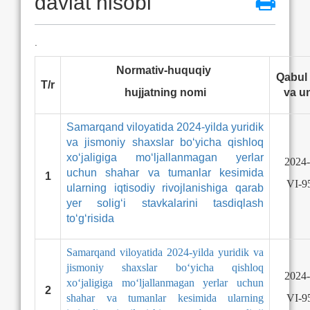
davlat hisobi
.
Normativ-huquqiy
Qabul 
T/r
hujjatning nomi
va u
Samarqand viloyatida 2024-yilda yuridik
va jismoniy shaxslar bo‘yicha qishloq
xo‘jaligiga mo‘ljallanmagan yerlar
2024-
uchun shahar va tumanlar kesimida
1
VI-9
ularning iqtisodiy rivojlanishiga qarab
yer solig‘i stavkalarini tasdiqlash
to‘g‘risida
Samarqand viloyatida 2024-yilda yuridik va
jismoniy shaxslar bo‘yicha qishloq
2024-
xo‘jaligiga mo‘ljallanmagan yerlar uchun
2
shahar va tumanlar kesimida ularning
VI-9