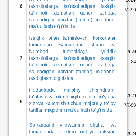
6
tashkilotlarga ko‘rsatiladigan issiqlik
VI-96
ta’minoti xizmatlari uchun tartibga
solinadigan narxlar (tariflar) miqdorini
ma’qullash to‘g‘risida
Issiqlik bilan ta’minlovchi korxonalar
tomonidan Samarqand shahri va
Nurobod tumanidagi yuridik
2024
7
tashkilotlarga ko‘rsatiladigan issiqlik
84
ta’minoti xizmatlari uchun tartibga
solinadigan narxlar (tariflar) miqdorini
tasdiqlash to‘g‘risida
Hududlarda maishiy chiqindilarni
2024
to‘plash va olib chiqib ketish bo‘yicha
8
xizmat ko‘rsatish uchun majburiy to‘lov
VI-98
tariflari miqdorini ma’qullash to‘g‘risida
Samarqand viloyatining shahar va
tumanlarida elektron onlayn auksion
2024