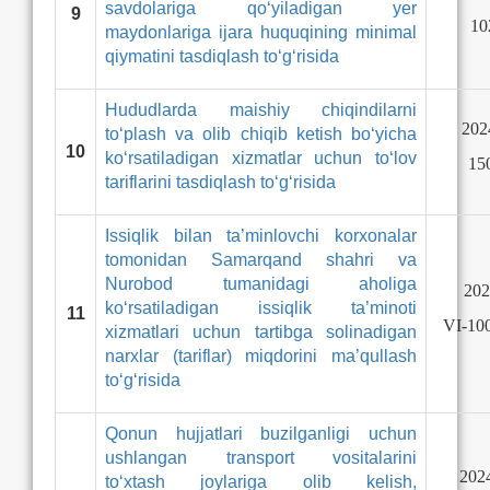
savdolariga qo‘yiladigan yеr
9
10
maydonlariga ijara huquqining minimal
qiymatini tasdiqlash to‘g‘risida
Hududlarda maishiy chiqindilarni
202
to‘plash va olib chiqib ketish bo‘yicha
10
koʻrsatiladigan xizmatlar uchun to‘lov
15
tariflarini tasdiqlash to‘g‘risida
Issiqlik bilan ta’minlovchi korxonalar
tomonidan Samarqand shahri va
Nurobod tumanidagi aholiga
202
ko‘rsatiladigan issiqlik ta’minoti
11
VI-100
xizmatlari uchun tartibga solinadigan
narxlar (tariflar) miqdorini ma’qullash
to‘g‘risida
Qonun hujjatlari buzilganligi uchun
ushlangan transport vositalarini
2024
to‘xtash joylariga olib kelish,