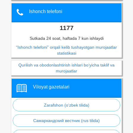
Ishonch telefoni
1177
Sutkada 24 soat, haftada 7 kun ishlaydi
“Ishonch telefoni” orqali kelib tushayotgan murojaatlar
statistikasi
Qurilish va obodonlashtirish ishlari bo‘yicha taklif va
murojaatlar
Viloyat gazetalari
Zarafshon (o‘zbek tilida)
Самаркандский вестник (rus tilida)