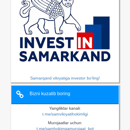
Samarqand viloyatiga investor bo‘ling!
Bizni kuzatib boring
Yangiliklar kanali:
t.me/samviloyatihokimligi
Murojaatlar uchun:
t.me/samhokimgamurojaat_bot