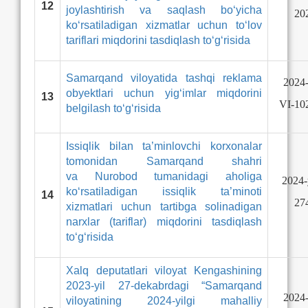
12
joylashtirish va saqlash bo‘yicha
20
ko‘rsatiladigan xizmatlar uchun to‘lov
tariflari miqdorini tasdiqlash to‘g‘risida
Samarqand viloyatida tashqi reklama
2024-
obyektlari uchun yig‘imlar miqdorini
13
VI-10
belgilash to‘g‘risida
Issiqlik bilan ta’minlovchi korxonalar
tomonidan Samarqand shahri
va Nurobod tumanidagi aholiga
2024-
ko‘rsatiladigan issiqlik ta’minoti
14
27
xizmatlari uchun tartibga solinadigan
narxlar (tariflar) miqdorini tasdiqlash
to‘g‘risida
Xalq deputatlari viloyat Kengashining
2023-yil 27-dekabrdagi “Samarqand
2024-
viloyatining 2024-yilgi mahalliy