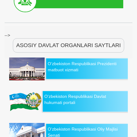
-->
ASOSIY DAVLAT ORGANLARI SAYTLARI
O‘zbekiston Respublikasi Prezidenti
matbuot xizmati
O‘zbekiston Respublikasi Davlat
hukumati portali
O‘zbekiston Respublikasi Oliy Majlisi
Senati