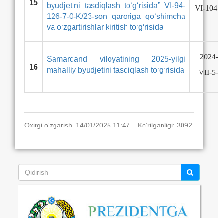
15
byudjetini tasdiqlash to‘g‘risida” VI-94-
VI-104
126-7-0-K/23-son qaroriga qo‘shimcha
va o‘zgartirishlar kiritish to‘g‘risida
2024-
Samarqand viloyatining 2025-yilgi
16
mahalliy byudjetini tasdiqlash to‘g‘risida
VII-5
Oxirgi o‘zgarish: 14/01/2025 11:47. Ko‘rilganligi: 3092