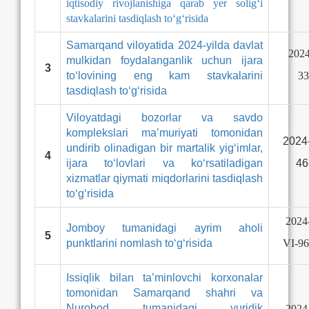
iqtisodiy rivojlanishiga qarab yer solig‘i
stavkalarini
tasdiqlash to‘g‘risida
Samarqand viloyatida 2024-yilda davlat
2024
mulkidan foydalanganlik uchun ijara
3
to‘lovining eng kam stavkalarini
33
tasdiqlash to‘g‘risida
Viloyatdagi bozorlar va savdo
komplekslari ma’muriyati tomonidan
2024-
undirib olinadigan bir martalik yig‘imlar,
4
ijara to‘lovlari va ko‘rsatiladigan
46
xizmatlar qiymati miqdorlarini tasdiqlash
to‘g‘risida
2024-
Jomboy tumanidagi ayrim aholi
5
punktlarini nomlash to‘g‘risida
VI-96
Issiqlik bilan ta’minlovchi korxonalar
tomonidan Samarqand shahri va
Nurobod tumanidagi yuridik
2024-