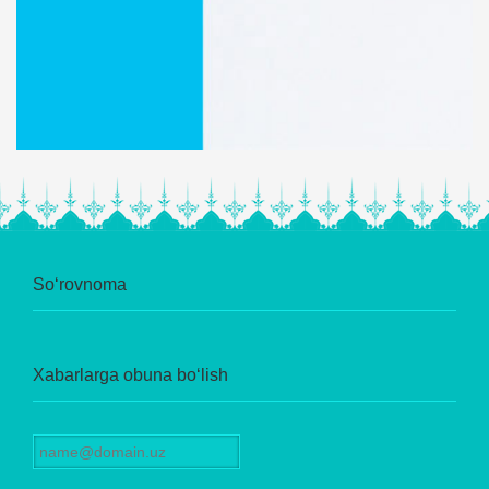
So‘rovnoma
Xabarlarga obuna bo‘lish