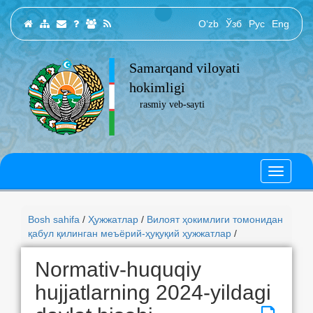
O‘zb
Ўзб
Рус
Eng
Samarqand viloyati
hokimligi
rasmiy veb-sayti
Bosh sahifa
/
Ҳужжатлар
/
Вилоят ҳокимлиги томонидан
қабул қилинган меъёрий-ҳуқуқий ҳужжатлар
/
Normativ-huquqiy
hujjatlarning 2024-yildagi