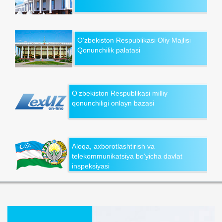
O‘zbekiston Respublikasi Oliy Majlisi
Qonunchilik palatasi
O‘zbekiston Respublikasi milliy
qonunchiligi onlayn bazasi
Aloqa, axborotlashtirish va
telekommunikatsiya bo‘yicha davlat
inspeksiyasi