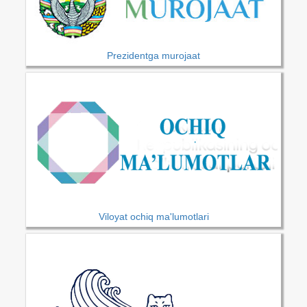
Prezidentga murojaat
Viloyat ochiq ma'lumotlari