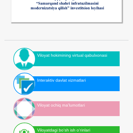
Viloyat hokimining virtual qabulxonasi
Interaktiv davlat xizmatlari
Viloyat ochiq ma'lumotlari
Viloyatdagi bo‘sh ish o‘rinlari