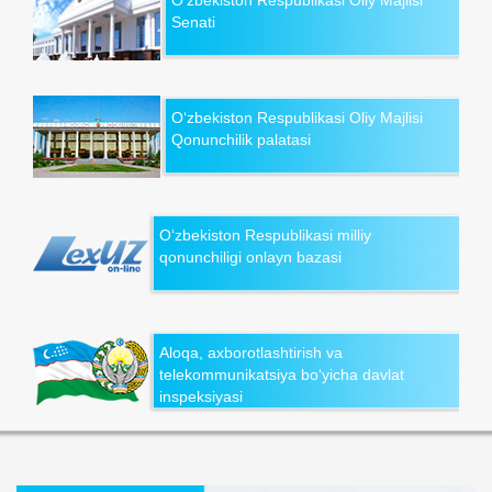
Senati
O‘zbekiston Respublikasi Oliy Majlisi
Qonunchilik palatasi
O‘zbekiston Respublikasi milliy
qonunchiligi onlayn bazasi
Aloqa, axborotlashtirish va
telekommunikatsiya bo‘yicha davlat
inspeksiyasi