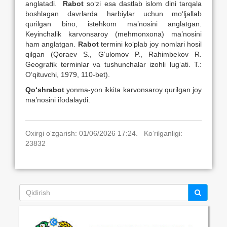
anglatadi.
Rabot
so‘zi esa dastlab islom dini tarqala
boshlagan davrlarda harbiylar uchun mo‘ljallab
qurilgan bino, istehkom ma’nosini anglatgan.
Keyinchalik karvonsaroy (mehmonxona) ma’nosini
ham anglatgan.
Rabot
termini ko‘plab joy nomlari hosil
qilgan (Qoraev S., G‘ulomov P., Rahimbekov R.
Geografik terminlar va tushunchalar izohli lug‘ati. T.:
O‘qituvchi, 1979, 110-bet).
Qo‘shrabot
yonma-yon ikkita karvonsaroy qurilgan joy
ma’nosini ifodalaydi.
Oxirgi o‘zgarish: 01/06/2026 17:24. Ko‘rilganligi:
23832