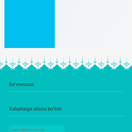
So‘rovnoma
Xabarlarga obuna bo‘lish