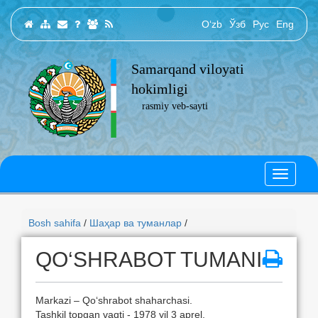
O‘zb
Ўзб
Рус
Eng
Samarqand viloyati
hokimligi
rasmiy veb-sayti
Bosh sahifa
/
Шаҳар ва туманлар
/
QO‘SHRABOT TUMANI
Markazi – Qo‘shrabot shaharchasi.
Tashkil topgan vaqti - 1978 yil 3 aprel.