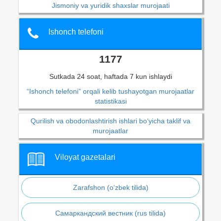
Jismoniy va yuridik shaxslar murojaati
Ishonch telefoni
1177
Sutkada 24 soat, haftada 7 kun ishlaydi
“Ishonch telefoni” orqali kelib tushayotgan murojaatlar
statistikasi
Qurilish va obodonlashtirish ishlari bo‘yicha taklif va
murojaatlar
Viloyat gazetalari
Zarafshon (o‘zbek tilida)
Самаркандский вестник (rus tilida)