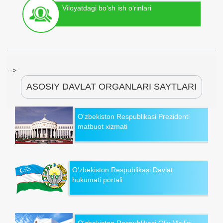
Viloyatdagi bo‘sh ish o‘rinlari
-->
ASOSIY DAVLAT ORGANLARI SAYTLARI
O‘zbekiston Respublikasi Prezidenti
matbuot xizmati
O‘zbekiston Respublikasi Davlat
hukumati portali
O‘zbekiston Respublikasi Oliy Majlisi