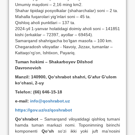
Umumiy maydoni – 2,16 ming km2.
Shahar tipidagi posyolkalar (shaharchalar) soni – 2 ta.
Mahalla fuqarolari yig‘inlari soni – 45 ta.
Qishloq aholi punktlari – 137 ta.
2024-yil 1-yanvar holatidagi doimiy aholi soni – 141851
kishi (erkaklar – 72397, ayollar – 69454).
Samarqand shahrigacha bo‘lgan masofa – 100 km.
Chegaradosh viloyatlar - Navoiy, Jizzax, tumanlar –
Kattaqo‘rg‘on, Ishtixon, Payariq.
Tuman hokimi – Shakarboyev Dilshod
Davronovich
Manzil: 140900, Qo‘shrabot shahri, G‘afur G‘ulom
ko‘chasi, 2-uy
Telefon: (66) 646-15-18
e-mail:
info@qoshrabot.uz
https://gov.uz/oz/qoshrabot
Qo‘shrabot
– Samarqand viloyatidagi qishloq tumani
hamda tuman markazi nomi. Toponimning birinchi
komponenti
Qo‘sh
so‘zi ikki yoki juft ma’nosini