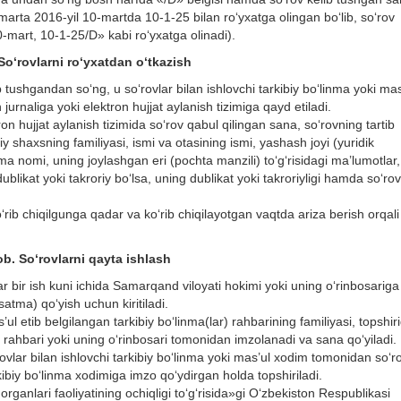
 marta 2016-yil 10-martda 10-1-25 bilan rо‘yxatga olingan bо‘lib, sо‘rov
-mart, 10-1-25/D» kabi rо‘yxatga olinadi).
S
о
‘rovlarni r
о
‘yxatdan
о
‘tkazish
 tushgandan sо‘ng, u sо‘rovlar bilan ishlovchi tarkibiy bо‘linma yoki mas
jurnaliga yoki elektron hujjat aylanish tizimiga qayd etiladi.
tron hujjat aylanish tizimida sо‘rov qabul qilingan sana, sо‘rovning tartib
y shaxsning familiyasi, ismi va otasining ismi, yashash joyi (yuridik
rma nomi, uning joylashgan eri (pochta manzili) tо‘g‘risidagi ma’lumotlar,
blikat yoki takroriy bо‘lsa, uning dublikat yoki takroriyligi hamda sо‘rov
‘rib chiqilgunga qadar va kо‘rib chiqilayotgan vaqtda ariza berish orqali
b. Sо‘rovlarni qayta ishlash
ar bir ish kuni ichida Samarqand viloyati hokimi yoki uning о‘rinbosariga
satma) qо‘yish uchun kiritiladi.
ul etib belgilangan tarkibiy bо‘linma(lar) rahbarining familiyasi, topshir
 rahbari yoki uning о‘rinbosari tomonidan imzolanadi va sana qо‘yiladi.
ovlar bilan ishlovchi tarkibiy bо‘linma yoki mas’ul xodim tomonidan sо‘r
kibiy bо‘linma xodimiga imzo qо‘ydirgan holda topshiriladi.
rganlari faoliyatining ochiqligi tо‘g‘risida»gi О‘zbekiston Respublikasi