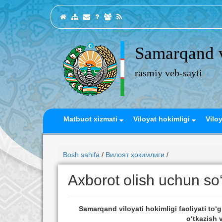
Samarqand v
rasmiy veb-sayti
Matbuot xizmati
Viloyat hokimligi
Vilo
Bosh sahifa
/
Вилоят ҳокимлиги
/
Axborot olish uchun sо‘r
Samarqand viloyati hokimligi faoliyati tо‘g
о‘tkazish v