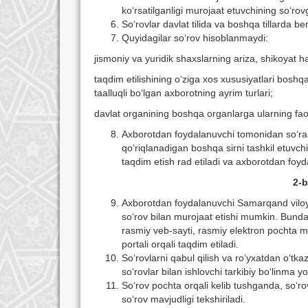
kо‘rsatilganligi murojaat etuvchining sо‘rovg
Sо‘rovlar davlat tilida va boshqa tillarda be
Quyidagilar sо‘rov hisoblanmaydi:
jismoniy va yuridik shaxslarning ariza, shikoyat ha
taqdim etilishining о‘ziga xos xususiyatlari boshqa
taalluqli bо‘lgan axborotning ayrim turlari;
davlat organining boshqa organlarga ularning faoliy
Axborotdan foydalanuvchi tomonidan sо‘ralg
qо‘riqlanadigan boshqa sirni tashkil etuvchi
taqdim etish rad etiladi va axborotdan foyd
2-b
Axborotdan foydalanuvchi Samarqand viloya
sо‘rov bilan murojaat etishi mumkin. Bunda 
rasmiy veb-sayti, rasmiy elektron pochta ma
portali orqali taqdim etiladi.
Sо‘rovlarni qabul qilish va rо‘yxatdan о‘tka
sо‘rovlar bilan ishlovchi tarkibiy bо‘linma 
Sо‘rov pochta orqali kelib tushganda, sо‘ro
sо‘rov mavjudligi tekshiriladi.