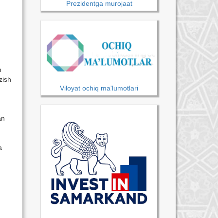
Prezidentga murojaat
n
zish
Viloyat ochiq ma'lumotlari
an
a