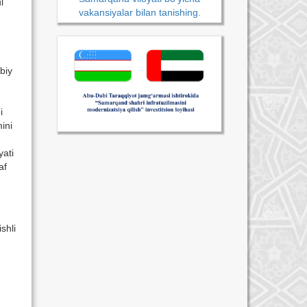
l
vakansiyalar bilan tanishing.
ibiy
i
ini
yati
af
shli