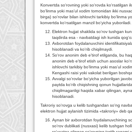
Konvertda sо‘rovning yoki sо‘rovda kо‘rsatilgan il
bо‘linma yoki mas’ul xodim tomonidan ikki nusxada
birga) sо‘rovlar bilan ishlovchi tarkibiy bо‘linma 
konvertda kо‘rsatilgan manzil bо‘yicha yuboriladi.
Elektron hujjat shaklida sо‘rov tushgan ku
taqdirda esa - navbatdagi ish kunida qog‘oz
Axborotdan foydalanuvchini identifikatsiya
hisoblanadi va kо‘rib chiqilmaydi.
Sо‘rov anonim deb e’tirof etilganda, bu haqd
anonim deb e’tirof etish uchun asoslar kо‘rsa
ishlovchi tarkibiy bо‘linma yoki mas’ul xo
Kengashi raisi yoki vakolat berilgan bosh
Avvalgi sо‘rovlar bо‘yicha yuborilgan javobd
paytda kо‘rib chiqishning qonun hujjatlarid
chiqilmaganligi haqida xabar qilingan, ayn
hisoblanadi.
Takroriy sо‘rovga u kelib tushgandan sо‘ng navbatda
elektron hujjat aylanish tizimida «takroriy» deb qa
Aynan bir axborotdan foydalanuvchining sо‘
sо‘rov dublikati (nusxasi) kelib tushgan ho
rо‘yxatga olingan sо‘rovning tartib raqami