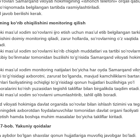
rovlari Samarqand viloyati hokimligining «ishonch telefoni» orqali qabu
‘riqnomada belgilangan tartibda rasmiylashtiriladi.
javob berilishi kerak.
rning k
о
‘rib chiqilishini monitoring qilish
oki mas’ul xodim sо‘rovlarni ijro etish uchun mas’ul etib belgilangan tark
ishini doimiy monitoring qiladi, zarur hollarda, sо‘rovlarning о‘z vaqtida
adi.
oki mas’ul xodim sо‘rovlarni kо‘rib chiqish muddatlari va tartibi sо‘rovlarn
kibiy bо‘linmalar tomonidan buzilishi tо‘g‘risida Samarqand viloyati hokim
yoki mas’ul xodim monitoring natijalari bо‘yicha har oyda Samarqand vilo
ti tо‘g‘risidagi axborotni, zarurat bо‘lganda, mavjud kamchiliklarni bartar
ri faoliyatining ochiqligi tо‘g‘risidagi qonun hujjatlari buzilishiga yо‘l
alarini kо‘rish yuzasidan tegishli takliflar bilan birgalikda taqdim etadi.
oki mas’ul xodim sо‘rovlarni umumlashtirib, tahlil qilib boradi.
 viloyati hokimiga davlat organida sо‘rovlar bilan ishlash tizimini va tegi
huningdek axborotdan foydalanuvchilar tomonidan davlat organi faoliyati
etish hamda boshqa muhim masalalar bо‘yicha takliflar kiritadi.
7-bob. Yakuniy qoidalar
a aybdor bо‘lgan shaxslar qonun hujjatlariga muvofiq javobgar bо‘ladi.