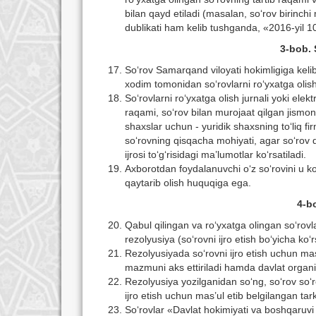
bilan qayd etiladi (masalan, sо‘rov birinchi
dublikati ham kelib tushganda, «2016-yil 10
3-bob. 
Sо‘rov Samarqand viloyati hokimligiga kelib
xodim tomonidan sо‘rovlarni rо‘yxatga olish 
Sо‘rovlarni rо‘yxatga olish jurnali yoki elek
raqami, sо‘rov bilan murojaat qilgan jismoni
shaxslar uchun - yuridik shaxsning tо‘liq fi
sо‘rovning qisqacha mohiyati, agar sо‘rov du
ijrosi tо‘g‘risidagi ma’lumotlar kо‘rsatiladi.
Axborotdan foydalanuvchi о‘z sо‘rovini u kо
qaytarib olish huquqiga ega.
4-bo
Qabul qilingan va rо‘yxatga olingan sо‘rovl
rezolyusiya (sо‘rovni ijro etish bо‘yicha kо‘r
Rezolyusiyada sо‘rovni ijro etish uchun mas’
mazmuni aks ettiriladi hamda davlat organi
Rezolyusiya yozilganidan sо‘ng, sо‘rov sо‘r
ijro etish uchun mas’ul etib belgilangan tar
Sо‘rovlar «Davlat hokimiyati va boshqaruvi o