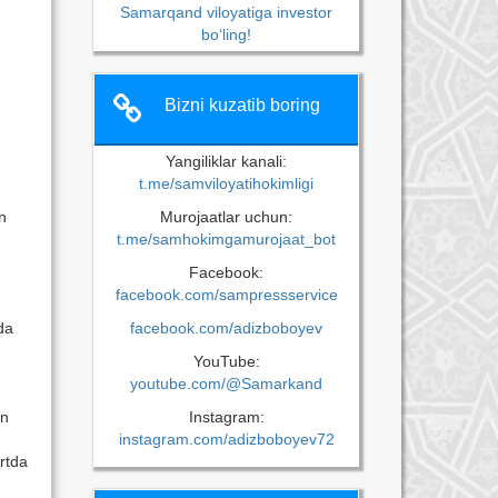
Samarqand viloyatiga investor
bo‘ling!
Bizni kuzatib boring
Yangiliklar kanali:
t.me/samviloyatihokimligi
n
Murojaatlar uchun:
t.me/samhokimgamurojaat_bot
Facebook:
facebook.com/sampressservice
da
facebook.com/adizboboyev
YouTube:
youtube.com/@Samarkand
an
Instagram:
instagram.com/adizboboyev72
rtda