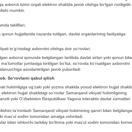
a axborot tizimi orqali elektron shaklda javob olishga bо‘lgan roziligidir.
rilishi mumkin.
mda takliflari;
 qonun hujjatlarida nazarda tutilgan, davlat organlarining faoliyatiga
ati tо‘g‘risidagi axborotni olishga doir sо‘rovlari.
an axborot qonunda belgilangan tartibda davlat sirlari yoki qonun bila
 ma’lumotlar jumlasiga kiritilgan bо‘lsa, sо‘rovda kо‘rsatilgan axborotni
alanuvchiga asoslantirilgan javob yuboriladi.
ob. Sо‘rovlarni qabul qilish
ti hokimligiga og‘zaki yoki yozma shaklda yoxud elektron hujjat shakli
elektron hujjat shaklidagi sо‘rovlar Samarqand viloyati hokimligining
nzili yoki О‘zbekiston Respublikasi Yagona interaktiv davlat xizmatlari
zilishini ta’minlash Samarqand viloyati hokimining qarori bilan belgilang
yoki mas’ul xodim tomonidan amalga oshiriladi.
vlar bilan ishlovchi tarkibiy bо‘linma yoki mas’ul xodim tomonidan konve