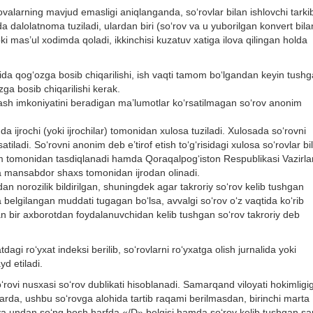
ovalarning mavjud emasligi aniqlanganda, sо‘rovlar bilan ishlovchi tarki
 dalolatnoma tuziladi, ulardan biri (sо‘rov va u yuborilgan konvert bila
yoki mas’ul xodimda qoladi, ikkinchisi kuzatuv xatiga ilova qilingan holda
nida qog‘ozga bosib chiqarilishi, ish vaqti tamom bо‘lgandan keyin tush
ga bosib chiqarilishi kerak.
lash imkoniyatini beradigan ma’lumotlar kо‘rsatilmagan sо‘rov anonim
a ijrochi (yoki ijrochilar) tomonidan xulosa tuziladi. Xulosada sо‘rovni
tiladi. Sо‘rovni anonim deb e’tirof etish tо‘g‘risidagi xulosa sо‘rovlar bi
dim tomonidan tasdiqlanadi hamda Qoraqalpog‘iston Respublikasi Vazirla
qa mansabdor shaxs tomonidan ijrodan olinadi.
an norozilik bildirilgan, shuningdek agar takroriy sо‘rov kelib tushgan
a belgilangan muddati tugagan bо‘lsa, avvalgi sо‘rov о‘z vaqtida kо‘rib
an bir axborotdan foydalanuvchidan kelib tushgan sо‘rov takroriy deb
gi rо‘yxat indeksi berilib, sо‘rovlarni rо‘yxatga olish jurnalida yoki
yd etiladi.
rovi nusxasi sо‘rov dublikati hisoblanadi. Samarqand viloyati hokimligi
llarda, ushbu sо‘rovga alohida tartib raqami berilmasdan, birinchi marta
 va undan sо‘ng bosh harfda «/D» belgisi hamda sо‘rov kelib tushgan s