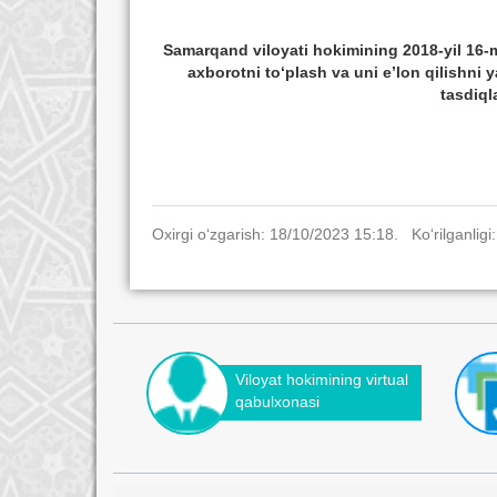
Samarqand viloyati hokimining 2018-yil 16-m
axborotni tо‘plash va uni e’lon qilishni y
tasdiql
Oxirgi o‘zgarish: 18/10/2023 15:18. Ko‘rilganligi
Viloyat hokimining virtual
qabulxonasi