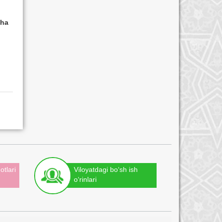
cha
otlari
Viloyatdagi bo‘sh ish
o‘rinlari