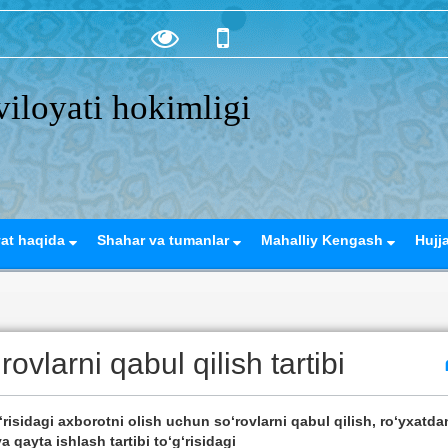
iloyati hokimligi
yat haqida
Shahar va tumanlar
Mahalliy Kengash
Hujj
ovlarni qabul qilish tartibi
‘risidagi axborotni olish uchun sо‘rovlarni qabul qilish, rо‘yxatda
a qayta ishlash tartibi tо‘g‘risidagi