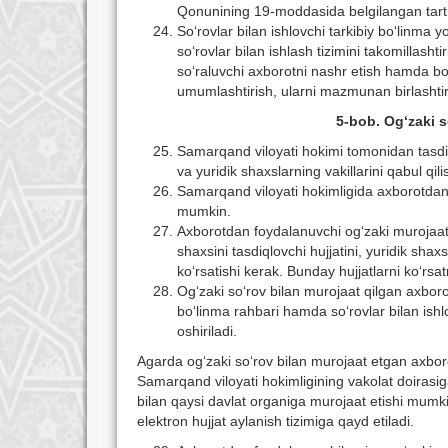
Qonunining 19-moddasida belgilangan tarti
Sо‘rovlar bilan ishlovchi tarkibiy bо‘linm
sо‘rovlar bilan ishlash tizimini takomillash
sо‘raluvchi axborotni nashr etish hamda bo
umumlashtirish, ularni mazmunan birlashtir
5-bob. Og‘zaki s
Samarqand viloyati hokimi tomonidan tasdiq
va yuridik shaxslarning vakillarini qabul qilis
Samarqand viloyati hokimligida axborotdan f
mumkin.
Axborotdan foydalanuvchi og‘zaki murojaat
shaxsini tasdiqlovchi hujjatini, yuridik shaxs
kо‘rsatishi kerak. Bunday hujjatlarni kо‘r
Og‘zaki sо‘rov bilan murojaat qilgan axboro
bо‘linma rahbari hamda sо‘rovlar bilan ishl
oshiriladi.
Agarda og‘zaki sо‘rov bilan murojaat etgan axboro
Samarqand viloyati hokimligining vakolat doirasig
bilan qaysi davlat organiga murojaat etishi mumkinl
elektron hujjat aylanish tizimiga qayd etiladi.