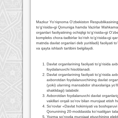
Mazkur Yо‘riqnoma О‘zbekiston Respublikasining «
tо‘g‘risida»gi Qonuniga hamda Vazirlar Mahkamas
organlari faoliyatining ochiqligi tо‘g‘risida»gi О‘
kompleks chora-tadbirlar kо‘rish tо‘g‘risida»gi q
matnda davlat organlari deb yuritiladi) faoliyati tо
va qayta ishlash tartibini belgilaydi.
Davlat organlarining faoliyati tо‘g‘risida 
foydalanuvchi hisoblanadi.
Davlat organlarining faoliyati tо‘g‘risida a
axborotdan foydalanuvchining davlat organla
(yoki) ularning mansabdor shaxslariga yо‘l
shaklidagi) talabidir.
Axborotdan foydalanuvchi davlat organlariga
vakillari orqali sо‘rov bilan murojaat etish
Sо‘rovlar «Davlat hokimiyati va boshqaruvi o
Qonunining 20-moddasida kо‘rsatilgan talab
Yozma sо‘rovda murojaat etuvchining elektr