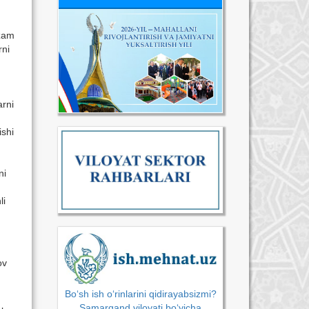
azam
rni
arni
ishi
ni
li
ov
Bo‘sh ish o‘rinlarini qidirayabsizmi?
Samarqand viloyati bo‘yicha