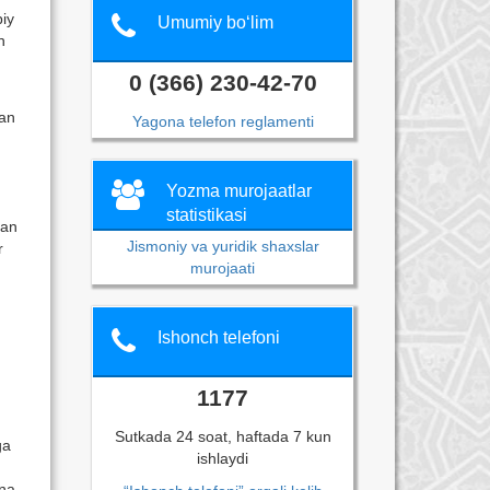
biy
Umumiy bo‘lim
n
0 (366) 230-42-70
gan
Yagona telefon reglamenti
Yozma murojaatlar
statistikasi
lan
Jismoniy va yuridik shaxslar
r
murojaati
Ishonch telefoni
1177
Sutkada 24 soat, haftada 7 kun
ga
ishlaydi
ana