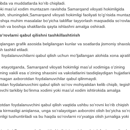
bda va muddatlarda kо‘rib chiqiladi.
a yoki mas’ul xodim muntazam ravishda Samarqand viloyati hokimligida
tirish, shuningdek,Samarqand viloyati hokimligi faoliyati tо‘g‘risida munt
shqa muhim masalalar bо‘yicha takliflar tayyorlash maqsadida sо‘rovla
ish va boshqa shakllarda qayta ishlashni amalga oshiradi.
о
‘rovlarni qabul qilishni tashkillashtirish
langan grafik asosida belgilangan kunlar va soatlarda jismoniy shaxsl
h tashkil etiladi.
oydalanuvchilarni qabul qilish uchun mо‘ljallangan alohida xona ajratil
 etayotganda, Samarqand viloyati hokimligi mas’ul xodimiga о‘zining
ning vakili esa о‘zining shaxsini va vakolatlarini tasdiqlaydigan hujjatlari
satmagan axborotdan foydalanuvchilar qabul qilinmaydi.
tdan foydalanuvchini qabul qilish sо‘rov mohiyatidan kelib chiqib, tegish
ovchi tarkibiy bо‘linma xodimi yoki mas’ul xodim ishtirokida amalga
tdan foydalanuvchini qabul qilish vaqtida ushbu sо‘rovni kо‘rib chiqish
a kirmasligi aniqlansa, unga sо‘ralayotgan axborotni olish bо‘yicha sо‘r
igi tushuntiriladi va bu haqda sо‘rovlarni rо‘yxatga olish jurnaliga yoki