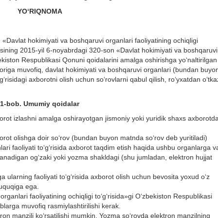
YО‘RIQNOMA
Davlat hokimiyati va boshqaruvi organlari faoliyatining ochiqligi
ining 2015-yil 6-noyabrdagi 320-son «Davlat hokimiyati va boshqaruvi
zbekiston Respublikasi Qonuni qoidalarini amalga oshirishga yо‘naltirilgan
aroriga muvofiq, davlat hokimiyati va boshqaruvi organlari (bundan buyo
‘g‘risidagi axborotni olish uchun sо‘rovlarni qabul qilish, rо‘yxatdan о‘tka
1-bob. Umumiy qoidalar
axborot izlashni amalga oshirayotgan jismoniy yoki yuridik shaxs axborotd
xborot olishga doir sо‘rov (bundan buyon matnda sо‘rov deb yuritiladi)
ri faoliyati tо‘g‘risida axborot taqdim etish haqida ushbu organlarga v
lanadigan og‘zaki yoki yozma shakldagi (shu jumladan, elektron hujjat
 ularning faoliyati tо‘g‘risida axborot olish uchun bevosita yoxud о‘z
 huquqiga ega.
rganlari faoliyatining ochiqligi tо‘g‘risida»gi О‘zbekiston Respublikasi
larga muvofiq rasmiylashtirilishi kerak.
on manzili kо‘rsatilishi mumkin. Yozma sо‘rovda elektron manzilning