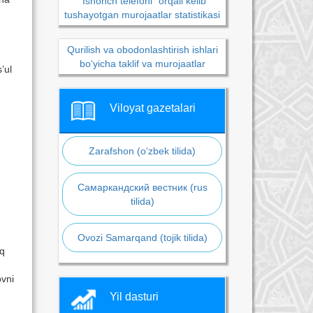
“Ishonch telefoni” orqali kelib
tushayotgan murojaatlar statistikasi
Qurilish va obodonlashtirish ishlari
bo‘yicha taklif va murojaatlar
’ul
Viloyat gazetalari
Zarafshon (o‘zbek tilida)
Самаркандский вестник (rus
tilida)
Ovozi Samarqand (tojik tilida)
iq
ovni
Yil dasturi