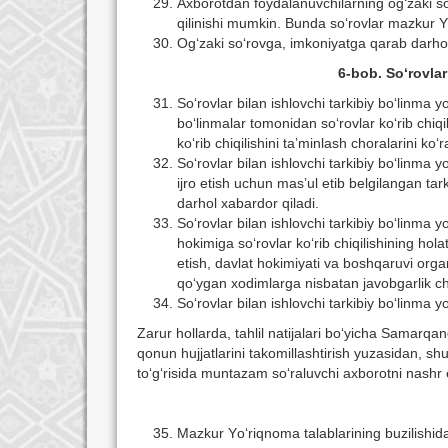
Axborotdan foydalanuvchilarning og‘zaki sо‘
qilinishi mumkin. Bunda sо‘rovlar mazkur Yо
Og‘zaki sо‘rovga, imkoniyatga qarab darhol 
6-bob. S
о
‘rovla
Sо‘rovlar bilan ishlovchi tarkibiy bо‘linma y
bо‘linmalar tomonidan sо‘rovlar kо‘rib chiqil
kо‘rib chiqilishini ta’minlash choralarini kо‘r
Sо‘rovlar bilan ishlovchi tarkibiy bо‘linma y
ijro etish uchun mas’ul etib belgilangan tar
darhol xabardor qiladi.
Sо‘rovlar bilan ishlovchi tarkibiy bо‘linma 
hokimiga sо‘rovlar kо‘rib chiqilishining hola
etish, davlat hokimiyati va boshqaruvi organla
qо‘ygan xodimlarga nisbatan javobgarlik chor
Sо‘rovlar bilan ishlovchi tarkibiy bо‘linma y
Zarur hollarda, tahlil natijalari bо‘yicha Samarqand
qonun hujjatlarini takomillashtirish yuzasidan, s
tо‘g‘risida muntazam sо‘raluvchi axborotni nashr 
Mazkur Yо‘riqnoma talablarining buzilishid