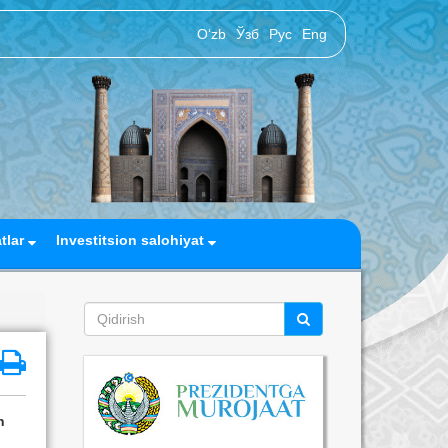
O‘zb
Ўзб
Рус
Eng
atlar
Investitsion salohiyat
n