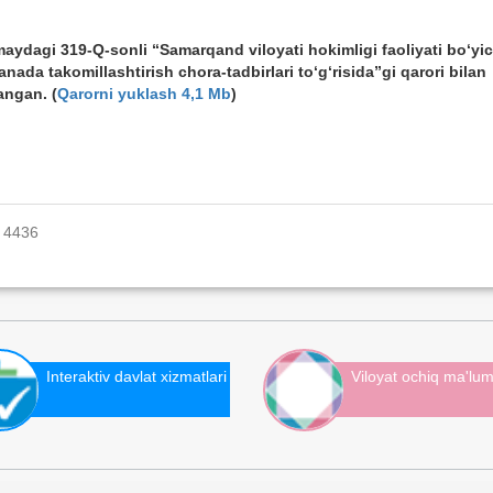
aydagi 319-Q-sonli “Samarqand viloyati hokimligi faoliyati bо‘yi
anada takomillashtirish chora-tadbirlari tо‘g‘risida”gi qarori bilan
angan. (
Qarorni yuklash 4,1 Mb
)
: 4436
Interaktiv davlat xizmatlari
Viloyat ochiq ma'lum