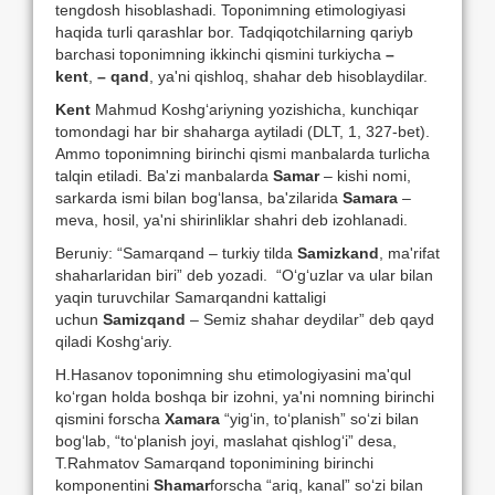
tengdosh hisoblashadi. Toponimning etimologiyasi
haqida turli qarashlar bor. Tadqiqotchilarning qariyb
barchasi toponimning ikkinchi qismini turkiycha
–
kent
,
– qand
, ya'ni qishloq, shahar deb hisoblaydilar.
Kent
Mahmud Koshg‘ariyning yozishicha, kunchiqar
tomondagi har bir shaharga aytiladi (DLT, 1, 327-bet).
Ammo toponimning birinchi qismi manbalarda turlicha
talqin etiladi. Ba'zi manbalarda
Samar
– kishi nomi,
sarkarda ismi bilan bog‘lansa, ba'zilarida
Samara
–
meva, hosil, ya'ni shirinliklar shahri deb izohlanadi.
Beruniy: “Samarqand – turkiy tilda
Samizkand
, ma'rifat
shaharlaridan biri” deb yozadi. “O‘g‘uzlar va ular bilan
yaqin turuvchilar Samarqandni kattaligi
uchun
Samizqand
– Semiz shahar deydilar” deb qayd
qiladi Koshg‘ariy.
H.Hasanov toponimning shu etimologiyasini ma'qul
ko‘rgan holda boshqa bir izohni, ya'ni nomning birinchi
qismini forscha
Xamara
“yig‘in, to‘planish” so‘zi bilan
bog‘lab, “to‘planish joyi, maslahat qishlog‘i” desa,
T.Rahmatov Samarqand toponimining birinchi
komponentini
Shamar
forscha “ariq, kanal” so‘zi bilan