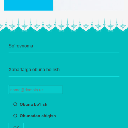
So‘rovnoma
Xabarlarga obuna bo‘lish
Obuna bo‘lish
Obunadan chiqish
OK