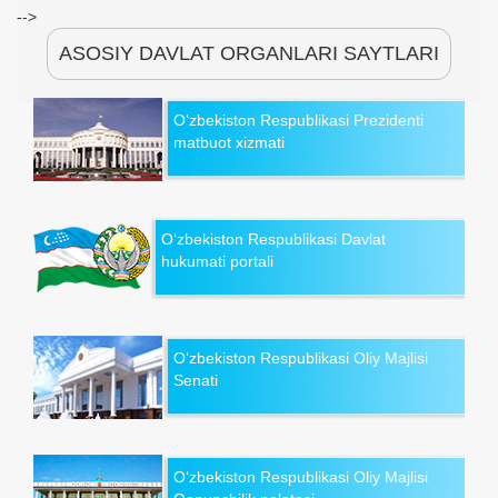
-->
ASOSIY DAVLAT ORGANLARI SAYTLARI
O‘zbekiston Respublikasi Prezidenti
matbuot xizmati
O‘zbekiston Respublikasi Davlat
hukumati portali
O‘zbekiston Respublikasi Oliy Majlisi
Senati
O‘zbekiston Respublikasi Oliy Majlisi