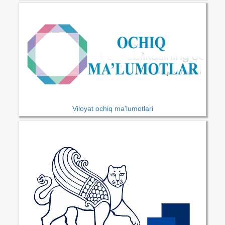
Viloyat ochiq ma'lumotlari