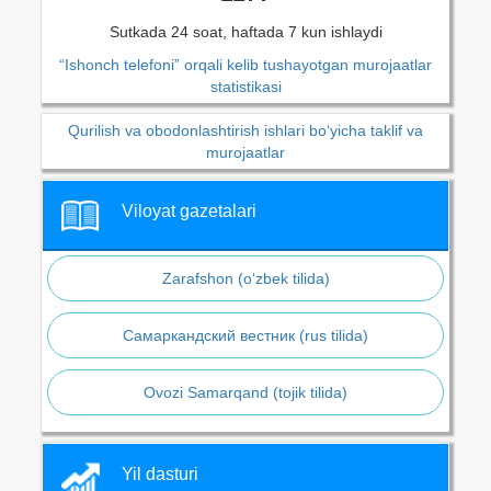
Sutkada 24 soat, haftada 7 kun ishlaydi
“Ishonch telefoni” orqali kelib tushayotgan murojaatlar
statistikasi
Qurilish va obodonlashtirish ishlari bo‘yicha taklif va
murojaatlar
Viloyat gazetalari
Zarafshon (o‘zbek tilida)
Самаркандский вестник (rus tilida)
Ovozi Samarqand (tojik tilida)
Yil dasturi