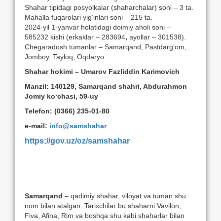
Shahar tipidagi posyolkalar (shaharchalar) soni – 3 ta.
Mahalla fuqarolari yig‘inlari soni – 215 ta.
2024-yil 1-yanvar holatidagi doimiy aholi soni –
585232
kishi (erkaklar – 283694
,
ayollar – 301538).
Chegaradosh tumanlar – Samarqand, Pastdarg‘om,
Jomboy, Tayloq, Oqdaryo.
Shahar hokimi – Umarov Fazliddin Karimovich
Manzil: 140129, Samarqand shahri, Abdurahmon
Jomiy ko‘chasi, 59-uy
Telefon: (
0366) 235-01-80
e-mail:
info@samshahar
https://gov.uz/oz/samshahar
Samarqand
– qadimiy shahar, viloyat va tuman shu
nom bilan atalgan. Tarixchilar bu shaharni Vavilon,
Fiva, Afina, Rim va boshqa shu kabi shaharlar bilan