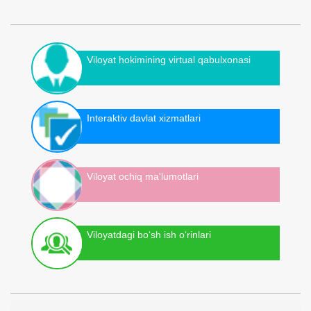
Viloyat hokimining virtual qabulxonasi
Interaktiv davlat xizmatlari
Viloyat ochiq ma'lumotlari
Viloyatdagi bo‘sh ish o‘rinlari