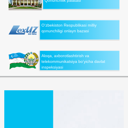
Qonunchilik palatasi
O‘zbekiston Respublikasi milliy
qonunchiligi onlayn bazasi
Aloqa, axborotlashtirish va
telekommunikatsiya bo‘yicha davlat
inspeksiyasi