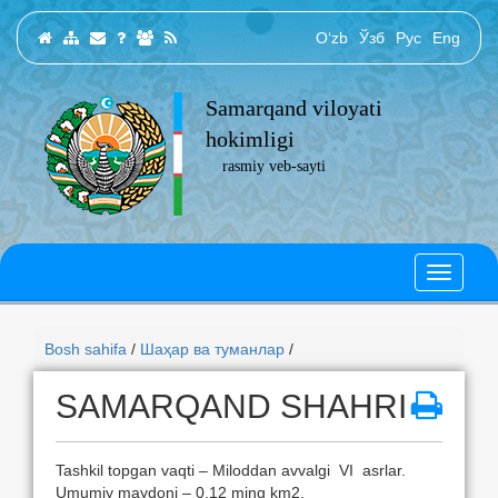
O‘zb
Ўзб
Рус
Eng
Samarqand viloyati
hokimligi
rasmiy veb-sayti
Bosh sahifa
/
Шаҳар ва туманлар
/
SAMARQAND SHAHRI
Tashkil topgan vaqti – Miloddan avvalgi VI asrlar.
Umumiy maydoni – 0,12 ming km2.