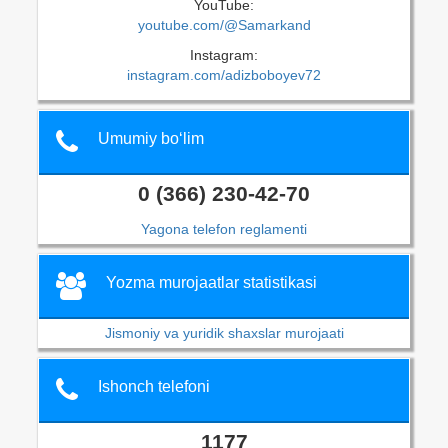
YouTube:
youtube.com/@Samarkand
Instagram:
instagram.com/adizboboyev72
Umumiy bo‘lim
0 (366) 230-42-70
Yagona telefon reglamenti
Yozma murojaatlar statistikasi
Jismoniy va yuridik shaxslar murojaati
Ishonch telefoni
1177