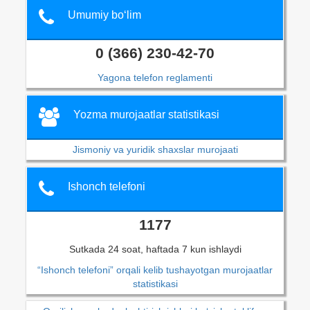
Umumiy bo‘lim
0 (366) 230-42-70
Yagona telefon reglamenti
Yozma murojaatlar statistikasi
Jismoniy va yuridik shaxslar murojaati
Ishonch telefoni
1177
Sutkada 24 soat, haftada 7 kun ishlaydi
“Ishonch telefoni” orqali kelib tushayotgan murojaatlar
statistikasi