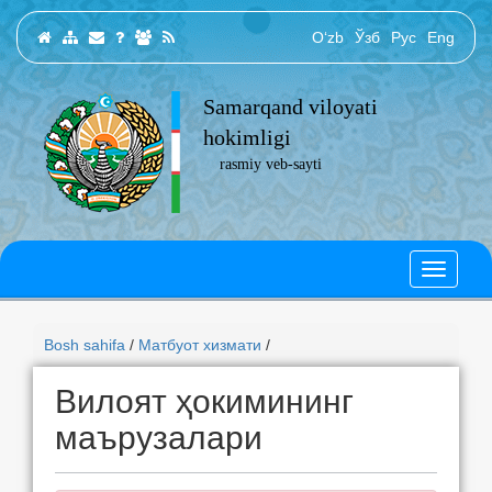
O‘zb
Ўзб
Рус
Eng
Samarqand viloyati
hokimligi
rasmiy veb-sayti
Bosh sahifa
/
Матбуот хизмати
/
Вилоят ҳокимининг
маърузалари