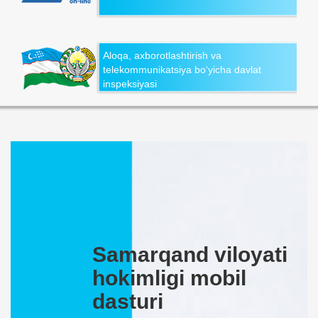
Aloqa, axborotlashtirish va
telekommunikatsiya bo‘yicha davlat
inspeksiyasi
Samarqand viloyati
hokimligi mobil
dasturi