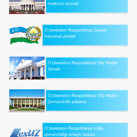
matbuot xizmati
O‘zbekiston Respublikasi Davlat
hukumati portali
O‘zbekiston Respublikasi Oliy Majlisi
Senati
O‘zbekiston Respublikasi Oliy Majlisi
Qonunchilik palatasi
O‘zbekiston Respublikasi milliy
qonunchiligi onlayn bazasi