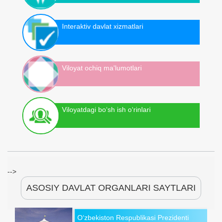
Interaktiv davlat xizmatlari
Viloyat ochiq ma'lumotlari
Viloyatdagi bo‘sh ish o‘rinlari
-->
ASOSIY DAVLAT ORGANLARI SAYTLARI
O‘zbekiston Respublikasi Prezidenti