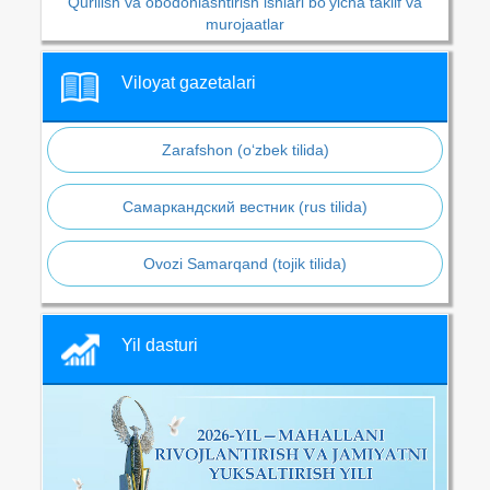
Qurilish va obodonlashtirish ishlari bo‘yicha taklif va
murojaatlar
Viloyat gazetalari
Zarafshon (o‘zbek tilida)
Самаркандский вестник (rus tilida)
Ovozi Samarqand (tojik tilida)
Yil dasturi