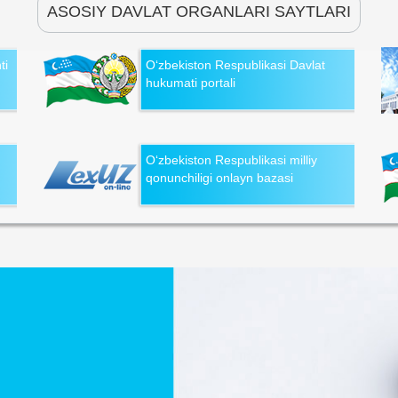
ASOSIY DAVLAT ORGANLARI SAYTLARI
ti
O‘zbekiston Respublikasi Davlat
hukumati portali
O‘zbekiston Respublikasi milliy
qonunchiligi onlayn bazasi