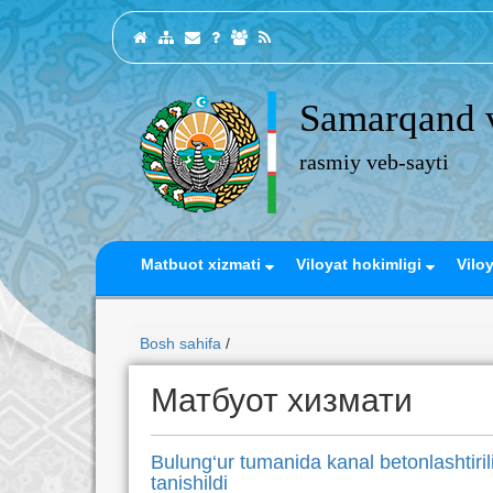
Samarqand v
rasmiy veb-sayti
Matbuot xizmati
Viloyat hokimligi
Vilo
Bosh sahifa
/
Матбуот хизмати
Bulung‘ur tumanida kanal betonlashtiril
tanishildi