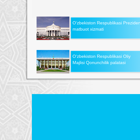
O‘zbekiston Respublikasi Preziden
matbuot xizmati
O‘zbekiston Respublikasi Oliy
Majlisi Qonunchilik palatasi