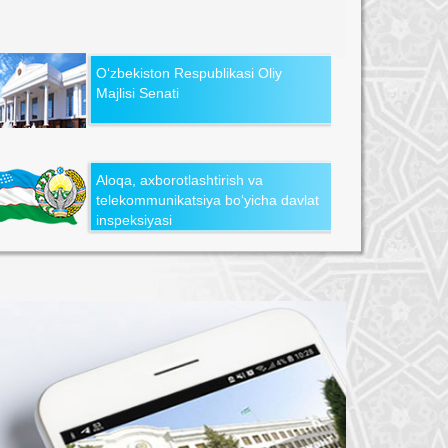
O‘zbekiston Respublikasi Oliy
Majlisi Senati
Aloqa, axborotlashtirish va
telekommunikatsiya bo‘yicha davlat
inspeksiyasi