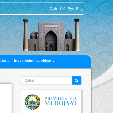
O‘zb
Ўзб
Рус
Eng
atlar
Investitsion salohiyat