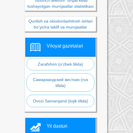
“Ishonch telefoni” orqali kelib
tushayotgan murojaatlar statistikasi
Qurilish va obodonlashtirish ishlari
bo‘yicha taklif va murojaatlar
Viloyat gazetalari
Zarafshon (o‘zbek tilida)
Самаркандский вестник (rus
tilida)
Ovozi Samarqand (tojik tilida)
Yil dasturi