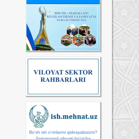
Bo‘sh ish o‘rinlarini qidirayabsizmi?
Samarqand viloyati bo‘yicha