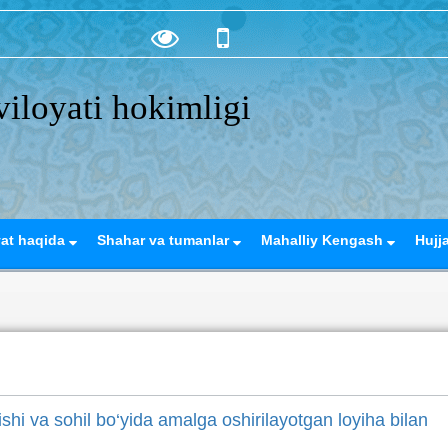
iloyati hokimligi
yat haqida
Shahar va tumanlar
Mahalliy Kengash
Hujj
ishi va sohil bo‘yida amalga oshirilayotgan loyiha bilan