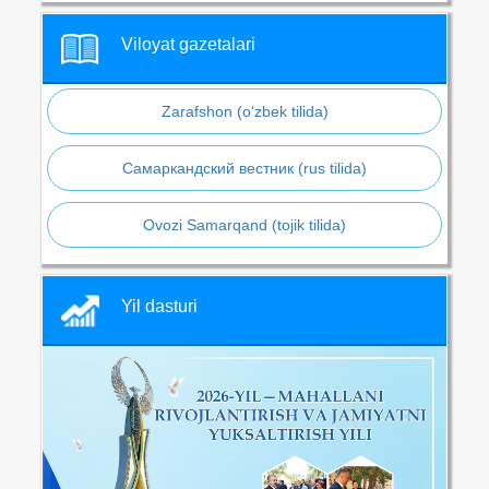
Viloyat gazetalari
Zarafshon (o‘zbek tilida)
Самаркандский вестник (rus tilida)
Ovozi Samarqand (tojik tilida)
Yil dasturi