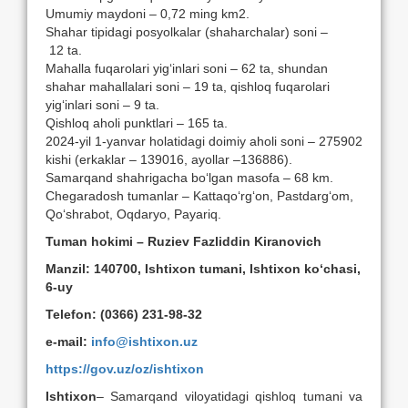
Umumiy maydoni – 0,72 ming km2.
Shahar tipidagi posyolkalar (shaharchalar) soni –
12 ta.
Mahalla fuqarolari yig‘inlari soni – 62 ta, shundan
shahar mahallalari soni – 19 ta, qishloq fuqarolari
yig‘inlari soni – 9 ta.
Qishloq aholi punktlari – 165 ta.
2024-yil 1-yanvar holatidagi doimiy aholi soni – 275902
kishi (erkaklar – 139016, ayollar –136886).
Samarqand shahrigacha bo‘lgan masofa – 68 km.
Chegaradosh tumanlar – Kattaqo‘rg‘on, Pastdarg‘om,
Qo‘shrabot, Oqdaryo, Payariq.
Tuman hokimi – Ruziev Fazliddin Kiranovich
Manzil: 140700, Ishtixon tumani, Ishtixon ko‘chasi,
6-uy
Telefon: (0366) 231-98-32
e-mail:
info@ishtixon.uz
https://gov.uz/oz/ishtixon
Ishtixon
– Samarqand viloyatidagi qishloq tumani va