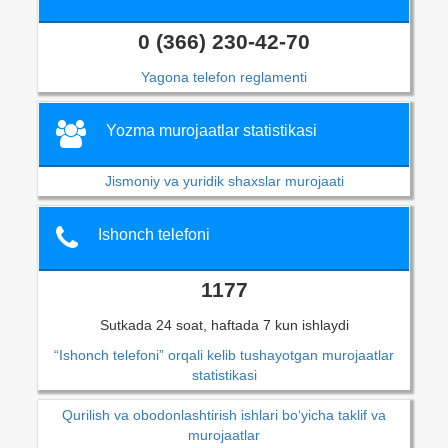
0 (366) 230-42-70
Yagona telefon reglamenti
Yozma murojaatlar statistikasi
Jismoniy va yuridik shaxslar murojaati
Ishonch telefoni
1177
Sutkada 24 soat, haftada 7 kun ishlaydi
“Ishonch telefoni” orqali kelib tushayotgan murojaatlar
statistikasi
Qurilish va obodonlashtirish ishlari bo‘yicha taklif va
murojaatlar