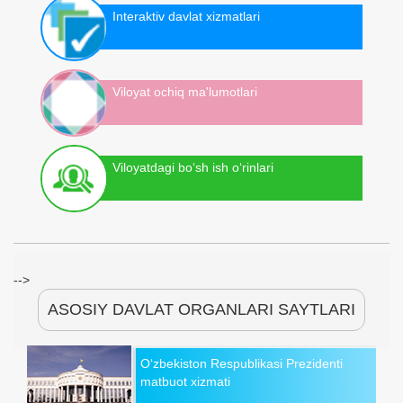
Interaktiv davlat xizmatlari
Viloyat ochiq ma'lumotlari
Viloyatdagi bo‘sh ish o‘rinlari
-->
ASOSIY DAVLAT ORGANLARI SAYTLARI
O‘zbekiston Respublikasi Prezidenti
matbuot xizmati