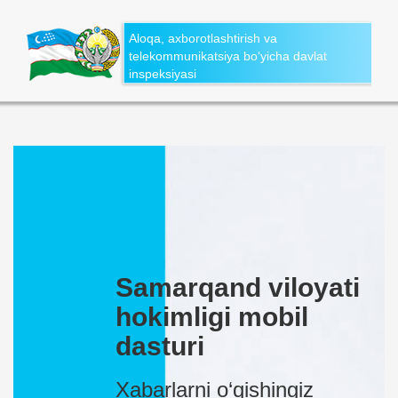
Aloqa, axborotlashtirish va
telekommunikatsiya bo‘yicha davlat
inspeksiyasi
Samarqand viloyati
hokimligi mobil
dasturi
Xabarlarni o‘qishingiz