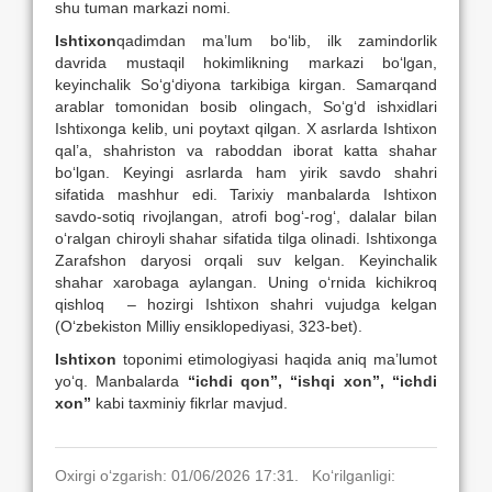
shu tuman markazi nomi.
Ishtixon
qadimdan ma’lum bo‘lib, ilk zamindorlik
davrida mustaqil hokimlikning markazi bo‘lgan,
keyinchalik So‘g‘diyona tarkibiga kirgan. Samarqand
arablar tomonidan bosib olingach, So‘g‘d ishxidlari
Ishtixonga kelib, uni poytaxt qilgan. X asrlarda Ishtixon
qal’a, shahriston va raboddan iborat katta shahar
bo‘lgan. Keyingi asrlarda ham yirik savdo shahri
sifatida mashhur edi. Tarixiy manbalarda Ishtixon
savdo-sotiq rivojlangan, atrofi bog‘-rog‘, dalalar bilan
o‘ralgan chiroyli shahar sifatida tilga olinadi. Ishtixonga
Zarafshon daryosi orqali suv kelgan. Keyinchalik
shahar xarobaga aylangan. Uning o‘rnida kichikroq
qishloq – hozirgi Ishtixon shahri vujudga kelgan
(O‘zbekiston Milliy ensiklopediyasi, 323-bet).
Ishtixon
toponimi etimologiyasi haqida aniq ma’lumot
yo‘q. Manbalarda
“ichdi qon”, “ishqi xon”, “ichdi
xon”
kabi taxminiy fikrlar mavjud.
Oxirgi o‘zgarish: 01/06/2026 17:31. Ko‘rilganligi: