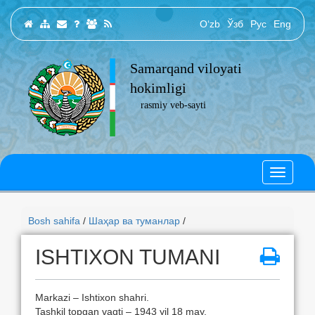
O‘zb
Ўзб
Рус
Eng
Samarqand viloyati
hokimligi
rasmiy veb-sayti
Bosh sahifa
/
Шаҳар ва туманлар
/
ISHTIXON TUMANI
Markazi – Ishtixon shahri.
Tashkil topgan vaqti – 1943 yil 18 may.