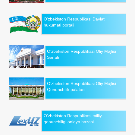
O‘zbekiston Respublikasi Davlat
hukumati portali
O‘zbekiston Respublikasi Oliy Majlisi
Senati
O‘zbekiston Respublikasi Oliy Majlisi
Qonunchilik palatasi
O‘zbekiston Respublikasi milliy
qonunchiligi onlayn bazasi