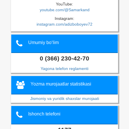
YouTube:
youtube.com/@Samarkand
Instagram:
instagram.com/adizboboyev72
Umumiy bo‘lim
0 (366) 230-42-70
Yagona telefon reglamenti
Yozma murojaatlar statistikasi
Jismoniy va yuridik shaxslar murojaati
Ishonch telefoni