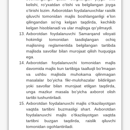
kelishi, rо‘yxatdan о‘tishi va belgilangan joyga
о‘tirishi lozim. Axborotdan foydalanuvchilar raislik
qiluvchi tomonidan majlis boshlanganligi e’lon
qilingandan sо‘ng kelgan taqdirda, kechikib
kelgan hisoblanadi va ular majlisga qо‘yilmaydi.
Axborotdan foydalanuvchi Samarqand viloyati
hokimligi tomonidan tasdiqlangan ochiq
majlisning reglamentida belgilangan tartibda
majlisda savollar bilan murojaat qilish huquqiga
ega.
Axborotdan foydalanuvchi tomonidan majlis
davomida majlis kun tartibiga taalluqli bо‘lmagan
va ushbu majlisda muhokama qilinmagan
masalalar bо‘yicha fikr-mulohazalar bildirilgan
yoki savollar bilan murojaat etilgan taqdirda,
unga mazkur masala bо‘yicha axborot olish
tartibi tushuntiriladi.
Axborotdan foydalanuvchi majlis о‘tkazilayotgan
vaqtda tartibni buzmasligi shart. Axborotdan
foydalanuvchi majlis о‘tkazilayotgan vaqtda
tartibni buzgan taqdirda, raislik qiluvchi
tomonidan ogohlantiriladi.