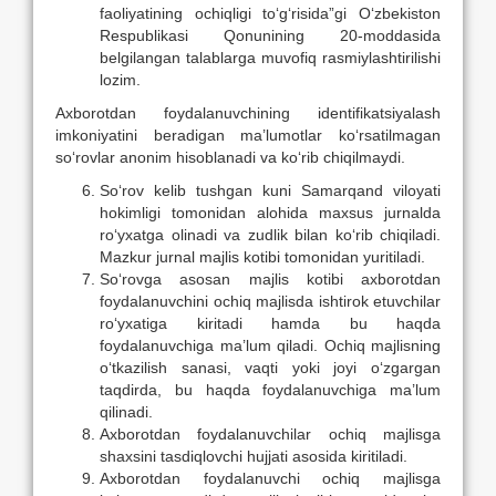
faoliyatining ochiqligi tо‘g‘risida”gi О‘zbekiston
Respublikasi Qonunining 20-moddasida
belgilangan talablarga muvofiq rasmiylashtirilishi
lozim.
Axborotdan foydalanuvchining identifikatsiyalash
imkoniyatini beradigan ma’lumotlar kо‘rsatilmagan
sо‘rovlar anonim hisoblanadi va kо‘rib chiqilmaydi.
Sо‘rov kelib tushgan kuni Samarqand viloyati
hokimligi tomonidan alohida maxsus jurnalda
rо‘yxatga olinadi va zudlik bilan kо‘rib chiqiladi.
Mazkur jurnal majlis kotibi tomonidan yuritiladi.
Sо‘rovga asosan majlis kotibi axborotdan
foydalanuvchini ochiq majlisda ishtirok etuvchilar
rо‘yxatiga kiritadi hamda bu haqda
foydalanuvchiga ma’lum qiladi. Ochiq majlisning
о‘tkazilish sanasi, vaqti yoki joyi о‘zgargan
taqdirda, bu haqda foydalanuvchiga ma’lum
qilinadi.
Axborotdan foydalanuvchilar ochiq majlisga
shaxsini tasdiqlovchi hujjati asosida kiritiladi.
Axborotdan foydalanuvchi ochiq majlisga