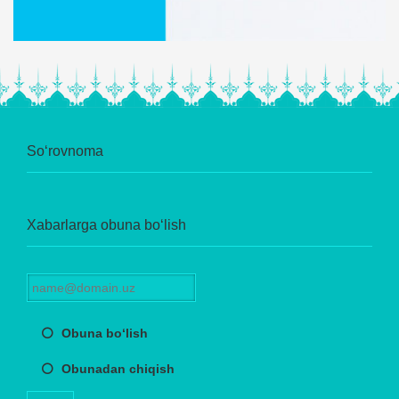
So‘rovnoma
Xabarlarga obuna bo‘lish
Obuna bo‘lish
Obunadan chiqish