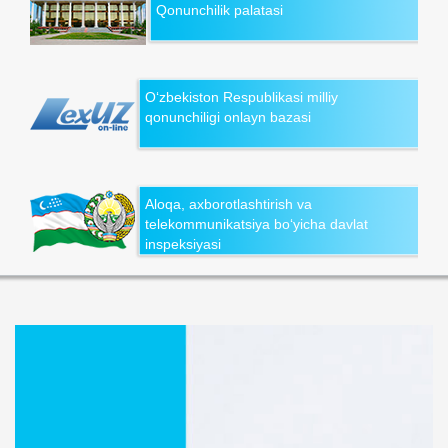
Qonunchilik palatasi
O‘zbekiston Respublikasi milliy
qonunchiligi onlayn bazasi
Aloqa, axborotlashtirish va
telekommunikatsiya bo‘yicha davlat
inspeksiyasi