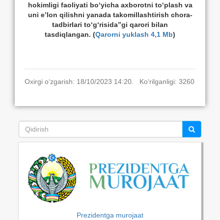
hokimligi faoliyati bо‘yicha axborotni tо‘plash va
uni e’lon qilishni yanada takomillashtirish chora-
tadbirlari tо‘g‘risida”gi qarori bilan
tasdiqlangan. (
Qarorni yuklash 4,1 Mb
)
Oxirgi o‘zgarish: 18/10/2023 14:20. Ko‘rilganligi: 3260
Prezidentga murojaat