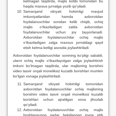
kelmagan taqdirda, majlis kotibi tomonidan bu
haqda maxsus jurnalga yozib qо‘yiladi.
Samarqand viloyati hokimligi mavjud
imkoniyatlaridan hamda axborotdan
foydalanuvchilar sonidan kelib chiqib, ochiq
majlis о‘tkaziladigan zalda axborotdan
foydalanuvchilar uchun joy tayyorlanadi.
Axborotdan foydalanuvchilar ochiq majlis
о‘tkaziladigan zalga maxsus jurnaldagi qayd
etish ketma-ketligi asosida joylashtiriladi.
Axborotdan foydalanuvchilar sonining kо‘pligi sababli,
ularni ochiq majlis о‘tkazilayotgan zalga joylashtirish
imkoni bо‘lmagan taqdirda, ular majlisning borishini
video tasvir orqali moneliksiz kuzatib borishlari mumkin
bо‘lgan xonaga joylashtiriladi.
Samarqand viloyati hokimligi tomonidan
axborotdan foydalanuvchilar ochiq majlisning
borishini video tasvir orqali moneliksiz kuzatib
borishlari uchun ajratilgan xona jihozlab
qо‘yiladi.
Axborotdan foydalanuvchilar ochiq majlis
boshlangunga qadar belgilangan joyga etib