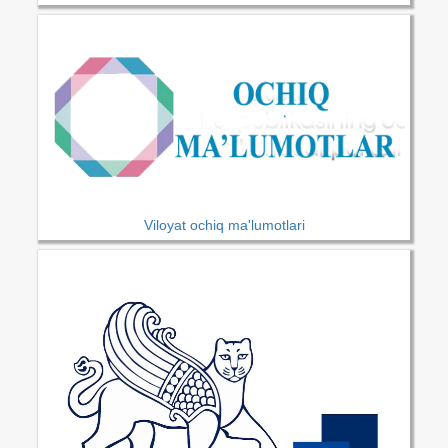
Viloyat ochiq ma'lumotlari