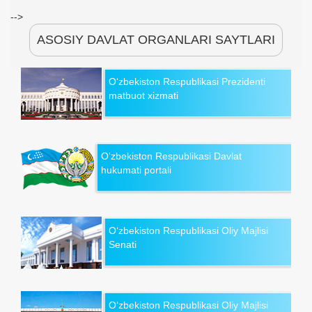
-->
ASOSIY DAVLAT ORGANLARI SAYTLARI
O‘zbekiston Respublikasi Prezidenti
matbuot xizmati
O‘zbekiston Respublikasi Davlat
hukumati portali
O‘zbekiston Respublikasi Oliy Majlisi
Senati
O‘zbekiston Respublikasi Oliy Majlisi