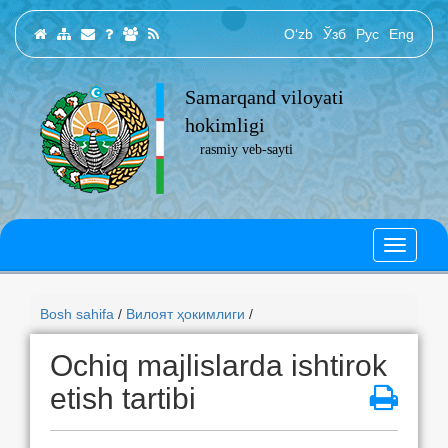
O‘zb
Ўзб
Рус
Eng
Samarqand viloyati
hokimligi
rasmiy veb-sayti
Bosh sahifa
/
Вилоят ҳокимлиги
/
Ochiq majlislarda ishtirok
etish tartibi