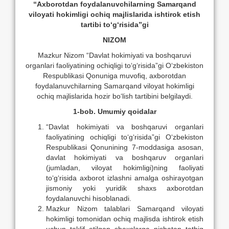
“Axborotdan foydalanuvchilarning Samarqand
viloyati hokimligi ochiq majlislarida ishtirok etish
tartibi t
о
‘g‘risida”gi
NIZOM
Mazkur Nizom “Davlat hokimiyati va boshqaruvi
organlari faoliyatining ochiqligi tо‘g‘risida”gi О‘zbekiston
Respublikasi Qonuniga muvofiq, axborotdan
foydalanuvchilarning Samarqand viloyat hokimligi
ochiq majlislarida hozir bо‘lish tartibini belgilaydi.
1-bob. Umumiy qoidalar
“Davlat hokimiyati va boshqaruvi organlari
faoliyatining ochiqligi tо‘g‘risida”gi О‘zbekiston
Respublikasi Qonunining 7-moddasiga asosan,
davlat hokimiyati va boshqaruv organlari
(jumladan, viloyat hokimligi)ning faoliyati
tо‘g‘risida axborot izlashni amalga oshirayotgan
jismoniy yoki yuridik shaxs axborotdan
foydalanuvchi hisoblanadi.
Mazkur Nizom talablari Samarqand viloyati
hokimligi tomonidan ochiq majlisda ishtirok etish