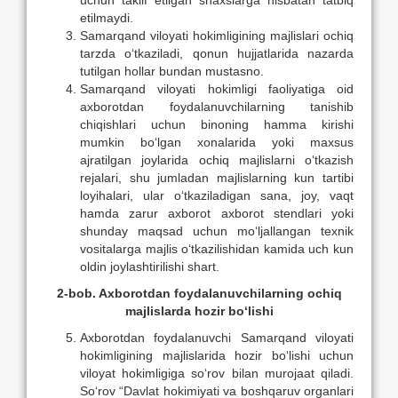
uchun taklif etilgan shaxslarga nisbatan tatbiq
etilmaydi.
Samarqand viloyati hokimligining majlislari ochiq
tarzda о‘tkaziladi, qonun hujjatlarida nazarda
tutilgan hollar bundan mustasno.
Samarqand viloyati hokimligi faoliyatiga oid
axborotdan foydalanuvchilarning tanishib
chiqishlari uchun binoning hamma kirishi
mumkin bо‘lgan xonalarida yoki maxsus
ajratilgan joylarida ochiq majlislarni о‘tkazish
rejalari, shu jumladan majlislarning kun tartibi
loyihalari, ular о‘tkaziladigan sana, joy, vaqt
hamda zarur axborot axborot stendlari yoki
shunday maqsad uchun mо‘ljallangan texnik
vositalarga majlis о‘tkazilishidan kamida uch kun
oldin joylashtirilishi shart.
2-bob. Axborotdan foydalanuvchilarning ochiq
majlislarda hozir b
о
‘lishi
Axborotdan foydalanuvchi Samarqand viloyati
hokimligining majlislarida hozir bо‘lishi uchun
viloyat hokimligiga sо‘rov bilan murojaat qiladi.
Sо‘rov “Davlat hokimiyati va boshqaruv organlari