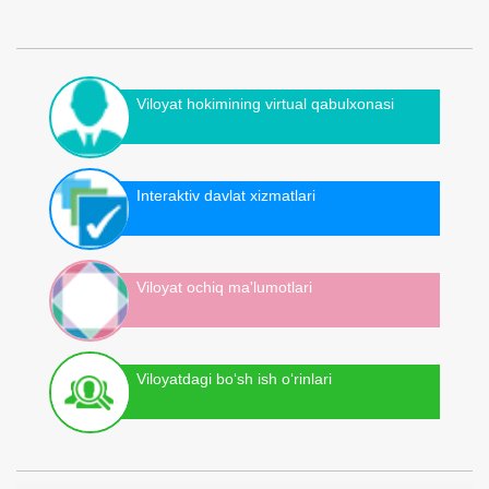
Viloyat hokimining virtual qabulxonasi
Interaktiv davlat xizmatlari
Viloyat ochiq ma'lumotlari
Viloyatdagi bo‘sh ish o‘rinlari