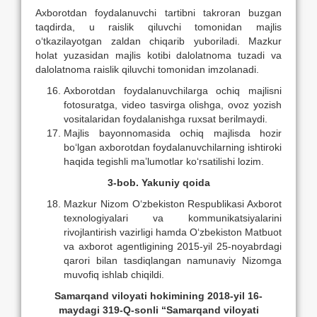
Axborotdan foydalanuvchi tartibni takroran buzgan
taqdirda, u raislik qiluvchi tomonidan majlis
о‘tkazilayotgan zaldan chiqarib yuboriladi. Mazkur
holat yuzasidan majlis kotibi dalolatnoma tuzadi va
dalolatnoma raislik qiluvchi tomonidan imzolanadi.
Axborotdan foydalanuvchilarga ochiq majlisni
fotosuratga, video tasvirga olishga, ovoz yozish
vositalaridan foydalanishga ruxsat berilmaydi.
Majlis bayonnomasida ochiq majlisda hozir
bо‘lgan axborotdan foydalanuvchilarning ishtiroki
haqida tegishli ma’lumotlar kо‘rsatilishi lozim.
3-bob. Yakuniy qoida
Mazkur Nizom О‘zbekiston Respublikasi Axborot
texnologiyalari va kommunikatsiyalarini
rivojlantirish vazirligi hamda О‘zbekiston Matbuot
va axborot agentligining 2015-yil 25-noyabrdagi
qarori bilan tasdiqlangan namunaviy Nizomga
muvofiq ishlab chiqildi.
Samarqand viloyati hokimining 2018-yil 16-
maydagi 319-Q-sonli “Samarqand viloyati