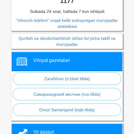
1177
Sutkada 24 soat, haftada 7 kun ishlaydi
“Ishonch telefoni” orqali kelib tushayotgan murojaatlar
statistikasi
Qurilish va obodonlashtirish ishlari bo‘yicha taklif va
murojaatlar
Viloyat gazetalari
Zarafshon (o‘zbek tilida)
Самаркандский вестник (rus tilida)
Ovozi Samarqand (tojik tilida)
Yil dasturi