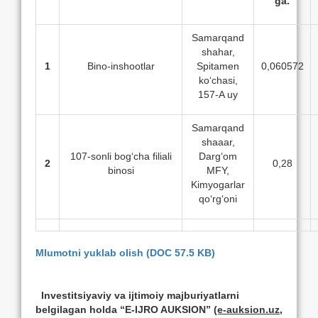
ga.
Samarqand
shahar,
1
Bino-inshootlar
Spitamen
0,060572
ko‘chasi,
157-A uy
Samarqand
shaaar,
107-sonli bog‘cha filiali
Darg‘om
2
0,28
binosi
MFY,
Kimyogarlar
qo‘rg‘oni
Mlumotni yuklab olish (DOC 57.5 KB)
Investitsiyaviy va ijtimoiy majburiyatlarni
belgilagan holda “E-IJRO AUKSION”
(e-auksion.uz,