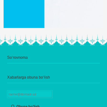
So‘rovnoma
Xabarlarga obuna bo‘lish
Obuna bo‘lish