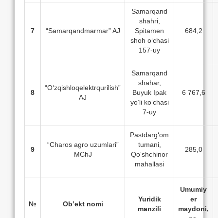
Samarqand
shahri,
7
“Samarqandmarmar” AJ
Spitamen
684,2
shoh o‘chasi
157-uy
Samarqand
shahar,
“O‘zqishloqelektrqurilish”
8
Buyuk Ipak
6 767,6
AJ
yo‘li ko‘chasi
7-uy
Pastdarg‘om
“Charos agro uzumlari”
tumani,
9
285,0
MChJ
Qo‘shchinor
mahallasi
Umumiy
Yuridik
er
№
Ob’ekt nomi
manzili
maydoni,