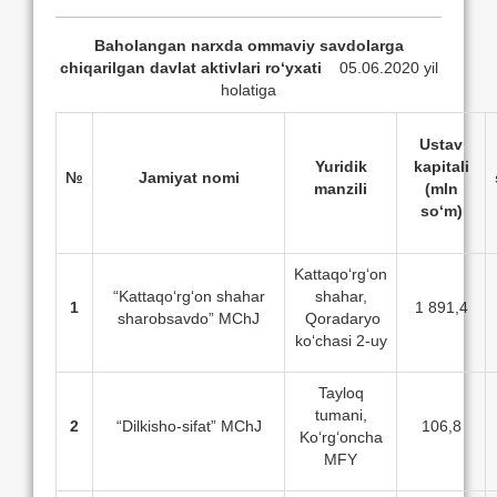
Baholangan narxda ommaviy savdolarga
chiqarilgan davlat aktivlari ro‘yxati
05.06.2020 yil
holatiga
Ustav
Yuridik
kapitali
№
Jamiyat nomi
manzili
(mln
so‘m)
Kattaqo‘rg‘on
“Kattaqo‘rg‘on shahar
shahar,
1
1 891,4
sharobsavdo” MChJ
Qoradaryo
ko‘chasi 2-uy
Tayloq
tumani,
2
“Dilkisho-sifat” MChJ
106,8
Ko‘rg‘oncha
MFY