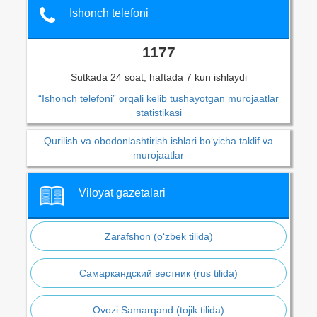
Ishonch telefoni
1177
Sutkada 24 soat, haftada 7 kun ishlaydi
“Ishonch telefoni” orqali kelib tushayotgan murojaatlar
statistikasi
Qurilish va obodonlashtirish ishlari bo‘yicha taklif va
murojaatlar
Viloyat gazetalari
Zarafshon (o‘zbek tilida)
Самаркандский вестник (rus tilida)
Ovozi Samarqand (tojik tilida)