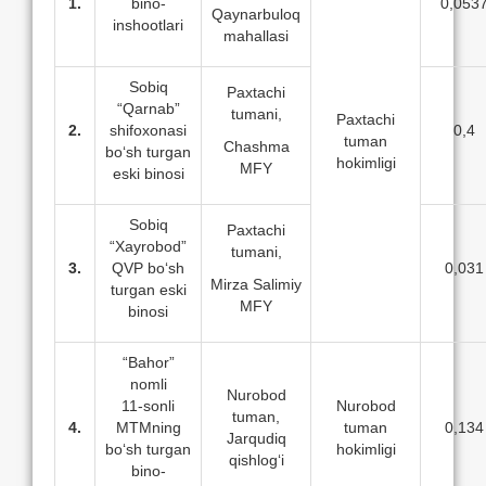
1.
bino-
0,053
Qaynarbuloq
inshootlari
mahallasi
Sobiq
Paxtachi
“Qarnab”
tumani,
Paxtachi
2.
shifoxonasi
0,4
tuman
Chashma
bo‘sh turgan
hokimligi
MFY
eski binosi
Sobiq
Paxtachi
“Xayrobod”
tumani,
3.
QVP bo‘sh
0,031
Mirza Salimiy
turgan eski
MFY
binosi
“Bahor”
nomli
Nurobod
11-sonli
Nurobod
tuman,
4.
MTMning
tuman
0,134
Jarqudiq
bo‘sh turgan
hokimligi
qishlog‘i
bino-