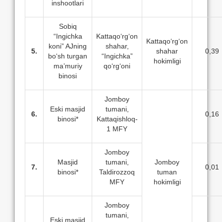
inshootlari
Sobiq
“Ingichka
Kattaqo‘rg‘on
Kattaqo‘rg‘on
koni” AJning
shahar,
5.
shahar
0,39
bo‘sh turgan
“Ingichka”
hokimligi
ma’muriy
qo‘rg‘oni
binosi
Jomboy
Eski masjid
tumani,
6.
0,16
binosi*
Kattaqishloq-
1 MFY
Jomboy
Masjid
tumani,
Jomboy
7.
0,01
binosi*
Taldirozzoq
tuman
MFY
hokimligi
Jomboy
tumani,
Eski masjid