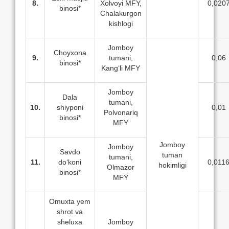
8.
Xolvoyi MFY,
0,020
binosi*
Chalakurgon
kishlogi
Jomboy
Choyxona
9.
tumani,
0,06
binosi*
Kang‘li MFY
Jomboy
Dala
tumani,
10.
shiyponi
0,01
Polvonariq
binosi*
MFY
Jomboy
Jomboy
Savdo
tuman
tumani,
11.
do‘koni
0,011
hokimligi
Olmazor
binosi*
MFY
Omuxta yem
shrot va
sheluxa
Jomboy