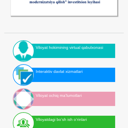
Viloyat hokimining virtual qabulxonasi
Interaktiv davlat xizmatlari
Viloyat ochiq ma'lumotlari
Viloyatdagi bo‘sh ish o‘rinlari