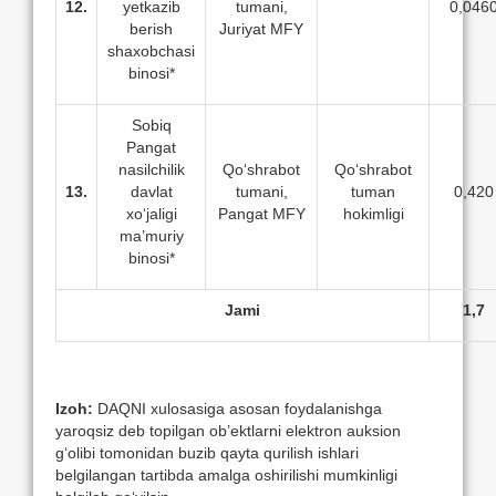
12.
yetkazib
tumani,
0,046
berish
Juriyat MFY
shaxobchasi
binosi*
Sobiq
Pangat
nasilchilik
Qo‘shrabot
Qo‘shrabot
13.
davlat
tumani,
tuman
0,420
xo‘jaligi
Pangat MFY
hokimligi
ma’muriy
binosi*
Jami
1,7
Izoh:
DAQNI xulosasiga asosan foydalanishga
yaroqsiz deb topilgan ob’ektlarni elektron auksion
g‘olibi tomonidan buzib qayta qurilish ishlari
belgilangan tartibda amalga oshirilishi mumkinligi