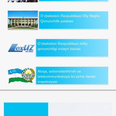
O‘zbekiston Respublikasi Oliy Majlisi
Qonunchilik palatasi
O‘zbekiston Respublikasi milliy
qonunchiligi onlayn bazasi
Aloqa, axborotlashtirish va
telekommunikatsiya bo‘yicha davlat
inspeksiyasi