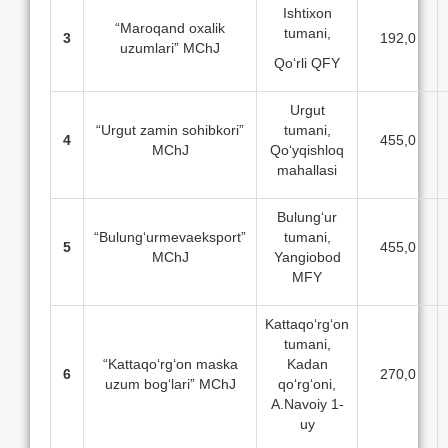
Ishtixon
“Maroqand oxalik
tumani,
3
192,0
uzumlari” MChJ
Qo‘rli QFY
Urgut
“Urgut zamin sohibkori”
tumani,
4
455,0
MChJ
Qo‘yqishloq
mahallasi
Bulung‘ur
“Bulung‘urmevaeksport”
tumani,
5
455,0
MChJ
Yangiobod
MFY
Kattaqo‘rg‘on
tumani,
“Kattaqo‘rg‘on maska
Kadan
6
270,0
uzum bog‘lari” MChJ
qo‘rg‘oni,
A.Navoiy 1-
uy