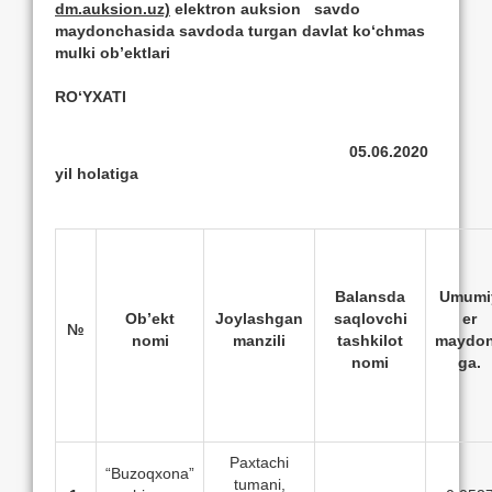
dm.auksion.uz)
elektron auksion savdo
maydonchasida savdoda turgan davlat ko‘chmas
mulki ob’ektlari
RO‘YXATI
05.06.2020
yil holatiga
Balansda
Umumi
Ob’ekt
Joylashgan
saqlovchi
er
№
nomi
manzili
tashkilot
maydon
nomi
ga.
Paxtachi
“Buzoqxona”
tumani,