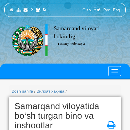
O‘zb
Ўзб
Рус
Eng
Samarqand viloyati
hokimligi
rasmiy veb-sayti
Bosh sahifa
/
Вилоят ҳақида
/
Samarqand viloyatida
bo‘sh turgan bino va
inshootlar