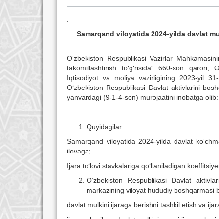
.
Samarqand viloyatida 2024-yilda davlat mu
O‘zbekiston Respublikasi Vazirlar Mahkamasinin
takomillashtirish to‘g‘risida” 660-son qarori,
Iqtisodiyot va moliya vazirligining 2023-yil 
O‘zbekiston Respublikasi Davlat aktivlarini bos
yanvardagi (9-1-4-son) murojaatini inobatga olib:
Quyidagilar:
Samarqand viloyatida 2024-yilda davlat ko‘chma
ilovaga;
Ijara to‘lovi stavkalariga qo‘llaniladigan koeffitsi
O‘zbekiston Respublikasi Davlat aktivlar
markazining viloyat hududiy boshqarmasi b
davlat mulkini ijaraga berishni tashkil etish va ija