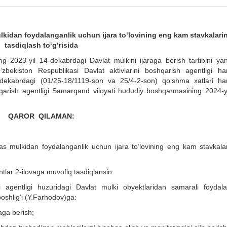
lkidan foydalanganlik uchun ijara to‘lovining eng kam stavkalarin
tasdiqlash to‘g‘risida
g 2023-yil 14-dekabrdagi Davlat mulkini ijaraga berish tartibini ya
 O‘zbekiston Respublikasi Davlat aktivlarini boshqarish agentligi h
31-dekabrdagi (01/25-18/1119-son va 25/4-2-son) qo‘shma xatlari h
hqarish agentligi Samarqand viloyati hududiy boshqarmasining 2024-yi
QAROR QILAMAN:
s mulkidan foydalanganlik uchun ijara to‘lovining eng kam stavkalar
yentlar 2-ilovaga muvofiq tasdiqlansin.
i agentligi huzuridagi Davlat mulki obyektlaridan samarali foydala
oshlig‘i (Y.Farhodov)ga:
raga berish;