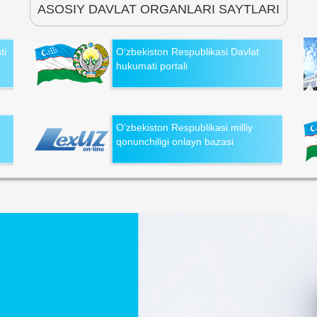
ASOSIY DAVLAT ORGANLARI SAYTLARI
ti
O‘zbekiston Respublikasi Davlat
hukumati portali
O‘zbekiston Respublikasi milliy
qonunchiligi onlayn bazasi