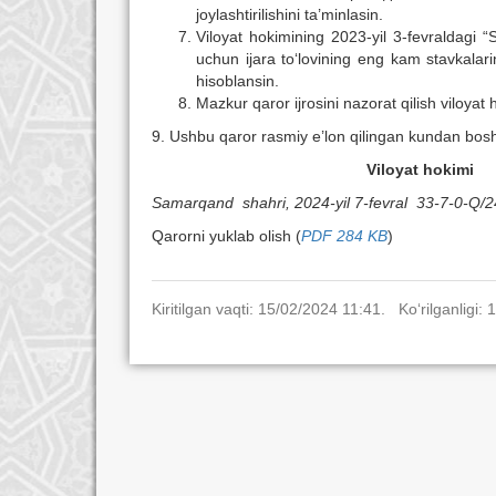
joylashtirilishini ta’minlasin.
Viloyat hokimining 2023-yil 3-fevraldagi 
uchun ijara to‘lovining eng kam stavkalari
hisoblansin.
Mazkur qaror ijrosini nazorat qilish viloyat 
9. Ushbu qaror rasmiy e’lon qilingan kundan bosh
Viloyat
Samarqand shahri, 2024-yil 7-fevral
33-7-0-Q/2
Qarorni yuklab olish (
PDF 284 KB
)
Kiritilgan vaqti: 15/02/2024 11:41. Ko‘rilganligi: 