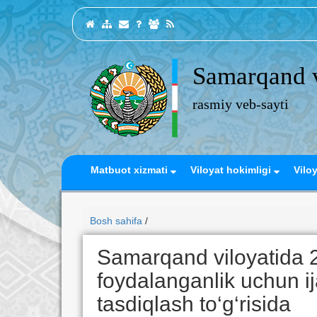
Samarqand v
rasmiy veb-sayti
Matbuot xizmati
Viloyat hokimligi
Vilo
Bosh sahifa
/
Samarqand viloyatida 2
foydalanganlik uchun ij
tasdiqlash to‘g‘risida