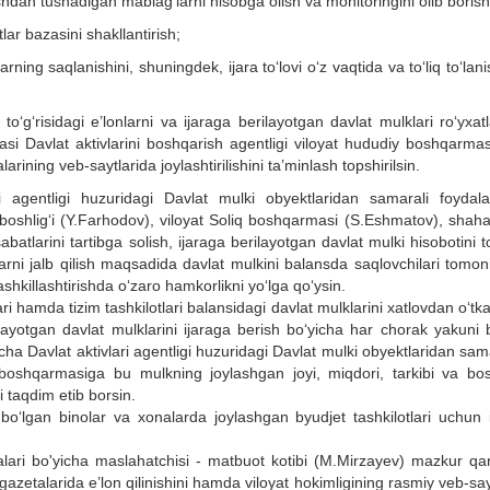
ishdan tushadigan mablag‘larni hisobga olish va monitoringini olib borish
lar bazasini shakllantirish;
rning saqlanishini, shuningdek, ijara to‘lovi o‘z vaqtida va to‘liq to‘lani
to‘g‘risidagi e’lonlarni va ijaraga berilayotgan davlat mulklari ro‘yxatl
i Davlat aktivlarini boshqarish agentligi viloyat hududiy boshqarmas
ning veb-saytlarida joylashtirilishini ta’minlash topshirilsin.
i agentligi huzuridagi Davlat mulki obyektlaridan samarali foydala
oshlig‘i (Y.Farhodov), viloyat Soliq boshqarmasi (S.Eshmatov), shaha
tlarini tartibga solish, ijaraga berilayotgan davlat mulki hisobotini to
arni jalb qilish maqsadida davlat mulkini balansda saqlovchilari tomo
ashkillashtirishda o‘zaro hamkorlikni yo‘lga qo‘ysin.
ri hamda tizim tashkilotlari balansidagi davlat mulklarini xatlovdan o‘tk
ayotgan davlat mulklarini ijaraga berish bo‘yicha har chorak yakuni b
ha Davlat aktivlari agentligi huzuridagi Davlat mulki obyektlaridan sam
 boshqarmasiga bu mulkning joylashgan joyi, miqdori, tarkibi va bo
i taqdim etib borsin.
bo‘lgan binolar va xonalarda joylashgan byudjet tashkilotlari uchun i
alari bo'yicha maslahatchisi - matbuot kotibi (M.Mirzayev) mazkur qar
etalarida e’lon qilinishini hamda viloyat hokimligining rasmiy veb-sa