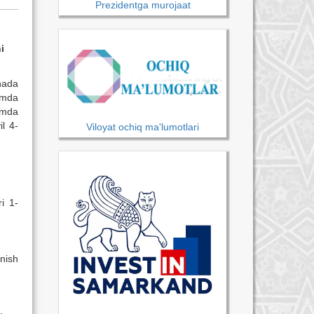
Prezidentga murojaat
i
nada
amda
amda
l 4-
Viloyat ochiq ma'lumotlari
i 1-
nish