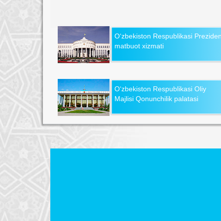
O‘zbekiston Respublikasi Preziden
matbuot xizmati
O‘zbekiston Respublikasi Oliy
Majlisi Qonunchilik palatasi