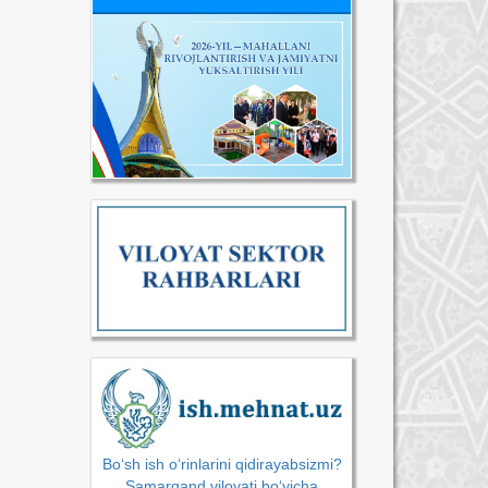
Bo‘sh ish o‘rinlarini qidirayabsizmi?
Samarqand viloyati bo‘yicha