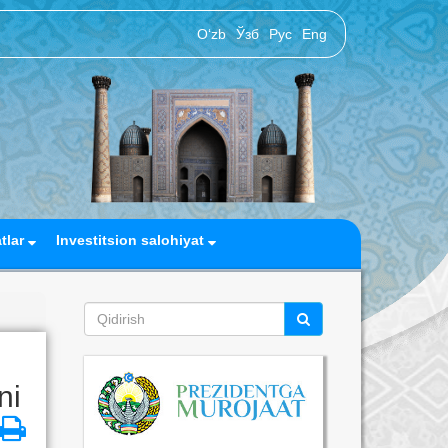
O‘zb
Ўзб
Рус
Eng
atlar
Investitsion salohiyat
ni