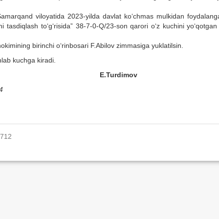
“Samarqand viloyatida 2023-yilda davlat ko‘chmas mulkidan foydalanga
ni tasdiqlash to‘g‘risida” 38-7-0-Q/23-son qarori o‘z kuchini yo‘qotga
hokimining birinchi o‘rinbosari F.Abilov zimmasiga yuklatilsin.
lab kuchga kiradi.
 hokimi E.Turdimov
4
1712