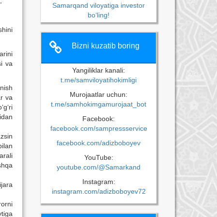
;
Samarqand viloyatiga investor
bo‘ling!
shini
Bizni kuzatib boring
arini
i va
Yangiliklar kanali:
t.me/samviloyatihokimligi
nish
Murojaatlar uchun:
r va
t.me/samhokimgamurojaat_bot
‘g‘ri
nidan
Facebook:
facebook.com/sampressservice
azsin
facebook.com/adizboboyev
ilan
arali
YouTube:
shqa
youtube.com/@Samarkand
Instagram:
jara
instagram.com/adizboboyev72
orni
ytiga