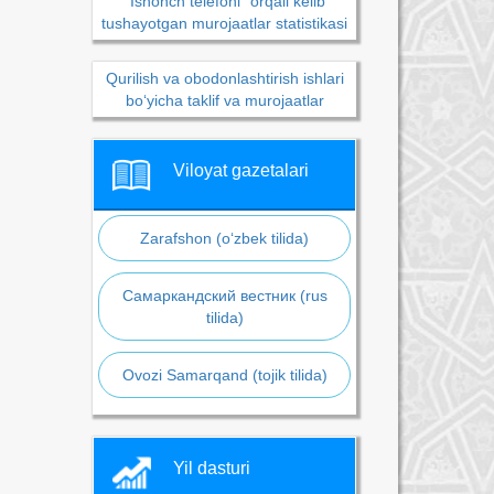
“Ishonch telefoni” orqali kelib
tushayotgan murojaatlar statistikasi
Qurilish va obodonlashtirish ishlari
bo‘yicha taklif va murojaatlar
Viloyat gazetalari
Zarafshon (o‘zbek tilida)
Самаркандский вестник (rus
tilida)
Ovozi Samarqand (tojik tilida)
Yil dasturi