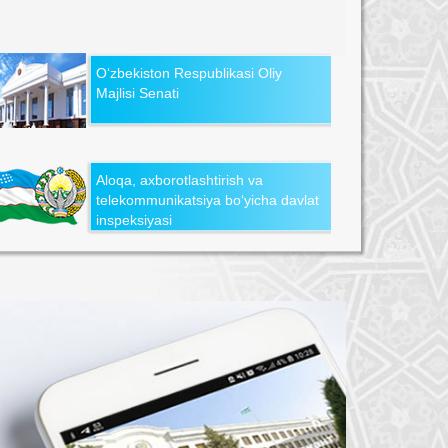
O‘zbekiston Respublikasi Oliy
Majlisi Senati
Aloqa, axborotlashtirish va
telekommunikatsiya bo‘yicha davlat
inspeksiyasi