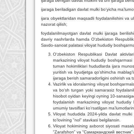
ijaraga berilgan davlat mulkini va uni ijaraga ber
ijaraga beriladigan davlat mulki bo‘yicha ma’lumot
ijara obyektlaridan maqsadli foydalanilishini va ula
nazorat qilish;
foydalanilmayotgan davlat mulki ijaraga berilishi 
davriy nashrlarda hamda O‘zbekiston Respublikas
Savdo-sanoat palatasi viloyat hududiy boshqarmalari
O‘zbekiston Respublikasi Davlat aktivlar
markazining viloyat hududiy boshqarmasi b
tuman hokimliklari hududlarda ijara munosaba
yuritish va byudjetga qo‘shimcha mablag‘l
ijaraga berish samaradorligini oshirish va t
Vazirlik va idoralarning viloyat boshqarmala
va bo‘sh turgan yoki samarasiz foydalanil
hisobot oyidan keyingi oyning 10-sanasigac
foydalanish markazining viloyat hududiy
umumiy tavsiflari ko‘rsatilgan ma’lumotlarin
Viloyat hududida 2024-yilda davlat mulki 
to‘lovining “nol” stavkasi belgilansin.
Viloyat hokimining axborot siyosati masal
“Zarafshon” va “Самаркандский вестник” gaz