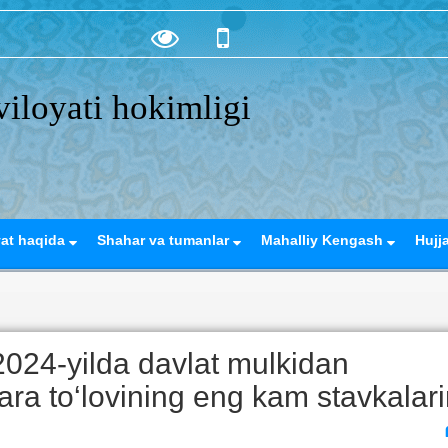
iloyati hokimligi
yat haqida
Shahar va tumanlar
Mahalliy Kengash
Hujj
024-yilda davlat mulkidan
ara to‘lovining eng kam stavkalari