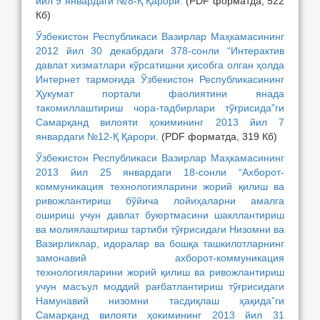
йил 9 январдаги №8-Қ Қарори.
(PDF форматда, 522
Кб)
Ўзбекистон Республикаси Вазирлар Маҳкамасининг
2012 йил 30 декабрдаги 378-сонли “Интерактив
давлат хизматлари кўрсатишни ҳисобга олган ҳолда
Интернет тармоғида Ўзбекистон Республикасининг
Ҳукумат портали фаолиятини янада
такомиллаштириш чора-тадбирлари тўғрисида”ги
Самарқанд вилояти ҳокимининг 2013 йил 7
январдаги №12-Қ Қарори.
(PDF форматда, 319 Кб)
Ўзбекистон Республикаси Вазирлар Маҳкамасининг
2013 йил 25 январдаги 18-сонли “Ахборот-
коммуникация технологияларини жорий қилиш ва
ривожлантириш бўйича лойиҳаларни амалга
ошириш учун давлат буюртмасини шакллантириш
ва молиялаштириш тартиби тўғрисидаги Низомни ва
Вазирликлар, идоралар ва бошқа ташкилотларнинг
замонавий ахборот-коммуникация
технологияларини жорий қилиш ва ривожлантириш
учун масъул моддий рағбатлантириш тўғрисидаги
Намунавий низомни тасдиқлаш ҳақида”ги
Самарқанд вилояти ҳокимининг 2013 йил 31