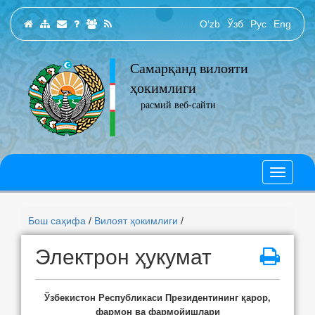
O‘zb
Ўзб
Рус
Eng
Самарқанд вилояти
ҳокимлиги
расмий веб-сайти
Бош саҳифа
/
Вилоят ҳокимлиги
/
Электрон ҳукумат
Ўзбекистон Республикаси Президентининг қарор,
фармон ва фармойишлари