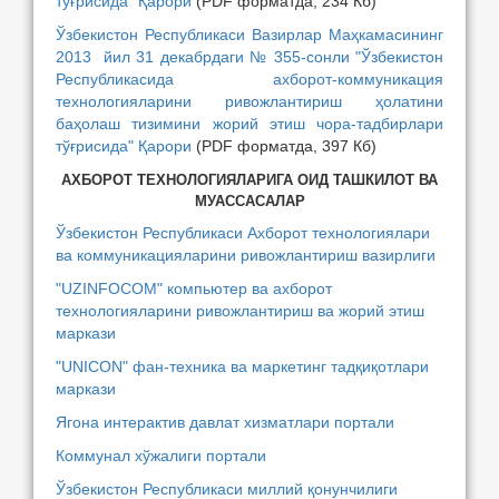
тўғрисида" Қарори
(PDF форматда, 234 Кб)
Ўзбекистон Республикаси Вазирлар Маҳкамасининг
2013 йил 31 декабрдаги № 355-сонли "Ўзбекистон
Республикасида ахборот-коммуникация
технологияларини ривожлантириш ҳолатини
баҳолаш тизимини жорий этиш чора-тадбирлари
тўғрисида" Қарори
(PDF форматда, 397 Кб)
АХБОРОТ ТЕХНОЛОГИЯЛАРИГА ОИД ТАШКИЛОТ ВА
МУАССАСАЛАР
Ўзбекистон Республикаси Ахборот технологиялари
ва коммуникацияларини ривожлантириш вазирлиги
"UZINFOCOM" компьютер ва ахборот
технологияларини ривожлантириш ва жорий этиш
маркази
"UNICON" фан-техника ва маркетинг тадқиқотлари
маркази
Ягона интерактив давлат хизматлари портали
Коммунал хўжалиги портали
Ўзбекистон Республикаси миллий қонунчилиги