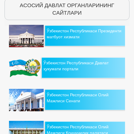
АСОСИЙ ДАВЛАТ ОРГАНЛАРИНИНГ
САЙТЛАРИ
Ўзбекистон Республикаси Президенти
матбуот хизмати
Ўзбекистон Республикаси Давлат
ҳукумати портали
Ўзбекистон Республикаси Олий
Мажлиси Сенати
Ўзбекистон Республикаси Олий
Мажлиси Қонунчилик палатаси