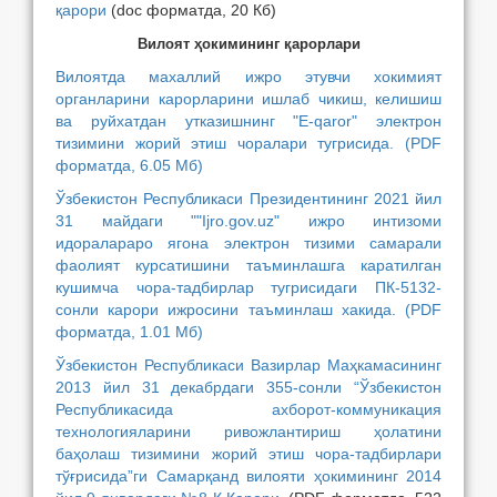
қарори
(doc форматда,
20
Кб)
Вилоят ҳокимининг қарорлари
Вилоятда махаллий ижро этувчи хокимият
органларини карорларини ишлаб чикиш, келишиш
ва руйхатдан утказишнинг "Е-qaror" электрон
тизимини жорий этиш чоралари тугрисида.
(PDF
форматда, 6.05 Mб)
Ўзбекистон Республикаси Президентининг 2021 йил
31 майдаги ""Ijro.gov.uz" ижро интизоми
идоралараро ягона электрон тизими самарали
фаолият курсатишини таъминлашга каратилган
кушимча чора-тадбирлар тугрисидаги ПК-5132-
сонли карори ижросини таъминлаш хакида.
(PDF
форматда, 1.01 Mб)
Ўзбекистон Республикаси Вазирлар Маҳкамасининг
2013 йил 31 декабрдаги 355-сонли “Ўзбекистон
Республикасида ахборот-коммуникация
технологияларини ривожлантириш ҳолатини
баҳолаш тизимини жорий этиш чора-тадбирлари
тўғрисида”ги Самарқанд вилояти ҳокимининг 2014