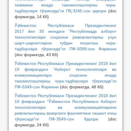
тизимини янада такомиллаштириш чора-
тадбирлари тўғрисида"ги ПҚ-3245-сон қарори
(doc
форматда, 14 Кб)
Ўзбекистон Республикаси Президентининг
2017 йил 30 июндаги "Республикада ахборот
технологиялари соҳасини ривожлантириш учун
шарт-шароитларни тубдан яхшилаш чора-
тадбирлари тўғрисида"ги ПФ-5099-сон Фармони
(doc форматда, 43 Кб)
Ўзбекистон Республикаси Президентининг 2018 йил
19 февралдаги "Ахборот технологиялари ва
коммуникациялари соҳасини янада
такомиллаштириш чора-тадбирлари тўғрисида"ги
ПФ-5349-сон Фармони
(doc форматда, 48 Кб)
Ўзбекистон Республикаси Президентининг 2018 йил
19 февралдаги "Ўзбекистон Республикаси Ахборот
технологиялари ва коммуникацияларини
ривожлантириш вазирлиги фаолиятини ташкил этиш
тўғрисида"ги ПФ-3549-сон Қарори
(doc
форматда, 24 Кб)