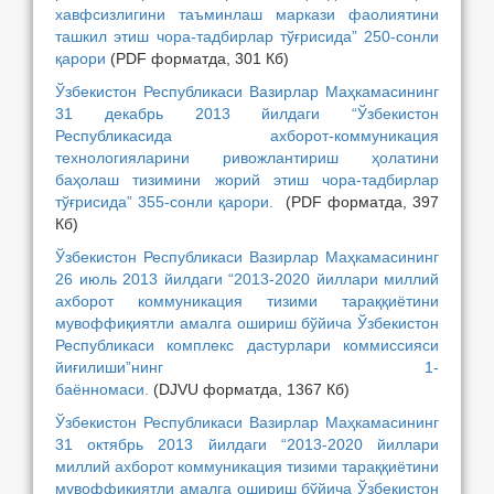
хавфсизлигини таъминлаш маркази фаолиятини
ташкил этиш чора-тадбирлар тўғрисида” 250-сонли
қарори
(PDF форматда, 301 Кб)
Ўзбекистон Республикаси Вазирлар Маҳкамасининг
31 декабрь 2013 йилдаги “Ўзбекистон
Республикасида ахборот-коммуникация
технологияларини ривожлантириш ҳолатини
баҳолаш тизимини жорий этиш чора-тадбирлар
тўғрисида” 355-сонли қарори.
(PDF форматда, 397
Кб)
Ўзбекистон Республикаси Вазирлар Маҳкамасининг
26 июль 2013 йилдаги “2013-2020 йиллари миллий
ахборот коммуникация тизими тараққиётини
мувоффиқиятли амалга ошириш бўйича Ўзбекистон
Республикаси комплекс дастурлари коммиссияси
йиғилиши”нинг 1-
баённомаси.
(DJVU форматда, 1367 Кб)
Ўзбекистон Республикаси Вазирлар Маҳкамасининг
31 октябрь 2013 йилдаги “2013-2020 йиллари
миллий ахборот коммуникация тизими тараққиётини
мувоффиқиятли амалга ошириш бўйича Ўзбекистон