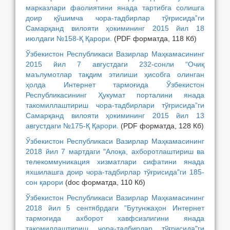
марказлари фаолиятини янада тартибга солишга
доир қўшимча чора-тадбирлар тўғрисида”ги
Самарқанд вилояти ҳокимининг 2015 йил 18
июлдаги №158-Қ Қарори.
(PDF форматда, 118 Кб)
Ўзбекистон Республикаси Вазирлар Маҳкамасининг
2015 йил 7 августдаги 232-сонли “Очиқ
маълумотлар тақдим этилиши ҳисобга олинган
ҳолда Интернет тармоғида Ўзбекистон
Республикасининг Ҳукумат порталини янада
такомиллаштириш чора-тадбирлари тўғрисида”ги
Самарқанд вилояти ҳокимининг 2015 йил 13
августдаги №175-Қ Қарори.
(PDF форматда, 128 Кб)
Ўзбекистон Республикаси Вазирлар Маҳкамасининг
2018 йил 7 мартдаги "Алоқа, ахборотлаштириш ва
телекоммуникация хизматлари сифатини янада
яхшилашга доир чора-тадбирлар тўғрисида"ги 185-
сон қарори
(doc форматда, 110 Кб)
Ўзбекистон Республикаси Вазирлар Маҳкамасининг
2018 йил 5 сентябрдаги "Бутунжаҳон Интернет
тармоғида ахборот хавфсизлигини янада
такомиллаштириш чора-тадбирлар тўғрисида"ги