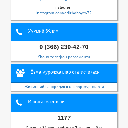
Instagram:
instagram.com/adizboboyev72
Умумий бўлим
0 (366) 230-42-70
Ягона телефон регламенти
Ёзма мурожаатлар статистикаси
Жисмоний ва юридик шахслар мурожаати
Ишонч телефони
1177
Суткада 24 соат, ҳафтада 7 кун ишлайди