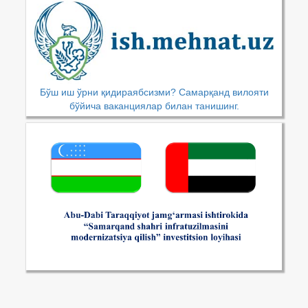
Бўш иш ўрни қидираябсизми? Самарқанд вилояти
бўйича ваканциялар билан танишинг.