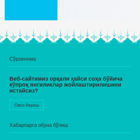
Сўровнома
Веб-сайтимиз орқали қайси соҳа бўйича
кўпроқ янгиликлар жойлаштирилишини
истайсиз?
Овоз бериш
Хабарларга обуна бўлиш