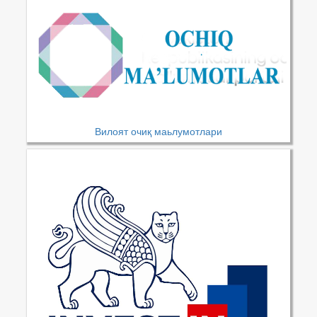
Вилоят очиқ маьлумотлари