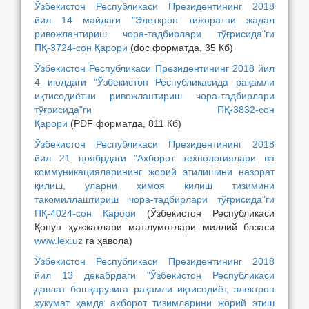
Ўзбекистон Республикаси Президентининг 2018
йил 14 майдаги "Элеткрон тижоратни жадал
ривожлантириш чора-тадбирлари тўғрисида"ги
ПҚ-3724-сон Қарори
(doc форматда, 35 Кб)
Ўзбекистон Республикаси Президентининг 2018 йил
4 июлдаги "Ўзбекистон Республикасида рақамли
иқтисодиётни ривожлантириш чора-тадбирлари
тўғрисида"ги ПҚ-3832-сон
Қарори
(PDF форматда, 811 Кб)
Ўзбекистон Республикаси Президентининг 2018
йил 21 ноябрдаги "Ахборот технологиялари ва
коммуникацияларининг жорий этилишини назорат
қилиш, уларни ҳимоя қилиш тизимини
такомиллаштириш чора-тадбирлари тўғрисида"ги
ПҚ-4024-сон Қарори
(Ўзбекистон Республикаси
Қонун ҳужжатлари маълумотлари миллий базаси
www.lex.uz
га ҳавола)
Ўзбекистон Республикаси Президентининг 2018
йил 13 декабрдаги "Ўзбекистон Республикаси
давлат бошқарувига рақамли иқтисодиёт, электрон
ҳукумат ҳамда ахборот тизимларини жорий этиш