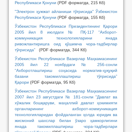
Республикаси Қонуни
(PDF форматда, 215 Кб)
"Электрон ҳужжат айланиши тўғрисида" Ўзбекистон
Республикаси Қонуни
(PDF форматда, 155 Кб)
Ўзбекистон Республикаси Президентининг Қарори
2005 йил 8 июлдаги № ПҚ-117 “Ахборот-
коммуникация технологияларини янада
ривожлантиришга оид қўшимча чора-тадбирлар
тўғрисида”
(PDF форматда, 344 Кб)
Ўзбекистон Республикаси Вазирлар Маҳкамасининг
2005 йил 22 ноябрдаги № 256-сонли
“Ахборотлаштириш соҳасида норматив-ҳуқуқий
базани такомиллаштириш тўғрисида”
Қарори
(PDF форматда, 95 Кб)
Ўзбекистон Республикаси Вазирлар Маҳкамасининг
2007 йил 23 августдаги № 181-сонли "Давлат ва
хўжалик бошқаруви, маҳаллий давлат ҳокимияти
органларининг ахборот-коммуникация
технологияларидан фойдаланган ҳолда юридик ва
жисмоний шахслар билан ўзаро ҳамкорлигини
янада такомиллаштириш чора-тадбирлари