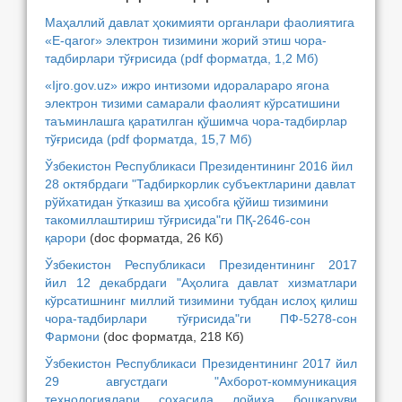
Маҳаллий давлат ҳокимияти органлари фаолиятига
«E-qaror» электрон тизимини жорий этиш чора-
тадбирлари тўғрисида
(pdf форматда, 1,2 Mб)
«Ijro.gov.uz» ижро интизоми идоралараро ягона
электрон тизими самарали фаолият кўрсатишини
таъминлашга қаратилган қўшимча чора-тадбирлар
тўғрисида
(pdf форматда, 15,7 Mб)
Ўзбекистон Республикаси Президентининг 2016 йил
28 октябрдаги "Тадбиркорлик субъектларини давлат
рўйхатидан ўтказиш ва ҳисобга қўйиш тизимини
такомиллаштириш тўғрисида"ги ПҚ-2646-сон
қарори
(doc форматда, 26 Кб)
Ўзбекистон Республикаси Президентининг 2017
йил 12 декабрдаги "Аҳолига давлат хизматлари
кўрсатишнинг миллий тизимини тубдан ислоҳ қилиш
чора-тадбирлари тўғрисида"ги ПФ-5278-сон
Фармони
(doc форматда, 218 Кб)
Ўзбекистон Республикаси Президентининг 2017 йил
29 августдаги "Ахборот-коммуникация
технологиялари соҳасида лойиҳа бошқаруви