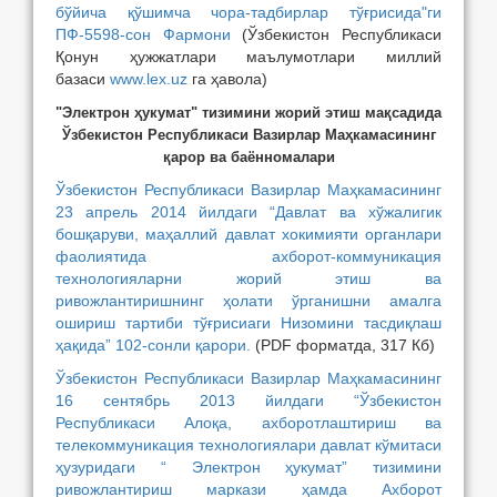
бўйича қўшимча чора-тадбирлар тўғрисида"ги
ПФ-5598-сон Фармони
(
Ўзбекистон Республикаси
Қонун ҳужжатлари маълумотлари миллий
базаси
www.lex.uz
га ҳавола
)
"Электрон ҳукумат" тизимини жорий этиш мақсадида
Ўзбекистон Республикаси Вазирлар Маҳкамасининг
қарор ва баённомалари
Ўзбекистон Республикаси Вазирлар Маҳкамасининг
23 апрель 2014 йилдаги “Давлат ва хўжалигик
бошқаруви, маҳаллий давлат хокимияти органлари
фаолиятида ахборот-коммуникация
технологияларни жорий этиш ва
ривожлантиришнинг ҳолати ўрганишни амалга
ошириш тартиби тўғрисиаги Низомини тасдиқлаш
ҳақида” 102-сонли қарори.
(PDF форматда, 317 Кб)
Ўзбекистон Республикаси Вазирлар Маҳкамасининг
16 сентябрь 2013 йилдаги “Ўзбекистон
Республикаси Алоқа, ахборотлаштириш ва
телекоммуникация технологиялари давлат кўмитаси
ҳузуридаги “ Электрон ҳукумат” тизимини
ривожлантириш маркази ҳамда Ахборот