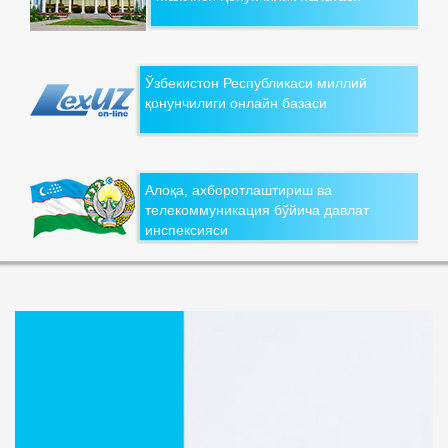
Ўзбекистон Республикаси миллий
қонунчилиги онлайн базаси
Алоқа, ахборотлаштириш ва
телекоммуникация бўйича давлат
инспексияси