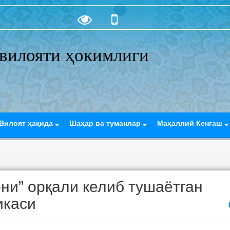
вилояти ҳокимлиги
Вилоят ҳақида
Шаҳар ва туманлар
Маҳаллий Кенгаш
ни” орқали келиб тушаётган
икаси