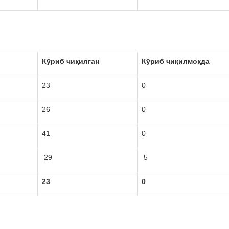
Кўриб чиқилган
Кўриб чиқилмоқда
23
0
26
0
41
0
29
5
23
0