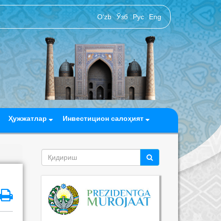
O‘zb
Ўзб
Рус
Eng
Ҳужжатлар
Инвестицион салоҳият