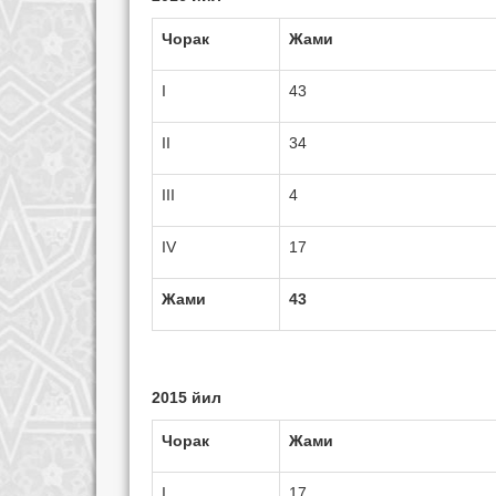
Чорак
Жами
I
43
II
34
III
4
IV
17
Жами
43
2015 йил
Чорак
Жами
I
17