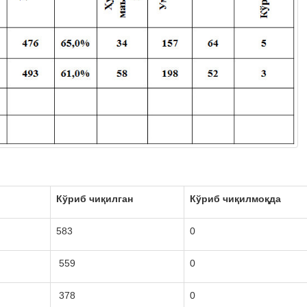
Кўриб чиқилган
Кўриб чиқилмоқда
583
0
559
0
378
0