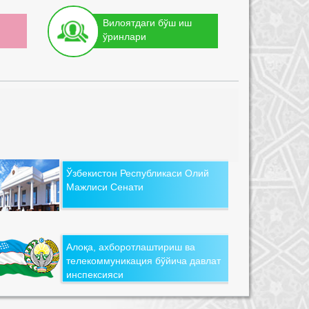
Вилоятдаги бўш иш
ўринлари
Ўзбекистон Республикаси Олий
Мажлиси Сенати
Алоқа, ахборотлаштириш ва
телекоммуникация бўйича давлат
инспексияси