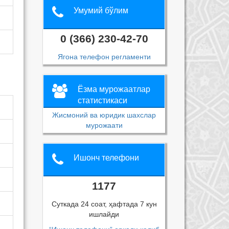
Умумий бўлим
0 (366) 230-42-70
Ягона телефон регламенти
Ёзма мурожаатлар
статистикаси
Жисмоний ва юридик шахслар
мурожаати
Ишонч телефони
1177
Суткада 24 соат, ҳафтада 7 кун
ишлайди