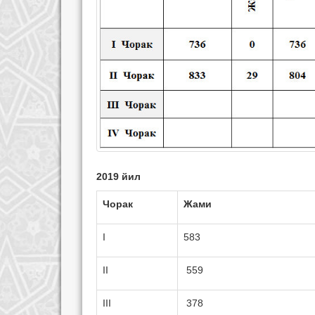
2019 йил
Чорак
Жами
I
583
II
559
III
378