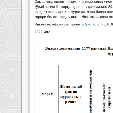
Самарқанд вилоят ҳокимлиги томонидан жисм
кўриб чиқиш Самарқанд вилоят ҳокимининг 20
юридик шахсларнинг мурожаатлари билан ишла
қарори билан тасдиқланган Низомга асосан а
Ишонч телефони регламенти (
юклаб олиш
PD
2020 йил