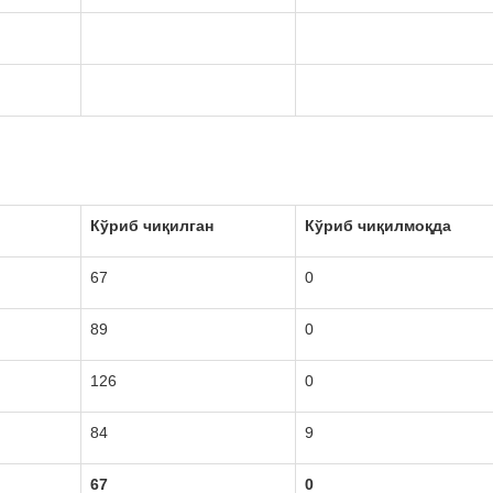
Кўриб чиқилган
Кўриб чиқилмоқда
67
0
89
0
126
0
84
9
67
0