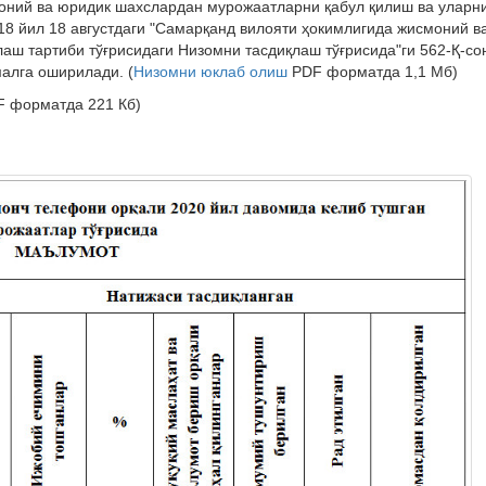
оний ва юридик шахслардан мурожаатларни қабул қилиш ва уларн
18 йил 18 августдаги "Самарқанд вилояти ҳокимлигида жисмоний в
ш тартиби тўғрисидаги Низомни тасдиқлаш тўғрисида"ги 562-Қ-со
малга оширилади. (
Низомни юклаб олиш
PDF форматда 1,1 Мб)
F форматда 221
Кб)