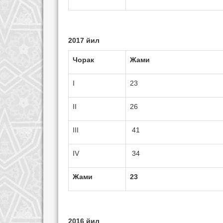
2017 йил
Чорак
Жами
I
23
II
26
III
41
IV
34
Жами
23
2016 йил