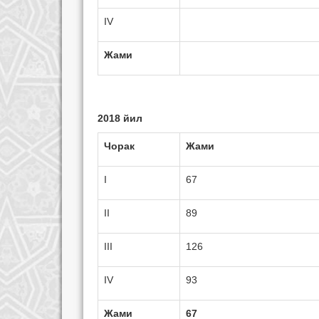
IV
Жами
2018 йил
Чорак
Жами
I
67
II
89
III
126
IV
93
Жами
67