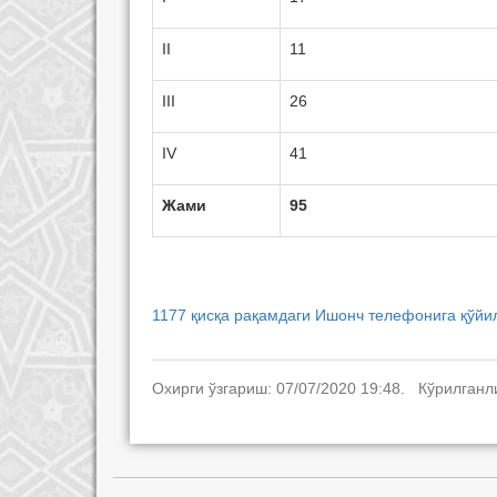
II
11
III
26
IV
41
Жами
95
1177 қисқа рақамдаги Ишонч телефонига қўйи
Охирги ўзгариш: 07/07/2020 19:48. Кўрилганл