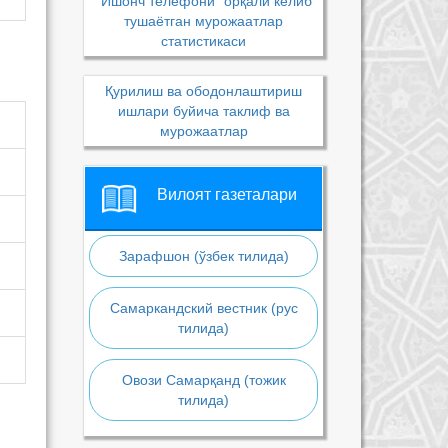
“Ишонч телефони” орқали келиб
тушаётган мурожаатлар
статистикаси
Қурилиш ва ободонлаштириш
ишлари буйича таклиф ва
мурожаатлар
Вилоят газеталари
Зарафшон (ўзбек тилида)
Самаркандский вестник (рус
тилида)
Овози Самарқанд (тожик
тилида)