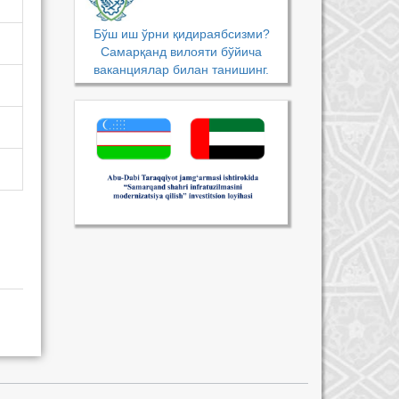
Бўш иш ўрни қидираябсизми?
Самарқанд вилояти бўйича
ваканциялар билан танишинг.