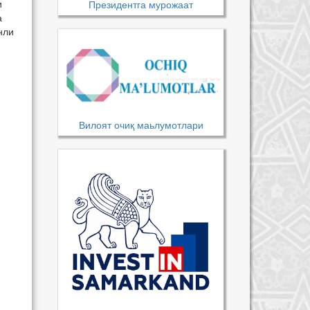
и
Президентга мурожаат
а
нли
Вилоят очиқ маьлумотлари