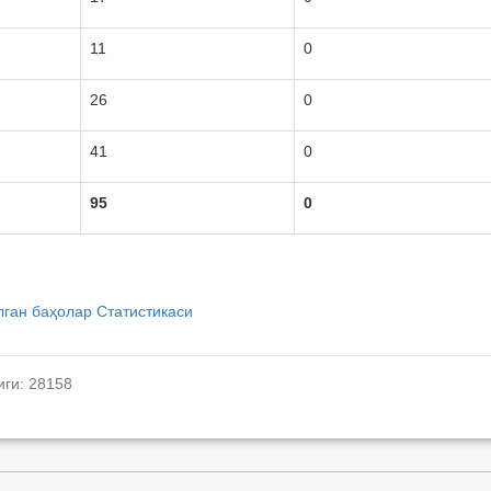
11
0
26
0
41
0
95
0
лган баҳолар Статистикаси
иги: 28158