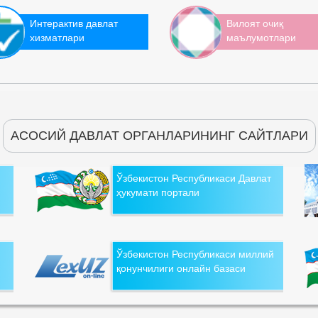
Интерактив давлат
Вилоят очиқ
хизматлари
маълумотлари
АСОСИЙ ДАВЛАТ ОРГАНЛАРИНИНГ САЙТЛАРИ
Ўзбекистон Республикаси Давлат
ҳукумати портали
Ўзбекистон Республикаси миллий
қонунчилиги онлайн базаси