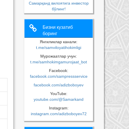
Самарқанд вилоятига инвестор
бўлинг!
Бизни кузатиб
боринг
Янгиликлар канали:
t.me/samviloyatihokimligi
Мурожаатлар учун:
t.me/samhokimgamurojaat_bot
Facebook:
facebook.com/sampressservice
facebook.com/adizboboyev
YouTube:
youtube.com/@Samarkand
Instagram:
instagram.com/adizboboyev72