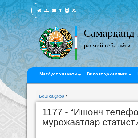
Самарқанд 
расмий веб-сайти
Матбуот хизмати
Вилоят ҳокимлиги
Бош саҳифа
/
1177 - “Ишонч телефо
мурожаатлар статист