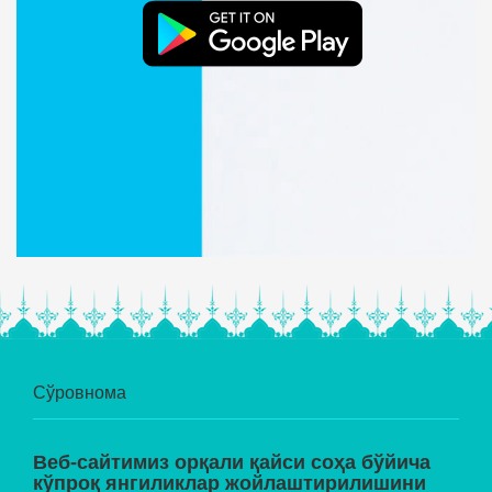
Сўровнома
Веб-сайтимиз орқали қайси соҳа бўйича
кўпроқ янгиликлар жойлаштирилишини