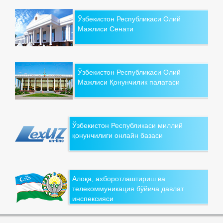
Ўзбекистон Республикаси Олий
Мажлиси Сенати
Ўзбекистон Республикаси Олий
Мажлиси Қонунчилик палатаси
Ўзбекистон Республикаси миллий
қонунчилиги онлайн базаси
Алоқа, ахборотлаштириш ва
телекоммуникация бўйича давлат
инспексияси