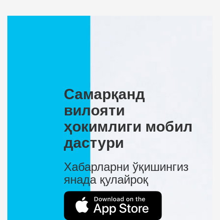
Самарқанд
вилояти
ҳокимлиги мобил
дастури
Хабарларни ўқишингиз
янада қулайроқ