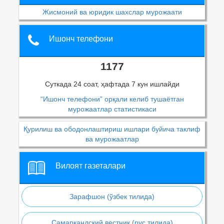
Жисмоний ва юридик шахслар мурожаати
Ишонч телефони
1177
Суткада 24 соат, ҳафтада 7 кун ишлайди
“Ишонч телефони” орқали келиб тушаётган
мурожаатлар статистикаси
Қурилиш ва ободонлаштириш ишлари буйича таклиф
ва мурожаатлар
Вилоят газеталари
Зарафшон (ўзбек тилида)
Самаркандский вестник (рус тилида)