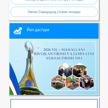
Овози Самарқанд (тожик тилида)
Йил дастури