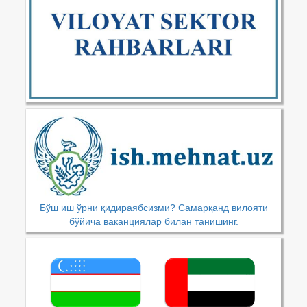
Бўш иш ўрни қидираябсизми? Самарқанд вилояти
бўйича ваканциялар билан танишинг.