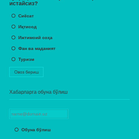
истайсиз?
Сиёсат
Иқтисод
Ижтимоий соҳа
Фан ва маданият
Туризм
Овоз бериш
Хабарларга обуна бўлиш
Обуна бўлиш