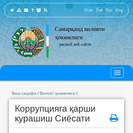
O‘zb
Ўзб
Рус
Eng
Самарқанд вилояти
ҳокимлиги
расмий веб-сайти
Бош саҳифа
/
Вилоят ҳокимлиги
/
Коррупцияга қарши
курашиш Сиёсати