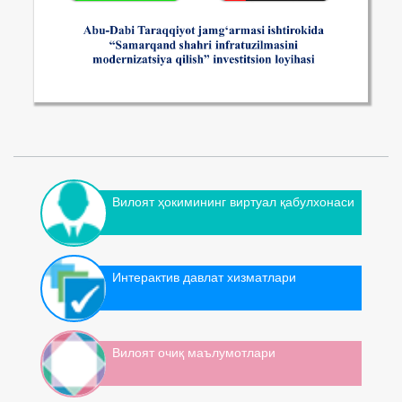
Вилоят ҳокимининг виртуал қабулхонаси
Интерактив давлат хизматлари
Вилоят очиқ маълумотлари