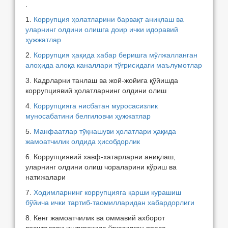
.
1.
Коррупция ҳолатларини барвақт аниқлаш ва
уларнинг олдини олишга доир ички идоравий
ҳужжатлар
2.
Коррупция ҳақида хабар беришга мўлжалланган
алоҳида алоқа каналлари тўғрисидаги маълумотлар
3. Кадрларни танлаш ва жой-жойига қўйишда
коррупциявий ҳолатларнинг олдини олиш
4.
Коррупцияга нисбатан муросасизлик
муносабатини белгиловчи ҳужжатлар
5.
Манфаатлар тўқнашуви ҳолатлари ҳақида
жамоатчилик олдида ҳисобдорлик
6. Коррупциявий хавф-хатарларни аниқлаш,
уларнинг олдини олиш чораларини кўриш ва
натижалари
7.
Ходимларнинг коррупцияга қарши курашиш
бўйича ички тартиб-таомилларидан хабардорлиги
8. Кенг жамоатчилик ва оммавий ахборот