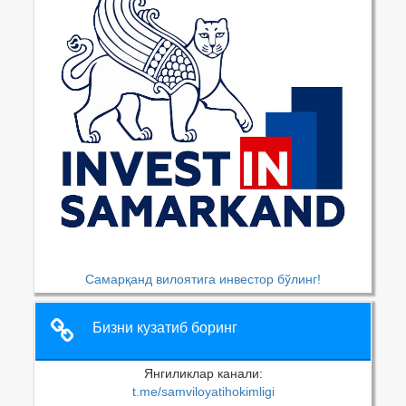
Самарқанд вилоятига инвестор бўлинг!
Бизни кузатиб боринг
Янгиликлар канали:
t.me/samviloyatihokimligi