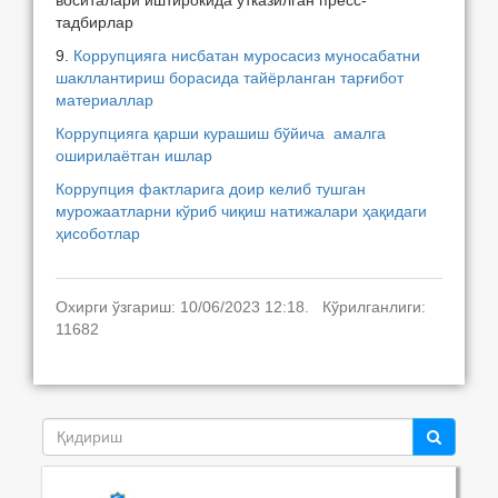
воситалари иштирокида ўтказилган пресс-
тадбирлар
9.
Коррупцияга нисбатан муросасиз муносабатни
шакллантириш борасида тайёрланган тарғибот
материаллар
Коррупцияга қарши курашиш бўйича амалга
оширилаётган ишлар
Коррупция фактларига доир келиб тушган
мурожаатларни кўриб чиқиш натижалари ҳақидаги
ҳисоботлар
Охирги ўзгариш: 10/06/2023 12:18. Кўрилганлиги:
11682