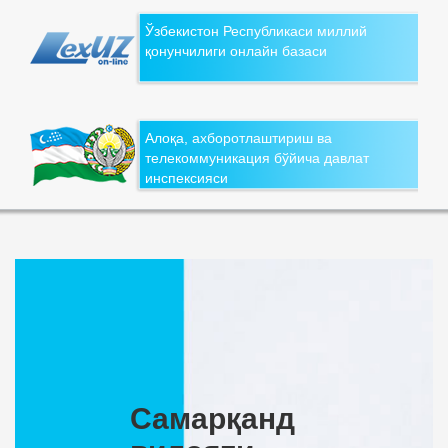
Ўзбекистон Республикаси миллий
қонунчилиги онлайн базаси
Алоқа, ахборотлаштириш ва
телекоммуникация бўйича давлат
инспексияси
Самарқанд