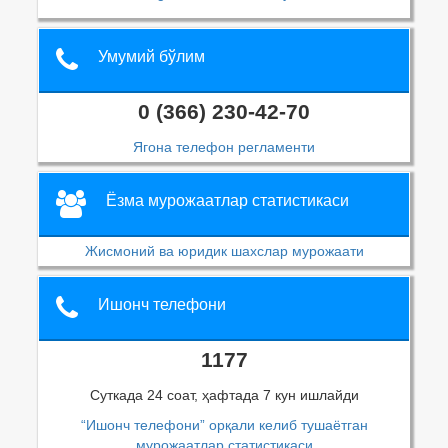
Умумий бўлим
0 (366) 230-42-70
Ягона телефон регламенти
Ёзма мурожаатлар статистикаси
Жисмоний ва юридик шахслар мурожаати
Ишонч телефони
1177
Суткада 24 соат, ҳафтада 7 кун ишлайди
“Ишонч телефони” орқали келиб тушаётган
мурожаатлар статистикаси