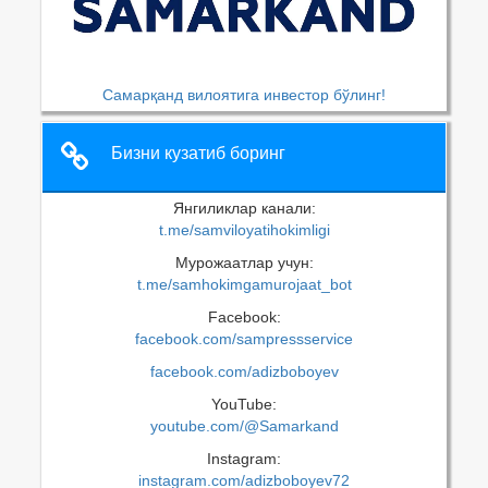
Самарқанд вилоятига инвестор бўлинг!
Бизни кузатиб боринг
Янгиликлар канали:
t.me/samviloyatihokimligi
Мурожаатлар учун:
t.me/samhokimgamurojaat_bot
Facebook:
facebook.com/sampressservice
facebook.com/adizboboyev
YouTube:
youtube.com/@Samarkand
Instagram:
instagram.com/adizboboyev72