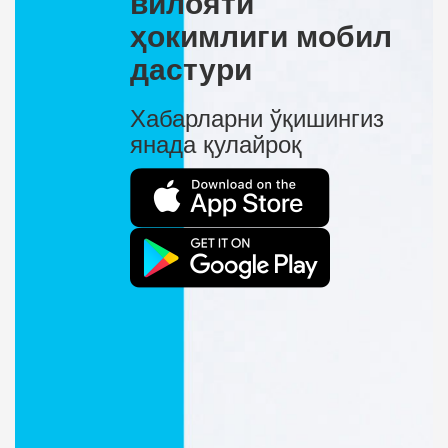
вилояти
ҳокимлиги мобил
дастури
Хабарларни ўқишингиз
янада қулайроқ