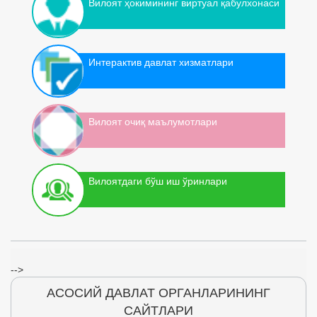
Вилоят ҳокимининг виртуал қабулхонаси
Интерактив давлат хизматлари
Вилоят очиқ маълумотлари
Вилоятдаги бўш иш ўринлари
-->
АСОСИЙ ДАВЛАТ ОРГАНЛАРИНИНГ
САЙТЛАРИ