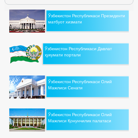
Ўзбекистон Республикаси Президенти
матбуот хизмати
Ўзбекистон Республикаси Давлат
ҳукумати портали
Ўзбекистон Республикаси Олий
Мажлиси Сенати
Ўзбекистон Республикаси Олий
Мажлиси Қонунчилик палатаси