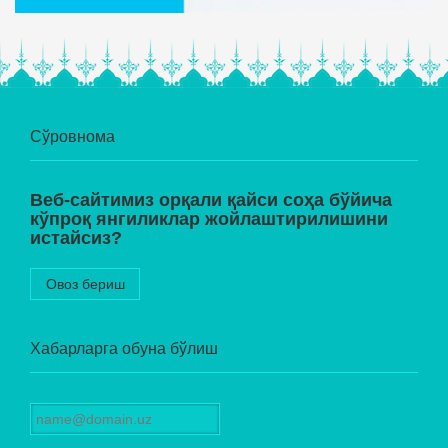
Сўровнома
Веб-сайтимиз орқали қайси соҳа бўйича
кўпроқ янгиликлар жойлаштирилишини
истайсиз?
Овоз бериш
Хабарларга обуна бўлиш