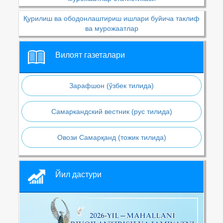
Қурилиш ва ободонлаштириш ишлари буйича таклиф
ва мурожаатлар
Вилоят газеталари
Зарафшон (ўзбек тилида)
Самаркандский вестник (рус тилида)
Овози Самарқанд (тожик тилида)
Йил дастури