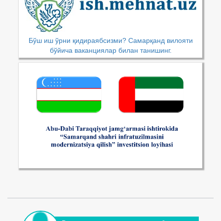
Бўш иш ўрни қидираябсизми? Самарқанд вилояти
бўйича ваканциялар билан танишинг.