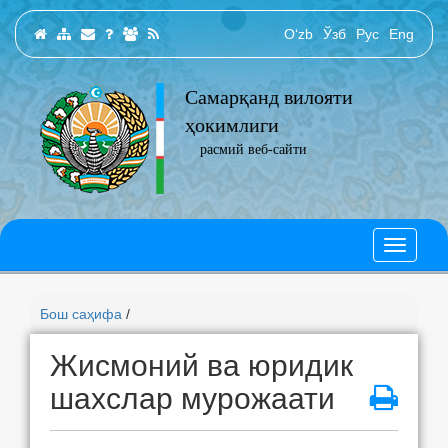
O‘zb
Ўзб
Рус
Eng
Самарқанд вилояти
ҳокимлиги
расмий веб-сайти
Бош саҳифа
/
Жисмоний ва юридик
шахслар мурожаати