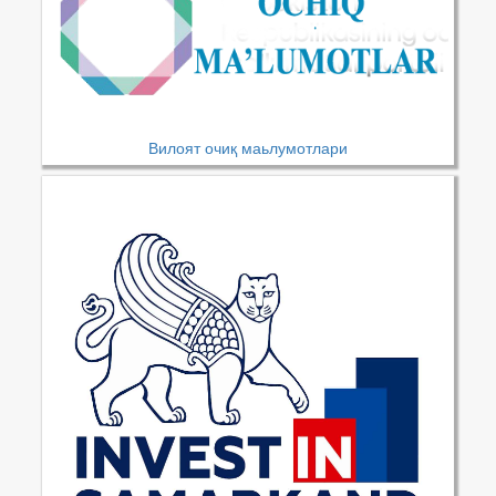
Вилоят очиқ маьлумотлари