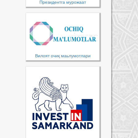
Президентга мурожаат
Вилоят очиқ маьлумотлари