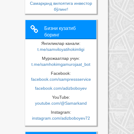
Самарқанд вилоятига инвестор
бўлинг!
Бизни кузатиб
боринг
Янгиликлар канали:
t.me/samviloyatihokimligi
Мурожаатлар учун:
t.me/samhokimgamurojaat_bot
Facebook:
facebook.com/sampressservice
facebook.com/adizboboyev
YouTube:
youtube.com/@Samarkand
Instagram:
instagram.com/adizboboyev72