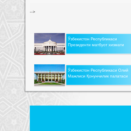
-->
Ўзбекистон Республикаси
Президенти матбуот хизмати
Ўзбекистон Республикаси Олий
Мажлиси Қонунчилик палатаси