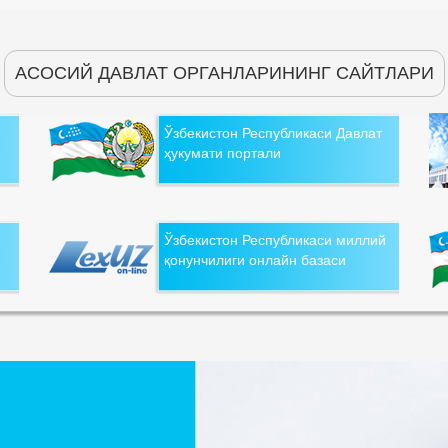
АСОСИЙ ДАВЛАТ ОРГАНЛАРИНИНГ САЙТЛАРИ
Ўзбекистон Республикаси Давлат
ҳукумати портали
Ўзбекистон Республикаси миллий
қонунчилиги онлайн базаси