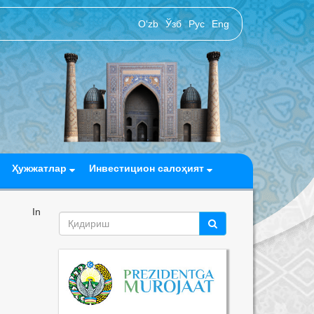
O‘zb
Ўзб
Рус
Eng
Ҳужжатлар
Инвестицион салоҳият
In