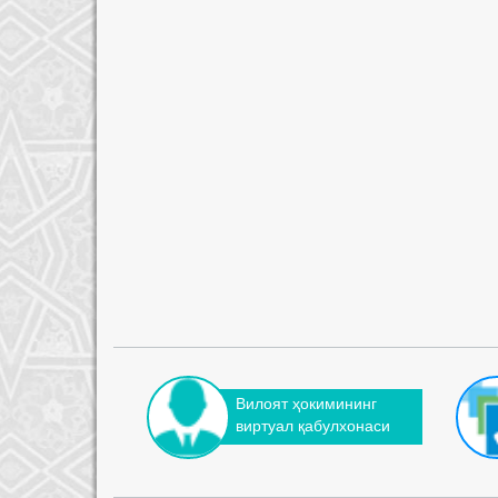
Вилоят ҳокимининг
виртуал қабулхонаси