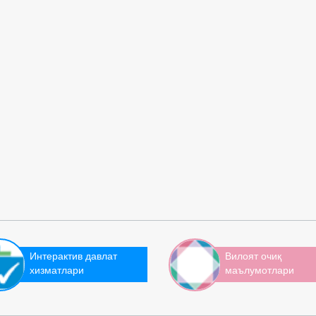
Интерактив давлат
Вилоят очиқ
хизматлари
маълумотлари