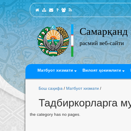
Самарқанд 
расмий веб-сайти
Матбуот хизмати
Вилоят ҳокимлиги
Бош саҳифа
/
Матбуот хизмати
/
Тадбиркорларга м
the category has no pages.