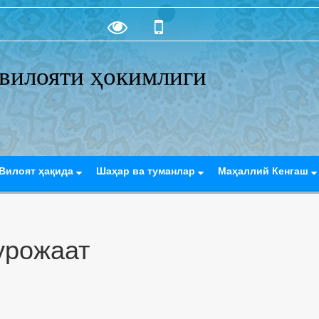
вилояти ҳокимлиги
Вилоят ҳақида
Шаҳар ва туманлар
Маҳаллий Кенгаш
урожаат