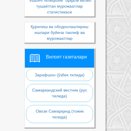
“Ишонч телефони” орқали келиб
тушаётган мурожаатлар
статистикаси
Қурилиш ва ободонлаштириш
ишлари буйича таклиф ва
мурожаатлар
Вилоят газеталари
Зарафшон (ўзбек тилида)
Самаркандский вестник (рус
тилида)
Овози Самарқанд (тожик
тилида)