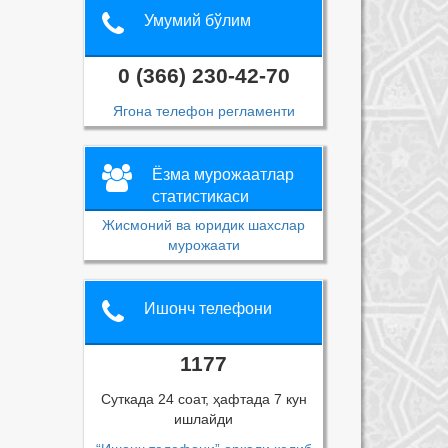
Умумий бўлим
0 (366) 230-42-70
Ягона телефон регламенти
Ёзма мурожаатлар
статистикаси
Жисмоний ва юридик шахслар
мурожаати
Ишонч телефони
1177
Суткада 24 соат, ҳафтада 7 кун
ишлайди