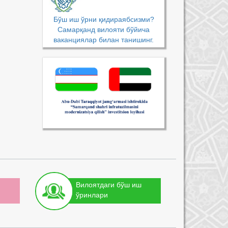
Бўш иш ўрни қидираябсизми?
Самарқанд вилояти бўйича
ваканциялар билан танишинг.
Вилоятдаги бўш иш
ўринлари