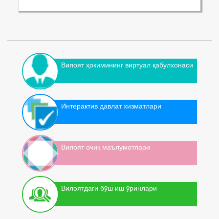
Вилоят ҳокимининг виртуал қабулхонаси
Интерактив давлат хизматлари
Вилоят очиқ маълумотлари
Вилоятдаги бўш иш ўринлари