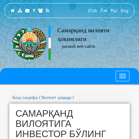
O‘zb
Ўзб
Рус
Eng
Самарқанд вилояти
ҳокимлиги
расмий веб-сайти
Бош саҳифа
/
Вилоят ҳақида
/
САМАРҚАНД
ВИЛОЯТИГА
ИНВЕСТОР БЎЛИНГ