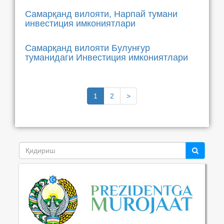
Самарқанд вилояти, Нарпай тумани
инвестиция имкониятлари
Самарқанд вилояти Булунғур
туманидаги Инвестиция имкониятлари
1
2
>