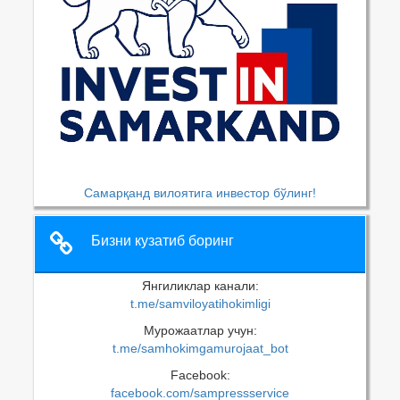
Самарқанд вилоятига инвестор бўлинг!
Бизни кузатиб боринг
Янгиликлар канали:
t.me/samviloyatihokimligi
Мурожаатлар учун:
t.me/samhokimgamurojaat_bot
Facebook:
facebook.com/sampressservice