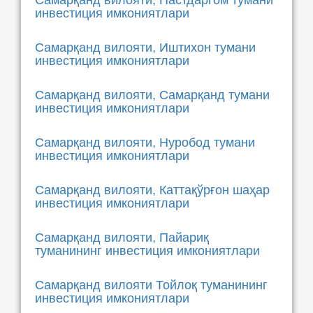
Самарқанд вилояти, Пастдаргом тумани
инвестиция имкониятлари
Самарқанд вилояти, Иштихон тумани
инвестиция имкониятлари
Самарқанд вилояти, Самарқанд тумани
инвестиция имкониятлари
Самарқанд вилояти, Нуробод тумани
инвестиция имкониятлари
Самарқанд вилояти, Каттақўрғон шаҳар
инвестиция имкониятлари
Самарқанд вилояти, Пайариқ
туманининг инвестиция имкониятлари
Самарқанд вилояти Тойлоқ туманининг
инвестиция имкониятлари