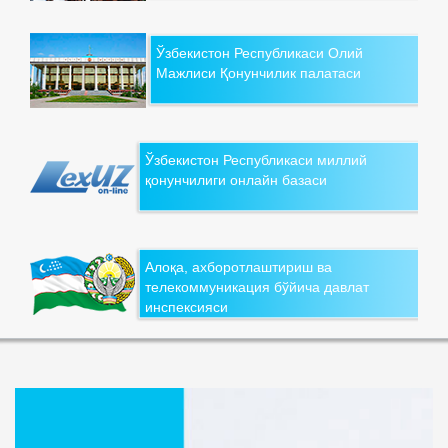
Ўзбекистон Республикаси Олий
Мажлиси Қонунчилик палатаси
Ўзбекистон Республикаси миллий
қонунчилиги онлайн базаси
Алоқа, ахборотлаштириш ва
телекоммуникация бўйича давлат
инспексияси