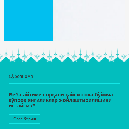
Сўровнома
Веб-сайтимиз орқали қайси соҳа бўйича
кўпроқ янгиликлар жойлаштирилишини
истайсиз?
Овоз бериш