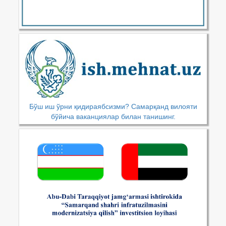
Бўш иш ўрни қидираябсизми? Самарқанд вилояти
бўйича ваканциялар билан танишинг.