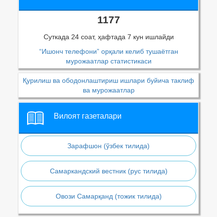
1177
Суткада 24 соат, ҳафтада 7 кун ишлайди
“Ишонч телефони” орқали келиб тушаётган
мурожаатлар статистикаси
Қурилиш ва ободонлаштириш ишлари буйича таклиф
ва мурожаатлар
Вилоят газеталари
Зарафшон (ўзбек тилида)
Самаркандский вестник (рус тилида)
Овози Самарқанд (тожик тилида)