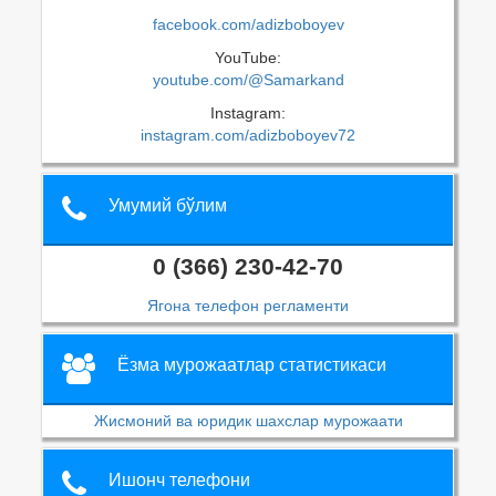
facebook.com/adizboboyev
YouTube:
youtube.com/@Samarkand
Instagram:
instagram.com/adizboboyev72
Умумий бўлим
0 (366) 230-42-70
Ягона телефон регламенти
Ёзма мурожаатлар статистикаси
Жисмоний ва юридик шахслар мурожаати
Ишонч телефони