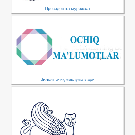
Президентга мурожаат
Вилоят очиқ маьлумотлари