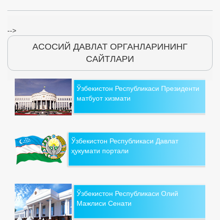
-->
АСОСИЙ ДАВЛАТ ОРГАНЛАРИНИНГ
САЙТЛАРИ
Ўзбекистон Республикаси Президенти
матбуот хизмати
Ўзбекистон Республикаси Давлат
ҳукумати портали
Ўзбекистон Республикаси Олий
Мажлиси Сенати