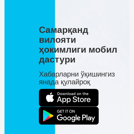
Самарқанд
вилояти
ҳокимлиги мобил
дастури
Хабарларни ўқишингиз
янада қулайроқ