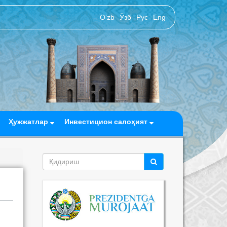
O‘zb
Ўзб
Рус
Eng
Ҳужжатлар
Инвестицион салоҳият