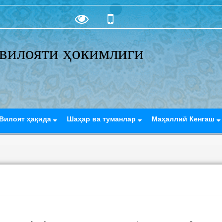
вилояти ҳокимлиги
Вилоят ҳақида
Шаҳар ва туманлар
Маҳаллий Кенгаш