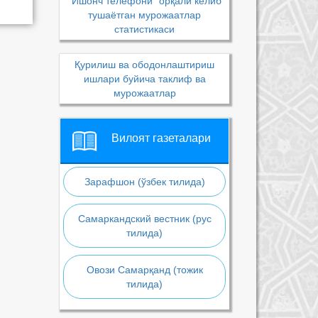
“Ишонч телефони” орқали келиб
тушаётган мурожаатлар
статистикаси
Қурилиш ва ободонлаштириш
ишлари буйича таклиф ва
мурожаатлар
Вилоят газеталари
Зарафшон (ўзбек тилида)
Самаркандский вестник (рус
тилида)
Овози Самарқанд (тожик
тилида)