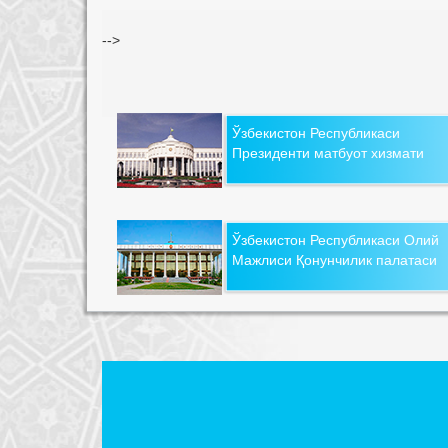
-->
Ўзбекистон Республикаси
Президенти матбуот хизмати
Ўзбекистон Республикаси Олий
Мажлиси Қонунчилик палатаси