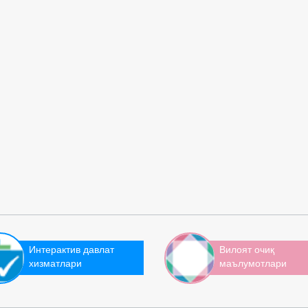
Интерактив давлат
Вилоят очиқ
хизматлари
маълумотлари