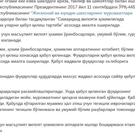
нг оғзаки ёки ёзма шаклдаги ариза, таклиф ва шикоятлар билан и
еспубликасининг Президентининг 2017 йил 11 сентябрдаги ЎРҚ-445
спубликасининг “
Жисмоний ва юридик шахсларнинг мурожаатлари
 қарори билан тасдиқланган “Самарқанд вилояти ҳокимлигида
а уларни қабул қилиш тартиби” асосида амалга оширилади.
учун масъулият вилоят ҳокими ўринбосарлари, умумий бўлим, гур
 юкланади.
ми, ҳоким ўринбосарлари, ҳокимлик аппаратининг котибият, бўлим 
ул қилиш хонасида қабул қилинади. Фуқароларни қабул қилиш вил
осида амалга оширилади. Қабул жадвали фуқаролар эътиборига
монидан фуқаролар ҳудудларда махсус жадвал асосида сайёр қабу
 варақалари расмийлаштирилади. Унда қабул қилинган фуқаронинг
қиладиган жойи, мурожаатнинг қисқача мазмуни ёзиб қўйилади. Қа
ди. Қабулда кўтарилган муаммо ҳал этиш учун тегишли ижрочиларг
атининг тегишли бўлинмаси ва умумий бўлим раҳбарлари томонид
чун масъулият вилоят ҳокимлиги аппарати ишлар бошқармаси етак
и.