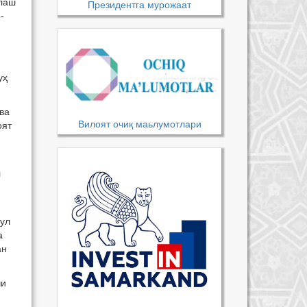
шлаш
Президентга мурожаат
-
уҳ
ва
Вилоят очиқ маьлумотлари
оят
л
бул
а
ан
чи