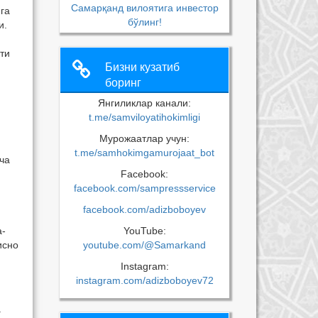
Самарқанд вилоятига инвестор
га
бўлинг!
и.
ти
Бизни кузатиб
боринг
Янгиликлар канали:
t.me/samviloyatihokimligi
Мурожаатлар учун:
t.me/samhokimgamurojaat_bot
ча
Facebook:
facebook.com/sampressservice
facebook.com/adizboboyev
а-
YouTube:
исно
youtube.com/@Samarkand
Instagram:
instagram.com/adizboboyev72
а