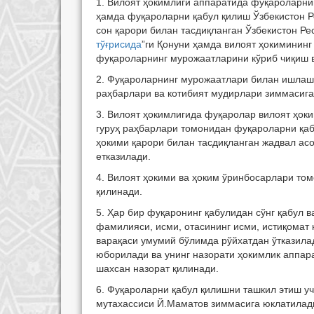
1. Вилоят ҳокимлиги аппаратида фуқароларни
ҳамда фуқароларни қабул қилиш Ўзбекистон Р
сон қарори билан тасдиқланган Ўзбекистон Ре
тўғрисида
”ги Қонуни ҳамда вилоят ҳокимининг
фуқароларнинг мурожаатларини кўриб чиқиш в
2. Фуқароларнинг мурожаатлари билан ишлаш 
раҳбарлари ва котибият мудирлари зиммасига
3. Вилоят ҳокимлигида фуқаролар вилоят ҳоки
гуруҳ раҳбарлари томонидан фуқароларни қаб
ҳокими қарори билан тасдиқланган жадвал ас
етказилади.
4. Вилоят ҳокими ва ҳоким ўринбосарлари то
қилинади.
5. Ҳар бир фуқаронинг қабулидан сўнг қабул
фамилияси, исми, отасининг исми, истиқомат 
варақаси умумий бўлимда рўйхатдан ўтказила
юборилади ва унинг назорати ҳокимлик аппар
шахсан назорат қилинади.
6. Фуқароларни қабул қилишни ташкил этиш у
мутахассиси Й.Маматов зиммасига юклатилад