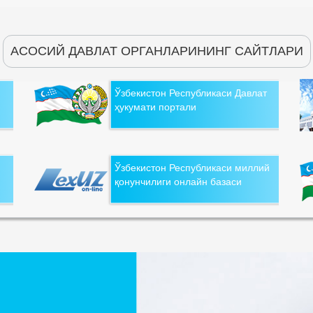
АСОСИЙ ДАВЛАТ ОРГАНЛАРИНИНГ САЙТЛАРИ
Ўзбекистон Республикаси Давлат
ҳукумати портали
Ўзбекистон Республикаси миллий
қонунчилиги онлайн базаси