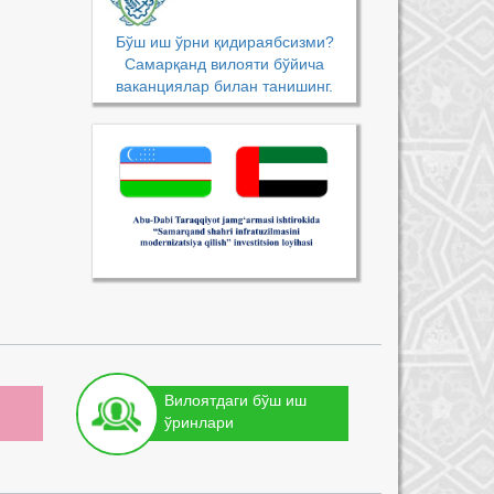
Бўш иш ўрни қидираябсизми?
Самарқанд вилояти бўйича
ваканциялар билан танишинг.
Вилоятдаги бўш иш
ўринлари