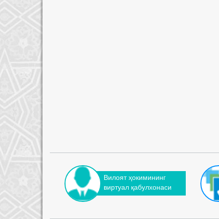
Вилоят ҳокимининг
виртуал қабулхонаси