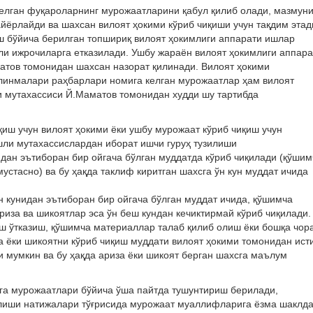
келган фуқароларнинг мурожаатларини қабул қилиб олади, мазмуни
йёрлайди ва шахсан вилоят ҳокими кўриб чиқиши учун тақдим этад
 бўйича берилган топшириқ вилоят ҳокимлиги аппарати ишлар
ли ижрочиларга етказилади. Ушбу жараён вилоят ҳокимлиги аппара
атов томонидан шахсан назорат қилинади. Вилоят ҳокими
линмалари раҳбарлари номига келган мурожаатлар ҳам вилоят
 мутахассиси Й.Маматов томонидан худди шу тартибда
иш учун вилоят ҳокими ёки ушбу мурожаат кўриб чиқиш учун
ли мутахассислардан иборат ишчи гуруҳ тузилиши
дан эътиборан бир ойгача бўлган муддатда кўриб чиқилади (қўшим
устасно) ва бу ҳақда таклиф киритган шахсга ўн кун муддат ичида
н кунидан эътиборан бир ойгача бўлган муддат ичида, қўшимча
иза ва шикоятлар эса ўн беш кундан кечиктирмай кўриб чиқилади.
иш ўтказиш, қўшимча материаллар талаб қилиб олиш ёки бошқа чор
а ёки шикоятни кўриб чиқиш муддати вилоят ҳокими томонидан ист
и мумкин ва бу ҳақда ариза ёки шикоят берган шахсга маълум
рга мурожаатлари бўйича ўша пайтда тушунтириш берилади,
илиши натижалари тўғрисида мурожаат муаллифларига ёзма шаклд