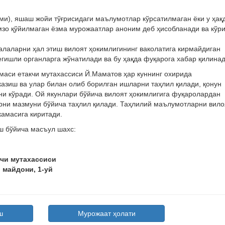
ми), яшаш жойи тўғрисидаги маълумотлар кўрсатилмаган ёки у ҳақ
имзо қўйилмаган ёзма мурожаатлар аноним деб ҳисобланади ва кўр
лаларни ҳал этиш вилоят ҳокимлигининг ваколатига кирмайдиган
тегишли органларга жўнатилади ва бу ҳақда фуқарога хабар қилинад
маси етакчи мутахассиси Й.Маматов ҳар куннинг охирида
азиш ва улар билан олиб борилган ишларни таҳлил қилади, қонун
ни кўради. Ой якунлари бўйича вилоят ҳокимлигига фуқаролардан
рни мазмуни бўйича таҳлил қилади. Таҳлилий маълумотларни вило
камасига киритади.
ш бўйича масъул шахс:
чи мутахассиси
 майдони, 1-уй
ш
Мурожаат ҳолати