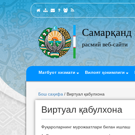
Самарқанд 
расмий веб-сайти
Матбуот хизмати
Вилоят ҳокимлиги
Бош саҳифа
/ Виртуал қабулхона
Виртуал қабулхона
Фуқароларнинг мурожаатлари билан ишлаш