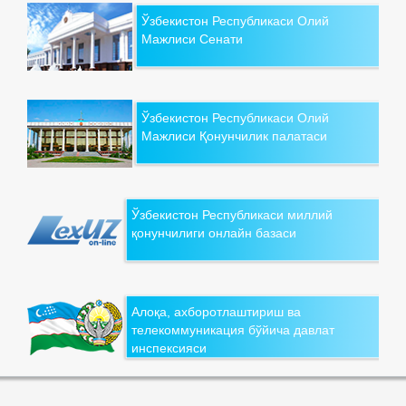
Ўзбекистон Республикаси Олий
Мажлиси Сенати
Ўзбекистон Республикаси Олий
Мажлиси Қонунчилик палатаси
Ўзбекистон Республикаси миллий
қонунчилиги онлайн базаси
Алоқа, ахборотлаштириш ва
телекоммуникация бўйича давлат
инспексияси