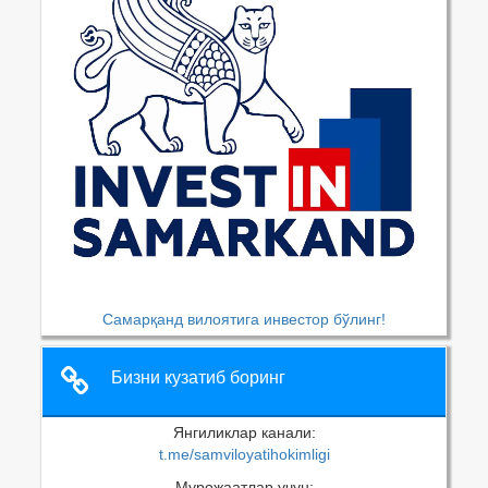
Самарқанд вилоятига инвестор бўлинг!
Бизни кузатиб боринг
Янгиликлар канали:
t.me/samviloyatihokimligi
Мурожаатлар учун: