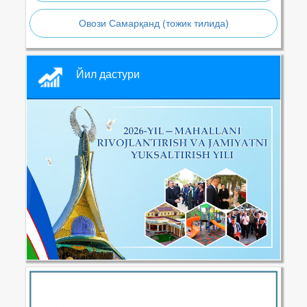
Овози Самарқанд (тожик тилида)
Йил дастури