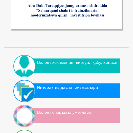
Вилоят ҳокимининг виртуал қабулхонаси
Интерактив давлат хизматлари
Вилоят очиқ маълумотлари