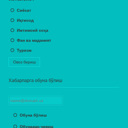
Сиёсат
Иқтисод
Ижтимоий соҳа
Фан ва маданият
Туризм
Овоз бериш
Хабарларга обуна бўлиш
Обуна бўлиш
Обунадан чиқиш