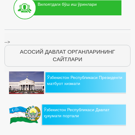
Вилоятдаги бўш иш ўринлари
-->
АСОСИЙ ДАВЛАТ ОРГАНЛАРИНИНГ
САЙТЛАРИ
Ўзбекистон Республикаси Президенти
матбуот хизмати
Ўзбекистон Республикаси Давлат
ҳукумати портали