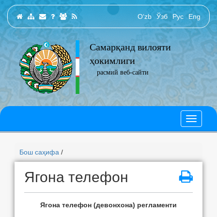
O‘zb
Ўзб
Рус
Eng
Самарқанд вилояти
ҳокимлиги
расмий веб-сайти
Бош саҳифа
/
Ягона телефон
Яг
o
н
a
телеф
o
н (дев
o
н
xo
н
a
) регл
a
менти