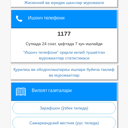
Жисмоний ва юридик шахслар мурожаати
Ишонч телефони
1177
Суткада 24 соат, ҳафтада 7 кун ишлайди
“Ишонч телефони” орқали келиб тушаётган
мурожаатлар статистикаси
Қурилиш ва ободонлаштириш ишлари буйича таклиф
ва мурожаатлар
Вилоят газеталари
Зарафшон (ўзбек тилида)
Самаркандский вестник (рус тилида)