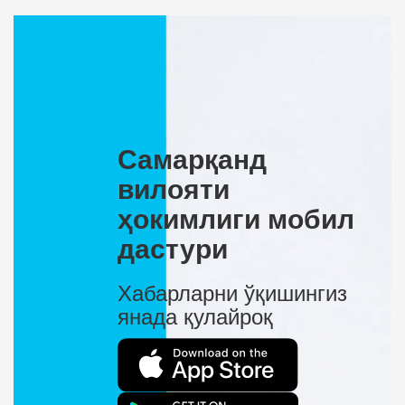
Самарқанд
вилояти
ҳокимлиги мобил
дастури
Хабарларни ўқишингиз
янада қулайроқ