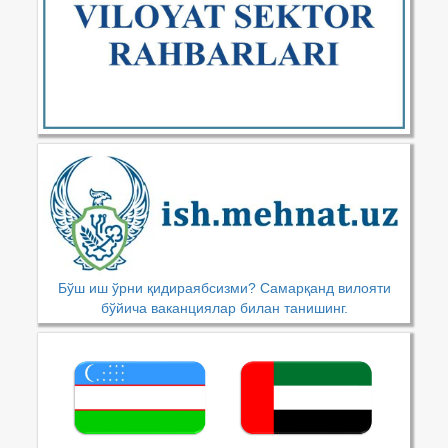
Бўш иш ўрни қидираябсизми? Самарқанд вилояти
бўйича ваканциялар билан танишинг.