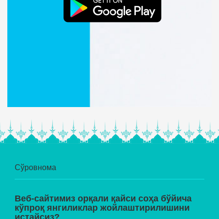
Сўровнома
Веб-сайтимиз орқали қайси соҳа бўйича
кўпроқ янгиликлар жойлаштирилишини
истайсиз?