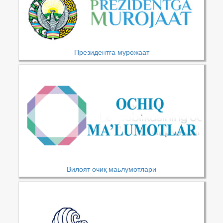
Президентга мурожаат
Вилоят очиқ маьлумотлари