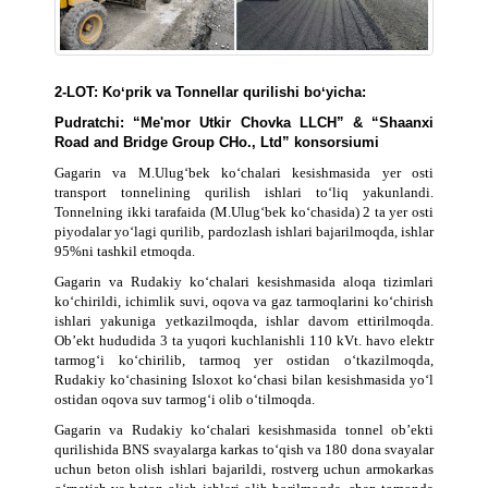
2-LOT: Koʻprik va Tonnellar qurilishi boʻyicha:
Pudratchi: “Me'mor Utkir Chovka LLCH” & “Shaanxi
Road and Bridge Group CHo., Ltd” konsorsiumi
Gagarin va M.Ulug‘bek ko‘chalari kesishmasida yer osti
transport tonnelining qurilish ishlari to‘liq yakunlandi.
Tonnelning ikki tarafaida (M.Ulug‘bek ko‘chasida) 2 ta yer osti
piyodalar yo‘lagi qurilib, pardozlash ishlari bajarilmoqda, ishlar
95%ni tashkil etmoqda.
Gagarin va Rudakiy ko‘chalari kesishmasida aloqa tizimlari
ko‘chirildi, ichimlik suvi, oqova va gaz tarmoqlarini ko‘chirish
ishlari yakuniga yetkazilmoqda, ishlar davom ettirilmoqda.
Ob’ekt hududida 3 ta yuqori kuchlanishli 110 kVt. havo elektr
tarmog‘i ko‘chirilib, tarmoq yer ostidan o‘tkazilmoqda,
Rudakiy ko‘chasining Isloxot ko‘chasi bilan kesishmasida yo‘l
ostidan oqova suv tarmog‘i olib o‘tilmoqda.
Gagarin va Rudakiy ko‘chalari kesishmasida tonnel ob’ekti
qurilishida BNS svayalarga karkas to‘qish va 180 dona svayalar
uchun beton olish ishlari bajarildi, rostverg uchun armokarkas