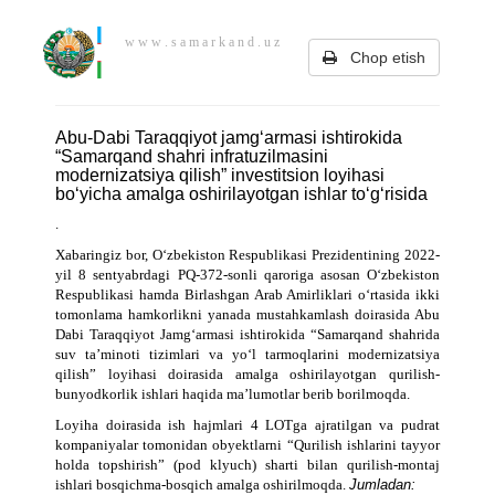
w w w . s a m a r k a n d . u z
Chop etish
Abu-Dabi Taraqqiyot jamgʻarmasi ishtirokida
“Samarqand shahri infratuzilmasini
modernizatsiya qilish” investitsion loyihasi
boʻyicha amalga oshirilayotgan ishlar toʻgʻrisida
.
Xabaringiz bor, Oʻzbekiston Respublikasi Prezidentining 2022-
yil 8 sentyabrdagi PQ-372-sonli qaroriga asosan Oʻzbekiston
Respublikasi hamda Birlashgan Arab Amirliklari oʻrtasida ikki
tomonlama hamkorlikni yanada mustahkamlash doirasida Abu
Dabi Taraqqiyot Jamgʻarmasi ishtirokida “Samarqand shahrida
suv taʼminoti tizimlari va yoʻl tarmoqlarini modernizatsiya
qilish” loyihasi doirasida amalga oshirilayotgan qurilish-
bunyodkorlik ishlari haqida maʼlumotlar berib borilmoqda.
Loyiha doirasida ish hajmlari 4 LOTga ajratilgan va pudrat
kompaniyalar tomonidan obyektlarni “Qurilish ishlarini tayyor
holda topshirish” (pod klyuch) sharti bilan qurilish-montaj
ishlari bosqichma-bosqich amalga oshirilmoqda.
Jumladan: