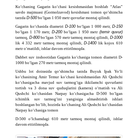
Ko‘chaning Gagarin ko‘chasi kesishmasidan boshlab “Atlas”
savdo majmuasi (Gormolzavod) kesishmasi tomon qo‘shimcha
tarzda
D-500
bo‘lgan 1 050 metr quvurlar montaj qilindi.
Gagarin ko‘chasida diametri
D-100
bo‘lgan 1 000 metr,
D-150
bo‘lgan 1 170 metr,
D-200
bo‘lgan 1 950 metr
(temir quvur)
tarmoq,
D-800
bo‘lgan 570 metr tarmoq montaj qilindi,
D-1000
lik 4 332 metr tarmoq montaj qilindi,
D-1400
lik kojox 610
metr o‘rnatildi, ishlar davom ettirilmoqda.
Dahbet suv inshootidan Gagarin ko‘chasiga tomon diametri D-
1000 bo‘lgan 270 metr tarmoq montaj qilindi.
Ushbu lot doirasida qo‘shimcha tarzda Buyuk Ipak Yo‘li
ko‘chasining Amir Temur ko‘chasi kesishmasidan Ali Qushchi
ko‘chasigacha mavjud suv tarmog‘iga ikkilamchi quvurlarni
tortish va 3 dona suv quduqlarini (kamera) o‘rnatish va Ali
Qushchi ko‘chasidan Narpay ko‘chasigacha D-500 bo‘lgan
ichimlik suv tarmog‘ini yangisiga almashtirish ishlari
boshlangan bo‘lib, hozirda ko‘chaning Ali Qushchi ko‘chasidan
Narpay ko‘chasiga tomon
D-500 o‘lchamdagi 610 metr tarmoq montaj qilindi, ishlar
davom ettirilmoqda.