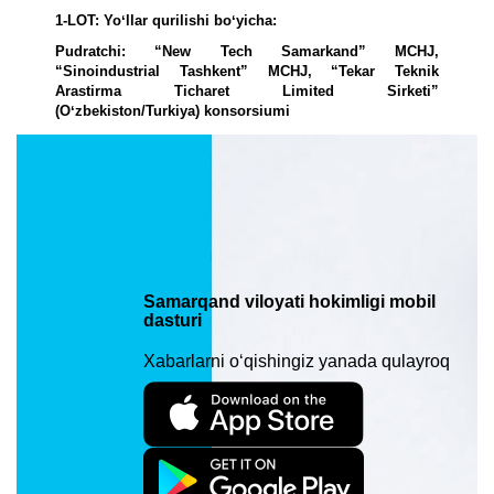
1-LOT: Yoʻllar qurilishi boʻyicha:
Pudratchi: “New Tech Samarkand” MCHJ,
“Sinoindustrial Tashkent” MCHJ, “Tekar Teknik
Arastirma Ticharet Limited Sirketi”
(Oʻzbekiston/Turkiya) konsorsiumi
A.Temur ko‘chasining 2,3 km. qismi (Bo‘stonsaroy ko‘chasi
kesishmasidan Gagarin ko‘chasi kesishmasigacha) qurilish-
montaj ishlari to‘liq yakunlandi.
Shuningdek, ushbu shartnoma doirasida A.Temur ko‘chasining
Gagarin ko‘chasi kesishmasidan S.Buxoriy ko‘chasi
kesishmasigacha 2,1 km. masofada qo‘shimcha ravishda
qurilish-montaj ishlari to‘liq yakunlandi.
Samarqand viloyati hokimligi mobil
Hozirda ushbu ko‘chada ko‘kalamzorlashtirish ishlariga
dasturi
tayyorlarlik ko‘rilmoqda. Gagarin ko‘chasining Firdavsiy
ko‘chasidan Bog‘dod ko‘chasigacha 3,3 km. masofada qurilish-
Xabarlarni o‘qishingiz yanada qulayroq
montaj ishlari to‘liq yakunlangan bo‘lib, Hozirda ushbu
ko‘chada ko‘kalamzorlashtirish ishlariga tayyorlarlimk
ko‘rilmoqda.
Gagarin ko‘chasining A.Temur ko‘chasi kesishmasidan
Firdavsiy ko‘chasigacha bo‘lgan qismida 400 metr masofada 3
qatlam asfalt yotqizilib, devordan devorgacha (avtomobillar
to‘xtab turish joylari, irrigatsiya, tungi yoritish chiroqlari)