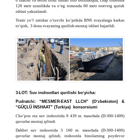
o‘rnatish va beton olish ishlari olib borilmoqda, chap tomonda
120 metr uzunlikda va o‘ng tomonda 60 metr rostverg qurish
ishlari yakunlandi.
Temir yo‘l ustidan o‘tuvchi ko‘prikda BNS svayalarga karkas
to‘qish, 3 dona svayaning qurilish-montaj ishlari bajarildi.
3-LOT: Suv inshootlari qurilishi boʻyicha:
Pudratchi: “MESMER-EAST LLCH” (Oʻzbekiston) &
“GÜÇLÜ İNSHAAT” (Turkiya) konsorsiumi
Cho‘pon ota suv inshootida 9 439 m. masofada (D-300-1400)
quvurlar montaj qilindi.
Dahbet suv inshootida 3 160 m. masofada (D-300-1400)
quvurlar montaj qilindi, inshootda binolarning poydevor