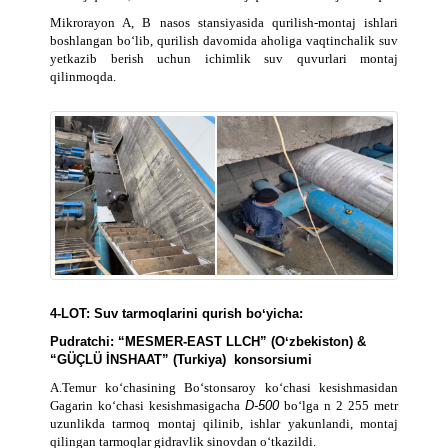
Mikrorayon A, B nasos stansiyasida qurilish-montaj ishlari
boshlangan bo‘lib, qurilish davomida aholiga vaqtinchalik suv
yetkazib berish uchun ichimlik suv quvurlari montaj
qilinmoqda.
4-LOT: Suv tarmoqlarini qurish boʻyicha:
Pudratchi: “MESMER-EAST LLCH” (Oʻzbekiston) &
“GÜÇLÜ İNSHAAT” (Turkiya) konsorsiumi
A.Temur ko‘chasining Bo‘stonsaroy ko‘chasi kesishmasidan
Gagarin ko‘chasi kesishmasigacha
D-500
bo‘lga n 2 255 metr
uzunlikda tarmoq montaj qilinib, ishlar yakunlandi, montaj
qilingan tarmoqlar gidravlik sinovdan o‘tkazildi.