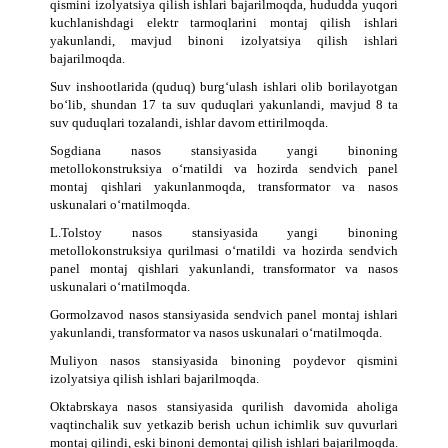
qismini izolyatsiya qilish ishlari bajarilmoqda, hududda yuqori
kuchlanishdagi elektr tarmoqlarini montaj qilish ishlari
yakunlandi, mavjud binoni izolyatsiya qilish ishlari
bajarilmoqda.
Suv inshootlarida (quduq) burg‘ulash ishlari olib borilayotgan
bo‘lib, shundan 17 ta suv quduqlari yakunlandi, mavjud 8 ta
suv quduqlari tozalandi, ishlar davom ettirilmoqda.
Sogdiana nasos stansiyasida yangi binoning
metollokonstruksiya o‘rnatildi va hozirda sendvich panel
montaj qishlari yakunlanmoqda, transformator va nasos
uskunalari o‘rnatilmoqda.
L.Tolstoy nasos stansiyasida yangi binoning
metollokonstruksiya qurilmasi o‘rnatildi va hozirda sendvich
panel montaj qishlari yakunlandi, transformator va nasos
uskunalari o‘rnatilmoqda.
Gormolzavod nasos stansiyasida sendvich panel montaj ishlari
yakunlandi, transformator va nasos uskunalari o‘rnatilmoqda.
Muliyon nasos stansiyasida binoning poydevor qismini
izolyatsiya qilish ishlari bajarilmoqda.
Oktabrskaya nasos stansiyasida qurilish davomida aholiga
vaqtinchalik suv yetkazib berish uchun ichimlik suv quvurlari
montaj qilindi, eski binoni demontaj qilish ishlari bajarilmoqda.