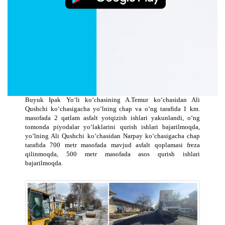
qurilish-montaj ishlari to‘liq yakunlandi, hozirda yondosh
ko‘chalarga asfalt yotqizish, piyodalar yo‘lagi, veloyo‘lak,
ko‘kalamzorlashtirish ishlari davom ettirilmoqda.
Lolazor ko‘chasida asos qurish ishlari yakunlanib, 1,4 km.
masofada 2 qatlam asfalt yotqizildi, yo‘lning 220 metr qismida
asos qurish ishlari yakunlanmoqda, irrigatsiya tizimlari montaj
qilingan, 1 km. qismida piyodalar yo‘lagiga bruschatka terish
ishlari bajarilmoqda.
Ushbu lot doirasida iqtisod qilingan mablag‘lar hisobidan
Buyuk Ipak Yo‘li ko‘chasining A.Temur ko‘chasidan Ali
Qushchi ko‘chasigacha yo‘lning chap va o‘ng tarafida 1 km.
masofada 2 qatlam asfalt yotqizish ishlari yakunlandi, o‘ng
tomonda piyodalar yo‘laklarini qurish ishlari bajarilmoqda,
yo‘lning Ali Qushchi ko‘chasidan Narpay ko‘chasigacha chap
tarafida 700 metr masofada mavjud asfalt qoplamasi freza
qilinmoqda, 500 metr masofada asos qurish ishlari
bajarilmoqda.