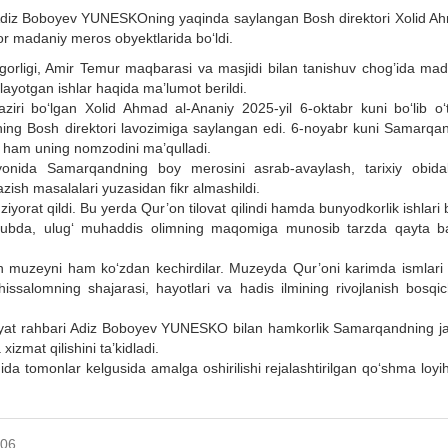
i Adiz Boboyev YUNESKOning yaqinda saylangan Bosh direktori Xolid A
or madaniy meros obyektlarida bo‘ldi.
orligi, Amir Temur maqbarasi va masjidi bilan tanishuv chog’ida mad
ayotgan ishlar haqida ma’lumot berildi.
ziri bo‘lgan Xolid Ahmad al-Ananiy 2025-yil 6-oktabr kuni bo‘lib o‘
tning Bosh direktori lavozimiga saylangan edi. 6-noyabr kuni Samarqa
 ham uning nomzodini ma’qulladi.
ayonida Samarqandning boy merosini asrab-avaylash, tarixiy obidal
azish masalalari yuzasidan fikr almashildi.
rat qildi. Bu yerda Qur’on tilovat qilindi hamda bunyodkorlik ishlari 
slubda, ulug‘ muhaddis olimning maqomiga munosib tarzda qayta b
 muzeyni ham ko‘zdan kechirdilar. Muzeyda Qur’oni karimda ismlari t
salomning shajarasi, hayotlari va hadis ilmining rivojlanish bosqich
iloyat rahbari Adiz Boboyev YUNESKO bilan hamkorlik Samarqandning j
zmat qilishini ta’kidladi.
da tomonlar kelgusida amalga oshirilishi rejalashtirilgan qo‘shma loyi
306