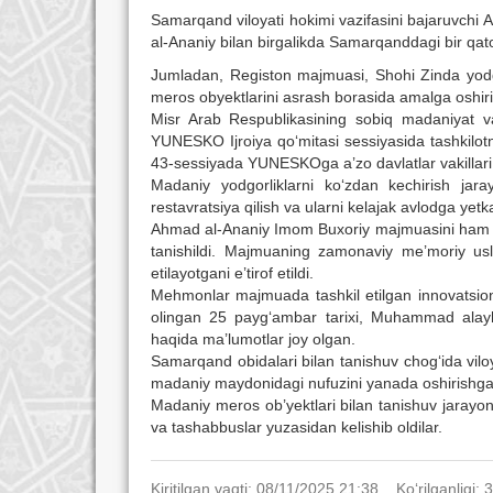
Samarqand viloyati hokimi vazifasini bajaruvch
al-Ananiy bilan birgalikda Samarqanddagi bir qat
Jumladan, Registon majmuasi, Shohi Zinda yodg
meros obyektlarini asrash borasida amalga oshiril
Misr Arab Respublikasining sobiq madaniyat va
YUNESKO Ijroiya qo‘mitasi sessiyasida tashkilo
43-sessiyada YUNESKOga a’zo davlatlar vakillari
Madaniy yodgorliklarni ko‘zdan kechirish jar
restavratsiya qilish va ularni kelajak avlodga yetk
Ahmad al-Ananiy Imom Buxoriy majmuasini ham ziyo
tanishildi. Majmuaning zamonaviy me’moriy u
etilayotgani e’tirof etildi.
Mehmonlar majmuada tashkil etilgan innovatsion
olingan 25 payg‘ambar tarixi, Muhammad alayhis
haqida ma’lumotlar joy olgan.
Samarqand obidalari bilan tanishuv chog‘ida v
madaniy maydonidagi nufuzini yanada oshirishga xi
Madaniy meros ob’yektlari bilan tanishuv jarayoni
va tashabbuslar yuzasidan kelishib oldilar.
Kiritilgan vaqti: 08/11/2025 21:38. Ko‘rilganligi: 