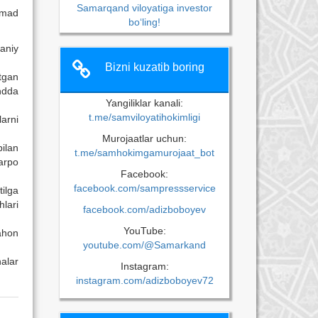
Samarqand viloyatiga investor
hmad
bo‘ling!
aniy
Bizni kuzatib boring
tgan
ndda
Yangiliklar kanali:
t.me/samviloyatihokimligi
arni
Murojaatlar uchun:
bilan
t.me/samhokimgamurojaat_bot
arpo
Facebook:
facebook.com/sampressservice
ilga
lari
facebook.com/adizboboyev
YouTube:
ahon
youtube.com/@Samarkand
halar
Instagram:
instagram.com/adizboboyev72