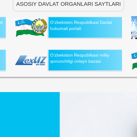
ASOSIY DAVLAT ORGANLARI SAYTLARI
ti
O‘zbekiston Respublikasi Davlat
hukumati portali
O‘zbekiston Respublikasi milliy
qonunchiligi onlayn bazasi