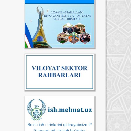
Bo‘sh ish o‘rinlarini qidirayabsizmi?
Samarqand viloyati bo‘yicha