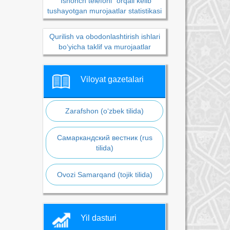
“Ishonch telefoni” orqali kelib
tushayotgan murojaatlar statistikasi
Qurilish va obodonlashtirish ishlari
bo‘yicha taklif va murojaatlar
Viloyat gazetalari
Zarafshon (o‘zbek tilida)
Самаркандский вестник (rus
tilida)
Ovozi Samarqand (tojik tilida)
Yil dasturi