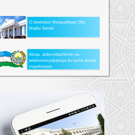
O‘zbekiston Respublikasi Oliy
Majlisi Senati
Aloqa, axborotlashtirish va
telekommunikatsiya bo‘yicha davlat
inspeksiyasi