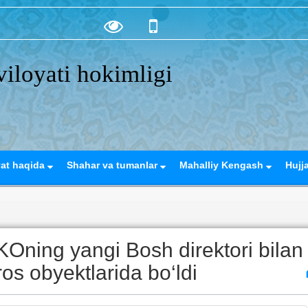
iloyati hokimligi
yat haqida
Shahar va tumanlar
Mahalliy Kengash
Hujj
Oning yangi Bosh direktori bilan
os obyektlarida bo‘ldi