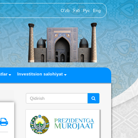
O‘zb
Ўзб
Рус
Eng
atlar
Investitsion salohiyat