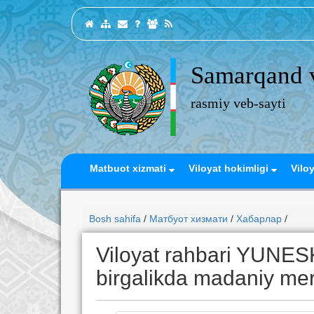
Samarqand v
rasmiy veb-sayti
Matbuot xizmati
Viloyat hokimligi
Vilo
Bosh sahifa
/
Матбуот хизмати
/
Хабарлар
/
Viloyat rahbari YUNESK
birgalikda madaniy mer