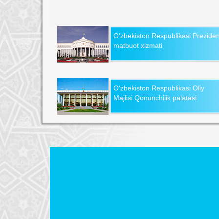
O‘zbekiston Respublikasi Preziden
matbuot xizmati
O‘zbekiston Respublikasi Oliy
Majlisi Qonunchilik palatasi