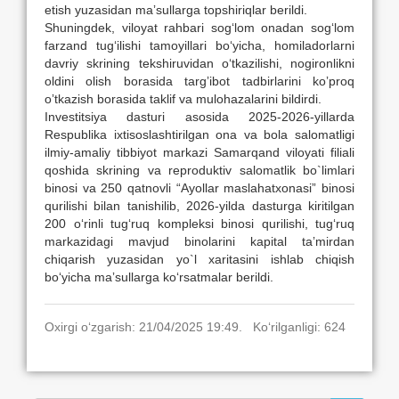
etish yuzasidan maʼsullarga topshiriqlar berildi.
Shuningdek, viloyat rahbari sog‘lom onadan sog‘lom
farzand tug‘ilishi tamoyillari bo‘yicha, homiladorlarni
davriy skrining tekshiruvidan o‘tkazilishi, nogironlikni
oldini olish borasida targʼibot tadbirlarini koʼproq
oʼtkazish borasida taklif va mulohazalarini bildirdi.
Investitsiya dasturi asosida 2025-2026-yillarda
Respublika ixtisoslashtirilgan ona va bola salomatligi
ilmiy-amaliy tibbiyot markazi Samarqand viloyati filiali
qoshida skrining va reproduktiv salomatlik bo`limlari
binosi va 250 qatnovli “Аyollar maslahatxonasi” binosi
qurilishi bilan tanishilib, 2026-yilda dasturga kiritilgan
200 o‘rinli tug‘ruq kompleksi binosi qurilishi, tug‘ruq
markazidagi mavjud binolarini kapital taʼmirdan
chiqarish yuzasidan yo`l xaritasini ishlab chiqish
bo‘yicha maʼsullarga ko‘rsatmalar berildi.
Oxirgi o‘zgarish: 21/04/2025 19:49. Ko‘rilganligi: 624