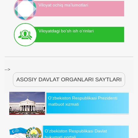
Viloyat ochiq ma'lumotlari
Viloyatdagi bo‘sh ish o‘rinlari
-->
ASOSIY DAVLAT ORGANLARI SAYTLARI
O‘zbekiston Respublikasi Prezidenti
matbuot xizmati
O‘zbekiston Respublikasi Davlat
hukumati portali