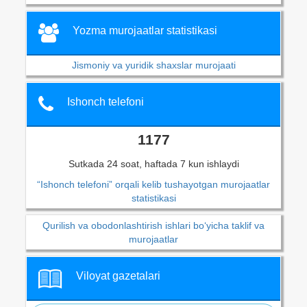
Yozma murojaatlar statistikasi
Jismoniy va yuridik shaxslar murojaati
Ishonch telefoni
1177
Sutkada 24 soat, haftada 7 kun ishlaydi
“Ishonch telefoni” orqali kelib tushayotgan murojaatlar
statistikasi
Qurilish va obodonlashtirish ishlari bo‘yicha taklif va
murojaatlar
Viloyat gazetalari