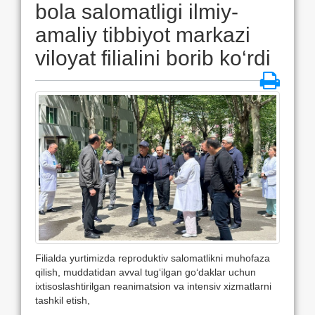
bola salomatligi ilmiy-
amaliy tibbiyot markazi
viloyat filialini borib ko‘rdi
Filialda yurtimizda reproduktiv salomatlikni muhofaza
qilish, muddatidan avval tug‘ilgan go‘daklar uchun
ixtisoslashtirilgan reanimatsion va intensiv xizmatlarni
tashkil etish,