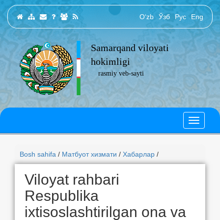
O‘zb
Ўзб
Рус
Eng
Samarqand viloyati
hokimligi
rasmiy veb-sayti
Bosh sahifa
/
Матбуот хизмати
/
Хабарлар
/
Viloyat rahbari
Respublika
ixtisoslashtirilgan ona va