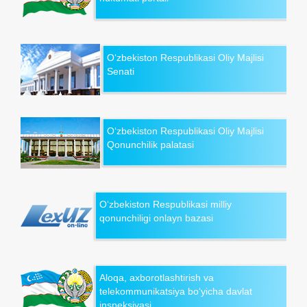
O‘zbekiston Respublikasi Oliy Majlisi
Senati
O‘zbekiston Respublikasi Oliy Majlisi
Qonunchilik palatasi
O‘zbekiston Respublikasi milliy
qonunchiligi onlayn bazasi
Aloqa, axborotlashtirish va
telekommunikatsiya bo‘yicha davlat
inspeksiyasi