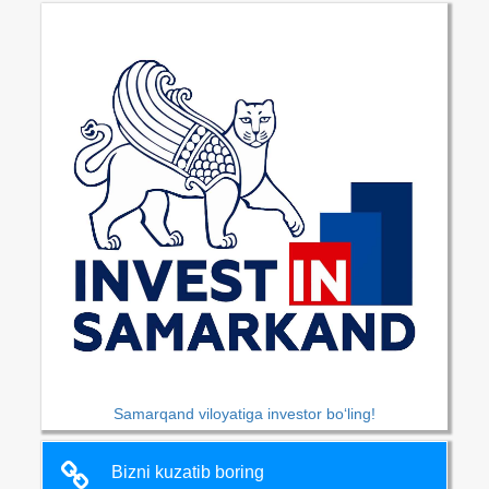
Samarqand viloyatiga investor bo‘ling!
Bizni kuzatib boring