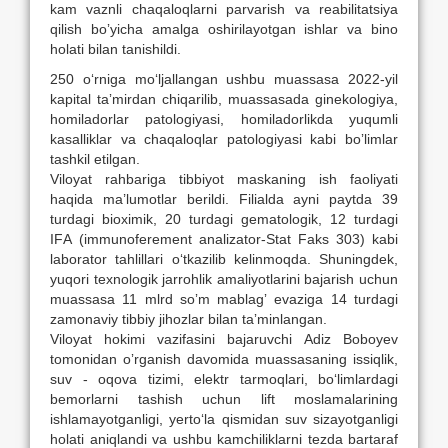
kam vaznli chaqaloqlarni parvarish va reabilitatsiya
qilish boʼyicha amalga oshirilayotgan ishlar va bino
holati bilan tanishildi.
250 o‘rniga mo‘ljallangan ushbu muassasa 2022-yil
kapital taʼmirdan chiqarilib, muassasada ginekologiya,
homiladorlar patologiyasi, homiladorlikda yuqumli
kasalliklar va chaqaloqlar patologiyasi kabi boʼlimlar
tashkil etilgan.
Viloyat rahbariga tibbiyot maskaning ish faoliyati
haqida ma’lumotlar berildi. Filialda ayni paytda 39
turdagi bioximik, 20 turdagi gematologik, 12 turdagi
IFА (immunoferement analizator-Stat Faks 303) kabi
laborator tahlillari o‘tkazilib kelinmoqda. Shuningdek,
yuqori texnologik jarrohlik amaliyotlarini bajarish uchun
muassasa 11 mlrd soʼm mablagʼ evaziga 14 turdagi
zamonaviy tibbiy jihozlar bilan taʼminlangan.
Viloyat hokimi vazifasini bajaruvchi Аdiz Boboyev
tomonidan oʼrganish davomida muassasaning issiqlik,
suv - oqova tizimi, elektr tarmoqlari, bo‘limlardagi
bemorlarni tashish uchun lift moslamalarining
ishlamayotganligi, yerto‘la qismidan suv sizayotganligi
holati aniqlandi va ushbu kamchiliklarni tezda bartaraf