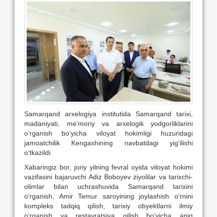
Samarqand arxelogiya institutida Samarqand tarixi,
madaniyati, me'moriy va arxelogik yodgorliklarini
o‘rganish bo‘yicha viloyat hokimligi huzuridagi
jamoatchilik Kengashining navbatdagi yig‘ilishi
o‘tkazildi.
Xabaringiz bor, joriy yilning fevral oyida viloyat hokimi
vazifasini bajaruvchi Adiz Boboyev ziyolilar va tarixchi-
olimlar bilan uchrashuvida Samarqand tarixini
o‘rganish, Amir Temur saroyining joylashish o‘rnini
kompleks tadqiq qilish, tarixiy obyektlarni ilmiy
o‘rganish va restavratsiya qilish bo‘yicha aniq