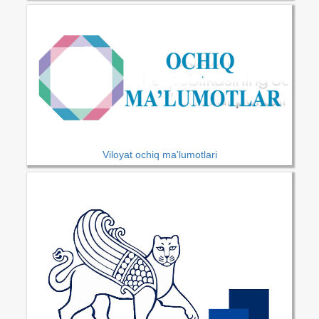
Viloyat ochiq ma'lumotlari