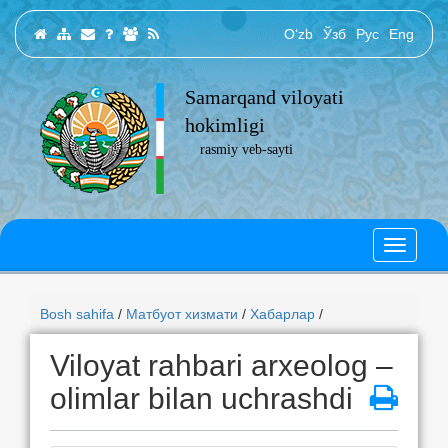
O‘zb
Ўзб
Рус
Eng
Samarqand viloyati
hokimligi
rasmiy veb-sayti
Bosh sahifa
/
Матбуот хизмати
/
Хабарлар
/
Viloyat rahbari arxeolog –
olimlar bilan uchrashdi