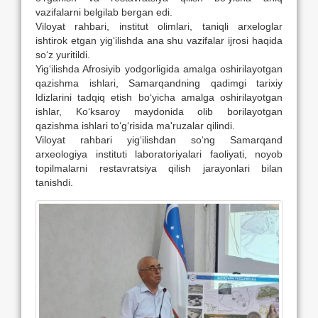
vazifalarni belgilab bergan edi.
Viloyat rahbari, institut olimlari, taniqli arxeloglar
ishtirok etgan yig‘ilishda ana shu vazifalar ijrosi haqida
so‘z yuritildi.
Yig‘ilishda Afrosiyib yodgorligida amalga oshirilayotgan
qazishma ishlari, Samarqandning qadimgi tarixiy
ldizlarini tadqiq etish bo‘yicha amalga oshirilayotgan
ishlar, Ko‘ksaroy maydonida olib borilayotgan
qazishma ishlari to‘g‘risida ma'ruzalar qilindi.
Viloyat rahbari yig‘ilishdan so‘ng Samarqand
arxeologiya instituti laboratoriyalari faoliyati, noyob
topilmalarni restavratsiya qilish jarayonlari bilan
tanishdi.