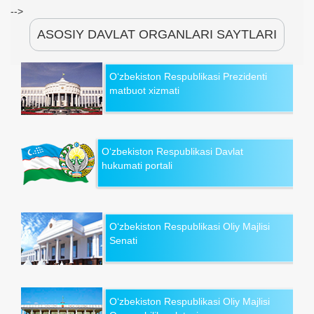
-->
ASOSIY DAVLAT ORGANLARI SAYTLARI
O‘zbekiston Respublikasi Prezidenti
matbuot xizmati
O‘zbekiston Respublikasi Davlat
hukumati portali
O‘zbekiston Respublikasi Oliy Majlisi
Senati
O‘zbekiston Respublikasi Oliy Majlisi