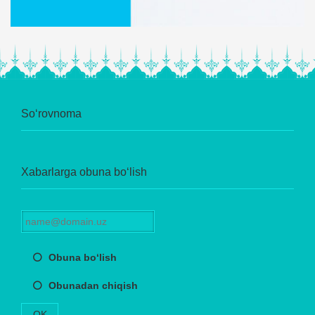
So‘rovnoma
Xabarlarga obuna bo‘lish
Obuna bo‘lish
Obunadan chiqish
OK