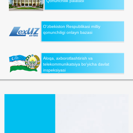
Qonunchilik palatasi
O‘zbekiston Respublikasi milliy
qonunchiligi onlayn bazasi
Aloqa, axborotlashtirish va
telekommunikatsiya bo‘yicha davlat
inspeksiyasi