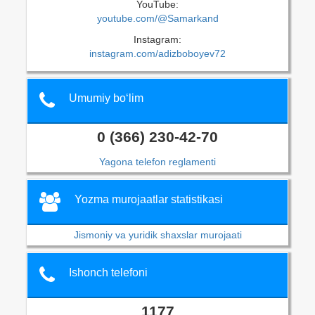
YouTube:
youtube.com/@Samarkand
Instagram:
instagram.com/adizboboyev72
Umumiy bo‘lim
0 (366) 230-42-70
Yagona telefon reglamenti
Yozma murojaatlar statistikasi
Jismoniy va yuridik shaxslar murojaati
Ishonch telefoni
1177