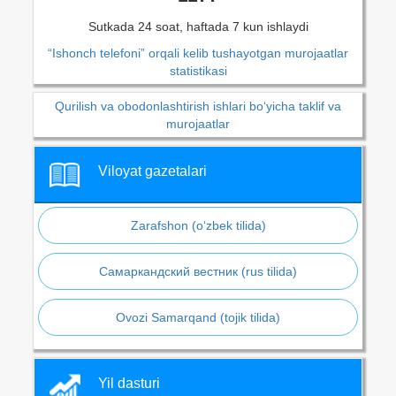
Sutkada 24 soat, haftada 7 kun ishlaydi
“Ishonch telefoni” orqali kelib tushayotgan murojaatlar
statistikasi
Qurilish va obodonlashtirish ishlari bo‘yicha taklif va
murojaatlar
Viloyat gazetalari
Zarafshon (o‘zbek tilida)
Самаркандский вестник (rus tilida)
Ovozi Samarqand (tojik tilida)
Yil dasturi