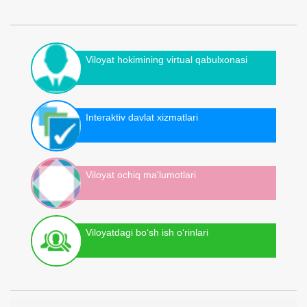
Viloyat hokimining virtual qabulxonasi
Interaktiv davlat xizmatlari
Viloyat ochiq ma'lumotlari
Viloyatdagi bo‘sh ish o‘rinlari