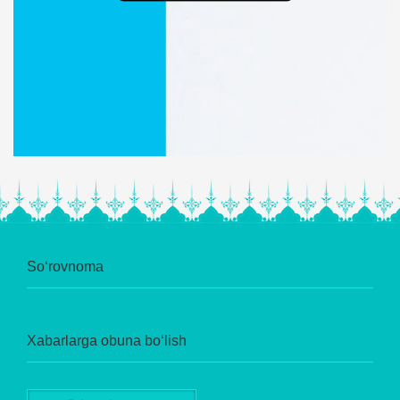
So‘rovnoma
Xabarlarga obuna bo‘lish