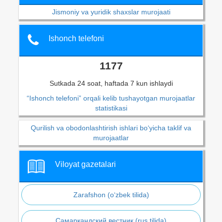
Jismoniy va yuridik shaxslar murojaati
Ishonch telefoni
1177
Sutkada 24 soat, haftada 7 kun ishlaydi
“Ishonch telefoni” orqali kelib tushayotgan murojaatlar
statistikasi
Qurilish va obodonlashtirish ishlari bo‘yicha taklif va
murojaatlar
Viloyat gazetalari
Zarafshon (o‘zbek tilida)
Самаркандский вестник (rus tilida)