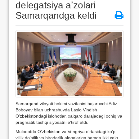
delegatsiya aʼzolari
Samarqandga keldi
Samarqand viloyati hokimi vazifasini bajaruvchi Adiz
Boboyev bilan uchrashuvda Laslo Vindish
O‘zbekistondagi islohotlar, xalqaro darajadagi ochiq va
pragmatik tashqi siyosatni e’tirof etdi.
Muloqotda O‘zbekiston va Vengriya o‘rtasidagi ko‘p
yillik do‘stlik va birodarlik aloqalariga hamda ikki xalq