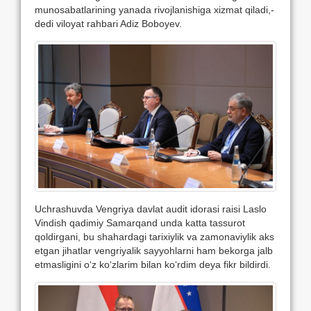
munosabatlarining yanada rivojlanishiga xizmat qiladi,-
dedi viloyat rahbari Adiz Boboyev.
Uchrashuvda Vengriya davlat audit idorasi raisi Laslo
Vindish qadimiy Samarqand unda katta tassurot
qoldirgani, bu shahardagi tarixiylik va zamonaviylik aks
etgan jihatlar vengriyalik sayyohlarni ham bekorga jalb
etmasligini o‘z ko‘zlarim bilan ko‘rdim deya fikr bildirdi.