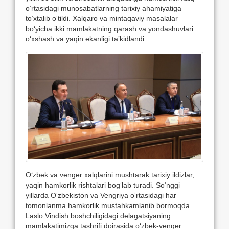
o‘rtasidagi munosabatlarning tarixiy ahamiyatiga
to‘xtalib o‘tildi. Xalqaro va mintaqaviy masalalar
bo‘yicha ikki mamlakatning qarash va yondashuvlari
o‘xshash va yaqin ekanligi taʼkidlandi.
Oʻzbek va venger xalqlarini mushtarak tarixiy ildizlar,
yaqin hamkorlik rishtalari bogʻlab turadi. Soʻnggi
yillarda Oʻzbekiston va Vengriya oʻrtasidagi har
tomonlanma hamkorlik mustahkamlanib bormoqda.
Laslo Vindish boshchiligidagi delagatsiyaning
mamlakatimizga tashrifi doirasida oʻzbek-venger