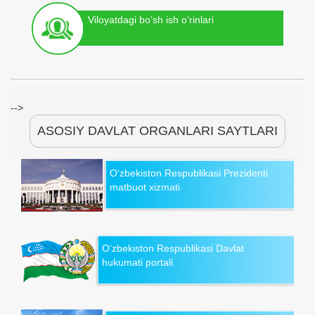
Viloyatdagi bo‘sh ish o‘rinlari
-->
ASOSIY DAVLAT ORGANLARI SAYTLARI
O‘zbekiston Respublikasi Prezidenti
matbuot xizmati
O‘zbekiston Respublikasi Davlat
hukumati portali