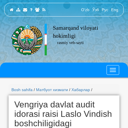
O‘zb
Ўзб
Рус
Eng
Samarqand viloyati
hokimligi
rasmiy veb-sayti
Bosh sahifa
/
Матбуот хизмати
/
Хабарлар
/
Vengriya davlat audit
idorasi raisi Laslo Vindish
boshchiligidagi