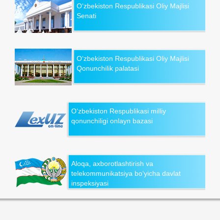
O‘zbekiston Respublikasi Oliy Majlisi
Senati
O‘zbekiston Respublikasi Oliy Majlisi
Qonunchilik palatasi
O‘zbekiston Respublikasi milliy
qonunchiligi onlayn bazasi
Aloqa, axborotlashtirish va
telekommunikatsiya bo‘yicha davlat
inspeksiyasi