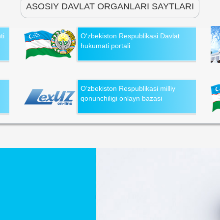
ASOSIY DAVLAT ORGANLARI SAYTLARI
ti
O‘zbekiston Respublikasi Davlat
hukumati portali
O‘zbekiston Respublikasi milliy
qonunchiligi onlayn bazasi