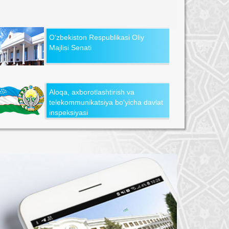
O‘zbekiston Respublikasi Oliy
Majlisi Senati
Aloqa, axborotlashtirish va
telekommunikatsiya bo‘yicha davlat
inspeksiyasi