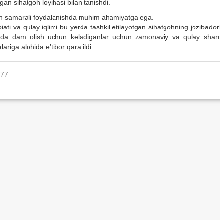
an sihatgoh loyihasi bilan tanishdi.
dan samarali foydalanishda muhim ahamiyatga ega.
i va qulay iqlimi bu yerda tashkil etilayotgan sihatgohning jozibadorl
ohda dam olish uchun keladiganlar uchun zamonaviy va qulay sharoi
lariga alohida e’tibor qaratildi.
777