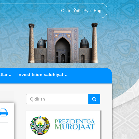
O‘zb
Ўзб
Рус
Eng
atlar
Investitsion salohiyat