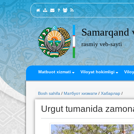
Samarqand v
rasmiy veb-sayti
Matbuot xizmati
Viloyat hokimligi
Vilo
Bosh sahifa
/
Матбуот хизмати
/
Хабарлар
/
Urgut tumanida zamona