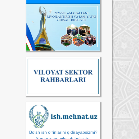
Bo‘sh ish o‘rinlarini qidirayabsizmi?
Samarqand viloyati bo‘yicha