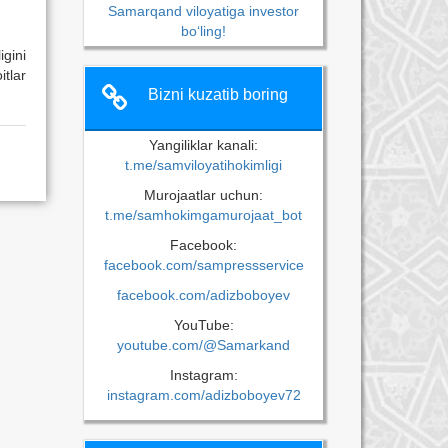
Samarqand viloyatiga investor
bo‘ling!
igini
tlar
Bizni kuzatib boring
Yangiliklar kanali:
t.me/samviloyatihokimligi
Murojaatlar uchun:
t.me/samhokimgamurojaat_bot
Facebook:
facebook.com/sampressservice
facebook.com/adizboboyev
YouTube:
youtube.com/@Samarkand
Instagram:
instagram.com/adizboboyev72