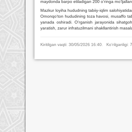
maydonda barpo etiladigan 200 o‘ringa mo‘ljallang
Mazkur loyiha hududning tabiiy-iqlim salohiyati
Omonqo‘ton hududining toza havosi, musaffo tabiat
yanada oshiradi. O‘rganish jarayonida sihatg
yaratish, zarur infratuzilmani shakllantirish masala
Kiritilgan vaqti: 30/05/2026 16:40. Ko‘rilganligi: 