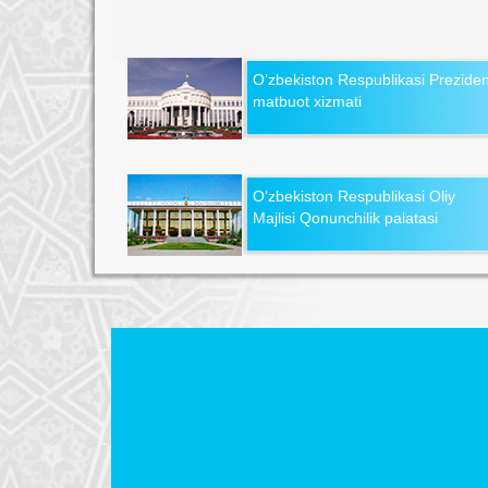
O‘zbekiston Respublikasi Preziden
matbuot xizmati
O‘zbekiston Respublikasi Oliy
Majlisi Qonunchilik palatasi