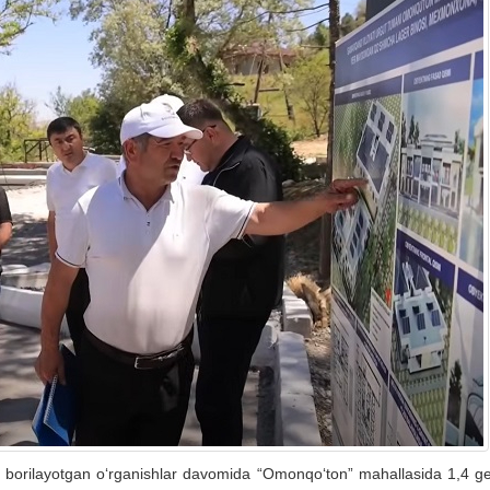
b borilayotgan o‘rganishlar davomida “Omonqo‘ton” mahallasida 1,4 ge