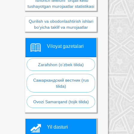
“Ishonch telefoni” orqali kelib
tushayotgan murojaatlar statistikasi
Qurilish va obodonlashtirish ishlari
bo‘yicha taklif va murojaatlar
Viloyat gazetalari
Zarafshon (o‘zbek tilida)
Самаркандский вестник (rus
tilida)
Ovozi Samarqand (tojik tilida)
Yil dasturi