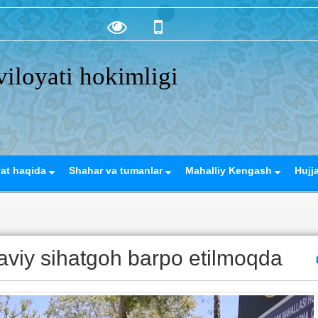
iloyati hokimligi
yat haqida
Shahar va tumanlar
Mahalliy Kengash
Hujj
viy sihatgoh barpo etilmoqda