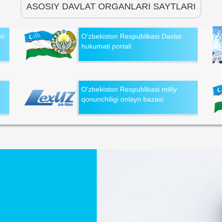
ASOSIY DAVLAT ORGANLARI SAYTLARI
ti
O‘zbekiston Respublikasi Davlat
hukumati portali
O‘zbekiston Respublikasi milliy
qonunchiligi onlayn bazasi