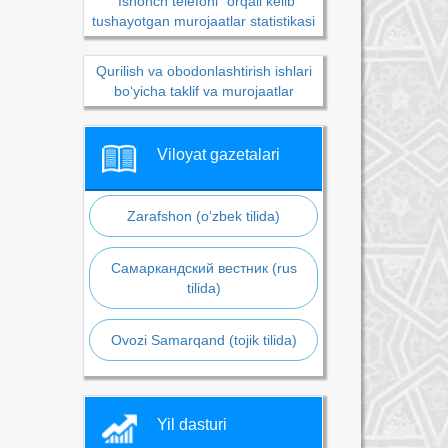
“Ishonch telefoni” orqali kelib
tushayotgan murojaatlar statistikasi
Qurilish va obodonlashtirish ishlari
bo‘yicha taklif va murojaatlar
Viloyat gazetalari
Zarafshon (o‘zbek tilida)
Самаркандский вестник (rus
tilida)
Ovozi Samarqand (tojik tilida)
Yil dasturi