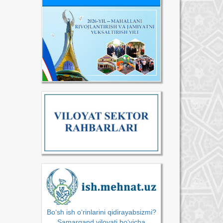
Bo‘sh ish o‘rinlarini qidirayabsizmi?
Samarqand viloyati bo‘yicha