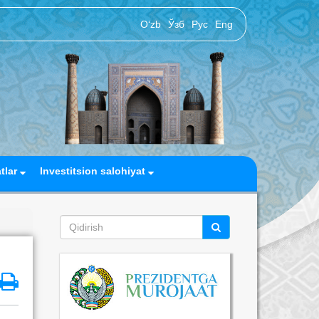
O‘zb
Ўзб
Рус
Eng
atlar
Investitsion salohiyat