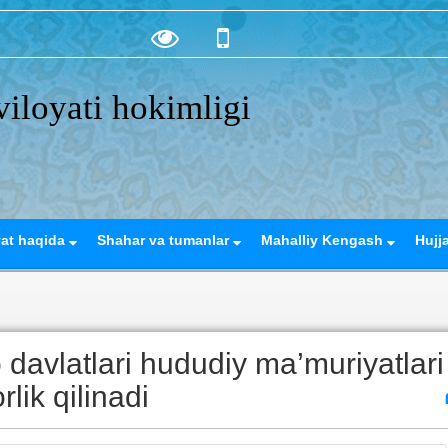
iloyati hokimligi
yat haqida
Shahar va tumanlar
Mahalliy Kengash
Hujj
davlatlari hududiy ma’muriyatlari
lik qilinadi