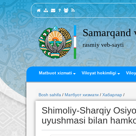
Samarqand v
rasmiy veb-sayti
Matbuot xizmati
Viloyat hokimligi
Vilo
Bosh sahifa
/
Матбуот хизмати
/
Хабарлар
/
Shimoliy-Sharqiy Osiyo 
uyushmasi bilan hamkor