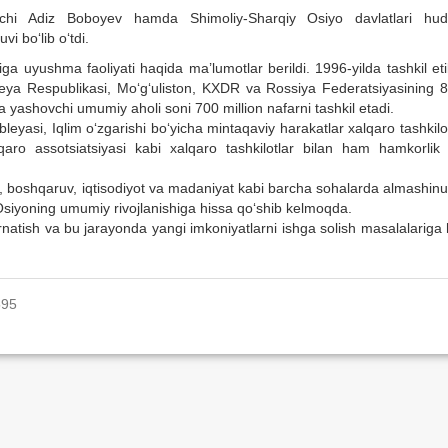
uvchi Adiz Boboyev hamda Shimoliy-Sharqiy Osiyo davlatlari hud
i bo‘lib o‘tdi.
ga uyushma faoliyati haqida ma’lumotlar berildi. 1996-yilda tashkil et
ya Respublikasi, Mo‘g‘uliston, KXDR va Rossiya Federatsiyasining 8
 yashovchi umumiy aholi soni 700 million nafarni tashkil etadi.
asi, Iqlim o‘zgarishi bo‘yicha mintaqaviy harakatlar xalqaro tashkilo
qaro assotsiatsiyasi kabi xalqaro tashkilotlar bilan ham hamkorlik q
ib, boshqaruv, iqtisodiyot va madaniyat kabi barcha sohalarda almashin
y Osiyoning umumiy rivojlanishiga hissa qo‘shib kelmoqda.
rnatish va bu jarayonda yangi imkoniyatlarni ishga solish masalalarig
595