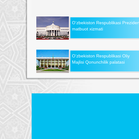
O‘zbekiston Respublikasi Preziden
matbuot xizmati
O‘zbekiston Respublikasi Oliy
Majlisi Qonunchilik palatasi