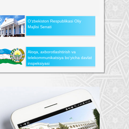
O‘zbekiston Respublikasi Oliy
Majlisi Senati
Aloqa, axborotlashtirish va
telekommunikatsiya bo‘yicha davlat
inspeksiyasi