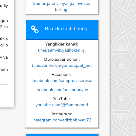
Samarqand viloyatiga investor
udiy
bo‘ling!
ilgan
2 ta
Bizni kuzatib boring
ti va
Yangiliklar kanali:
ilib
t.me/samviloyatihokimligi
uv va
Murojaatlar uchun:
t.me/samhokimgamurojaat_bot
a ham
Facebook:
facebook.com/sampressservice
facebook.com/adizboboyev
YouTube:
youtube.com/@Samarkand
Instagram:
instagram.com/adizboboyev72