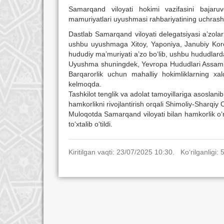
Samarqand viloyati hokimi vazifasini bajar
mamuriyatlari uyushmasi rahbariyatining uchrashuv
Dastlab Samarqand viloyati delegatsiyasi a’zolari
ushbu uyushmaga Xitoy, Yaponiya, Janubiy Kore
hududiy ma’muriyati a’zo bo‘lib, ushbu hududlarda
Uyushma shuningdek, Yevropa Hududlari Assambley
Barqarorlik uchun mahalliy hokimliklarning xal
kelmoqda.
Tashkilot tenglik va adolat tamoyillariga asoslan
hamkorlikni rivojlantirish orqali Shimoliy-Sharqi
Muloqotda Samarqand viloyati bilan hamkorlik o‘
to‘xtalib o‘tildi.
Kiritilgan vaqti: 23/07/2025 10:30. Ko‘rilganligi: 