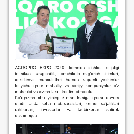
AGROPRO EXPO 2026 doirasida qishloq xo‘jaligi
texnikasi, urug‘chilik, tomchilatib sug‘orish tizimlari,
agrokimyo mahsulotlari hamda raqamli yechimlar
bo‘yicha qator mahalliy va xorijiy kompaniyalar o‘z
mahsulot va xizmatlarini taqdim etmoqda.
Ko‘rgazma shu yilning 5-mart kuniga qadar davom
etadi. Unda soha mutaxassislari, fermer xo‘jaliklari
rahbarlari, investorlar va tadbirkorlar ishtirok
etishmoqda.