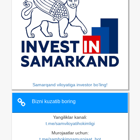
Samarqand viloyatiga investor bo‘ling!
Bizni kuzatib boring
Yangiliklar kanali:
t.me/samviloyatihokimligi
Murojaatlar uchun:
t.me/samhokimgamurojaat_bot