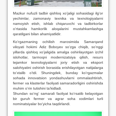
Mazkur nufuzli tadbir qishloq xo‘jaligi sohasidagi ilg‘or
yechimlar, zamonaviy texnika va texnologiyalarni
namoyish etish, ishlab chiqaruvchi va tadbirkorlar
o‘rtasida hamkorlik aloqalarini mustahkamlashga
qaratilgani bilan ahamiyatlidir.
Ko‘rgazmaning ochilish marosimida Samarqand
viloyati hokimi Adiz Boboyev so‘zga chiqib, so‘nggi
yillarda qishloq xo‘jaligida amalga oshirilayotgan izchil
islohotlar, tarmoqni modernizatsiya qilish, resurs
tejamkor texnologiyalarni joriy etish va eksport
salohiyatini oshirish borasida erishilayotgan natijalarga
to‘xtalib o‘tdi. Shuningdek, bunday ko‘rgazmalar
sohada innovatsion yondashuvlarni ommalashtirish,
fermer va klasterlar faoliyati samaradorligini oshirishda
muhim o‘rin tutishini ta’kidladi.
Shundan so‘ng‘ samarali faoliyat ko‘rsatib kelayotgan
bir guruh fermer va agrar soha xodimlari turli
nominatsiyalar bo‘yicha taqdirlandi.