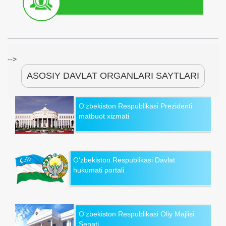
-->
ASOSIY DAVLAT ORGANLARI SAYTLARI
O‘zbekiston Respublikasi Prezidenti
matbuot xizmati
O‘zbekiston Respublikasi Davlat
hukumati portali
O‘zbekiston Respublikasi Oliy Majlisi
Senati