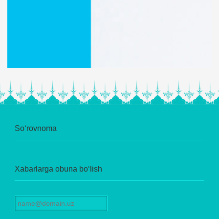
So‘rovnoma
Xabarlarga obuna bo‘lish