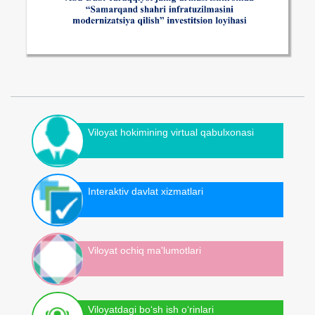
Viloyat hokimining virtual qabulxonasi
Interaktiv davlat xizmatlari
Viloyat ochiq ma'lumotlari
Viloyatdagi bo‘sh ish o‘rinlari