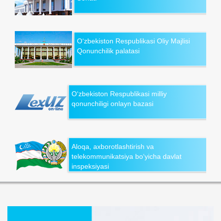
O‘zbekiston Respublikasi Oliy Majlisi
Qonunchilik palatasi
O‘zbekiston Respublikasi milliy
qonunchiligi onlayn bazasi
Aloqa, axborotlashtirish va
telekommunikatsiya bo‘yicha davlat
inspeksiyasi