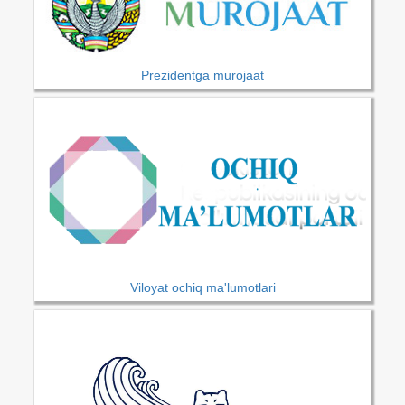
Prezidentga murojaat
Viloyat ochiq ma'lumotlari