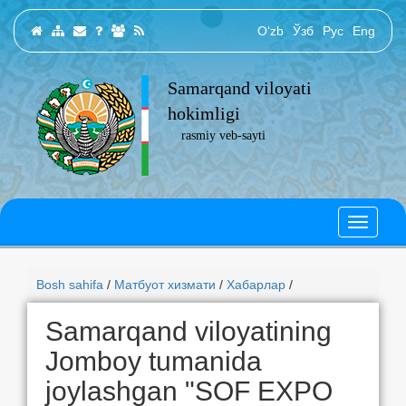
O‘zb
Ўзб
Рус
Eng
Samarqand viloyati
hokimligi
rasmiy veb-sayti
Bosh sahifa
/
Матбуот хизмати
/
Хабарлар
/
Samarqand viloyatining
Jomboy tumanida
joylashgan "SOF EXPO