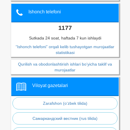
Ishonch telefoni
1177
Sutkada 24 soat, haftada 7 kun ishlaydi
“Ishonch telefoni” orqali kelib tushayotgan murojaatlar
statistikasi
Qurilish va obodonlashtirish ishlari bo‘yicha taklif va
murojaatlar
Viloyat gazetalari
Zarafshon (o‘zbek tilida)
Самаркандский вестник (rus tilida)