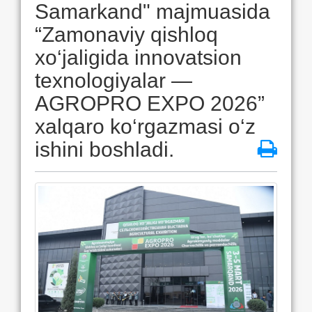
Samarkand" majmuasida
“Zamonaviy qishloq
xo‘jaligida innovatsion
texnologiyalar —
AGROPRO EXPO 2026”
xalqaro ko‘rgazmasi o‘z
ishini boshladi.