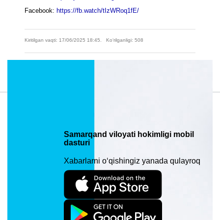
Facebook:
https://fb.watch/tIzWRoq1fE/
Kiritilgan vaqti: 17/06/2025 18:45. Ko‘rilganligi: 508
Material manzili: https://samarkand.uz/press/news/samarqand-viloyatida-uy-
joy-qurilishining-holati-tahlil-va-vazifalar
Samarqand viloyati hokimligi mobil
dasturi
Xabarlarni o‘qishingiz yanada qulayroq