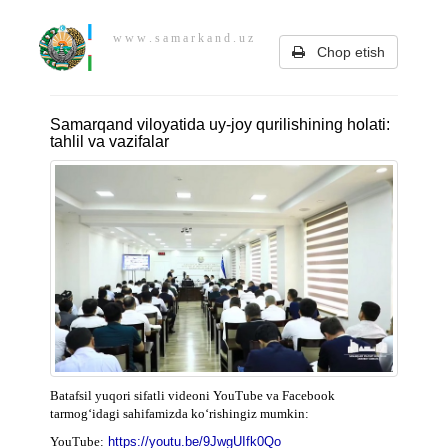
w w w . s a m a r k a n d . u z
Chop etish
Samarqand viloyatida uy-joy qurilishining holati:
tahlil va vazifalar
Batafsil yuqori sifatli videoni YouTube va Facebook
tarmog‘idagi sahifamizda ko‘rishingiz mumkin:
YouTube:
https://youtu.be/9JwgUIfk0Qo