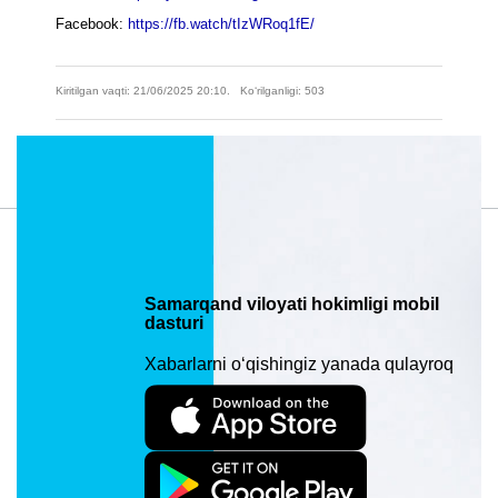
Facebook:
https://fb.watch/tIzWRoq1fE/
Kiritilgan vaqti: 21/06/2025 20:10. Ko‘rilganligi: 503
Material manzili: https://samarkand.uz/press/news/paxtachi-tumanida-
amalga-oshiriladigan-ishlar-muhokama-etildi
Samarqand viloyati hokimligi mobil
dasturi
Xabarlarni o‘qishingiz yanada qulayroq