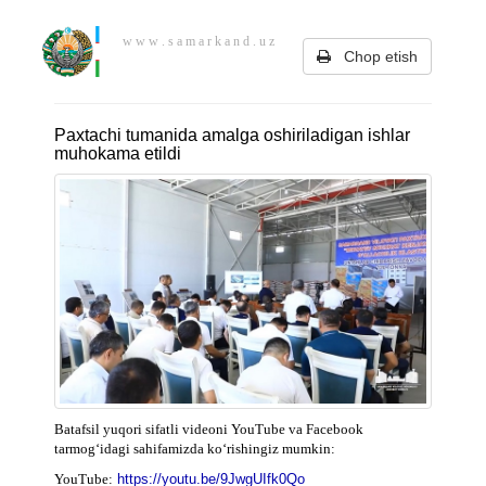
w w w . s a m a r k a n d . u z
Chop etish
Paxtachi tumanida amalga oshiriladigan ishlar
muhokama etildi
Batafsil yuqori sifatli videoni YouTube va Facebook
tarmog‘idagi sahifamizda ko‘rishingiz mumkin:
YouTube:
https://youtu.be/9JwgUIfk0Qo