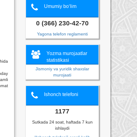
Umumiy bo‘lim
0 (366) 230-42-70
Yagona telefon reglamenti
Yozma murojaatlar
statistikasi
ohida
Jismoniy va yuridik shaxslar
nday
murojaati
amli
kumat
Ishonch telefoni
1177
Sutkada 24 soat, haftada 7 kun
ishlaydi