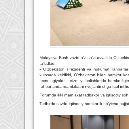
Malayziya Bosh vaziri o’z so’zi avvalida O’zbekis
ta’kidladi.
- O’zbekiston Prezidenti va hukumat rahbarlari
xulosaga keldikki, O’zbekiston bilan hamkorlik
texnologiyalar, turizm yo’nalishlarida hamkorlig
rahbarlarida mamlakatni rivojlantirishga faol intili
Forumda ikki mamlakat tadbirkor va iqtisodiy soha m
Tadbirda savdo-iqtisodiy hamkorlik bo’yicha hujjat