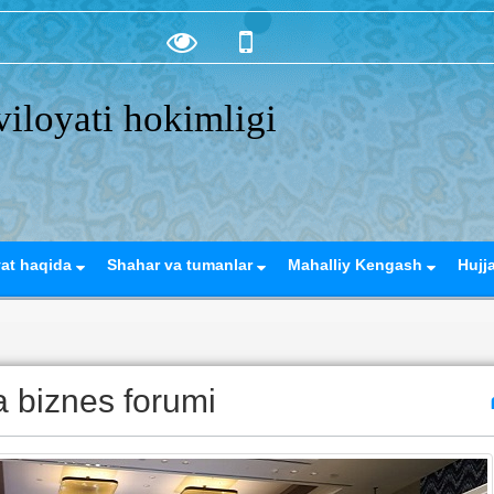
iloyati hokimligi
yat haqida
Shahar va tumanlar
Mahalliy Kengash
Hujj
a biznes forumi