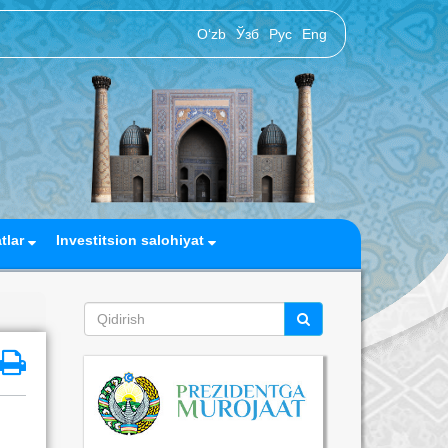
O‘zb
Ўзб
Рус
Eng
atlar
Investitsion salohiyat