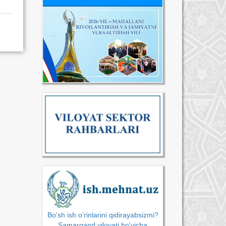
Bo‘sh ish o‘rinlarini qidirayabsizmi?
Samarqand viloyati bo‘yicha