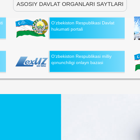
ASOSIY DAVLAT ORGANLARI SAYTLARI
ti
O‘zbekiston Respublikasi Davlat
hukumati portali
O‘zbekiston Respublikasi milliy
qonunchiligi onlayn bazasi