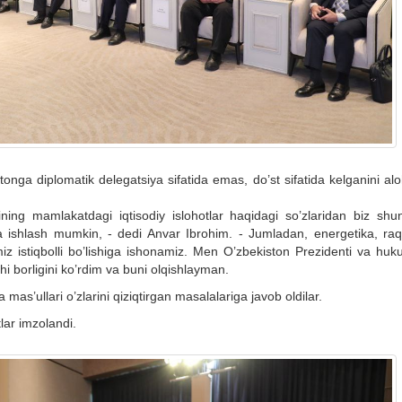
tonga diplomatik delegatsiya sifatida emas, do’st sifatida kelganini al
ning mamlakatdagi iqtisodiy islohotlar haqidagi so’zlaridan biz shu
da ishlash mumkin, - dedi Anvar Ibrohim. - Jumladan, energetika, raq
imiz istiqbolli bo’lishiga ishonamiz. Men O’zbekiston Prezidenti va hu
shi borligini ko’rdim va buni olqishlayman.
as’ullari o’zlarini qiziqtirgan masalalariga javob oldilar.
lar imzolandi.