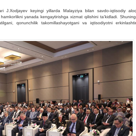
ri J.Xodjayev keyingi yillarda Malayziya bilan savdo-iqtisodiy aloq
amkorlikni yanada kengaytirishga xizmat qilishini ta’kidladi. Shuning
lgani, qonunchilik takomillashayotgani va iqtisodiyotni erkinlashtiri