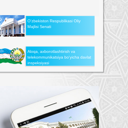
O‘zbekiston Respublikasi Oliy
Majlisi Senati
Aloqa, axborotlashtirish va
telekommunikatsiya bo‘yicha davlat
inspeksiyasi