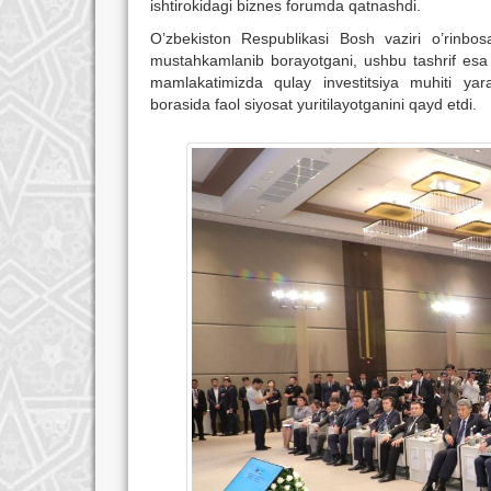
ishtirokidagi biznes forumda qatnashdi.
O’zbekiston Respublikasi Bosh vaziri o’rinbosa
mustahkamlanib borayotgani, ushbu tashrif esa h
mamlakatimizda qulay investitsiya muhiti yarati
borasida faol siyosat yuritilayotganini qayd etdi.