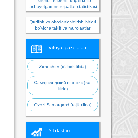
“Ishonch telefoni” orqali kelib
tushayotgan murojaatlar statistikasi
Qurilish va obodonlashtirish ishlari
bo‘yicha taklif va murojaatlar
Viloyat gazetalari
Zarafshon (o‘zbek tilida)
Самаркандский вестник (rus
tilida)
Ovozi Samarqand (tojik tilida)
Yil dasturi