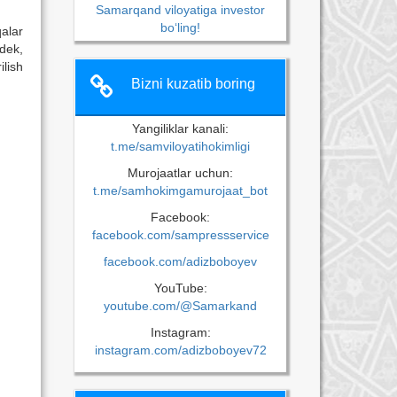
Samarqand viloyatiga investor
bo‘ling!
alar
dek,
lish
Bizni kuzatib boring
Yangiliklar kanali:
t.me/samviloyatihokimligi
Murojaatlar uchun:
t.me/samhokimgamurojaat_bot
Facebook:
facebook.com/sampressservice
facebook.com/adizboboyev
YouTube:
youtube.com/@Samarkand
Instagram:
instagram.com/adizboboyev72