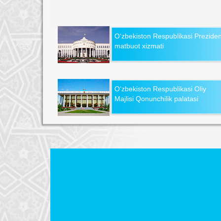
O‘zbekiston Respublikasi Preziden
matbuot xizmati
O‘zbekiston Respublikasi Oliy
Majlisi Qonunchilik palatasi