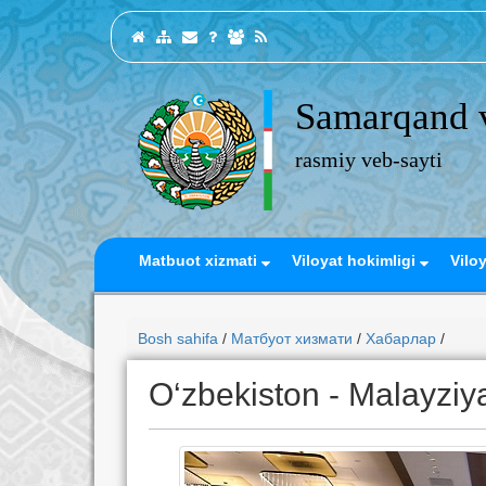
Samarqand v
rasmiy veb-sayti
Matbuot xizmati
Viloyat hokimligi
Vilo
Bosh sahifa
/
Матбуот хизмати
/
Хабарлар
/
O‘zbekiston - Malayziy