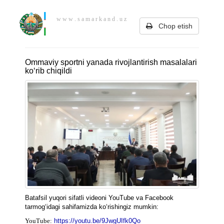
w w w . s a m a r k a n d . u z
Chop etish
Ommaviy sportni yanada rivojlantirish masalalari
ko‘rib chiqildi
Batafsil yuqori sifatli videoni YouTube va Facebook
tarmog‘idagi sahifamizda ko‘rishingiz mumkin:
YouTube:
https://youtu.be/9JwgUIfk0Qo