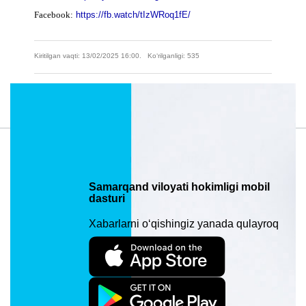
Facebook:
https://fb.watch/tIzWRoq1fE/
Kiritilgan vaqti: 13/02/2025 16:00. Ko‘rilganligi: 535
Material manzili: https://samarkand.uz/press/news/ommaviy-sportni-yanada-
rivojlantirish-masalalari-korib-chiqildi
Samarqand viloyati hokimligi mobil
dasturi
Xabarlarni o‘qishingiz yanada qulayroq