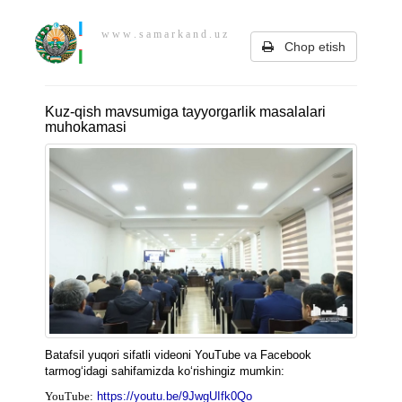
w w w . s a m a r k a n d . u z
Chop etish
Kuz-qish mavsumiga tayyorgarlik masalalari
muhokamasi
Batafsil yuqori sifatli videoni YouTube va Facebook
tarmog‘idagi sahifamizda ko‘rishingiz mumkin:
YouTube:
https://youtu.be/9JwgUIfk0Qo