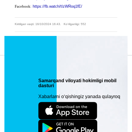
Facebook:
https://fb.watch/tIzWRoq1fE/
Kiritilgan vaqti: 16/10/2024 16:43. Ko‘rilganligi: 552
Material manzili: https://samarkand.uz/press/news/kuz-qish-mavsumiga-
tayyorgarlik-masalalari-muhokamasi
Samarqand viloyati hokimligi mobil
dasturi
Xabarlarni o‘qishingiz yanada qulayroq