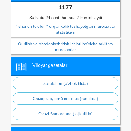
1177
Sutkada 24 soat, haftada 7 kun ishlaydi
“Ishonch telefoni” orqali kelib tushayotgan murojaatlar
statistikasi
Qurilish va obodonlashtirish ishlari bo‘yicha taklif va
murojaatlar
Viloyat gazetalari
Zarafshon (o‘zbek tilida)
Самаркандский вестник (rus tilida)
Ovozi Samarqand (tojik tilida)