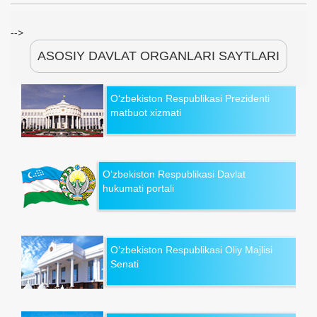
-->
ASOSIY DAVLAT ORGANLARI SAYTLARI
O‘zbekiston Respublikasi Prezidenti
matbuot xizmati
O‘zbekiston Respublikasi Davlat
hukumati portali
O‘zbekiston Respublikasi Oliy Majlisi
Senati