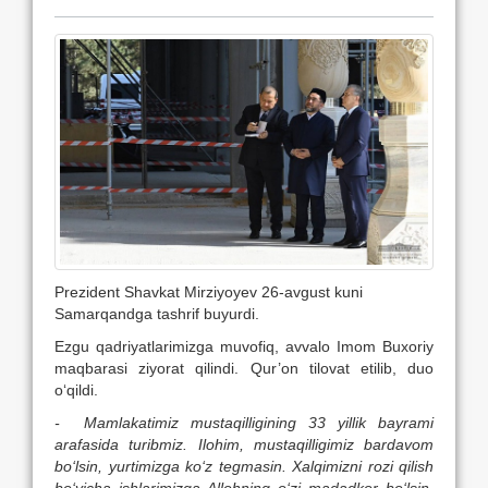
Prezident Shavkat Mirziyoyev 26-avgust kuni
Samarqandga tashrif buyurdi.
Ezgu qadriyatlarimizga muvofiq, avvalo Imom Buxoriy
maqbarasi ziyorat qilindi. Qur’on tilovat etilib, duo
o‘qildi.
- Mamlakatimiz mustaqilligining 33 yillik bayrami
arafasida turibmiz. Ilohim, mustaqilligimiz bardavom
bo‘lsin, yurtimizga ko‘z tegmasin. Xalqimizni rozi qilish
bo‘yicha ishlarimizga Allohning o‘zi madadkor bo‘lsin.