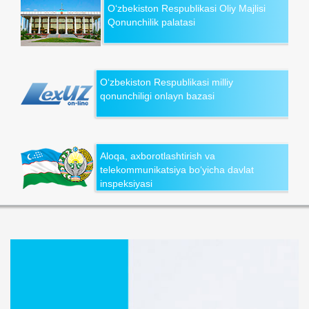
O‘zbekiston Respublikasi Oliy Majlisi
Qonunchilik palatasi
O‘zbekiston Respublikasi milliy
qonunchiligi onlayn bazasi
Aloqa, axborotlashtirish va
telekommunikatsiya bo‘yicha davlat
inspeksiyasi