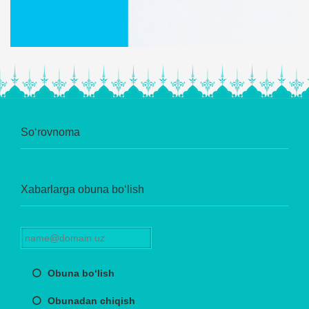
So‘rovnoma
Xabarlarga obuna bo‘lish
Obuna bo‘lish
Obunadan chiqish