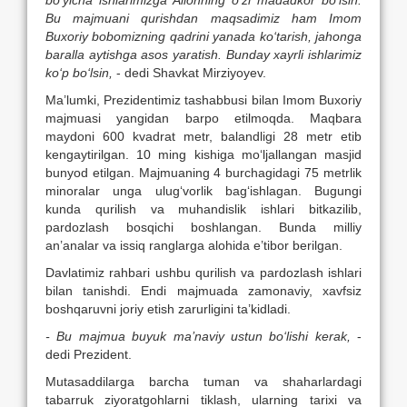
Bu majmuani qurishdan maqsadimiz ham Imom
Buxoriy bobomizning qadrini yanada ko‘tarish, jahonga
baralla aytishga asos yaratish. Bunday xayrli ishlarimiz
ko‘p bo‘lsin,
- dedi Shavkat Mirziyoyev.
Ma’lumki, Prezidentimiz tashabbusi bilan Imom Buxoriy
majmuasi yangidan barpo etilmoqda. Maqbara
maydoni 600 kvadrat metr, balandligi 28 metr etib
kengaytirilgan. 10 ming kishiga mo‘ljallangan masjid
bunyod etilgan. Majmuaning 4 burchagidagi 75 metrlik
minoralar unga ulug‘vorlik bag‘ishlagan. Bugungi
kunda qurilish va muhandislik ishlari bitkazilib,
pardozlash bosqichi boshlangan. Bunda milliy
an’analar va issiq ranglarga alohida e’tibor berilgan.
Davlatimiz rahbari ushbu qurilish va pardozlash ishlari
bilan tanishdi. Endi majmuada zamonaviy, xavfsiz
boshqaruvni joriy etish zarurligini ta’kidladi.
- Bu majmua buyuk ma’naviy ustun bo‘lishi kerak,
-
dedi Prezident.
Mutasaddilarga barcha tuman va shaharlardagi
tabarruk ziyoratgohlarni tiklash, ularning tarixi va