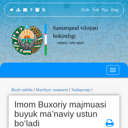
O‘zb
Ўзб
Рус
Eng
Samarqand viloyati
hokimligi
rasmiy veb-sayti
Bosh sahifa
/
Матбуот хизмати
/
Хабарлар
/
Imom Buxoriy majmuasi
buyuk ma’naviy ustun
bo‘ladi