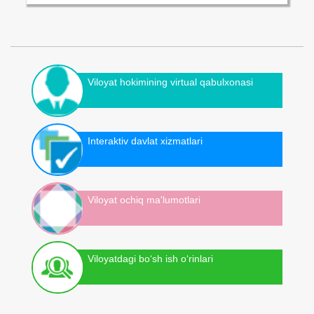
Viloyat hokimining virtual qabulxonasi
Interaktiv davlat xizmatlari
Viloyat ochiq ma'lumotlari
Viloyatdagi bo‘sh ish o‘rinlari