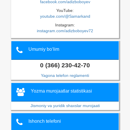
facebook.com/adizboboyev
YouTube:
youtube.com/@Samarkand
Instagram:
instagram.com/adizboboyev72
Umumiy bo‘lim
0 (366) 230-42-70
Yagona telefon reglamenti
Yozma murojaatlar statistikasi
Jismoniy va yuridik shaxslar murojaati
Ishonch telefoni