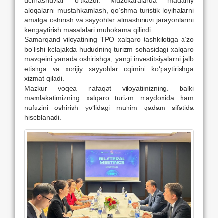
uchrashuvlar o‘tkazdi. Muzokaralarda madaniy
aloqalarni mustahkamlash, qo‘shma turistik loyihalarni
amalga oshirish va sayyohlar almashinuvi jarayonlarini
kengaytirish masalalari muhokama qilindi.
Samarqand viloyatining TPO xalqaro tashkilotiga a’zo
bo‘lishi kelajakda hududning turizm sohasidagi xalqaro
mavqeini yanada oshirishga, yangi investitsiyalarni jalb
etishga va xorijiy sayyohlar oqimini ko‘paytirishga
xizmat qiladi.
Mazkur voqea nafaqat viloyatimizning, balki
mamlakatimizning xalqaro turizm maydonida ham
nufuzini oshirish yo‘lidagi muhim qadam sifatida
hisoblanadi.