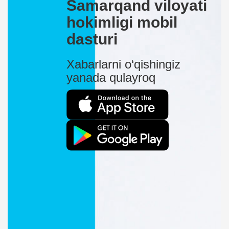
Samarqand viloyati
hokimligi mobil
dasturi
Xabarlarni o‘qishingiz
yanada qulayroq