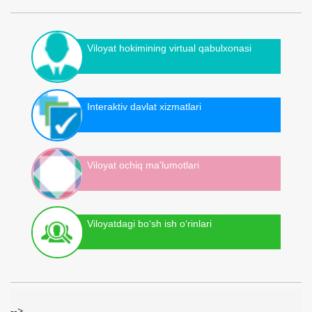
Viloyat hokimining virtual qabulxonasi
Interaktiv davlat xizmatlari
Viloyat ochiq ma'lumotlari
Viloyatdagi bo‘sh ish o‘rinlari
-->