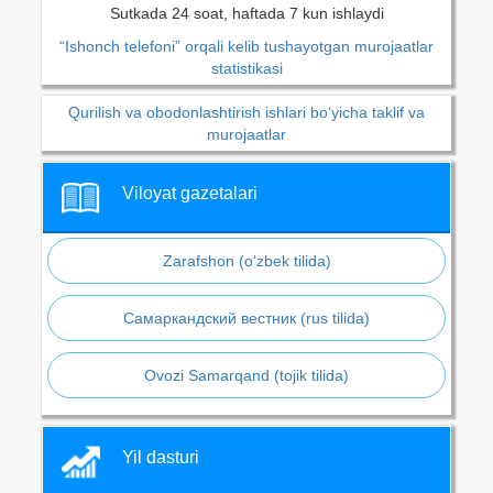
Sutkada 24 soat, haftada 7 kun ishlaydi
“Ishonch telefoni” orqali kelib tushayotgan murojaatlar
statistikasi
Qurilish va obodonlashtirish ishlari bo‘yicha taklif va
murojaatlar
Viloyat gazetalari
Zarafshon (o‘zbek tilida)
Самаркандский вестник (rus tilida)
Ovozi Samarqand (tojik tilida)
Yil dasturi