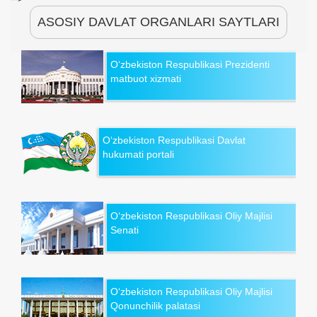
ASOSIY DAVLAT ORGANLARI SAYTLARI
O‘zbekiston Respublikasi Prezidenti
matbuot xizmati
O‘zbekiston Respublikasi Davlat
hukumati portali
O‘zbekiston Respublikasi Oliy Majlisi
Senati
O‘zbekiston Respublikasi Oliy Majlisi
Qonunchilik palatasi