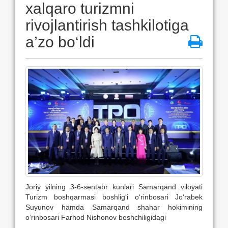
xalqaro turizmni
rivojlantirish tashkilotiga
a’zo bo‘ldi
Joriy yilning 3-6-sentabr kunlari Samarqand viloyati
Turizm boshqarmasi boshlig‘i o‘rinbosari Jo‘rabek
Suyunov hamda Samarqand shahar hokimining
o‘rinbosari Farhod Nishonov boshchiligidagi