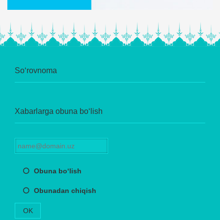
So‘rovnoma
Xabarlarga obuna bo‘lish
Obuna bo‘lish
Obunadan chiqish
OK