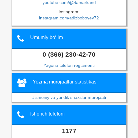
youtube.com/@Samarkand
Instagram:
instagram.com/adizboboyev72
Umumiy bo‘lim
0 (366) 230-42-70
Yagona telefon reglamenti
Yozma murojaatlar statistikasi
Jismoniy va yuridik shaxslar murojaati
Ishonch telefoni
1177