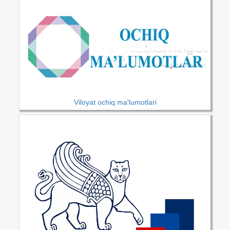
Viloyat ochiq ma'lumotlari