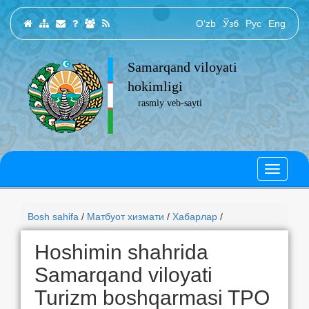
O‘zb
Ўзб
Рус
Eng
Samarqand viloyati
hokimligi
rasmiy veb-sayti
Bosh sahifa
/
Матбуот хизмати
/
Хабарлар
/
Hoshimin shahrida
Samarqand viloyati
Turizm boshqarmasi TPO