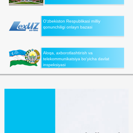
O‘zbekiston Respublikasi milliy
qonunchiligi onlayn bazasi
Aloqa, axborotlashtirish va
telekommunikatsiya bo‘yicha davlat
inspeksiyasi