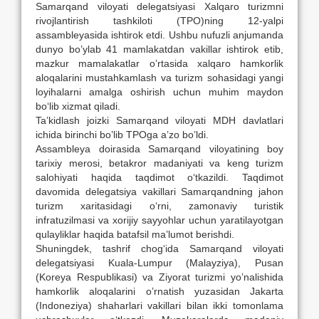
Samarqand viloyati delegatsiyasi Xalqaro turizmni
rivojlantirish tashkiloti (TPO)ning 12-yalpi
assambleyasida ishtirok etdi. Ushbu nufuzli anjumanda
dunyo bo’ylab 41 mamlakatdan vakillar ishtirok etib,
mazkur mamalakatlar o’rtasida xalqaro hamkorlik
aloqalarini mustahkamlash va turizm sohasidagi yangi
loyihalarni amalga oshirish uchun muhim maydon
bo‘lib xizmat qiladi.
Ta’kidlash joizki Samarqand viloyati MDH davlatlari
ichida birinchi bo’lib TPOga a’zo bo’ldi.
Assambleya doirasida Samarqand viloyatining boy
tarixiy merosi, betakror madaniyati va keng turizm
salohiyati haqida taqdimot o‘tkazildi. Taqdimot
davomida delegatsiya vakillari Samarqandning jahon
turizm xaritasidagi o‘rni, zamonaviy turistik
infratuzilmasi va xorijiy sayyohlar uchun yaratilayotgan
qulayliklar haqida batafsil ma’lumot berishdi.
Shuningdek, tashrif chog‘ida Samarqand viloyati
delegatsiyasi Kuala-Lumpur (Malayziya), Pusan
(Koreya Respublikasi) va Ziyorat turizmi yo’nalishida
hamkorlik aloqalarini o’rnatish yuzasidan Jakarta
(Indoneziya) shaharlari vakillari bilan ikki tomonlama