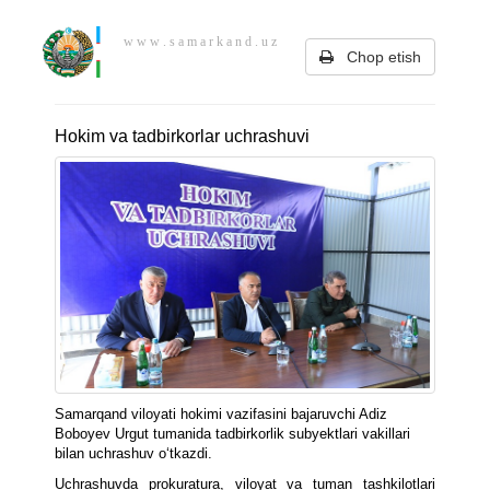
w w w . s a m a r k a n d . u z
Chop etish
Hokim va tadbirkorlar uchrashuvi
Samarqand viloyati hokimi vazifasini bajaruvchi Adiz
Boboyev Urgut tumanida tadbirkorlik subyektlari vakillari
bilan uchrashuv o‘tkazdi.
Uchrashuvda prokuratura, viloyat va tuman tashkilotlari