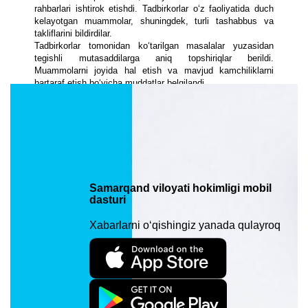
rahbarlari ishtirok etishdi. Tadbirkorlar o‘z faoliyatida duch
kelayotgan muammolar, shuningdek, turli tashabbus va
takliflarini bildirdilar.
Tadbirkorlar tomonidan ko‘tarilgan masalalar yuzasidan
tegishli mutasaddilarga aniq topshiriqlar berildi.
Muammolarni joyida hal etish va mavjud kamchiliklarni
bartaraf etish bo‘yicha muddatlar belgilandi.
Samarqand viloyati hokimligi mobil
dasturi
Xabarlarni o‘qishingiz yanada qulayroq
Oxirgi o‘zgarish: 23/09/2025 17:50. Ko‘rilganligi: 538