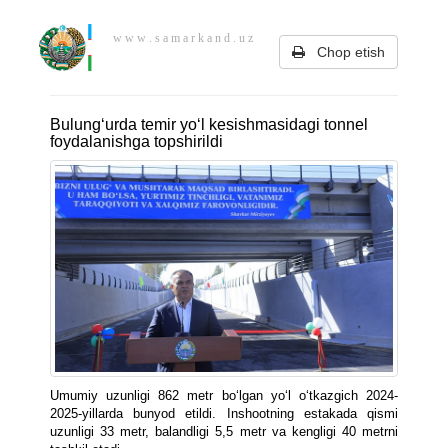
w w w . s a m a r k a n d . u z
Chop etish
Bulung‘urda temir yo‘l kesishmasidagi tonnel
foydalanishga topshirildi
Umumiy uzunligi 862 metr bo‘lgan yo‘l o‘tkazgich 2024-
2025-yillarda bunyod etildi. Inshootning estakada qismi
uzunligi 33 metr, balandligi 5,5 metr va kengligi 40 metrni