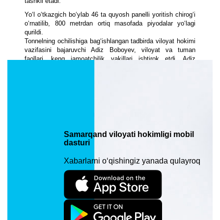
tashkil etadi.
Yo‘l o‘tkazgich bo‘ylab 46 ta quyosh panelli yoritish chirog‘i
o‘rnatilib, 800 metrdan ortiq masofada piyodalar yo‘lagi
qurildi.
Tonnelning ochilishiga bag‘ishlangan tadbirda viloyat hokimi
vazifasini bajaruvchi Adiz Boboyev, viloyat va tuman
faollari, keng jamoatchilik vakillari ishtirok etdi. Adiz
Boboyev to‘planganlarni Mustaqillik bayrami va yangi tonnel
ochilishi bilan tabrikladi.
- Umumiy qiymati 80 milliard so‘m bo‘lgan mazkur inshoot
bugundan boshlab xalqimiz xizmatiga topshirilmoqda.
Bilasiz, oldinlari bir kunda o‘rtacha 48 marta poyezd qatnovi
natijasida piyodalar, avtotransport vositalari harakati
umumiy hisobda 7-8 soatga to‘xtatilar edi. Bu albatta,
transport vositalari orqali aholi qatnovi, tez tibbiy yordam va
Samarqand viloyati hokimligi mobil
boshqa favqulodda vaziyatlar yuzaga kelganda
dasturi
muammolarni keltirib chiqargan. Ushbu zamonaviy
tonnelning qurilib, foydalanishga topshirilishi xalqimiz uchun
Xabarlarni o‘qishingiz yanada qulayroq
munosib bayram tuhfasi bo‘ldi,- dedi Adiz Boboyev.
Ma’lumot o‘rnida aytish kerakki, tonnel qurilishiga 80 milliard
so‘m mablag‘ yo‘naltirildi.
Tadbirda qurilish ishlarida faollik ko‘rsatgan quruvchilarga
viloyat hokimligining tashakkurnoma va sovg‘alari
topshirildi.