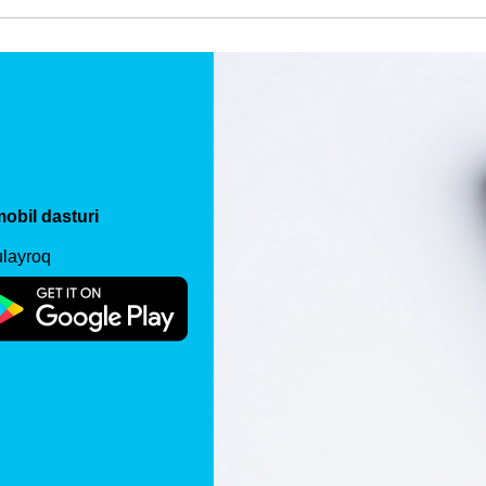
obil dasturi
ulayroq