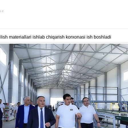
u z
h materiallari ishlab chiqarish korxonasi ish boshladi