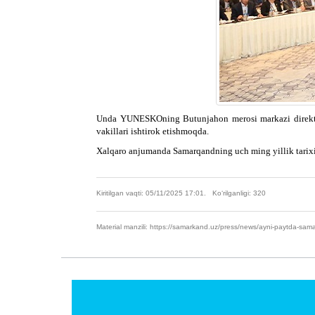
Unda YUNESKOning Butunjahon merosi markazi direktori
vakillari ishtirok etishmoqda.
Xalqaro anjumanda Samarqandning uch ming yillik tarixini
Kiritilgan vaqti: 05/11/2025 17:01. Ko‘rilganligi: 320
Material manzili: https://samarkand.uz/press/news/ayni-paytda-sam