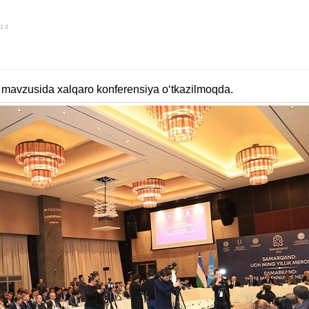
u z
 mavzusida xalqaro konferensiya o‘tkazilmoqda.