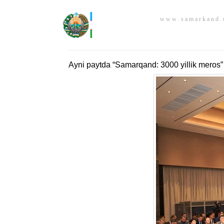
w w w . s a m a r k a n d . 
Ayni paytda “Samarqand: 3000 yillik meros”