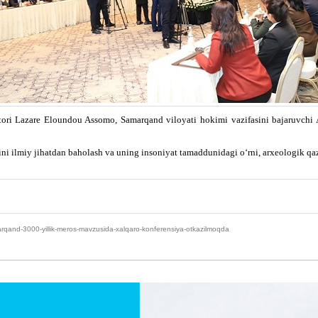
 Lazare Eloundou Assomo, Samarqand viloyati hokimi vazifasini bajaruvchi A
 ilmiy jihatdan baholash va uning insoniyat tamaddunidagi o‘rni, arxeologik qazis
arqand-3000-yillik-meros-mavzusida-xalqaro-konferensiya-otkazilmoqda