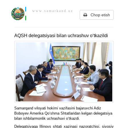
w w w . s a m a r k a n d . u z
Chop etish
AQSH delegatsiyasi bilan uchrashuv o‘tkazildi
Samarqand viloyati hokimi vazifasini bajaruvchi Adiz
Boboyev Amerika Qo‘shma Shtatlaridan kelgan delegatsiya
bilan ishbilarmonlik uchrashuvi o‘tkazdi.
Delegatsiyaga Illinoys shtati xazinasi nazoratchisi, siyosiy