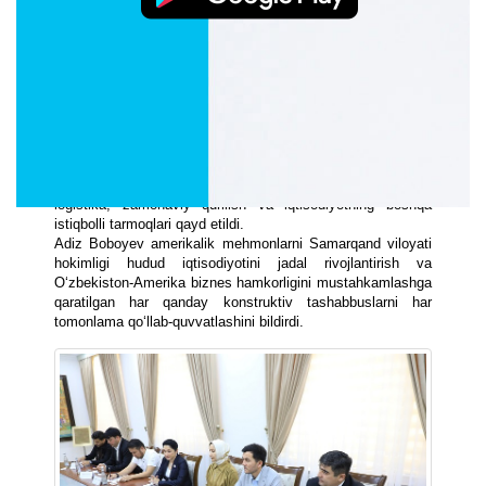
Amerikalik delegatsiya tarkibida Chikagoda ko‘p yillardan
buyon muvaffaqiyatli faoliyat olib borayotgan o‘zbekistonlik
va qirg‘izistonlik tadbirkorlar ham bor edi. Ular Samarqandda
biznes faoliyatini kengaytirishga qat’iy tayyor ekanliklarini
bildirdi. Ustuvor yo‘nalishlar sifatida axborot texnologiyalari,
logistika, zamonaviy qurilish va iqtisodiyotning boshqa
istiqbolli tarmoqlari qayd etildi.
Adiz Boboyev amerikalik mehmonlarni Samarqand viloyati
hokimligi hudud iqtisodiyotini jadal rivojlantirish va
O‘zbekiston-Amerika biznes hamkorligini mustahkamlashga
qaratilgan har qanday konstruktiv tashabbuslarni har
tomonlama qo‘llab-quvvatlashini bildirdi.