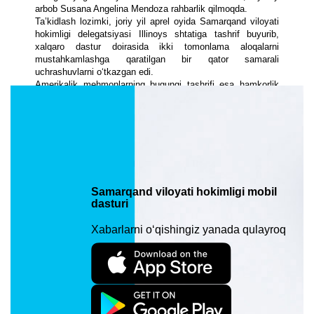
arbob Susana Angelina Mendoza rahbarlik qilmoqda.
Ta’kidlash lozimki, joriy yil aprel oyida Samarqand viloyati
hokimligi delegatsiyasi Illinoys shtatiga tashrif buyurib,
xalqaro dastur doirasida ikki tomonlama aloqalarni
mustahkamlashga qaratilgan bir qator samarali
uchrashuvlarni o‘tkazgan edi.
Amerikalik mehmonlarning bugungi tashrifi esa hamkorlik
munosabatlarini yanada rivojlantirishda muhim ahamiyatga
ega ekanligi ta’kidlandi.
Tomonlar bir-birlariga Samarqand viloyati va Illinoys shtati
haqida batafsil ma’lumotlar beruvchi taqdimotlarni namoyish
etishdi. Ayniqsa, qadimiy Samarqand va zamonaviy
Chikago shaharlari o‘rtasidagi hamkorlik istiqbollari, ikki
shaharning o‘zaro manfaatli tajriba almashinuvi uchun katta
imkoniyatlar yaratishiga alohida e’tibor qaratildi.
Samarqand viloyati hokimligi mobil
dasturi
Xabarlarni o‘qishingiz yanada qulayroq