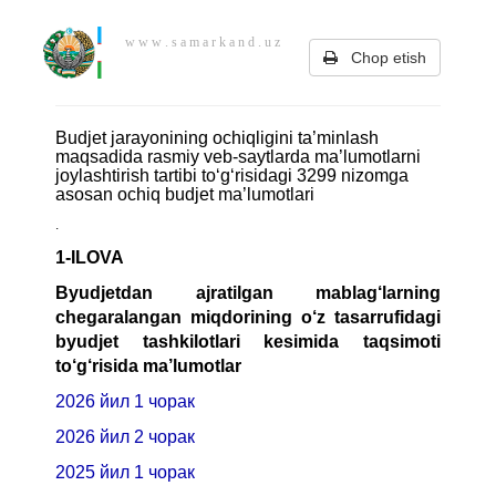
w w w . s a m a r k a n d . u z
Chop etish
Budjet jarayonining ochiqligini ta’minlash
maqsadida rasmiy veb-saytlarda ma’lumotlarni
joylashtirish tartibi to‘g‘risidagi 3299 nizomga
asosan ochiq budjet ma’lumotlari
.
1-ILOVA
Byudjetdan ajratilgan mablag‘larning
chegaralangan miqdorining o‘z tasarrufidagi
byudjet tashkilotlari kesimida taqsimoti
to‘g‘risida
ma’lumotlar
2026 йил 1 чорак
2026 йил 2 чорак
2025 йил 1 чорак