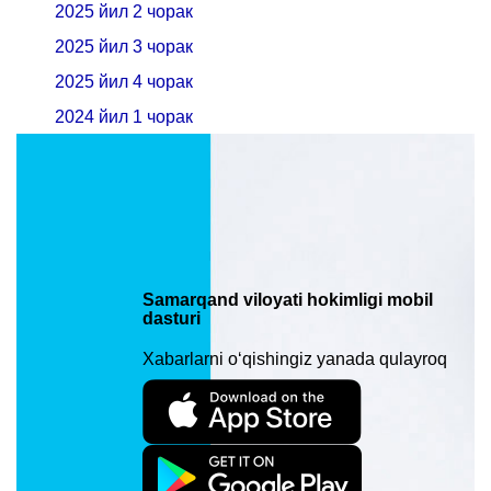
2025 йил 2 чорак
2025 йил 3 чорак
2025 йил 4 чорак
2024 йил 1 чорак
2024 йил 2 чорак
2024 йил 3 чорак
2024 йил 4 чорак
2-ILOVA
Samarqand viloyati hokimligi mobil
dasturi
Kapital qo‘yilmalar hisobidan amalga
oshirilayotgan loyihalarning ijrosi
Xabarlarni o‘qishingiz yanada qulayroq
to‘g‘risidagi
ma’lumotlar
2025 йил 1 чорак
2025 йил 2 чорак
2025 йил 3 чорак