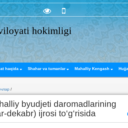
iloyati hokimligi
yat haqida
Shahar va tumanlar
Mahalliy Kengash
Hujj
ичлар
/
alliy byudjeti daromadlarining
-dekabr) ijrosi to‘g‘risida