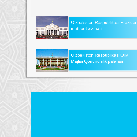
O‘zbekiston Respublikasi Preziden
matbuot xizmati
O‘zbekiston Respublikasi Oliy
Majlisi Qonunchilik palatasi