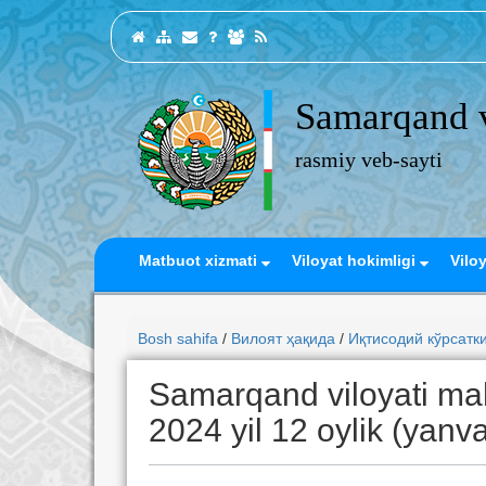
Samarqand v
rasmiy veb-sayti
Matbuot xizmati
Viloyat hokimligi
Vilo
Bosh sahifa
/
Вилоят ҳақида
/
Иқтисодий кўрсатк
Samarqand viloyati mah
2024 yil 12 oylik (yanvar