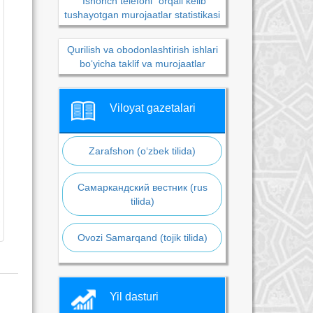
“Ishonch telefoni” orqali kelib
tushayotgan murojaatlar statistikasi
Qurilish va obodonlashtirish ishlari
bo‘yicha taklif va murojaatlar
Viloyat gazetalari
Zarafshon (o‘zbek tilida)
Самаркандский вестник (rus
tilida)
Ovozi Samarqand (tojik tilida)
Yil dasturi