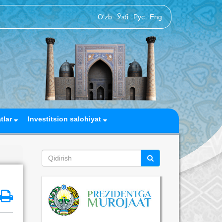
O‘zb
Ўзб
Рус
Eng
atlar
Investitsion salohiyat