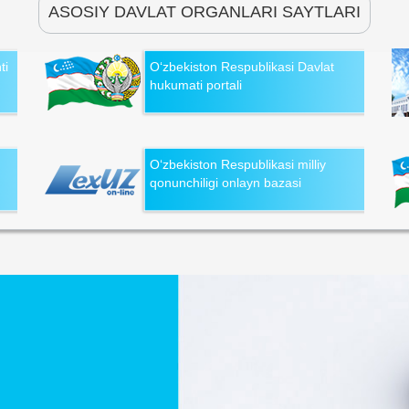
ASOSIY DAVLAT ORGANLARI SAYTLARI
ti
O‘zbekiston Respublikasi Davlat
hukumati portali
O‘zbekiston Respublikasi milliy
qonunchiligi onlayn bazasi