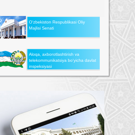
O‘zbekiston Respublikasi Oliy
Majlisi Senati
Aloqa, axborotlashtirish va
telekommunikatsiya bo‘yicha davlat
inspeksiyasi