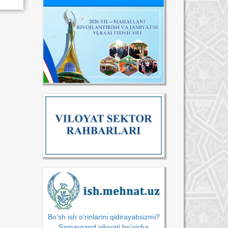
Bo‘sh ish o‘rinlarini qidirayabsizmi?
Samarqand viloyati bo‘yicha