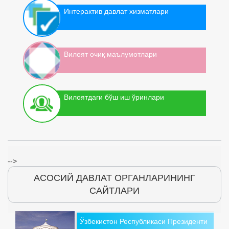
Интерактив давлат хизматлари
Вилоят очиқ маълумотлари
Вилоятдаги бўш иш ўринлари
-->
АСОСИЙ ДАВЛАТ ОРГАНЛАРИНИНГ
САЙТЛАРИ
Ўзбекистон Республикаси Президенти