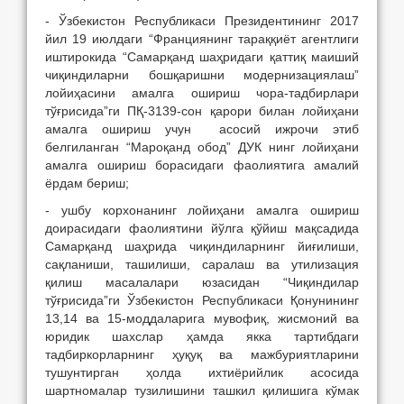
- Ўзбекистон Республикаси Президентининг 2017
йил 19 июлдаги “Франциянинг тараққиёт агентлиги
иштирокида “Самарқанд шаҳридаги қаттиқ маиший
чиқиндиларни бошқаришни модернизациялаш”
лойиҳасини амалга ошириш чора-тадбирлари
тўғрисида”ги ПҚ-3139-сон қарори билан лойиҳани
амалга ошириш учун асосий ижрочи этиб
белгиланган “Мароқанд обод” ДУК нинг лойиҳани
амалга ошириш борасидаги фаолиятига амалий
ёрдам бериш;
- ушбу корхонанинг лойиҳани амалга ошириш
доирасидаги фаолиятини йўлга қўйиш мақсадида
Самарқанд шаҳрида чиқиндиларнинг йиғилиши,
сақланиши, ташилиши, саралаш ва утилизация
қилиш масалалари юзасидан “Чиқиндилар
тўғрисида”ги Ўзбекистон Республикаси Қонунининг
13,14 ва 15-моддаларига мувофиқ, жисмоний ва
юридик шахслар ҳамда якка тартибдаги
тадбиркорларнинг ҳуқуқ ва мажбуриятларини
тушунтирган ҳолда ихтиёрийлик асосида
шартномалар тузилишини ташкил қилишига кўмак