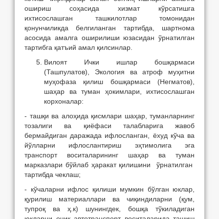
ошириш соҳасида хизмат кўрсатишга
ихтисослашган ташкилотлар томонидан
қонунчиликда белгиланган тартибда, шартнома
асосида амалга оширилиши юзасидан ўрнатилган
тартибга қатъий амал қилсинлар.
Вилоят Ички ишлар бошқармаси
(Ташпулатов), Экология ва атроф муҳитни
муҳофаза қилиш бошқармаси (Негматов),
шаҳар ва туман ҳокимлари, ихтисослашган
корхоналар:
- ташқи ва алоҳида қисмлари шаҳар, туманларнинг
тозалиги ва қиёфаси талабларига жавоб
бермайдиган даражада ифлосланган, ёхуд кўча ва
йўлларни ифлослантириш эҳтимолига эга
транспорт воситаларининг шаҳар ва туман
марказлари бўйлаб ҳаракат қилишини ўрнатилган
тартибда чеклаш;
- кўчаларни ифлос қилиши мумкин бўлган юклар,
қурилиш материаллари ва чиқиндиларни (қум,
тупроқ ва ҳ.к) шунингдек, бошқа тўкиладиган
юкларни очиқ автотранспорт воситаларида ташиш