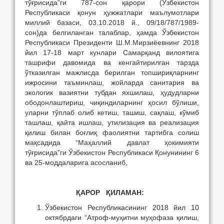
тўғрисида”ги 787-сон қарори (Ўзбекистон
Республикаси қонун ҳужжатлари маълумотлари
миллий базаси, 03.10.2018 й., 09/18/787/1989-
сон)да белгиланган талаблар, ҳамда Ўзбекистон
Республикаси Президенти Ш.М.Мирзиёевнинг 2018
йил 17-18 март кунлари Самарқанд вилоятига
ташрифи давомида ва кенгайтирилган тарзда
ўтказилган мажлисда берилган топшириқларнинг
ижросини таъминлаш, жойларда санитария ва
экологик вазиятни тубдан яхшилаш, ҳудудларни
ободонлаштириш, чиқиндиларнинг ҳосил бўлиши,
уларни тўплаб олиб кетиш, ташиш, сақлаш, кўмиб
ташлаш, қайта ишлаш, утилизация ва реализация
қилиш билан боғлиқ фаолиятни тартибга солиш
мақсадида “Маҳаллий давлат ҳокимияти
тўғрисида”ги Ўзбекистон Республикаси Қонунининг 6
ва 25-моддаларига асосланиб,
ҚАРОР ҚИЛАМАН:
Ўзбекистон Республикасининг 2018 йил 10
октябрдаги “Атроф-муҳитни муҳофаза қилиш,