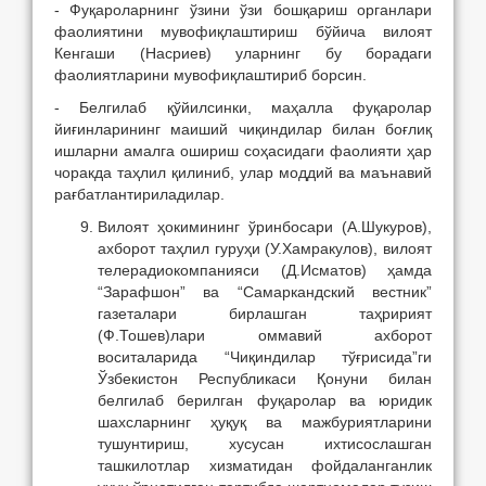
- Фуқароларнинг ўзини ўзи бошқариш органлари
фаолиятини мувофиқлаштириш бўйича вилоят
Кенгаши (Насриев) уларнинг бу борадаги
фаолиятларини мувофиқлаштириб борсин.
- Белгилаб қўйилсинки, маҳалла фуқаролар
йиғинларининг маиший чиқиндилар билан боғлиқ
ишларни амалга ошириш соҳасидаги фаолияти ҳар
чоракда таҳлил қилиниб, улар моддий ва маънавий
рағбатлантириладилар.
Вилоят ҳокимининг ўринбосари (А.Шукуров),
ахборот таҳлил гуруҳи (У.Хамракулов), вилоят
телерадиокомпанияси (Д.Исматов) ҳамда
“Зарафшон” ва “Самаркандский вестник”
газеталари бирлашган таҳририят
(Ф.Тошев)лари оммавий ахборот
воситаларида “Чиқиндилар тўғрисида”ги
Ўзбекистон Республикаси Қонуни билан
белгилаб берилган фуқаролар ва юридик
шахсларнинг ҳуқуқ ва мажбуриятларини
тушунтириш, хусусан ихтисослашган
ташкилотлар хизматидан фойдаланганлик