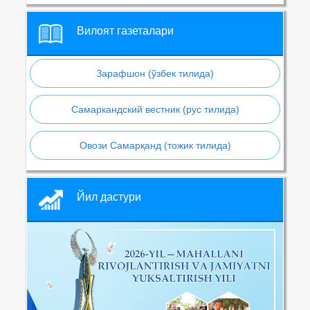
Вилоят газеталари
Зарафшон (ўзбек тилида)
Самаркандский вестник (рус тилида)
Овози Самарқанд (тожик тилида)
Йил дастури