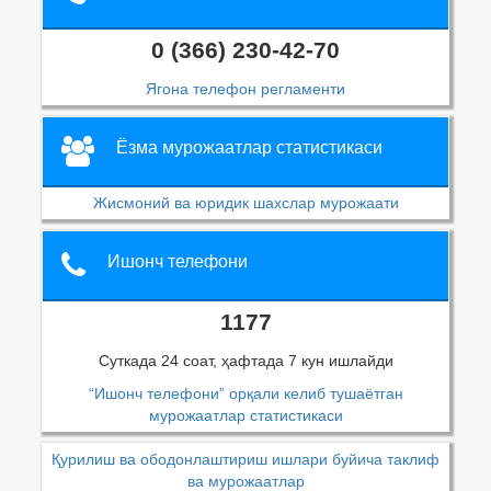
0 (366) 230-42-70
Ягона телефон регламенти
Ёзма мурожаатлар статистикаси
Жисмоний ва юридик шахслар мурожаати
Ишонч телефони
1177
Суткада 24 соат, ҳафтада 7 кун ишлайди
“Ишонч телефони” орқали келиб тушаётган
мурожаатлар статистикаси
Қурилиш ва ободонлаштириш ишлари буйича таклиф
ва мурожаатлар