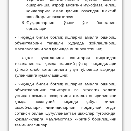
оширилиши, атроф муҳитни муҳофаза қилиш
қоидаларига амал қилиш юзасидан шахсий
жавобгарлик юклатилсин.
Фуқароларнинг ўзини ўзи бошқариш
органлари:
- чиқинди билан боғлиқ ишларни амалга ошириш
объектларини тегишли ҳудудда жойлаштириш
масалаларини ҳал қилишда иштирок этишни;
- аҳоли пунктларини санитария жиҳатидан
тозаланишига ҳамда маиший-рўзғор чиқиндилари
тўплаб олиб кетилганлиги учун тўловлар вақтида
тўланишига кўмаклашишни;
- чиқинди билан боғлиқ ишларни амалга ошириш
объектларининг санитария ва экологик ҳолати
устидан жамоат назоратини амалга оширилишини
ҳамда ноқонуний чиқинди қабул қилиш
шохобчалари, чиқиндиларнинг ноқонуний олди-
сотдиси билан шуғулланаётган шахслар тўғрисида
ҳокимликларга маълумотлар киритиб борилишини
таъминласинлар.