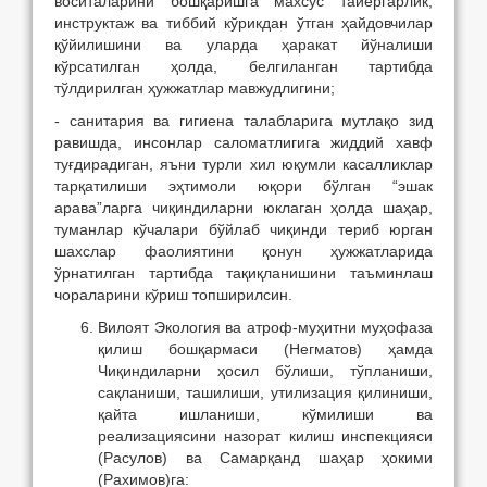
воситаларини бошқаришга махсус тайёргарлик,
инструктаж ва тиббий кўрикдан ўтган ҳайдовчилар
қўйилишини ва уларда ҳаракат йўналиши
кўрсатилган ҳолда, белгиланган тартибда
тўлдирилган ҳужжатлар мавжудлигини;
- санитария ва гигиена талабларига мутлақо зид
равишда, инсонлар саломатлигига жиддий хавф
туғдирадиган, яъни турли хил юқумли касалликлар
тарқатилиши эҳтимоли юқори бўлган “эшак
арава”ларга чиқиндиларни юклаган ҳолда шаҳар,
туманлар кўчалари бўйлаб чиқинди териб юрган
шахслар фаолиятини қонун ҳужжатларида
ўрнатилган тартибда тақиқланишини таъминлаш
чораларини кўриш топширилсин.
Вилоят Экология ва атроф-муҳитни муҳофаза
қилиш бошқармаси (Негматов) ҳамда
Чиқиндиларни ҳосил бўлиши, тўпланиши,
сақланиши, ташилиши, утилизация қилиниши,
қайта ишланиши, кўмилиши ва
реализациясини назорат килиш инспекцияси
(Расулов) ва Самарқанд шаҳар ҳокими
(Рахимов)га: