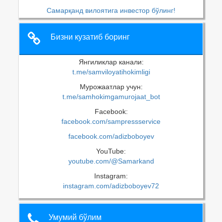
Самарқанд вилоятига инвестор бўлинг!
Бизни кузатиб боринг
Янгиликлар канали:
t.me/samviloyatihokimligi
Мурожаатлар учун:
t.me/samhokimgamurojaat_bot
Facebook:
facebook.com/sampressservice
facebook.com/adizboboyev
YouTube:
youtube.com/@Samarkand
Instagram:
instagram.com/adizboboyev72
Умумий бўлим