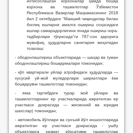
ихтисослашган корхоналар ҳамда бошқа
корхона ва ташкилотлар Ўзбекистон
Республикаси Вазирлар Маҳкамасининг 2018
йил 2 октябрдаги “Маиший чиқиндилар билан
боғлиқ ишларни амалга ошириш соҳасидаги
ишлар самарадорлигини янада ошириш чора-
тадбирлари тўғрисида”ги 787-сон қарорига
мувофиқ, ҳудудларни санитария жиҳатидан
тозалаш:
- ободонлаштириш объектларида — шаҳар ва туман
ободонлаштириш бошқармалари томонидан;
- кўп квартирали уйлар атрофидаги ҳудудларда —
хусусий уй-жой мулкдорлари ширкатлари ёки
бошқарувчи ташкилотлар томонидан;
- якка тартибдаги турар жой уйлари ва
ташкилотларнинг ер участкаларида ажратилган ер
участкаси доирасида — жисмоний ва юридик
шахслар) томонидан;
- автомобиль йўллари ва сунъий йўл иншоотларида
ажратилган ер участкаси доирасида - ушбу
объектларга хизмат кўрсатувчи ташкилотлар