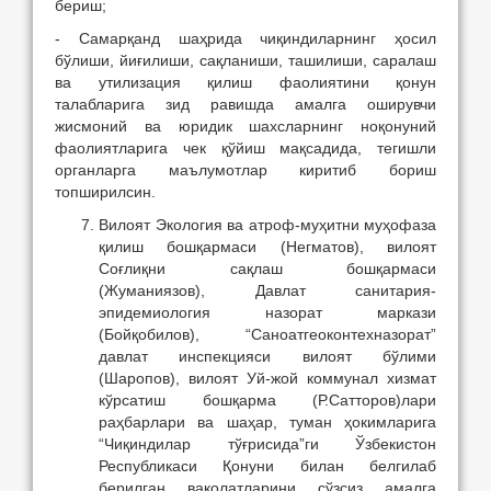
бериш;
- Самарқанд шаҳрида чиқиндиларнинг ҳосил
бўлиши, йиғилиши, сақланиши, ташилиши, саралаш
ва утилизация қилиш фаолиятини қонун
талабларига зид равишда амалга оширувчи
жисмоний ва юридик шахсларнинг ноқонуний
фаолиятларига чек қўйиш мақсадида, тегишли
органларга маълумотлар киритиб бориш
топширилсин.
Вилоят Экология ва атроф-муҳитни муҳофаза
қилиш бошқармаси (Негматов), вилоят
Соғлиқни сақлаш бошқармаси
(Жуманиязов), Давлат санитария-
эпидемиология назорат маркази
(Бойқобилов), “Саноатгеоконтехназорат”
давлат инспекцияси вилоят бўлими
(Шаропов), вилоят Уй-жой коммунал хизмат
кўрсатиш бошқарма (Р.Сатторов)лари
раҳбарлари ва шаҳар, туман ҳокимларига
“Чиқиндилар тўғрисида”ги Ўзбекистон
Республикаси Қонуни билан белгилаб
берилган ваколатларини сўзсиз амалга