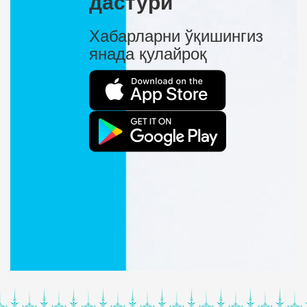
дастури
Хабарларни ўқишингиз
янада қулайроқ