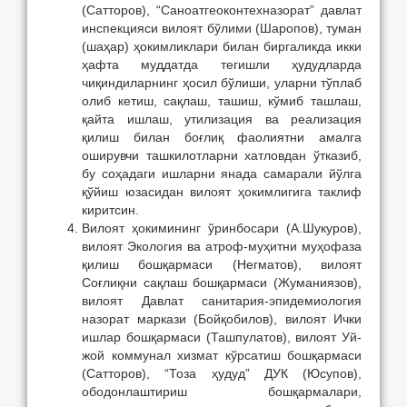
(Сатторов), “Саноатгеоконтехназорат” давлат
инспекцияси вилоят бўлими (Шаропов), туман
(шаҳар) ҳокимликлари билан биргаликда икки
ҳафта муддатда тегишли ҳудудларда
чиқиндиларнинг ҳосил бўлиши, уларни тўплаб
олиб кетиш, сақлаш, ташиш, кўмиб ташлаш,
қайта ишлаш, утилизация ва реализация
қилиш билан боғлиқ фаолиятни амалга
оширувчи ташкилотларни хатловдан ўтказиб,
бу соҳадаги ишларни янада самарали йўлга
қўйиш юзасидан вилоят ҳокимлигига таклиф
киритсин.
Вилоят ҳокимининг ўринбосари (А.Шукуров),
вилоят Экология ва атроф-муҳитни муҳофаза
қилиш бошқармаси (Негматов), вилоят
Соғлиқни сақлаш бошқармаси (Жуманиязов),
вилоят Давлат санитария-эпидемиология
назорат маркази (Бойқобилов), вилоят Ички
ишлар бошқармаси (Ташпулатов), вилоят Уй-
жой коммунал хизмат кўрсатиш бошқармаси
(Сатторов), “Тоза ҳудуд” ДУК (Юсупов),
ободонлаштириш бошқармалари,