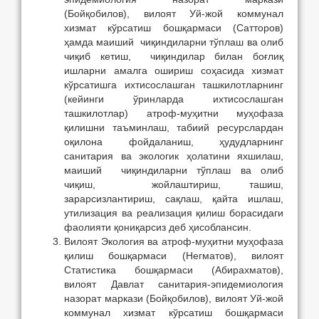
(Бойқобилов), вилоят Уй-жой коммунал
хизмат кўрсатиш бошқармаси (Сатторов)
ҳамда маиший чиқиндиларни тўплаш ва олиб
чиқиб кетиш, чиқиндилар билан боғлиқ
ишларни амалга ошириш соҳасида хизмат
кўрсатишга ихтисослашган ташкилотларнинг
(кейинги ўринларда ихтисослашган
ташкилотлар) атроф-муҳитни муҳофаза
қилишни таъминлаш, табиий ресурслардан
оқилона фойдаланиш, ҳудудларнинг
санитария ва экологик ҳолатини яхшилаш,
маиший чиқиндиларни тўплаш ва олиб
чиқиш, жойлаштириш, ташиш,
зарарсизлантириш, сақлаш, қайта ишлаш,
утилизация ва реализация қилиш борасидаги
фаолияти қониқарсиз деб ҳисоблансин.
Вилоят Экология ва атроф-муҳитни муҳофаза
қилиш бошқармаси (Негматов), вилоят
Статистика бошқармаси (Абирахматов),
вилоят Давлат санитария-эпидемиология
назорат маркази (Бойқобилов), вилоят Уй-жой
коммунал хизмат кўрсатиш бошқармаси