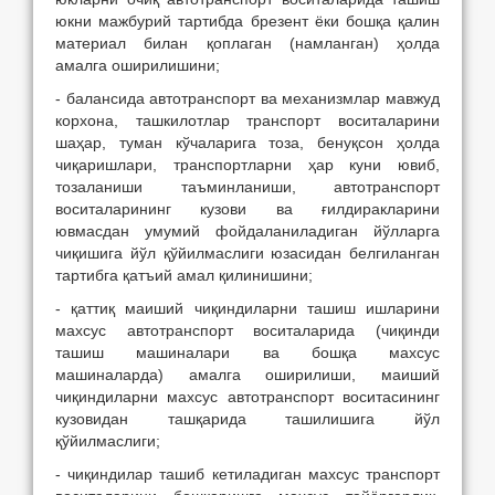
юкни мажбурий тартибда брезент ёки бошқа қалин
материал билан қоплаган (намланган) ҳолда
амалга оширилишини;
- балансида автотранспорт ва механизмлар мавжуд
корхона, ташкилотлар транспорт воситаларини
шаҳар, туман кўчаларига тоза, бенуқсон ҳолда
чиқаришлари, транспортларни ҳар куни ювиб,
тозаланиши таъминланиши, автотранспорт
воситаларининг кузови ва ғилдиракларини
ювмасдан умумий фойдаланиладиган йўлларга
чиқишига йўл қўйилмаслиги юзасидан белгиланган
тартибга қатъий амал қилинишини;
- қаттиқ маиший чиқиндиларни ташиш ишларини
махсус автотранспорт воситаларида (чиқинди
ташиш машиналари ва бошқа махсус
машиналарда) амалга оширилиши, маиший
чиқиндиларни махсус автотранспорт воситасининг
кузовидан ташқарида ташилишига йўл
қўйилмаслиги;
- чиқиндилар ташиб кетиладиган махсус транспорт