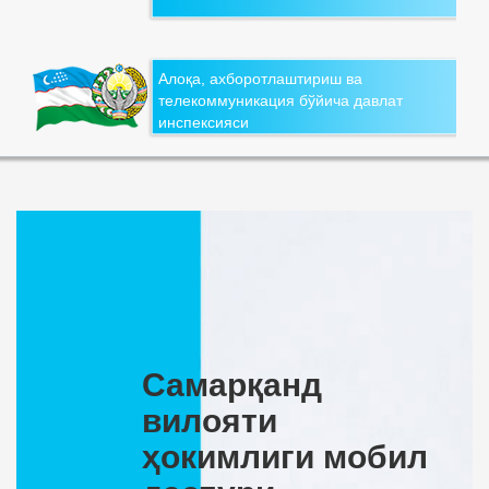
Алоқа, ахборотлаштириш ва
телекоммуникация бўйича давлат
инспексияси
Самарқанд
вилояти
ҳокимлиги мобил