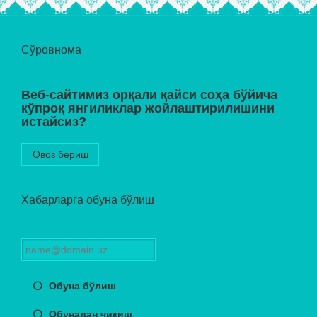
Сўровнома
Веб-сайтимиз орқали қайси соҳа бўйича
кўпроқ янгиликлар жойлаштирилишини
истайсиз?
Овоз бериш
Хабарларга обуна бўлиш
Обуна бўлиш
Обунадан чиқиш