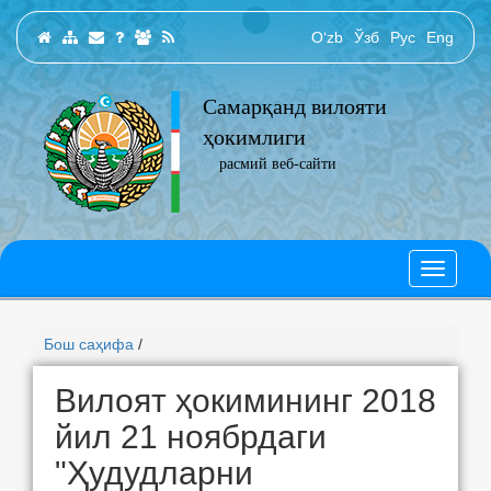
O‘zb
Ўзб
Рус
Eng
Самарқанд вилояти
ҳокимлиги
расмий веб-сайти
Бош саҳифа
/
Вилоят ҳокимининг 2018
йил 21 ноябрдаги
"Ҳудудларни