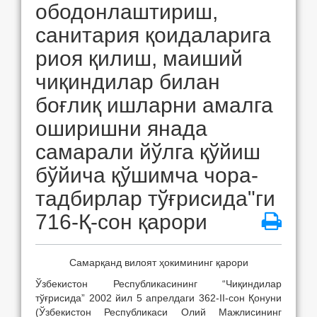
ободонлаштириш,
санитария қоидаларига
риоя қилиш, маиший
чиқиндилар билан
боғлиқ ишларни амалга
оширишни янада
самарали йўлга қўйиш
бўйича қўшимча чора-
тадбирлар тўғрисида"ги
716-Қ-сон қарори
Самарқанд вилоят ҳокимининг қарори
Ўзбекистон Республикасининг “Чиқиндилар
тўғрисида” 2002 йил 5 апрелдаги 362-II-сон Қонуни
(Ўзбекистон Республикаси Олий Мажлисининг