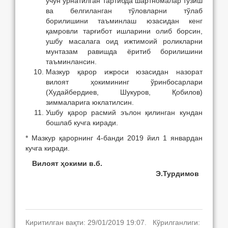
учун ўрнатилган тартибда шартномалар тузиш
ва белгиланган тўловларни тўлаб
борилишини таъминлаш юзасидан кенг
қамровли тарғибот ишларини олиб борсин,
ушбу масалага оид ижтимоий роликларни
мунтазам равишда ёритиб борилишини
таъминлансин.
Мазкур қарор ижроси юзасидан назорат
вилоят ҳокимининг ўринбосарлари
(Худайбердиев, Шукуров, Қобилов)
зиммаларига юклатилсин.
Ушбу қарор расмий эълон қилинган кундан
бошлаб кучга киради.
* Мазкур қарорнинг 4-банди 2019 йил 1 январдан
кучга киради.
Вилоят ҳокими в.б.
Э.Турдимов
Киритилган вақти: 29/01/2019 19:07. Кўрилганлиги: