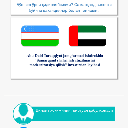
Бўш иш ўрни қидираябсизми? Самарқанд вилояти
бўйича ваканциялар билан танишинг.
Вилоят ҳокимининг виртуал қабулхонаси