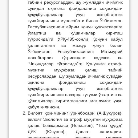
табиий ресурслардан, шу жумладан ичимлик
сувидан оқилона фойдаланиш соҳасидаги
ҳуқуқбузарликлар учун жавобгарлик
кучайтирилиши муносабати билан Ўзбекистон
Республикасининг айрим қонун ҳужжатларига
ўзгартиш ва қўшимчалар киритиш
тўғрисида”ги ЎРҚ-495-сонли Қонуни қабул
қилинганлиги ва мазкур қонун билан
Ўзбекистон Республикасининг Маъмурий
жавобгарлик тўғрисидаги кодекси ва
“Чиқиндилар тўғрисида”ги Қонунига атроф-
муҳитни муҳофаза қилиш, табиий
ресурслардан, шу жумладан ичимлик сувидан
оқилона фойдаланиш соҳасидаги
ҳуқуқбузарликлар учун жавобгарлик
кучайтирилишини назарда тутувчи ўзгартиш ва
қўшимчалар киритилганлиги маълумот учун
қабул қилинсин.
Вилоят ҳокимининг ўринбосари (А.Шукуров),
вилоят Экология ва атроф муҳитни муҳофаза
қилиш бошқармаси (Негматов), “Тоза ҳудуд”
ДУК (Юсупов), Давлат санитария-
эпидемиология назорат маркази