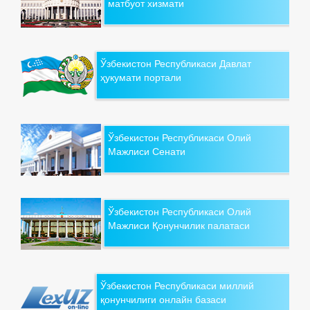
матбуот хизмати
Ўзбекистон Республикаси Давлат
ҳукумати портали
Ўзбекистон Республикаси Олий
Мажлиси Сенати
Ўзбекистон Республикаси Олий
Мажлиси Қонунчилик палатаси
Ўзбекистон Республикаси миллий
қонунчилиги онлайн базаси