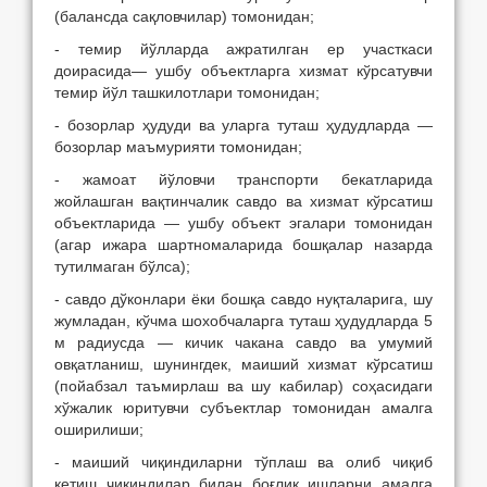
(балансда сақловчилар) томонидан;
- темир йўлларда ажратилган ер участкаси
доирасида— ушбу объектларга хизмат кўрсатувчи
темир йўл ташкилотлари томонидан;
- бозорлар ҳудуди ва уларга туташ ҳудудларда —
бозорлар маъмурияти томонидан;
- жамоат йўловчи транспорти бекатларида
жойлашган вақтинчалик савдо ва хизмат кўрсатиш
объектларида — ушбу объект эгалари томонидан
(агар ижара шартномаларида бошқалар назарда
тутилмаган бўлса);
- савдо дўконлари ёки бошқа савдо нуқталарига, шу
жумладан, кўчма шохобчаларга туташ ҳудудларда 5
м радиусда — кичик чакана савдо ва умумий
овқатланиш, шунингдек, маиший хизмат кўрсатиш
(пойабзал таъмирлаш ва шу кабилар) соҳасидаги
хўжалик юритувчи субъектлар томонидан амалга
оширилиши;
- маиший чиқиндиларни тўплаш ва олиб чиқиб
кетиш чиқиндилар билан боғлиқ ишларни амалга