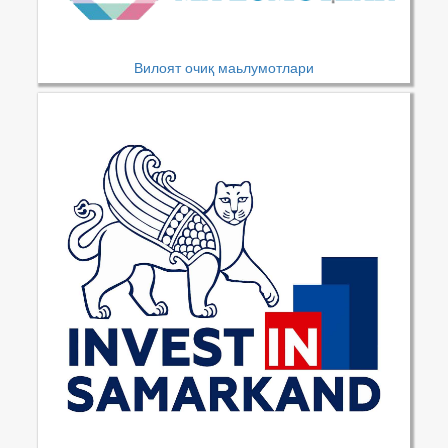
Вилоят очиқ маьлумотлари