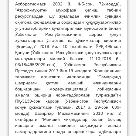
Ахборотномаси, 2002 й., 4-5-сон, 72-модда),
“Атроф-муҳитни муҳофаза қилиш, табиий
ресурслардан, шу жумладан ичимлик сувидан
оқилона фойдаланиш соҳасидаги ҳуқуқбузарликлар
учун жавобгарлик кучайтирилиши муносабати билан
Ўзбекистон Республикасининг айрим қонун
ҳужжатларига ўзгартиш ва қўшимчалар киритиш
тўғрисида” 2018 йил 10 октябрдаги ЎРҚ-495-сон
Қонуни (Ўзбекистон Республикаси қонун ҳужжатлари
маълумотлари миллий базаси, 11.10.2018 й.,
03/18/495/2029-сон), Ўзбекистон Республикаси
Президентининг 2017 йил 19 июлдаги “Франциянинг
тараққиёт агентлиги иштирокида “Самарқанд
шаҳридаги қаттиқ маиший чиқиндиларни
бошқаришни модернизациялаш” лойиҳасини
амалга ошириш чора-тадбирлари тўғрисида”ги
ПҚ-3139-сон қарори (Ўзбекистон Республикаси
қонун ҳужжатлари тўплами, 2017 й., 29-сон, 689-
модда), Вазирлар Маҳкамасининг 2018 йил 2
октябрдаги “Маиший чиқиндилар билан боғлиқ
ишларни амалга ошириш соҳасидаги ишлар
самарадорлигини янада ошириш чора-тадбирлари