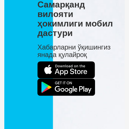
Самарқанд
вилояти
ҳокимлиги мобил
дастури
Хабарларни ўқишингиз
янада қулайроқ