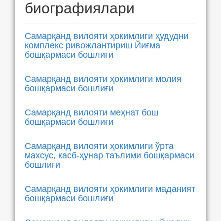
биографиялари
Самарқанд вилояти ҳокимлиги ҳудудни
комплекс ривожлантириш Йиғма
бошқармаси бошлиғи
Самарқанд вилояти ҳокимлиги молия
бошқармаси бошлиғи
Самарқанд вилояти меҳнат бош
бошқармаси бошлиғи
Самарқанд вилояти ҳокимлиги ўрта
махсус, касб-ҳунар таълими бошқармаси
бошлиғи
Самарқанд вилояти ҳокимлиги маданият
бошқармаси бошлиғи