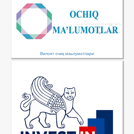
Вилоят очиқ маьлумотлари