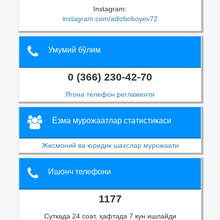
Instagram:
instagram.com/adizboboyev72
Умумий бўлим
0 (366) 230-42-70
Ягона телефон регламенти
Ёзма мурожаатлар статистикаси
Жисмоний ва юридик шахслар мурожаати
Ишонч телефони
1177
Суткада 24 соат, ҳафтада 7 кун ишлайди