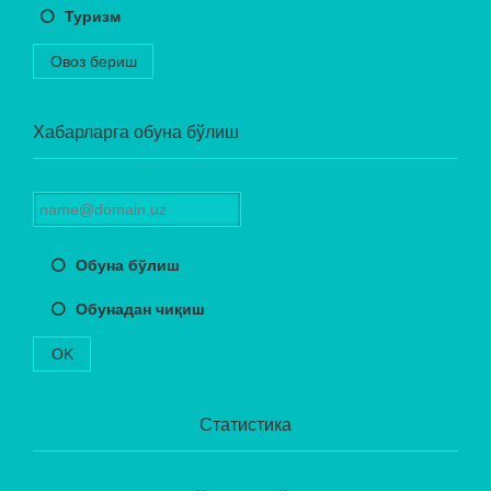
Туризм
Овоз бериш
Хабарларга обуна бўлиш
Обуна бўлиш
Обунадан чиқиш
OK
Статистика