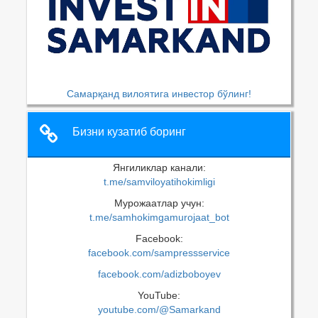
Самарқанд вилоятига инвестор бўлинг!
Бизни кузатиб боринг
Янгиликлар канали:
t.me/samviloyatihokimligi
Мурожаатлар учун:
t.me/samhokimgamurojaat_bot
Facebook:
facebook.com/sampressservice
facebook.com/adizboboyev
YouTube:
youtube.com/@Samarkand