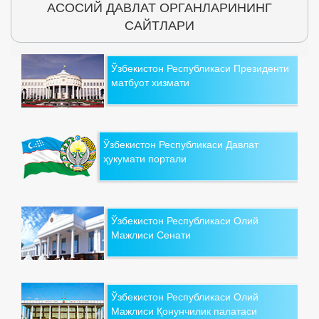
АСОСИЙ ДАВЛАТ ОРГАНЛАРИНИНГ
САЙТЛАРИ
Ўзбекистон Республикаси Президенти
матбуот хизмати
Ўзбекистон Республикаси Давлат
ҳукумати портали
Ўзбекистон Республикаси Олий
Мажлиси Сенати
Ўзбекистон Республикаси Олий
Мажлиси Қонунчилик палатаси