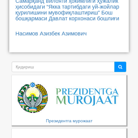
Самарқанд вилояти ҳокимлиги ҳўжалик
ҳисобидаги “Якка тартибдаги уй-жойлар
қурилишини мувофиқлаштириш” Бош
бошқармаси Давлат корхонаси бошлиғи
Насимов Азизбек Азимович
Президентга мурожаат