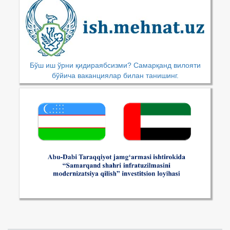
Бўш иш ўрни қидираябсизми? Самарқанд вилояти
бўйича ваканциялар билан танишинг.