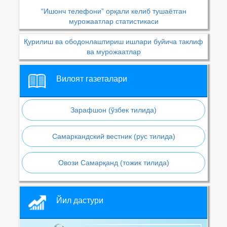
“Ишонч телефони” орқали келиб тушаётган
мурожаатлар статистикаси
Қурилиш ва ободонлаштириш ишлари буйича таклиф
ва мурожаатлар
Вилоят газеталари
Зарафшон (ўзбек тилида)
Самаркандский вестник (рус тилида)
Овози Самарқанд (тожик тилида)
Йил дастури