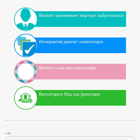
Вилоят ҳокимининг виртуал қабулхонаси
Интерактив давлат хизматлари
Вилоят очиқ маълумотлари
Вилоятдаги бўш иш ўринлари
-->