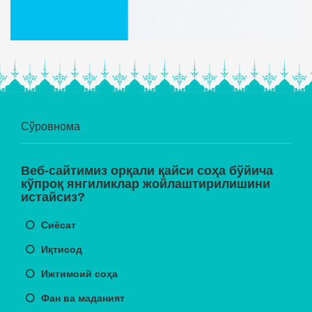
Сўровнома
Веб-сайтимиз орқали қайси соҳа бўйича
кўпроқ янгиликлар жойлаштирилишини
истайсиз?
Сиёсат
Иқтисод
Ижтимоий соҳа
Фан ва маданият