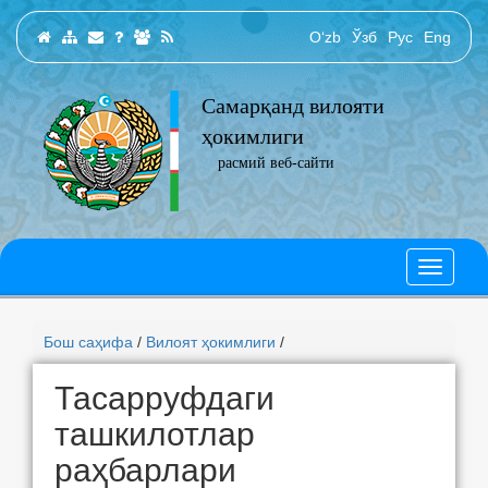
O‘zb
Ўзб
Рус
Eng
Самарқанд вилояти
ҳокимлиги
расмий веб-сайти
Бош саҳифа
/
Вилоят ҳокимлиги
/
Тасарруфдаги
ташкилотлар
раҳбарлари