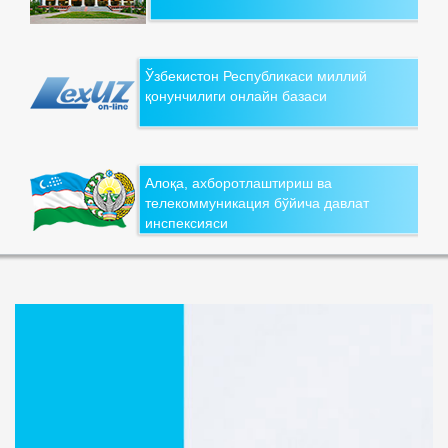
Ўзбекистон Республикаси миллий
қонунчилиги онлайн базаси
Алоқа, ахборотлаштириш ва
телекоммуникация бўйича давлат
инспексияси