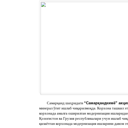
Самарқанд шаҳридаги
“Самарқандкимё” акци
минерал ўғит ишлаб чиқарилмоқда. Корхона ташкил эт
корхонада амалга оширилган модернизация ишларидан 
Қозоғистон ва Грузия республикалари учун ишлаб чиқ
қилаётган корхонада модернизация ишларини давом э