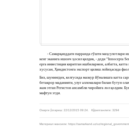
- Самарқанддаги парранда гўшти маҳсулотлари ишла
кенг эканига ишонч ҳосил қилдик, - деди “Innocepta S
ерга инвестиция киритган ишбилармон, албатта, катта
хусусан, Ҳиндистонга экспорт қилиш лойиҳасида фаол
Биз, шунингдек, келгусида мазкур йўналишга катта с
бетакрор маданияти, улуғ алломалари билан бутун ол
жам этган Регистон ансамбли чиройига лол қолдим. Б
мафтун этди.
Охирги ўзгариш: 22/12/2015 09:24. Кўрилганлиги: 3294
Материал манзили: https://samarkand.uz/uz/regional_government/for