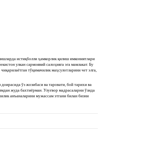
ишларда истиқболли ҳамкорлик қилиш имкониятлари
бекистон улкан сармоявий салоҳияга эга мамлакат. Бу
 чиқарилаётган тўқимачилик маҳсулотларини чет элга,
доирасида ўз жозибаси ва таровати, бой тарихи ва
имдан жуда бахтиёрман. Улуғвор мадрасаларни ўзида
рчилик анъаналарини мужассам этгани билан бизни