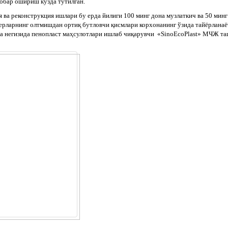
робар ошириш кўзда тутилган.
 ва реконструкция ишлари бу ерда йилиги 100 минг дона музлаткич ва 50 ми
ерларнинг олтмишдан ортиқ бутловчи қисмлари корхонанинг ўзида тайёрланаё
а негизида пенопласт маҳсулотлари ишлаб чиқарувчи «SinoEcoPlast» МЧЖ та