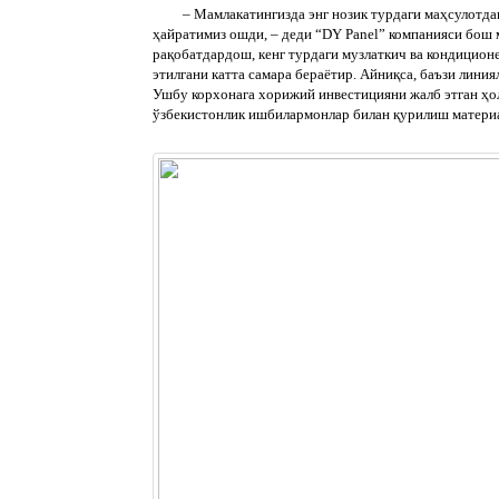
– Мамлакатингизда энг нозик турдаги маҳсулотдан т
ҳайратимиз ошди, – деди “DY Panel” компанияси бош 
рақобатдардош, кенг турдаги музлаткич ва кондицион
этилгани катта самара бераётир. Айниқса, баъзи лин
Ушбу корхонага хорижий инвестицияни жалб этган ҳо
ўзбекистонлик ишбилармонлар билан қурилиш материа