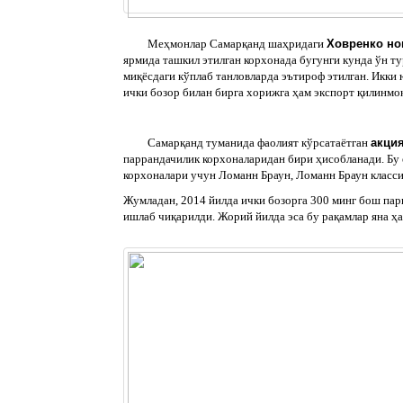
Меҳмонлар Самарқанд шаҳридаги
Ховренко но
ярмида ташкил этилган корхонада бугунги кунда ўн т
миқёсдаги кўплаб танловларда эътироф этилган. Икки
ички бозор билан бирга хорижга ҳам экспорт қилинмо
Самарқанд туманида фаолият кўрсатаётган
акци
паррандачилик корхоналаридан бири ҳисобланади. Бу 
корхоналари учун Ломанн Браун, Ломанн Браун класси
Жумладан, 2014 йилда ички бозорга 300 минг бош пар
ишлаб чиқарилди. Жорий йилда эса бу рақамлар яна ҳ