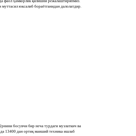
ида фаол ҳамкорлик қилишни режалаштиряпмиз.
и муттасил юксалиб бораётганидан далолатдир.
ўрнини босувчи бир неча турдаги музлаткич ва
рда 13400 дан ортиқ маиший техника ишлаб