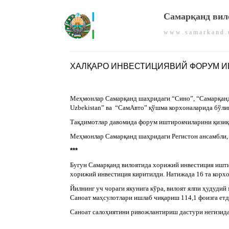
Самарқанд вил
w w w . s a m a r k a n d . 
ХАЛҚАРО ИНВЕСТИЦИЯВИЙ ФОРУМ 
Меҳмонлар Самарқанд шаҳридаги “Сино”, “Самарқанд
Uzbekistan” ва “СамАвто” қўшма корхоналарида бўли
Тақдимотлар давомида форум иштирокчиларини қизиқт
Меҳмонлар Самарқанд шаҳридаги Регистон ансамбли, 
***
Бугун Самарқанд вилоятида хорижий инвестиция иштир
хорижий инвестиция киритилди. Натижада 16 та корхо
Йилнинг уч чораги якунига кўра, вилоят ялпи ҳудудий
Саноат маҳсулотлари ишлаб чиқариш 114,1 фоизга етд
Саноат салоҳиятини ривожлантириш дастури негизида 