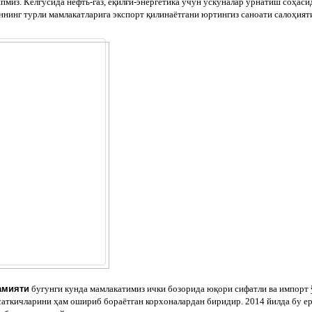
пмиз. Келгусида нефть-газ, ёқилғи-энергетика учун ускуналар ўрнатиш соҳас
нинг турли мамлакатларига экспорт қилинаётгани юртингиз саноати салоҳият
амияти
бугунги кунда мамлакатимиз ички бозорида юқори сифатли ва импорт 
саткичларини ҳам ошириб бораётган корхоналардан биридир. 2014 йилда бу е