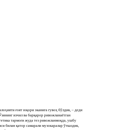
оҳияти ғоят юқори эканига гувоҳ бўлдик, – деди
 Ўзининг изчил ва барқарор ривожланаётган
гетика тармоғи жуда тез ривожланмоқда, ушбу
си билан қатор самарали музокаралар ўтказдик,