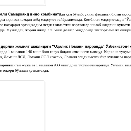
мли Самарқанд вино комбинати
да ҳам бўлиб, унинг фаолияти билан яқин
урга яқин юз номдан зиёд маҳсулот тайёрланмоқда. Комбинат маҳсулотлари “Ў
 юз нафардан ортиқ ходим меҳнат қилаётган корхонада ишлаб чиқариш қувват
қда. Жумладан, жорий йилда 530 минг доллар миқдорида экспорт амалга ошири
ядорлик жамият шаклидаги “Оҳалик Ломанн парранда” Ўзбекистон-
ерда 1 миллион 140 минг бош товуқ боқиш имконияти мавжуд. Корхона тухум в
к, Ломанн ЛСЛ, Ломанн ЛСЛ классик, Ломанн сенди наслли бир кунлик ва пар
варишланган жўжа ва 1 миллион 933 минг дона тухум ечиқарилди. Умуман, йи
ам юқори бўлиши кутилмоқда.