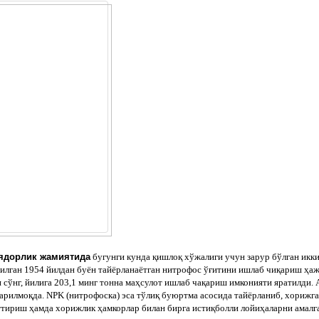
ядорлик жамиятида
бугунги кунда қишлоқ хўжалиги учун зарур бўлган икк
илган 1954 йилдан буён тайёрланаётган нитрофос ўғитини ишлаб чиқариш ҳажм
сўнг, йилига 203,1 минг тонна маҳсулот ишлаб чақариш имконияти яратилди. 
арилмоқда. NPK (нитрофоска) эса тўлиқ буюртма асосида тайёрланиб, хорижга
ттириш ҳамда хорижлик ҳамкорлар билан бирга истиқболли лойиҳаларни амалг