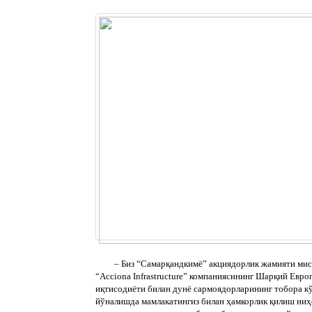
– Биз “Самарқандкимё” акциядорлик жамияти мисолид
“Acciona Infrastructure” компаниясининг Шарқий Евро
иқтисодиёти билан дунё сармоядорларининг тобора кў
йўналишда мамлакатингиз билан ҳамкорлик қилиш ниҳо