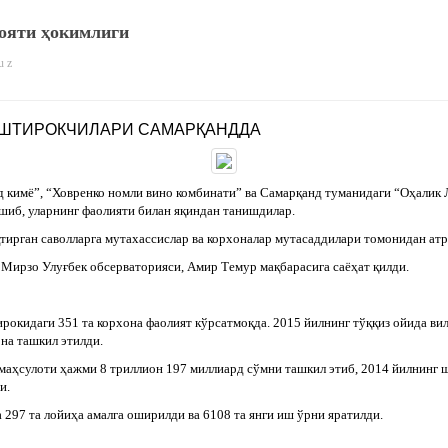
ояти ҳокимлиги
u z
ИШТИРОКЧИЛАРИ САМАРҚАНДДА
 кимё”, “Ховренко номли вино комбинати” ва Самарқанд туманидаги “Оҳалик
шиб, уларнинг фаолияти билан яқиндан танишдилар.
ирган саволларга мутахассислар ва корхоналар мутасаддилари томонидан атр
Мирзо Улуғбек обсерваторияси, Амир Темур мақбарасига саёҳат қилди.
окидаги 351 та корхона фаолият кўрсатмоқда. 2015 йилнинг тўққиз ойида ви
на ташкил этилди.
 маҳсулоти ҳажми 8 триллион 197 миллиард сўмни ташкил этиб, 2014 йилнинг 
и.
297 та лойиҳа амалга оширилди ва 6108 та янги иш ўрни яратилди.