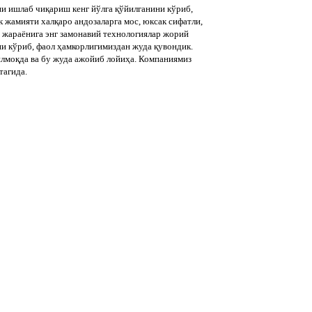
и ишлаб чиқариш кенг йўлга қўйилганини кўриб,
жамияти халқаро андозаларга мос, юксак сифатли,
ш жараёнига энг замонавий технологиялар жорий
ни кўриб, фаол ҳамкорлигимиздан жуда қувондик.
лмоқда ва бу жуда ажойиб лойиҳа. Компаниямиз
тагида.