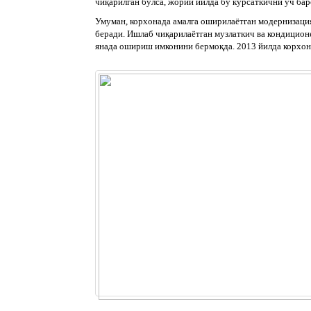
чиқарилган бўлса, жорий йилда бу кўрсаткични уч ба
Умуман, корхонада амалга оширилаётган модернизация
беради. Ишлаб чиқарилаётган музлаткич ва кондицион
янада ошириш имконини бермоқда. 2013 йилда корхон