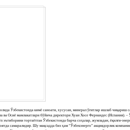
а Ўзбекистонда кимё саноати, хусусан, минерал ўғитлар ишлаб чиқариш сал
па ва Осиё мамлакатлари бўйича директори Хуан Хосе Фернандес (Испания). –
п эътиборини тортаётган Ўзбекистонда барча соҳалар, жумладан, ёқилғи-энер
ятда самаралидир. Шу мақсадда биз ҳам “Ўзбекэнерго” акциядорлик компания