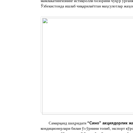
мамлакатингизнинг истиқболли бозорини чуқур ўрганя
Ўзбекистонда ишлаб чиқарилаётган маҳсулотлар жаҳон
Самарқанд шаҳридаги
“Сино” акциядорлик ж
кондиционерлари билан ўз ўрнини топиб, экспорт кўр