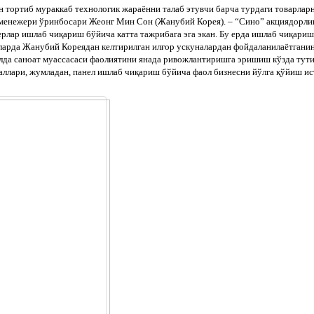
ортиб мураккаб технологик жараённи талаб этувчи барча турдаги товарларн
менежери ўринбосари Жеонг Мин Сон (Жанубий Корея). – “Сино” акциядорлик 
ерлар ишлаб чиқариш бўйича катта тажрибага эга экан. Бу ерда ишлаб чиқари
ияларда Жанубий Кореядан келтирилган илғор ускуналардан фойдаланилаётгани
лда саноат муассасаси фаолиятини янада ривожлантиришга эришиш кўзда тути
ллари, жумладан, панел ишлаб чиқариш бўйича фаол бизнесни йўлга қўйиш ис