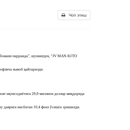
Чоп этиш
 Ломанн парранда”, шунингдек, “JV MAN AUTO
офлича жавоб қайтарилди.
лоят иқтисодиётига 29,9 миллион доллар миқдорида
шу даврига нисбатан 10,4 фоиз ўсишга эришилди.