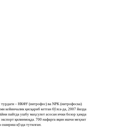
и турдаги – НКФУ (нитрофос) ва NPK (нитрофоска)
и кейинчалик қисқариб кетган бўлса-да, 2007 йилда
Айни пайтда ушбу маҳсулот асосан ички бозор ҳамда
 экспорт қилинмоқда. 700 нафарга яқин ишчи меҳнат
а ошириш кўзда тутилган.