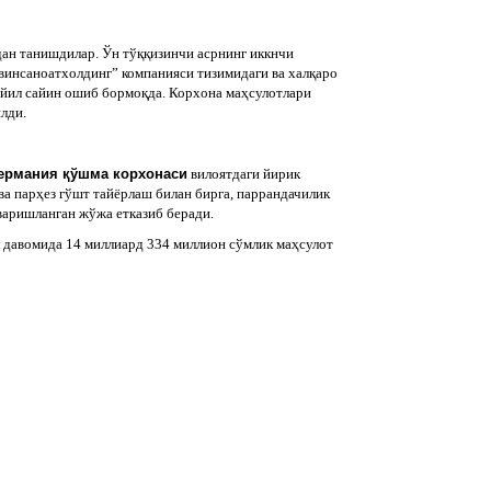
дан танишдилар. Ўн тўққизинчи асрнинг иккнчи
звинсаноатхолдинг” компанияси тизимидаги ва халқаро
и йил сайин ошиб бормоқда. Корхона маҳсулотлари
лди.
Германия қўшма корхонаси
вилоятдаги йирик
а парҳез гўшт тайёрлаш билан бирга, паррандачилик
варишланган жўжа етказиб беради.
л давомида 14 миллиард 334 миллион сўмлик маҳсулот