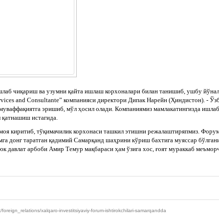
б чиқариш ва узумни қайта ишлаш корхоналари билан танишиб, ушбу йўнал
ervices and Consultante” компанияси директори Дипак Нарейн (Ҳиндистон). - Ўз
 муваффақиятга эришиб, мўл ҳосил олади. Компаниямиз мамлакатингизда ишлаб
 қатнашиш истагида.
армоя киритиб, тўқимачилик корхонаси ташкил этишни режалаштиряпмиз. Форум 
амга донг таратган қадимий Самарқанд шаҳрини кўриш бахтига муяссар бўлган
уюк давлат арбоби Амир Темур мақбараси ҳам ўзига хос, ғоят мураккаб меъмо
eign_relations/xalqaro-investitsiyaviy-forum-ishtirokchilari-samarqandda