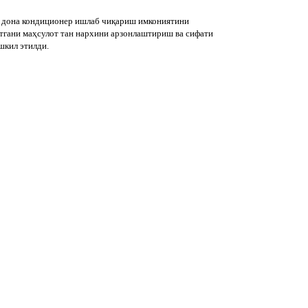
нг дона кондиционер ишлаб чиқариш имкониятини
тгани маҳсулот тан нархини арзонлаштириш ва сифати
шкил этилди.