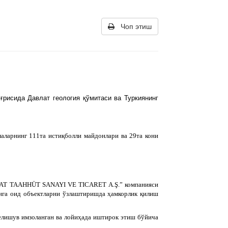
Чоп этиш
рисида Давлат геология қўмитаси ва Туркиянинг
аларнинг 111та истиқболли майдонлари ва 29та кони
ŞAAT TAAHHÜT SANAYI VE TICARET A.Ş.” компанияси
инга оид объектларни ўзлаштиришда ҳамкорлик қилиш
келишув имзоланган ва лойиҳада иштирок этиш бўйича