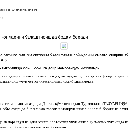
ояти ҳокимлиги
u z
н конларини ўзлаштиришда ёрдам беради
а олтинга оид объектларни ўзлаштириш лойиҳасини амалга ошириш тўғ
A.Ş.”
 ҳамкорликда олиб боришга доир меморандум имзоланди.
онли қарори билан стратегик жиҳатдан муҳим бўлган қаттиқ фойдали қазилм
 ўзлаштириш учун чет эл инвестициялари жалб қилинмоқда.
шини таъминлаш мақсадида Давгеолқўм томонидан Туркиянинг «TAŞYAPI IN
а объектларида биргаликда геология-қидирув ишларини олиб бориш ва олт
ида меморандум ва қайд этилган объектлар учун ошкор қилмаслик тўғрисида 
томонига белгиланган тартибда берилган.