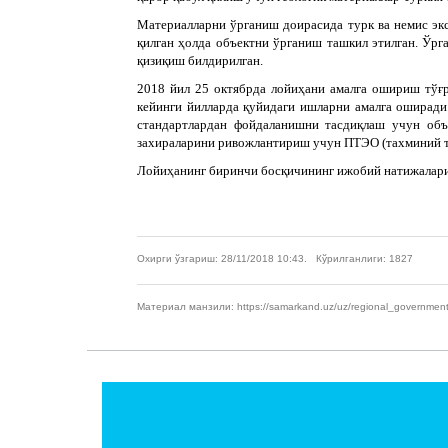
Материалларни ўрганиш доирасида турк ва немис экс
қилган ҳолда объектни ўрганиш ташкил этилган. Ў
қизиқиш билдирилган.
2018 йил 25 октябрда лойиҳани амалга ошириш тў
кейинги йилларда қуйидаги ишларни амалга оширади
стандартлардан фойдаланишни тасдиқлаш учун объ
захираларини ривожлантириш учун ПТЭО (тахминий т
Лойиҳанинг биринчи босқичининг ижобий натижалари
Охирги ўзгариш: 28/11/2018 10:43. Кўрилганлиги: 1827
Материал манзили: https://samarkand.uz/uz/regional_government/fo