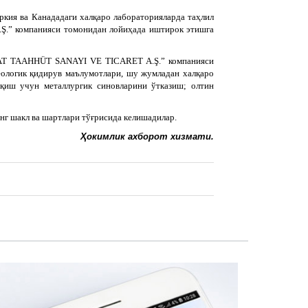
ркия ва Канададаги халқаро лабораторияларда таҳлил
Ş.” компанияси томонидан лойиҳада иштирок этишга
ŞAAT TAAHHÜT SANAYI VE TICARET A.Ş.” компанияси
еологик қидирув маълумотлари, шу жумладан халқаро
қиш учун металлургик синовларини ўтказиш; олтин
г шакл ва шартлари тўғрисида келишадилар.
Ҳокимлик ахборот хизмати.