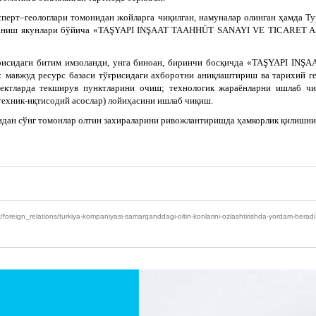
перт–геологлари томонидан жойларга чиқилган, намуналар олинган ҳамда Ту
рганиш якунлари бўйича «TAŞYAPI INŞAAT TAAHHÜT SANAYI VE TICARET A.
ғрисидаги битим имзоланди, унга биноан, биринчи босқичда «TAŞYAPI IN
: мавжуд ресурс базаси тўғрисидаги ахборотни аниқлаштириш ва тарихий г
ектларда текширув пунктларини очиш; технологик жараёнларни ишлаб чи
ехник-иқтисодий асослар) лойиҳасини ишлаб чиқиш.
дан сўнг томонлар олтин захираларини ривожлантиришда ҳамкорлик қилишнин
reign_relations/turkiya-kompaniyasi-samarqanddagi-oltin-konlarini-ozlashtirishda-yordam-beradi