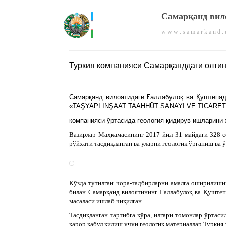
Самарқанд вил
w w w . s a m a r k a n d . 
Туркия компанияси Самарқанддаги олти
Самарқанд вилоятидаги Ғаллабулоқ ва Қуштепад
«TAŞYAPI INŞAAT TAAHHÜT SANAYI VE TICARET 
компанияси ўртасида геология-қидирув ишларини
Вазирлар Маҳкамасининг 2017 йил 31 майдаги 328-с
рўйхати тасдиқланган ва уларни геологик ўрганиш ва
Кўзда тутилган чора-тадбирларни амалга оширили
билан Самарқанд вилоятининг Ғаллабулоқ ва Қуштеп
масаласи ишлаб чиқилган.
Тасдиқланган тартибга кўра, илгари томонлар ўртас
қарор қабул қилиш учун геологик материаллар Туркия 