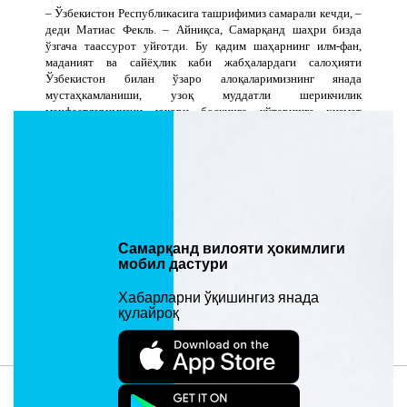
– Ўзбекистон Республикасига ташрифимиз самарали кечди, –
деди Матиас Фекль. – Айниқса, Самарқанд шаҳри бизда
ўзгача таассурот уйғотди. Бу қадим шаҳарнинг илм-фан,
маданият ва сайёҳлик каби жабҳалардаги салоҳияти
Ўзбекистон билан ўзаро алоқаларимизнинг янада
мустаҳкамланиши, узоқ муддатли шерикчилик
манфаатларимизни юқори босқичга кўтаришга хизмат
қилади.
Мартабали меҳмон қадим маданиятимиз ва миллий
давлатчилигимиз тарихининг тимсоли, меъморлик
санъатимизнинг юксак намунаси бўлган бетакрор обидалар
унутилмас таассурот қолдирганини алоҳида таъкидлади.
Самарқанд вилояти ҳокимлиги
Охирги ўзгариш: 26/07/2016 07:26. Кўрилганлиги: 2577
мобил дастури
Хабарларни ўқишингиз янада
Материал манзили:
қулайроқ
https://samarkand.uz/uz/regional_government/foreign_relations/frantsiyalik-
ishbilarmonlar-samarqandda