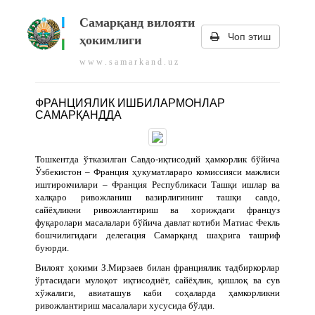
Самарқанд вилояти
Чоп этиш
ҳокимлиги
w w w . s a m a r k a n d . u z
ФРАНЦИЯЛИК ИШБИЛАРМОНЛАР
САМАРҚАНДДА
Тошкентда ўтказилган Савдо-иқтисодий ҳамкорлик бўйича
Ўзбекистон – Франция ҳукуматлараро комиссияси мажлиси
иштирокчилари – Франция Республикаси Ташқи ишлар ва
халқаро ривожланиш вазирлигининг ташқи савдо,
сайёҳликни ривожлантириш ва хориждаги француз
фуқаролари масалалари бўйича давлат котиби Матиас Фекль
бошчилигидаги делегация Самарқанд шаҳрига ташриф
буюрди.
Вилоят ҳокими З.Мирзаев билан франциялик тадбиркорлар
ўртасидаги мулоқот иқтисодиёт, сайёҳлик, қишлоқ ва сув
хўжалиги, авиаташув каби соҳаларда ҳамкорликни
ривожлантириш масалалари хусусида бўлди.