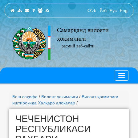
O‘zb
Ўзб
Рус
Eng
Самарқанд вилояти
ҳокимлиги
расмий веб-сайти
Бош саҳифа
/
Вилоят ҳокимлиги
/
Вилоят ҳокимлиги
иштирокида Халқаро алоқалар
/
ЧЕЧЕНИСТОН
РЕСПУБЛИКАСИ