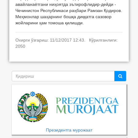
авайланаётгани ниҳоятда эътирофлидир-дейди -
Чечинистон Республикаси раҳбари Рамзан Қодиров.
Меҳмонлар шаҳарнинг бошқа диққатга сазовор
жойларини ҳам томоша қилишди.
Охирги ўзгариш: 11/12/2017 12:43. Кўрилганлиги:
2050
Президентга мурожаат