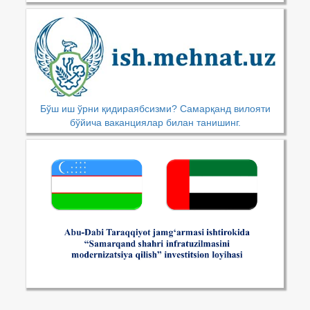
Бўш иш ўрни қидираябсизми? Самарқанд вилояти
бўйича ваканциялар билан танишинг.