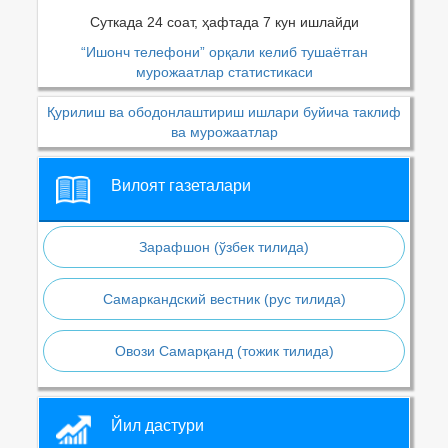
Суткада 24 соат, ҳафтада 7 кун ишлайди
“Ишонч телефони” орқали келиб тушаётган
мурожаатлар статистикаси
Қурилиш ва ободонлаштириш ишлари буйича таклиф
ва мурожаатлар
Вилоят газеталари
Зарафшон (ўзбек тилида)
Самаркандский вестник (рус тилида)
Овози Самарқанд (тожик тилида)
Йил дастури