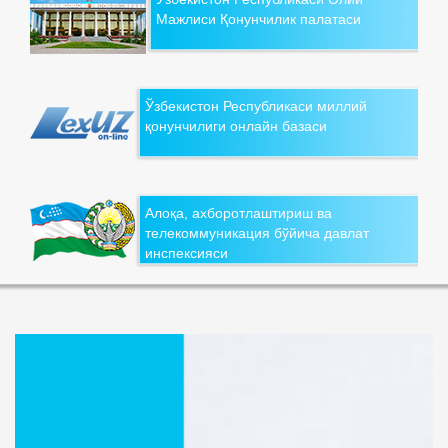
Мажлиси Қонунчилик палатаси
Ўзбекистон Республикаси миллий
қонунчилиги онлайн базаси
Алоқа, ахборотлаштириш ва
телекоммуникация бўйича давлат
инспексияси