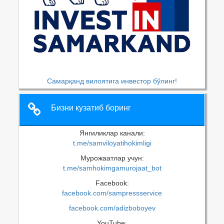
Самарқанд вилоятига инвестор бўлинг!
Бизни кузатиб боринг
Янгиликлар канали:
t.me/samviloyatihokimligi
Мурожаатлар учун:
t.me/samhokimgamurojaat_bot
Facebook:
facebook.com/sampressservice
facebook.com/adizboboyev
YouTube: