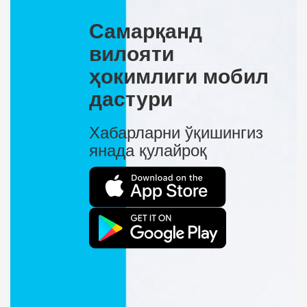
Самарқанд
вилояти
ҳокимлиги мобил
дастури
Хабарларни ўқишингиз
янада қулайроқ