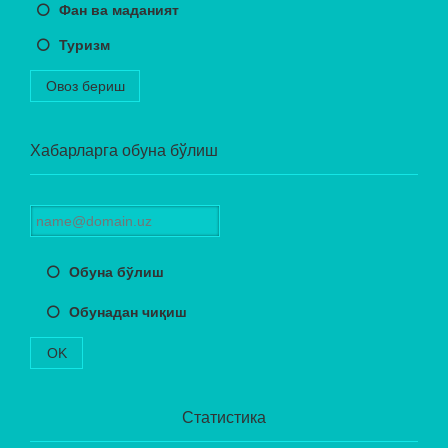
Фан ва маданият
Туризм
Овоз бериш
Хабарларга обуна бўлиш
Обуна бўлиш
Обунадан чиқиш
OK
Статистика