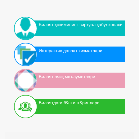
Вилоят ҳокимининг виртуал қабулхонаси
Интерактив давлат хизматлари
Вилоят очиқ маълумотлари
Вилоятдаги бўш иш ўринлари