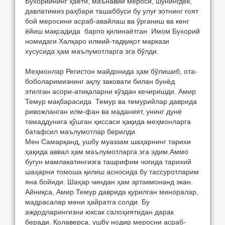
Бухорийнинг ҳаёти, маънавий мероси, шунингдек,
давлатимиз раҳбари ташаббуси бу улуғ зотнинг ғоят
бой меросини асраб-авайлаш ва ўрганиш ва кенг
ёйиш мақсадида барпо қилинаётган Имом Бухорий
номидаги Халқаро илмий-тадқиқот маркази
хусусида ҳам маълумотларга эга бўлди.
Меҳмонлар Регистон майдонида ҳам бўлишиб, ота-
боболаримизнинг ақлу заковати билан бунёд
этилган асори-атиқаларни кўздан кечиришди. Амир
Темур мақбарасида Темур ва темурийлар даврида
ривожланган илм-фан ва маданият, унинг дунё
тамаддунига қўшган ҳиссаси ҳақида меҳмонларга
батафсил маълумотлар берилди.
Мен Самарқанд, ушбу муаззам шаҳарнинг тарихи
ҳақида аввал ҳам маълумотларга эга эдим.Аммо
бугун мамлакатингизга ташрифим чоғида тарихий
шаҳарни томоша қилиш асносида бу тассуротларим
яна бойиди. Шаҳар чиндан ҳам эртакмонанд экан.
Айниқса, Амир Темур даврида қурилган миноралар,
мадрасалар мени ҳайратга солди. Бу
аждодларингизни юксак салоҳиятидан дарак
беради. Қолаверса, ушбу нодир меросни асраб-