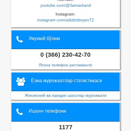
youtube.com/@Samarkand
Instagram:
instagram.com/adizboboyev72
Умумий бўлим
0 (366) 230-42-70
Ягона телефон регламенти
Ёзма мурожаатлар статистикаси
Жисмоний ва юридик шахслар мурожаати
Ишонч телефони
1177