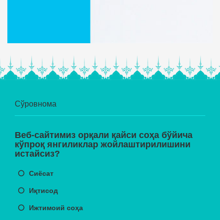
Сўровнома
Веб-сайтимиз орқали қайси соҳа бўйича
кўпроқ янгиликлар жойлаштирилишини
истайсиз?
Сиёсат
Иқтисод
Ижтимоий соҳа