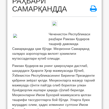
РАҲБАРИ
САМАРҚАНДДА
Чеченистон Республикаси
раҳбари Рамзан Қодиров
ташриф давомида
Самарқандда ҳам бўлди. Меҳмонни Самарқанд
халқаро аэропортида вилоят ҳокимлиги
мутассадилари кутиб олишди.
Рамзан Қодиров ва унинг ҳамроҳлари дастлаб,
шаҳардаги Ҳазрати Ҳизр мажмуасида бўлиб,
Ўзбекистон Республикасининг Биринчи Президенти
қабрини зиёрат қилди. Меҳмонларга мазкур тархий
мажмуада сўнгги пайтда олиб борилган улкан
бунёдкорлик ишлари ҳақида сўзлаб берилди.
Меҳмонларни Имом Бухорий мажмуасига қилган
ташрифи тассуротларга бой бўлди. Уларга буюк
муҳаддис олим, ҳадис илмининг султони Имом