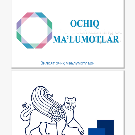
Вилоят очиқ маьлумотлари