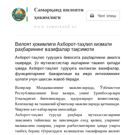
Самарқанд вилояти
Чоп этиш
ҳокимлиги
w w w . s a m a r k a n d . u z
Вилоят ҳокимлиги Ахборот-таҳлил хизмати
раҳбарининг вазифалар тақсимоти
Ахборот-таҳлил гуруҳига бевосита раҳбарликни амалга
оширади, ўз мутахассислар ишларини ташкил қилади
ҳамда Ахборот-таҳлил гуруҳига юкланган вазифалар,
функцияларнинг бажарилиши ва ижро интизомининг
ҳолати учун шахсан жавоб беради.
Вазирлар Маҳкамасининг мажлисларида, Ўзбекистон
Республикасининг Бош вазири, унинг ўринбосарлари
ўтказадиган йиғилишларда, идоралараро комиссиялар,
Кенгашлар ва ташкилий қўмиталар мажлисларида қатнашади.
Чиқувчи хат-хабарларни имзолайди.
Ахборот-таҳлил гуруҳи раҳбари мутахассисларини
лавозимга тайинлаш ва лавозимдан озод қилиш, уларнинг
малакасини ошириш, уларни рағбатлантириш ҳамда уларга
танбеҳ бериш тўғрисидаги келишилган таклифларни вилоят