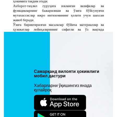
ҳокимига такдим этади.
Ахборот-таҳлил гуруҳига юкланган вазифалар ва
функцияларнинг бажарилиши ва ўзига бўйсунувчи
мутахассислар ижро интизомининг ҳолати учун шахсан
жавоб беради.
Ўзига бириктирилган масалалар бўйича материаллар ва
ҳужжатлар лойиҳаларининг сифатли ва ўз вақтида
тайёрланишини ташкил қилади, топшириқларнинг
бажарилиши устидан назоратни таъминлайди.
Тегишли масалалар бўйича маълумотлар базаси яратилиши
ва юритилиши, уларнинг мунтазам равишда янгиланиб
борилиши устидан назоратни амалга оширади.
Материаллар тўғрисида вилоят ҳокимига ҳамда Вазирлар
Маҳкамасига ахборот беради.
Ислоҳотларни чуқурлаштириш, вилоятни, тармоқлар ва
Самарқанд вилояти ҳокимлиги
ҳудудларни ижтимоий-иқтисодий ривожлантириш,
мобил дастури
шунингдек тегишли соҳалардаги мавжуд камчиликларни
бартараф этиш бўйича таклифларнинг ишлаб чиқилишини
Хабарларни ўқишингиз янада
ташкил қилади ва уларни вилоят ҳокимига ҳамда Вазирлар
қулайроқ
Маҳкамасига тақдим этади.
Ахборот-таҳлил гуруҳи раҳбари ўз ваколати доирасида:
Вилоят матбуот ва ахборот бошқармаси, Ўзбекистон
Журналистлар ва Ёзувчилар ижодий уюшмаси вилоят
бўлимлари, Телерадиокомпания, “Зарафшон”,
“Самарканский вестник”, “Овози Самарканд” газеталари