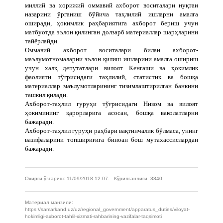
миллий ва хорижий оммавий ахборот воситалари нуқтаи
назарини ўрганиш бўйича таҳлилий ишларни амалга
оширади, ҳокимлик раҳбариятига ахборот бериш учун
матбуотда эълон қилинган долзарб материаллар шарҳларини
тайёрлайди.
Оммавий ахборот воситалари билан ахборот-
маълумотномаларни эълон қилиш ишларини амалга ошириш
учун халқ депутатлари вилоят Кенгаши ва ҳокимлик
фаолияти тўғрисидаги таҳлилий, статистик ва бошқа
материаллар маълумотларининг тизимлаштирилган банкини
ташкил қилади.
Ахборот-таҳлил гуруҳи тўғрисидаги Низом ва вилоят
ҳокимининг қарорларига асосан, бошқа ваколатларни
бажаради.
Ахборот-таҳлил гуруҳи раҳбари вақтинчалик бўлмаса, унинг
вазифаларини топшириғига биноан бош мутахассислардан
бажаради.
Охирги ўзгариш: 11/09/2018 12:07. Кўрилганлиги: 3840
Материал манзили:
https://samarkand.uz/uz/regional_government/apparatus_duties/viloyat-
hokimligi-axborot-tahlil-xizmati-rahbarining-vazifalar-taqsimoti