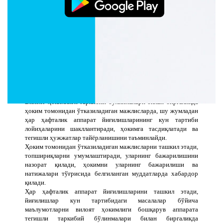
таҳририяти давлат корхонаси, республика оммавий ахборот
воситалари вилоят
мухбирлари, маҳаллий оммавий ахборот воситалари билан
ҳамкорликда самарали ишларни ташкил этади, улар
фаолиятини мувофиқлаштириб боради ҳамда ушбу
тузилмаларнинг амалдаги ва истиқболли кадрлари бўйича ўз
таклифларини билдиради.
Вилоят ҳокимининг иш режаси бажарилишининг
мониторингини ташкиллаштиради, Ўзбекистон Республикаси
Вазирлар Маҳкамаси Ижро аппарата билан ҳамкорлик
қилади.
Вилоят ҳокимлиги таркибий бўлинмалари билан биргаликда
ҳоким томонидан ўтказиладиган мажлисларда, шу жумладан
ҳар ҳафталик аппарат йиғилишларининг кун тартиби
лойиҳаларини шакллантиради, ҳокимга тасдиқлатади ва
тегишли ҳужжатлар тайёрланишини таъминлайди.
Ҳоким томонидан ўтказиладиган мажлисларни ташкил этади,
топшириқларни умумлаштиради, уларнинг бажарилишини
назорат қилади, ҳокимни уларнинг бажарилиши ва
натижалари тўғрисида белгиланган муддатларда хабардор
қилади.
Ҳар ҳафталик аппарат йиғилишларини ташкил этади,
йиғилишлар кун тартибидаги масалалар бўйича
маълумотларни вилоят ҳокимлиги бошқарув аппарата
тегишли таркибий бўлинмалари билан биргаликда