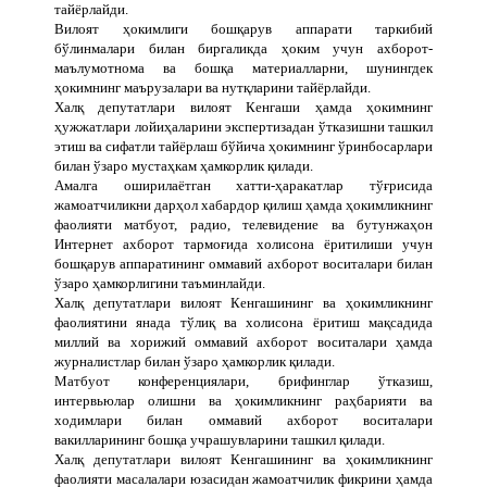
тайёрлайди.
Вилоят ҳокимлиги бошқарув аппарати таркибий
бўлинмалари билан биргаликда ҳоким учун ахборот-
маълумотнома ва бошқа материалларни, шунингдек
ҳокимнинг маърузалари ва нутқларини тайёрлайди.
Халқ депутатлари вилоят Кенгаши ҳамда ҳокимнинг
ҳужжатлари лойиҳаларини экспертизадан ўтказишни ташкил
этиш ва сифатли тайёрлаш бўйича ҳокимнинг ўринбосарлари
билан ўзаро мустаҳкам ҳамкорлик қилади.
Амалга оширилаётган хатти-ҳаракатлар тўғрисида
жамоатчиликни дарҳол хабардор қилиш ҳамда ҳокимликнинг
фаолияти матбуот, радио, телевидение ва бутунжаҳон
Интернет ахборот тармоғида холисона ёритилиши учун
бошқарув аппаратининг оммавий ахборот воситалари билан
ўзаро ҳамкорлигини таъминлайди.
Халқ депутатлари вилоят Кенгашининг ва ҳокимликнинг
фаолиятини янада тўлиқ ва холисона ёритиш мақсадида
миллий ва хорижий оммавий ахборот воситалари ҳамда
журналистлар билан ўзаро ҳамкорлик қилади.
Матбуот конференциялари, брифинглар ўтказиш,
интервьюлар олишни ва ҳокимликнинг раҳбарияти ва
ходимлари билан оммавий ахборот воситалари
вакилларининг бошқа учрашувларини ташкил қилади.
Халқ депутатлари вилоят Кенгашининг ва ҳокимликнинг
фаолияти масалалари юзасидан жамоатчилик фикрини ҳамда