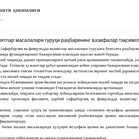
ояти ҳокимлиги
u z
ятлар масалалари гуруҳи раҳбарининг вазифалар тақсимо
сафарбарлик ва фавқулодда вазиятлар масалалари гуруҳига бевосита раҳбарл
 ҳамда функцияларнинг бажарилиши юзасидан шахсан жавоб беради;
ўриб чиқишда давлат принципларига қатъий риоя қилинишини таъминлайди, у
қўяди. Тегишли ҳужжатлар қабул қилингандан кейин уларнинг бажарилиши юза
қ лавозимга тавсия этилаётган номзодлар, мутахассисларнинг касбий даража
хта ишлаб чиқади ва тақдим этади;
нгдек бўлинманинг ярим йиллик иш режаси лойиҳасини ишлаб чиқади ва тасди
йича вилоят ҳокими томонидан ўтказадиган йиғилишларда қатнашади;
минлайди, чиқувчи хат-хабарлар лойиҳаларини белгиланган тартибда имзолаш
лиш органлари фаолияти, ҳарбий сафарбарлик ва фавқулодда вазиятлар 
лигини, уларнинг ҳуқуқ ва эркинликлари ҳамда соғлиғини муҳофаза қилишн
кларни содир этган шахсларни ижтимоий реабилитация қилиш масалалар
офиқлаштиради;
р билан ишлаш масалаларида ҳуҳуқни муҳофаза қилиш ва давлатнинг бошқа 
стурлари тайёрланиши ва амалга оширилишини таъминлайди;