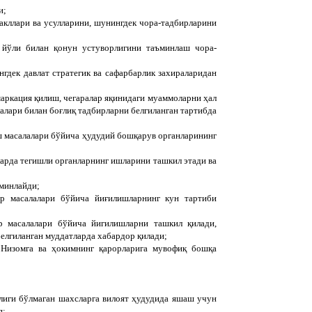
и;
кллари ва усулларини, шунингдек чора-тадбирларини
йўли билан қонун устуворлигини таъминлаш чора-
гдек давлат стратегик ва сафарбарлик захираларидан
маркация қилиш, чегаралар яқинидаги муаммоларни ҳал
алари билан боғлиқ тадбирларни белгиланган тартибда
ш масалалари бўйича ҳудудий бошқарув органларининг
ларда тегишли органларнинг ишларини ташкил этади ва
ъминлайди;
ар масалалари бўйича йиғилишларнинг кун тартиби
р масалалари бўйича йигилишларни ташкил қилади,
елгиланган муддатларда хабардор қилади;
и Низомга ва ҳокимнинг қарорларига мувофиқ бошқа
иги бўлмаган шахсларга вилоят ҳудудида яшаш учун
я;