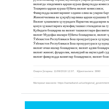
вилоятда эпидемияга қарши кураш фавқулодда комисс
Тошқинга қарши кураш бўйича вилоят комиссияси;
Фавқулодда вазиятларнинг олдини олиш ва уларни бар
Жиноятчиликка ва ҳуқуқбузарликка қарши курашиш б
Вилоят ҳокимлиги ҳузуридаги Наркотик моддаларни н
қонун ҳужжатларига мувофиқ ташкил этиладиган ва гу
Қуйидаги бошқарма ва вилоят ташкилотлари фаолият
вилоят Мудофаа ишлари бўйича бошқармаси; вилоят ҳу
Ўзбекистон Республикаси Бош прокуратураси ҳузури
Ўзбекистон Республикаси Бош прокуратураси ҳузури
вилоят ички ишлар бошқармаси; вилоят адлия бошқар
вилоят жиноят, фуқаролик, маъмурий ва иқтисодий суд
вилоят фавқулодда вазиятлар бошқармаси; вилоят бо
Охирги ўзгариш: 11/09/2018 12:07. Кўрилганлиги: 3890
Материал манзили: https://samarkand.uz/uz/regional_government/app