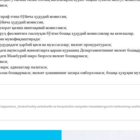
ияси;
тараф этиш бўйича ҳудудий комиссия;
ўйича ҳудудий комиссия;
азорат қилиш минтақавий комиссияси;
руҳ фаолиятига тааллуқли бўлган бошқа ҳудудий комиссиялар ва кенгашлар.
ини мувофиқлаштиради:
дудидаги ҳарбий қисм ва муассасалар; вилоят прокуратураси;
даги иқтисодий жиноятларга қарши курашиш Департаментининг вилоят бошқа
даги Мажбурий ижро бюроси вилоят бошқармаси;
маси;
лари; адвокатлар палатаси;
жхона бошқармаси; вилоят ҳокимининг захира омборхонаси; бошқа ҳуқуқни му
aratus_duties/harbiy-safarbarlik-va-favqulodda-vaziyatlar-masalalari-guruhi-rahbarining-vazifal