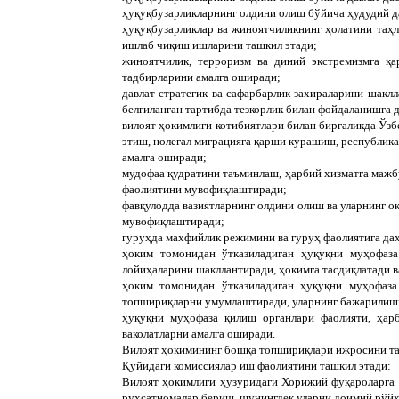
ҳуқуқбузарликларнинг олдини олиш бўйича ҳудудий 
ҳуқуқбузарликлар ва жиноятчиликнинг ҳолатини таҳ
ишлаб чиқиш ишларини ташкил этади;
жиноятчилик, терроризм ва диний экстремизмга 
тадбирларини амалга оширади;
давлат стратегик ва сафарбарлик захираларини шакл
белгиланган тартибда тезкорлик билан фойдаланишг
вилоят ҳокимлиги котибиятлари билан биргаликда Ўзб
этиш, нолегал миграцияга қарши курашиш, республика
амалга оширади;
мудофаа қудратини таъминлаш, ҳарбий хизматга мажб
фаолиятини мувофиқлаштиради;
фавқулодда вазиятларнинг олдини олиш ва уларнинг о
мувофиқлаштиради;
гуруҳда махфийлик режимини ва гуруҳ фаолиятига да
ҳоким томонидан ўтказиладиган ҳуқуқни муҳофаза
лойиҳаларини шакллантиради, ҳокимга тасдиқлатади 
ҳоким томонидан ўтказиладиган ҳуқуқни муҳофаза
топшириқларни умумлаштиради, уларнинг бажарилишин
ҳуқуқни муҳофаза қилиш органлари фаолияти, ҳарб
ваколатларни амалга оширади.
Вилоят ҳокимининг бошқа топшириқлари ижросини т
Қуйидаги комиссиялар иш фаолиятини ташкил этади:
Вилоят ҳокимлиги ҳузуридаги Хорижий фуқароларга
рухсатномалар бериш, шунингдек уларни доимий рўйх