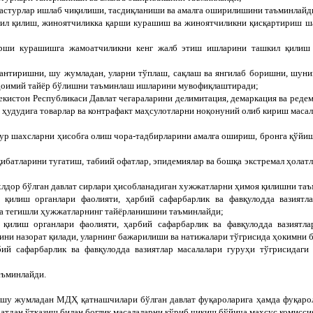
дастурлар ишлаб чиқилиши, тасдиқланиши ва амалга оширилишини таъминлайд
лил қилиш, жиноятчиликка қарши курашиш ва жиноятчиликни қисқартириш ша
қарши курашишга жамоатчиликни кенг жалб этиш ишларини ташкил қилиш 
лантиришни, шу жумладан, уларни тўплаш, сақлаш ва янгилаб боришни, шунин
а доимий тайёр бўлишни таъминлаш ишларини мувофиқлаштиради;
екистон Республикаси Давлат чегараларини делимитация, демаркация ва реде
 ҳудудига товарлар ва контрафакт маҳсулотларни ноқонуний олиб кириш масал
ур шахсларни ҳисобга олиш чора-тадбирларини амалга ошириш, бронга қўйи
қибатларини тугатиш, табиий офатлар, эпидемиялар ва бошқа экстремал ҳолат
хлдор бўлган давлат сирлари ҳисобланадиган хужжатларни ҳимоя қилишни та
 қилиш органлари фаолияти, ҳарбий сафарбарлик ва фавқулодда вазиятл
ва тегишли ҳужжатларнинг тайёрланишини таъминлайди;
 қилиш органлари фаолияти, ҳарбий сафарбарлик ва фавқулодда вазиятла
и назорат қилади, уларнинг бажарилиши ва натижалари тўгрисида ҳокимни б
ий сафарбарлик ва фавқулодда вазиятлар масалалари гуруҳи тўгрисидаг
аъминлайди.
 шу жумладан МДҲ қатнашчилари бўлган давлат фуқароларига ҳамда фуқарол
атдан ўтказиш билан боглиқ масалаларни кўриб чиқиш бўйича махсус комисси