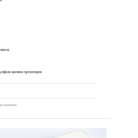
рмаси;
ҳофаза қилиш органлари.
ar-taqsimoti