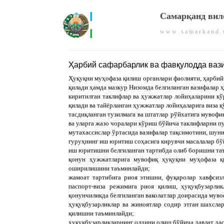
Самарқанд вил
w w w . s a m a r k a n d . 
Ҳарбий сафарбарлик ва фавқулодда вази
Ҳуқуқни муҳофаза қилиш органлари фаолияти, ҳарбий 
қилади ҳамда мазкур Низомда белгиланган вазифалар
киритилган таклифлар ва ҳужжатлар лойиҳаларини к
қилади ва тайёрланган ҳужжатлар лойиҳаларига виза 
тасдиқланган тузилмага ва штатлар рўйхатига мувофи
ва уларга жазо чоралари кўриш бўйича таклифларни пу
мутахассислар ўртасида вазифалар тақсимотини, шуни
гуруҳнинг иш юритиш соҳасига кирувчи масалалар бў
иш юритишни белгиланган тартибда олиб боришни таъ
қонун ҳужжатларига мувофиқ ҳуқуқни муҳофаза қи
оширилишини таъминлайди;
жамоат тартибига риоя этишни, фуқаролар хавфсиз
паспорт-виза режимига риоя қилиш, ҳуқуқбузарли
қонунчиликда белгиланган ваколатлар доирасида мув
ҳуқуқбузарликлар ва жиноятлар содир этган шахсла
қилишни таъминлайди;
ҳуқуқбузарликларнинг олдини олиш бўйича давлат да