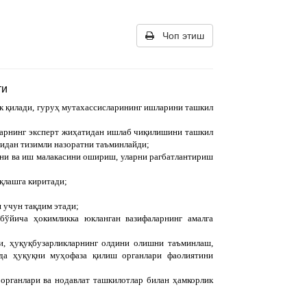
Чоп этиш
ти
ик қилади, гуруҳ мутахассисларининг ишларини ташкил
ларнинг эксперт жиҳатидан ишлаб чиқилишини ташкил
сидан тизимли назоратни таъминлайди;
сини ва иш малакасини ошириш, уларни рагбатлантириш
қлашга киритади;
 учун тақдим этади;
бўйича ҳокимликка юкланган вазифаларнинг амалга
и, ҳуқуқбузарликларнинг олдини олишни таъминлаш,
ида ҳуқуқни муҳофаза қилиш органлари фаолиятини
органлари ва нодавлат ташкилотлар билан ҳамкорлик