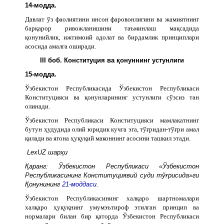
14-модда.
Давлат ўз фаолиятини инсон фаровонлигини ва жамиятнинг
барқарор ривожланишини таъминлаш мақсадида
қонунийлик, ижтимоий адолат ва бирдамлик принциплари
асосида амалга оширади.
III боб. Конституция ва қонуннинг устунлиги
15-модда.
Ўзбекистон Республикасида Ўзбекистон Республикаси
Конституцияси ва қонунларининг устунлиги сўзсиз тан
олинади.
Ўзбекистон Республикаси Конституцияси мамлакатнинг
бутун ҳудудида олий юридик кучга эга, тўғридан-тўғри амал
қилади ва ягона ҳуқуқий маконнинг асосини ташкил этади.
LexUZ шарҳи
Қаранг: Ўзбекистон Республикаси «Ўзбекистон
Республикасининг Конституциявий суди тўғрисида»ги
Қонунининг
21-моддаси
.
Ўзбекистон Республикасининг халқаро шартномалари
халқаро ҳуқуқнинг умумэътироф этилган принцип ва
нормалари билан бир қаторда Ўзбекистон Республикаси