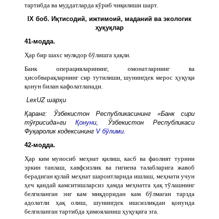
тартибда ва муддатларда кўриб чиқилиши шарт.
IX боб. Иқтисодий, ижтимоий, маданий ва экологик
ҳуқуқлар
41-модда.
Ҳар бир шахс мулкдор бўлишга ҳақли.
Банк операцияларининг, омонатларнинг ва
ҳисобварақларнинг сир тутилиши, шунингдек мерос ҳуқуқи
қонун билан кафолатланади.
LexUZ шарҳи
Қаранг: Ўзбекистон Республикасининг «Банк сири
тўғрисида»ги
Қонуни
, Ўзбекистон Республикаси
Фуқаролик кодексининг
V бўлими
.
42-модда.
Ҳар ким муносиб меҳнат қилиш, касб ва фаолият турини
эркин танлаш, хавфсизлик ва гигиена талабларига жавоб
берадиган қулай меҳнат шароитларида ишлаш, меҳнати учун
ҳеч қандай камситишларсиз ҳамда меҳнатга ҳақ тўлашнинг
белгиланган энг кам миқдоридан кам бўлмаган тарзда
адолатли ҳақ олиш, шунингдек ишсизликдан қонунда
белгиланган тартибда ҳимояланиш ҳуқуқига эга.