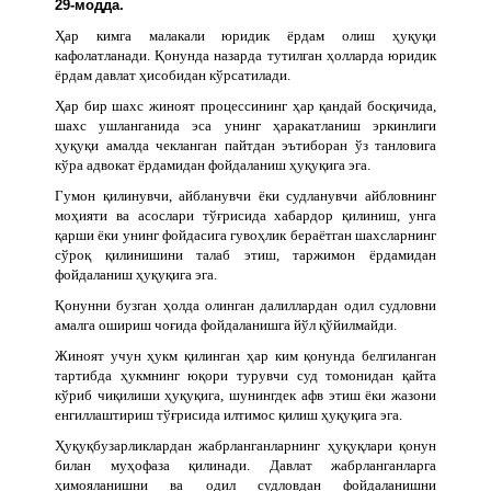
29-модда.
Ҳар кимга малакали юридик ёрдам олиш ҳуқуқи
кафолатланади. Қонунда назарда тутилган ҳолларда юридик
ёрдам давлат ҳисобидан кўрсатилади.
Ҳар бир шахс жиноят процессининг ҳар қандай босқичида,
шахс ушланганида эса унинг ҳаракатланиш эркинлиги
ҳуқуқи амалда чекланган пайтдан эътиборан ўз танловига
кўра адвокат ёрдамидан фойдаланиш ҳуқуқига эга.
Гумон қилинувчи, айбланувчи ёки судланувчи айбловнинг
моҳияти ва асослари тўғрисида хабардор қилиниш, унга
қарши ёки унинг фойдасига гувоҳлик бераётган шахсларнинг
сўроқ қилинишини талаб этиш, таржимон ёрдамидан
фойдаланиш ҳуқуқига эга.
Қонунни бузган ҳолда олинган далиллардан одил судловни
амалга ошириш чоғида фойдаланишга йўл қўйилмайди.
Жиноят учун ҳукм қилинган ҳар ким қонунда белгиланган
тартибда ҳукмнинг юқори турувчи суд томонидан қайта
кўриб чиқилиши ҳуқуқига, шунингдек афв этиш ёки жазони
енгиллаштириш тўғрисида илтимос қилиш ҳуқуқига эга.
Ҳуқуқбузарликлардан жабрланганларнинг ҳуқуқлари қонун
билан муҳофаза қилинади. Давлат жабрланганларга
ҳимояланишни ва одил судловдан фойдаланишни