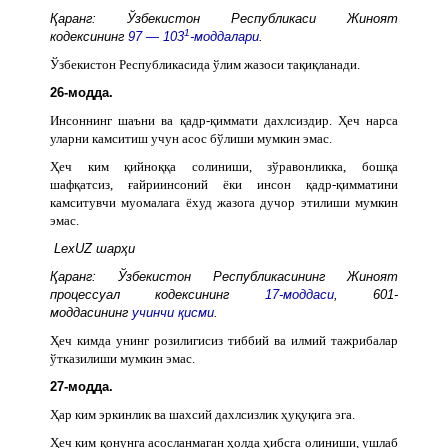
Қаранг: Ўзбекистон Республикаси Жиноят
1
кодексининг
97 — 103
-моддалари
.
Ўзбекистон Республикасида ўлим жазоси тақиқланади.
26-модда.
Инсоннинг шаъни ва қадр-қиммати дахлсиздир. Ҳеч нарса
уларни камситиш учун асос бўлиши мумкин эмас.
Ҳеч ким қийноққа солиниши, зўравонликка, бошқа
шафқатсиз, ғайриинсоний ёки инсон қадр-қимматини
камситувчи муомалага ёхуд жазога дучор этилиши мумкин
эмас.
LexUZ шарҳи
Қаранг: Ўзбекистон Республикасининг Жиноят
процессуал кодексининг
17-моддаси
, 601-
моддасининг
учинчи қисми
.
Ҳеч кимда унинг розилигисиз тиббий ва илмий тажрибалар
ўтказилиши мумкин эмас.
27-модда.
Ҳар ким эркинлик ва шахсий дахлсизлик ҳуқуқига эга.
Ҳеч ким қонунга асосланмаган ҳолда ҳибсга олиниши, ушлаб