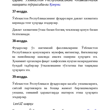
Қаранг: Ўзбекистон Республикасининг «Жамоатчилик
назорати тўғрисида»ги
Қонуни
.
37-модда.
Ўзбекистон Республикасининг фуқаролари давлат хизматига
киришда тенг ҳуқуққа эгадирлар.
Давлат хизматини ўташ билан боғлиқ чекловлар қонун билан
белгиланади.
38-модда.
Фуқаролар ўз ижтимоий фаолликларини Ўзбекистон
Республикаси қонунларига мувофиқ митинглар, йиғилишлар
ва намойишлар шаклида амалга ошириш ҳуқуқига эга.
Ҳокимият органлари фақат хавфсизлик нуқтаи назаридангина
бундай тадбирлар ўтказилишини тўхтатиш ёки тақиқлаш
ҳуқуқига эга.
39-модда.
Ўзбекистон Республикаси фуқаролари касаба уюшмаларига,
сиёсий партияларга ва бошқа жамоат бирлашмаларига
уюшиш, оммавий ҳаракатларда иштирок этиш ҳуқуқига
эгадирлар.
LexUZ шарҳи