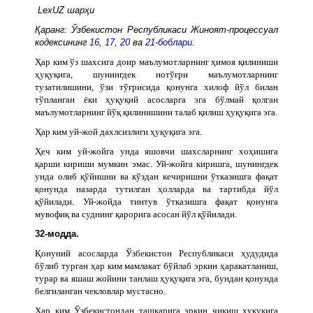
LexUZ шарҳи
Қаранг: Ўзбекистон Республикаси Жиноят-процессуал
кодексининг
16
,
17
,
20
ва
21-боблари
.
Ҳар ким ўз шахсига доир маълумотларнинг ҳимоя қилиниши
ҳуқуқига, шунингдек нотўғри маълумотларнинг
тузатилишини, ўзи тўғрисида қонунга хилоф йўл билан
тўпланган ёки ҳуқуқий асосларга эга бўлмай қолган
маълумотларнинг йўқ қилинишини талаб қилиш ҳуқуқига эга.
Ҳар ким уй-жой дахлсизлиги ҳуқуқига эга.
Ҳеч ким уй-жойга унда яшовчи шахсларнинг хоҳишига
қарши кириши мумкин эмас. Уй-жойга киришга, шунингдек
унда олиб қўйишни ва кўздан кечиришни ўтказишга фақат
қонунда назарда тутилган ҳолларда ва тартибда йўл
қўйилади. Уй-жойда тинтув ўтказишга фақат қонунга
мувофиқ ва суднинг қарорига асосан йўл қўйилади.
32-модда.
Қонуний асосларда Ўзбекистон Республикаси ҳудудида
бўлиб турган ҳар ким мамлакат бўйлаб эркин ҳаракатланиш,
турар ва яшаш жойини танлаш ҳуқуқига эга, бундан қонунда
белгиланган чекловлар мустасно.
Ҳар ким Ўзбекистондан ташқарига эркин чиқиш ҳуқуқига