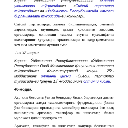
Қаранг: Ўзбекистон Республикасининг «
Касаба
уюшмалари тўғрисида
»ги, «
Сиёсий партиялар
тўғрисида
»ги ва «
Ўзбекистон Республикасида жамоат
бирлашмалари тўғрисида
»ги қонунлари.
Сиёсий партияларда, жамоат бирлашмаларида, оммавий
ҳаракатларда, шунингдек давлат ҳокимияти вакиллик
органларида озчиликни ташкил этувчи мухолифатчи
шахсларнинг ҳуқуқлари, эркинликлари ва қадр-қимматини
ҳеч ким камситиши мумкин эмас.
LexUZ шарҳи
Қаранг: Ўзбекистон Республикасининг «Ўзбекистон
Республикаси Олий Мажлисининг Қонунчилик палатаси
1
тўғрисида»ги Конституциявий қонуни 25
-
моддасининг
олтинчи қисми
, «Сиёсий партиялар
1
тўғрисида»ги Қонуни 13
-моддасининг
олтинчи қисми
.
40-модда.
Ҳар ким бевосита ўзи ва бошқалар билан биргаликда давлат
органларига ҳамда ташкилотларига, фуқароларнинг ўзини
ўзи бошқариш органларига, мансабдор шахсларга ёки халқ
вакилларига аризалар, таклифлар ва шикоятлар билан
мурожаат қилиш ҳуқуқига эга.
Аризалар, таклифлар ва шикоятлар қонунда белгиланган