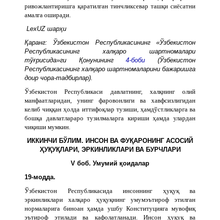
ривожлантиришга қаратилган тинчликсевар ташқи сиёсатни
амалга оширади.
LexUZ шарҳи
Қаранг: Ўзбекистон Республикасининг «Ўзбекистон
Республикасининг халқаро шартномалари
тўғрисида»ги Қонунининг
4-боби
(Ўзбекистон
Республикасининг халқаро шартномаларини бажаришга
доир чора-тадбирлар).
Ўзбекистон Республикаси давлатнинг, халқнинг олий
манфаатларидан, унинг фаровонлиги ва хавфсизлигидан
келиб чиққан ҳолда иттифоқлар тузиши, ҳамдўстликларга ва
бошқа давлатлараро тузилмаларга кириши ҳамда улардан
чиқиши мумкин.
ИККИНЧИ БЎЛИМ. ИНСОН ВА ФУҚАРОНИНГ АСОСИЙ
ҲУҚУҚЛАРИ, ЭРКИНЛИКЛАРИ ВА БУРЧЛАРИ
V боб. Умумий қоидалар
19-модда.
Ўзбекистон Республикасида инсоннинг ҳуқуқ ва
эркинликлари халқаро ҳуқуқнинг умумэътироф этилган
нормаларига биноан ҳамда ушбу Конституцияга мувофиқ
эътироф этилади ва кафолатланади. Инсон ҳуқуқ ва