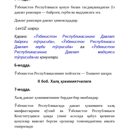
Ўзбекистон Республикаси қонун билан тасдиқланадиган ўз
давлат рамзлари — байроғи, герби ва мадҳиясига эга.
Давлат рамзлари давлат ҳимоясидадир.
LexUZ шарҳи
Қаранг:
«Ўзбекистон Республикасининг Давлат
байроғи тўғрисида»
,
«Ўзбекистон Республикаси
Давлат герби тўғрисида»
ва
«Ўзбекистон
Республикасининг Давлат мадҳияси
тўғрисида»ги
қонунлари.
6-модда.
Ўзбекистон Республикасининг пойтахти — Тошкент шаҳри.
II боб. Халқ ҳокимиятчилиги
7-модда.
Халқ давлат ҳокимиятининг бирдан-бир манбаидир.
Ўзбекистон Республикасида давлат ҳокимияти халқ
манфаатларини кўзлаб ва Ўзбекистон Республикаси
Конституцияси ҳамда унинг асосида қабул қилинган
қонунлар ваколат берган органлар томонидангина амалга
оширилади.