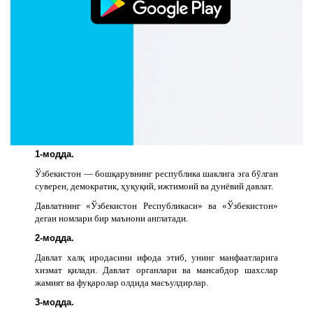
қўллаб-қувватлаш, тинчлик ва тотувлик асосида
мустаҳкамлаш ҳамда ривожлантиришга интилиб,
фуқароларнинг муносиб ҳаёт кечиришини, миллатлараро ва
конфессиялараро тотувликни, кўп миллатли жонажон
Ўзбекистонимизнинг фаровонлигини ва гуллаб-яшнашини
таъминлашни мақсад қилган ҳолда,
ушбу Конституцияни қабул қиламиз ва эълон қиламиз.
БИРИНЧИ БЎЛИМ. АСОСИЙ ПРИНЦИПЛАР
I боб. Давлат суверенитети
1-модда.
Ўзбекистон — бошқарувнинг республика шаклига эга бўлган
суверен, демократик, ҳуқуқий, ижтимоий ва дунёвий давлат.
Давлатнинг «Ўзбекистон Республикаси» ва «Ўзбекистон»
деган номлари бир маънони англатади.
2-модда.
Давлат халқ иродасини ифода этиб, унинг манфаатларига
хизмат қилади. Давлат органлари ва мансабдор шахслар
жамият ва фуқаролар олдида масъулдирлар.
3-модда.