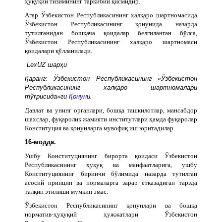
ҳуқуқий тизимининг таркибий қисмидир.
Агар Ўзбекистон Республикасининг халқаро шартномасида
Ўзбекистон Республикасининг қонунида назарда
тутилганидан бошқача қоидалар белгиланган бўлса,
Ўзбекистон Республикасининг халқаро шартномаси
қоидалари қўлланилади.
LexUZ шарҳи
Қаранг: Ўзбекистон Республикасининг «Ўзбекистон
Республикасининг халқаро шартномалари
тўғрисида»ги
Қонуни
.
Давлат ва унинг органлари, бошқа ташкилотлар, мансабдор
шахслар, фуқаролик жамияти институтлари ҳамда фуқаролар
Конституция ва қонунларга мувофиқ иш юритадилар.
16-модда.
Ушбу Конституциянинг бирорта қоидаси Ўзбекистон
Республикасининг ҳуқуқ ва манфаатларига, ушбу
Конституциянинг биринчи бўлимида назарда тутилган
асосий принцип ва нормаларга зарар етказадиган тарзда
талқин этилиши мумкин эмас.
Ўзбекистон Республикасининг қонунлари ва бошқа
норматив-ҳуқуқий ҳужжатлари Ўзбекистон