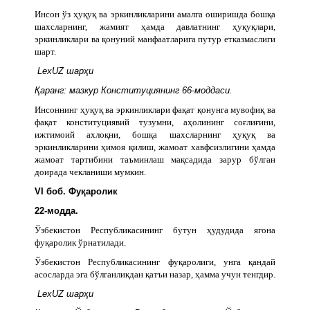
Инсон ўз ҳуқуқ ва эркинликларини амалга оширишда бошқа
шахсларнинг, жамият ҳамда давлатнинг ҳуқуқлари,
эркинликлари ва қонуний манфаатларига путур етказмаслиги
шарт.
LexUZ шарҳи
Қаранг: мазкур Конституциянинг 66-моддаси.
Инсоннинг ҳуқуқ ва эркинликлари фақат қонунга мувофиқ ва
фақат конституциявий тузумни, аҳолининг соғлиғини,
ижтимоий ахлоқни, бошқа шахсларнинг ҳуқуқ ва
эркинликларини ҳимоя қилиш, жамоат хавфсизлигини ҳамда
жамоат тартибини таъминлаш мақсадида зарур бўлган
доирада чекланиши мумкин.
VI боб. Фуқаролик
22-модда.
Ўзбекистон Республикасининг бутун ҳудудида ягона
фуқаролик ўрнатилади.
Ўзбекистон Республикасининг фуқаролиги, унга қандай
асосларда эга бўлганликдан қатъи назар, ҳамма учун тенгдир.
LexUZ шарҳи