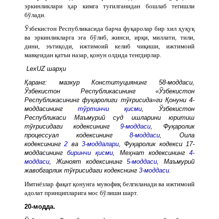
эркинликлари ҳар кимга туғилганидан бошлаб тегишли
бўлади.
Ўзбекистон Республикасида барча фуқаролар бир хил ҳуқуқ
ва эркинликларга эга бўлиб, жинси, ирқи, миллати, тили,
дини, эътиқоди, ижтимоий келиб чиқиши, ижтимоий
мавқеидан қатъи назар, қонун олдида тенгдирлар.
LexUZ шарҳи
Қаранг: мазкур Конституциянинг 58-моддаси,
Ўзбекистон Республикасининг «Ўзбекистон
Республикасининг фуқаролиги тўғрисида»ги Қонуни 4-
моддасининг
тўртинчи қисми
, Ўзбекистон
Республикаси Маъмурий суд ишларини юритиш
тўғрисидаги кодексининг
9-моддаси
, Фуқаролик
процессуал кодексининг
8-моддаси
, Оила
кодексининг
2
ва
3-моддалари
, Фуқаролик кодекси 17-
моддасининг
биринчи қисми
, Меҳнат кодексининг
4-
моддаси
, Жиноят кодексининг
5-моддаси
, Маъмурий
жавобгарлик тўғрисидаги кодекснинг
3-моддаси
.
Имтиёзлар фақат қонунга мувофиқ белгиланади ва ижтимоий
адолат принципларига мос бўлиши шарт.
20-модда.