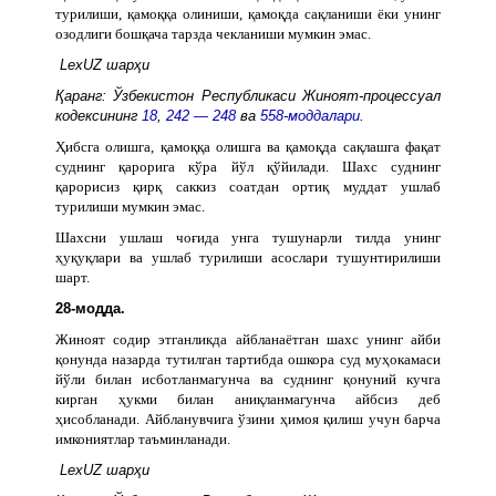
турилиши, қамоққа олиниши, қамоқда сақланиши ёки унинг
озодлиги бошқача тарзда чекланиши мумкин эмас.
LexUZ шарҳи
Қаранг: Ўзбекистон Республикаси Жиноят-процессуал
кодексининг
18
,
242 — 248
ва
558-моддалари
.
Ҳибсга олишга, қамоққа олишга ва қамоқда сақлашга фақат
суднинг қарорига кўра йўл қўйилади. Шахс суднинг
қарорисиз қирқ саккиз соатдан ортиқ муддат ушлаб
турилиши мумкин эмас.
Шахсни ушлаш чоғида унга тушунарли тилда унинг
ҳуқуқлари ва ушлаб турилиши асослари тушунтирилиши
шарт.
28-модда.
Жиноят содир этганликда айбланаётган шахс унинг айби
қонунда назарда тутилган тартибда ошкора суд муҳокамаси
йўли билан исботланмагунча ва суднинг қонуний кучга
кирган ҳукми билан аниқланмагунча айбсиз деб
ҳисобланади. Айбланувчига ўзини ҳимоя қилиш учун барча
имкониятлар таъминланади.
LexUZ шарҳи