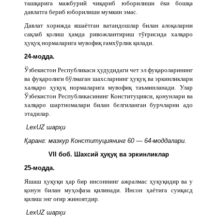
ташқарига мажбурий чиқариб юборилиши ёки бошқа
давлатга бериб юборилиши мумкин эмас.
Давлат хорижда яшаётган ватандошлар билан алоқаларни
сақлаб қолиш ҳамда ривожлантириш тўғрисида халқаро
ҳуқуқ нормаларига мувофиқ ғамхўрлик қилади.
24-модда.
Ўзбекистон Республикаси ҳудудидаги чет эл фуқароларининг
ва фуқаролиги бўлмаган шахсларнинг ҳуқуқ ва эркинликлари
халқаро ҳуқуқ нормаларига мувофиқ таъминланади. Улар
Ўзбекистон Республикасининг Конституцияси, қонунлари ва
халқаро шартномалари билан белгиланган бурчларни адо
этадилар.
LexUZ шарҳи
Қаранг: мазкур Конституциянинг 60 — 64-моддалари.
VII боб. Шахсий ҳуқуқ ва эркинликлар
25-модда.
Яшаш ҳуқуқи ҳар бир инсоннинг ажралмас ҳуқуқидир ва у
қонун билан муҳофаза қилинади. Инсон ҳаётига суиқасд
қилиш энг оғир жиноятдир.
LexUZ шарҳи