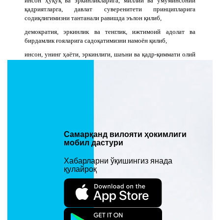
инсон ҳуқуқ ва эркинликларига, миллий ва умуминсоний
қадриятларга, давлат суверенитети принципларига
содиқлигимизни тантанали равишда эълон қилиб,
демократия, эркинлик ва тенглик, ижтимоий адолат ва
бирдамлик ғояларига садоқатимизни намоён қилиб,
инсон, унинг ҳаёти, эркинлиги, шаъни ва қадр-қиммати олий
қадрият ҳисобланадиган инсонпарвар демократик давлатни,
очиқ ва адолатли жамиятни барпо этиш борасида ҳозирги ва
келажак авлодлар олдидаги юксак масъулиятимизни англаган
ҳолда,
давлатчилигимиз ривожининг уч минг йилдан зиёд тарихий
тажрибасига, шунингдек жаҳон цивилизациясига беқиёс
ҳисса қўшган буюк аждодларимизнинг илмий, маданий ва
маънавий меросига таяниб,
Самарқанд вилояти ҳокимлиги
мобил дастури
мамлакатимизнинг бебаҳо табиий бойликларини
кўпайтиришга ҳамда ҳозирги ва келажак авлодлар учун
Хабарларни ўқишингиз янада
асраб-авайлашга ҳамда атроф-муҳит мусаффолигини
қулайроқ
сақлашга астойдил аҳд қилиб,
халқаро ҳуқуқнинг умумэътироф этилган принцип ва
нормаларига асосланган ҳолда,
Ўзбекистоннинг жаҳон ҳамжамияти, энг аввало, қўшни
давлатлар билан дўстона муносабатларини ҳамкорлик, ўзаро