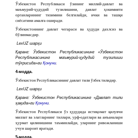
Ўзбекистон Республикаси ўзининг миллий-давлат ва
маъмурий-ҳудудий тузилишини, давлат ҳокимияти
органларининг тизимини белгилайди, ички ва ташқи
сиёсатини амалга оширади.
Ўзбекистоннинг давлат чегараси ва ҳудуди дахлсиз ва
бўлинмасдир.
LexUZ шарҳи
Қаранг: Ўзбекистон Республикасининг «Ўзбекистон
Республикасининг маъмурий-ҳудудий тузилиши
тўғрисида»ги
Қонуни
.
4-модда.
Ўзбекистон Республикасининг давлат тили ўзбек тилидир.
LexUZ шарҳи
Қаранг: Ўзбекистон Республикасининг «Давлат тили
ҳақида»ги
Қонуни
.
Ўзбекистон Республикаси ўз ҳудудида истиқомат қилувчи
миллат ва элатларнинг тиллари, урф-одатлари ва анъаналари
ҳурмат қилинишини таъминлайди, уларнинг ривожланиши
учун шароит яратади.
5-модда.