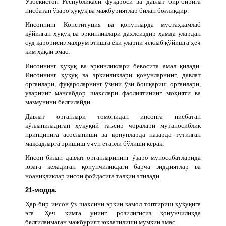
Ўзбекистон Республикаси фуқароси ва давлат бир-бирига
нисбатан ўзаро ҳуқуқ ва мажбуриятлар билан боғлиқдир.
Инсоннинг Конституция ва қонунларда мустаҳкамлаб
қўйилган ҳуқуқ ва эркинликлари дахлсиздир ҳамда улардан
суд қарорисиз маҳрум этишга ёки уларни чеклаб қўйишга ҳеч
ким ҳақли эмас.
Инсоннинг ҳуқуқ ва эркинликлари бевосита амал қилади.
Инсоннинг ҳуқуқ ва эркинликлари қонунларнинг, давлат
органлари, фуқароларнинг ўзини ўзи бошқариш органлари,
уларнинг мансабдор шахслари фаолиятининг моҳияти ва
мазмунини белгилайди.
Давлат органлари томонидан инсонга нисбатан
қўлланиладиган ҳуқуқий таъсир чоралари мутаносиблик
принципига асосланиши ва қонунларда назарда тутилган
мақсадларга эришиш учун етарли бўлиши керак.
Инсон билан давлат органларининг ўзаро муносабатларида
юзага келадиган қонунчиликдаги барча зиддиятлар ва
ноаниқликлар инсон фойдасига талқин этилади.
21-модда.
Ҳар бир инсон ўз шахсини эркин камол топтириш ҳуқуқига
эга. Ҳеч кимга унинг розилигисиз қонунчиликда
белгиланмаган мажбурият юклатилиши мумкин эмас.