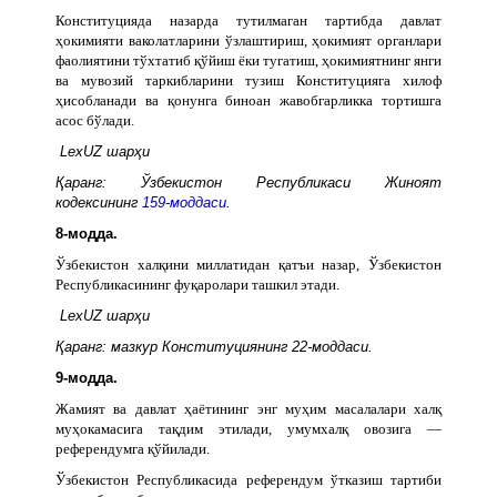
Конституцияда назарда тутилмаган тартибда давлат
ҳокимияти ваколатларини ўзлаштириш, ҳокимият органлари
фаолиятини тўхтатиб қўйиш ёки тугатиш, ҳокимиятнинг янги
ва мувозий таркибларини тузиш Конституцияга хилоф
ҳисобланади ва қонунга биноан жавобгарликка тортишга
асос бўлади.
LexUZ шарҳи
Қаранг: Ўзбекистон Республикаси Жиноят
кодексининг
159-моддаси
.
8-модда.
Ўзбекистон халқини миллатидан қатъи назар, Ўзбекистон
Республикасининг фуқаролари ташкил этади.
LexUZ шарҳи
Қаранг: мазкур Конституциянинг 22-моддаси.
9-модда.
Жамият ва давлат ҳаётининг энг муҳим масалалари халқ
муҳокамасига тақдим этилади, умумхалқ овозига —
референдумга қўйилади.
Ўзбекистон Республикасида референдум ўтказиш тартиби