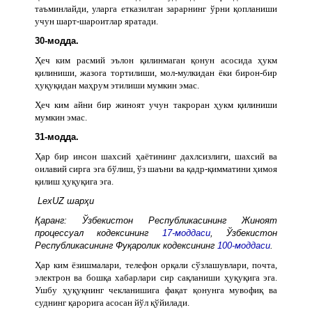
таъминлайди, уларга етказилган зарарнинг ўрни қопланиши
учун шарт-шароитлар яратади.
30-модда.
Ҳеч ким расмий эълон қилинмаган қонун асосида ҳукм
қилиниши, жазога тортилиши, мол-мулкидан ёки бирон-бир
ҳуқуқидан маҳрум этилиши мумкин эмас.
Ҳеч ким айни бир жиноят учун такроран ҳукм қилиниши
мумкин эмас.
31-модда.
Ҳар бир инсон шахсий ҳаётининг дахлсизлиги, шахсий ва
оилавий сирга эга бўлиш, ўз шаъни ва қадр-қимматини ҳимоя
қилиш ҳуқуқига эга.
LexUZ шарҳи
Қаранг: Ўзбекистон Республикасининг Жиноят
процессуал кодексининг
17-моддаси
, Ўзбекистон
Республикасининг Фуқаролик кодексининг
100-моддаси
.
Ҳар ким ёзишмалари, телефон орқали сўзлашувлари, почта,
электрон ва бошқа хабарлари сир сақланиши ҳуқуқига эга.
Ушбу ҳуқуқнинг чекланишига фақат қонунга мувофиқ ва
суднинг қарорига асосан йўл қўйилади.