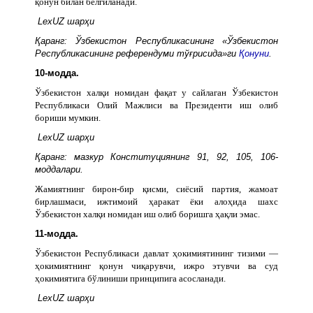
қонун билан белгиланади.
LexUZ шарҳи
Қаранг: Ўзбекистон Республикасининг «Ўзбекистон
Республикасининг референдуми тўғрисида»ги
Қонуни
.
10-модда.
Ўзбекистон халқи номидан фақат у сайлаган Ўзбекистон
Республикаси Олий Мажлиси ва Президенти иш олиб
бориши мумкин.
LexUZ шарҳи
Қаранг: мазкур Конституциянинг 91, 92, 105, 106-
моддалари.
Жамиятнинг бирон-бир қисми, сиёсий партия, жамоат
бирлашмаси, ижтимоий ҳаракат ёки алоҳида шахс
Ўзбекистон халқи номидан иш олиб боришга ҳақли эмас.
11-модда.
Ўзбекистон Республикаси давлат ҳокимиятининг тизими —
ҳокимиятнинг қонун чиқарувчи, ижро этувчи ва суд
ҳокимиятига бўлиниши принципига асосланади.
LexUZ шарҳи