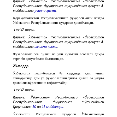
Қаранг: Ўзбекистон Республикасининг «Ўзбекистон
Республикасининг фуқаролиги тўғрисида»ги Қонуни 4-
моддасининг
учинчи қисми
.
Қорақалпоғистон Республикасининг фуқароси айни вақтда
Ўзбекистон Республикасининг фуқароси ҳисобланади.
LexUZ шарҳи
Қаранг: Ўзбекистон Республикасининг «Ўзбекистон
Республикасининг фуқаролиги тўғрисида»ги Қонуни 4-
моддасининг
иккинчи қисми
.
Фуқароликка эга бўлиш ва уни йўқотиш асослари ҳамда
тартиби қонун билан белгиланади.
23-модда.
Ўзбекистон Республикаси ўз ҳудудида ҳам, унинг
ташқарисида ҳам ўз фуқароларини ҳимоя қилиш ва уларга
ҳомийлик кўрсатишни кафолатлайди.
LexUZ шарҳи
Қаранг: Ўзбекистон Республикаси «Ўзбекистон
Республикасининг фуқаролиги тўғрисида»ги
Қонунининг
10
ва
11-моддалари
.
Ўзбекистон Республикаси фуқароси Ўзбекистондан