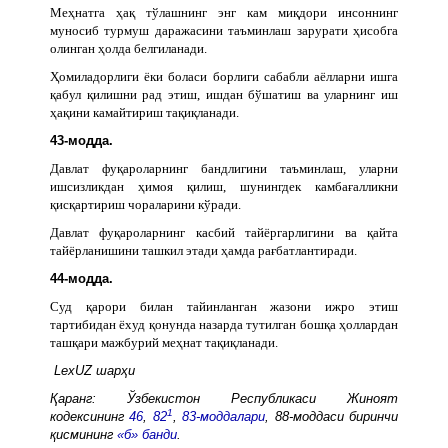
Меҳнатга ҳақ тўлашнинг энг кам миқдори инсоннинг
муносиб турмуш даражасини таъминлаш зарурати ҳисобга
олинган ҳолда белгиланади.
Ҳомиладорлиги ёки боласи борлиги сабабли аёлларни ишга
қабул қилишни рад этиш, ишдан бўшатиш ва уларнинг иш
ҳақини камайтириш тақиқланади.
43-модда.
Давлат фуқароларнинг бандлигини таъминлаш, уларни
ишсизликдан ҳимоя қилиш, шунингдек камбағалликни
қисқартириш чораларини кўради.
Давлат фуқароларнинг касбий тайёргарлигини ва қайта
тайёрланишини ташкил этади ҳамда рағбатлантиради.
44-модда.
Суд қарори билан тайинланган жазони ижро этиш
тартибидан ёхуд қонунда назарда тутилган бошқа ҳоллардан
ташқари мажбурий меҳнат тақиқланади.
LexUZ шарҳи
Қаранг: Ўзбекистон Республикаси Жиноят
1
кодексининг
46
,
82
,
83-моддалари
, 88-моддаси биринчи
қисмининг
«б» банди
.