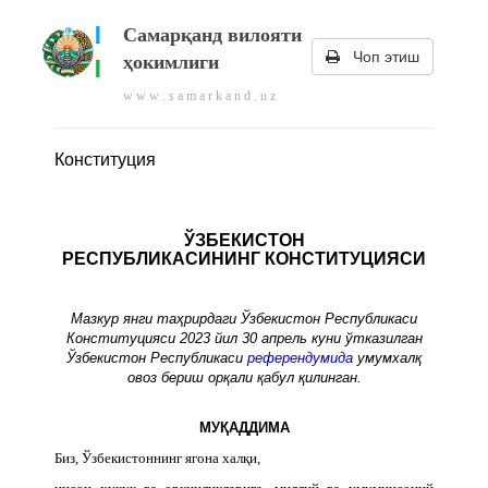
Самарқанд вилояти
Чоп этиш
ҳокимлиги
w w w . s a m a r k a n d . u z
Конституция
ЎЗБЕКИСТОН
РЕСПУБЛИКАСИНИНГ КОНСТИТУЦИЯСИ
Мазкур янги таҳрирдаги Ўзбекистон Республикаси
Конституцияси 2023 йил 30 апрель куни ўтказилган
Ўзбекистон Республикаси
референдумида
умумхалқ
овоз бериш орқали қабул қилинган.
МУҚАДДИМА
Биз, Ўзбекистоннинг ягона халқи,