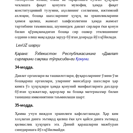
чеклашга фақат қонунга мувофиқ ҳамда фақат
конституциявий тузумни, аҳолининг соғлиғини, ижтимоий
ахлоқни, бошқа шахсларнинг ҳуқуқ ва эркинликларини
ҳимоя қилиш, жамоат хавфсизлигини ҳамда жамоат
тартибини таъминлаш, шунингдек давлат сирлари ёки қонун
билан қўриқланадиган бошқа сир ошкор этилишининг
олдини олиш мақсадида зарур бўлган доирада йўл қўйилади.
LexUZ шарҳи
Қаранг: Ўзбекистон Республикасининг «Давлат
сирларини сақлаш тўғрисида»ги
Қонуни
.
34-модда.
Давлат органлари ва ташкилотлари, фуқароларнинг ўзини ўзи
бошқариш органлари, уларнинг мансабдор шахслари ҳар
кимга ўз ҳуқуқлари ҳамда қонуний манфаатларига дахлдор
бўлган ҳужжатлар, қарорлар ва бошқа материаллар билан
танишиш имкониятини таъминлаши шарт.
35-модда.
Ҳамма учун виждон эркинлиги кафолатланади. Ҳар ким
хоҳлаган динга эътиқод қилиш ёки ҳеч қайси динга эътиқод
қилмаслик ҳуқуқига эга. Диний қарашларни мажбуран
сингдиришга йўл қўйилмайди.