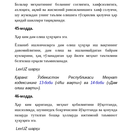
Болалар меҳнатининг боланинг соғлиғига, хавфсизлигига,
ахлоқига, ақлий ва жисмоний ривожланишига хавф солувчи,
шу жумладан унинг таълим олишига тўсқинлик қилувчи ҳар
қандай шакллари тақиқланади.
45-модда.
Ҳар ким дам олиш ҳуқуқига эга.
Ёлланиб ишловчиларга дам олиш ҳуқуқи иш вақтининг
давомийлигини, дам олиш ва ишланмайдиган байрам
кунларини, ҳақ тўланадиган ҳар йилги меҳнат таътилини
белгилаш орқали таъминланади.
LexUZ шарҳи
Қаранг: Ўзбекистон Республикаси Меҳнат
кодексининг
13-боби
(«Иш вақти») ва
14-боби
(«Дам
олиш вақти»).
46-модда.
Ҳар ким қариганда, меҳнат қобилиятини йўқотганда,
ишсизликда, шунингдек боқувчисини йўқотганда ва қонунда
назарда тутилган бошқа ҳолларда ижтимоий таъминот
ҳуқуқига эга.
LexUZ шарҳи