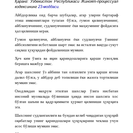
Қаранг: Ўзбекистон Республикаси Жиноят-процессуал
кодексининг
23-моддаси
.
Айбдорликка оид барча шубҳалар, агар уларни бартараф
этиш имкониятлари тугаган бўлса, гумон қилинувчининг,
айбланувчининг, судланувчининг ёки маҳкумнинг фойдасига
ҳал қилиниши керак.
Гумон қилинувчи, айбланувчи ёки судланувчи ўзининг
айбсизлигини исботлаши шарт эмас ва исталган вақтда сукут
сақлаш ҳуқуқидан фойдаланиши мумкин.
Ҳеч ким ўзига ва яқин қариндошларига қарши гувоҳлик
беришга мажбур эмас.
Агар шахснинг ўз айбини тан олганлиги унга қарши ягона
далил бўлса, у айбдор деб топилиши ёки жазога тортилиши
мумкин эмас.
Озодликдан маҳрум этилган шахслар ўзига нисбатан
инсоний муомалада бўлиниши ҳамда инсон шахсига хос
бўлган шаъни ва қадр-қиммати ҳурмат қилиниши ҳуқуқига
эга.
Шахснинг судланганлиги ва бундан келиб чиқадиган ҳуқуқий
оқибатлар унинг қариндошлари ҳуқуқларини чеклаш учун
асос бўлиши мумкин эмас.