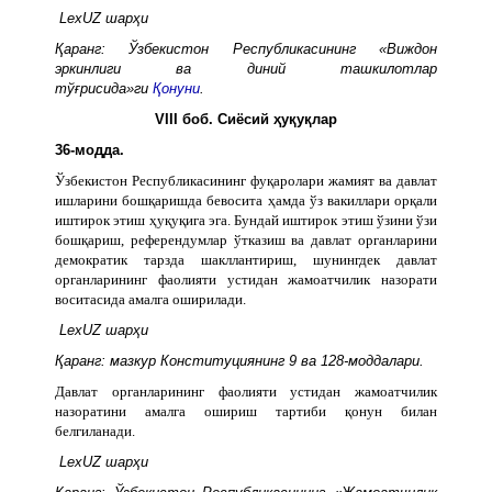
LexUZ шарҳи
Қаранг: Ўзбекистон Республикасининг «Виждон
эркинлиги ва диний ташкилотлар
тўғрисида»ги
Қонуни
.
VIII боб. Сиёсий ҳуқуқлар
36-модда.
Ўзбекистон Республикасининг фуқаролари жамият ва давлат
ишларини бошқаришда бевосита ҳамда ўз вакиллари орқали
иштирок этиш ҳуқуқига эга. Бундай иштирок этиш ўзини ўзи
бошқариш, референдумлар ўтказиш ва давлат органларини
демократик тарзда шакллантириш, шунингдек давлат
органларининг фаолияти устидан жамоатчилик назорати
воситасида амалга оширилади.
LexUZ шарҳи
Қаранг: мазкур Конституциянинг 9 ва 128-моддалари.
Давлат органларининг фаолияти устидан жамоатчилик
назоратини амалга ошириш тартиби қонун билан
белгиланади.
LexUZ шарҳи