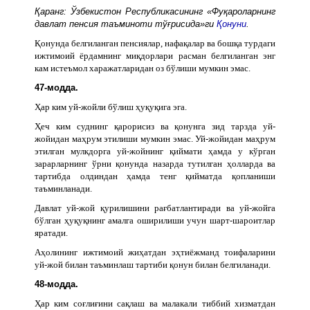
Қаранг: Ўзбекистон Республикасининг «Фуқароларнинг
давлат пенсия таъминоти тўғрисида»ги
Қонуни
.
Қонунда белгиланган пенсиялар, нафақалар ва бошқа турдаги
ижтимоий ёрдамнинг миқдорлари расман белгиланган энг
кам истеъмол харажатларидан оз бўлиши мумкин эмас.
47-модда.
Ҳар ким уй-жойли бўлиш ҳуқуқига эга.
Ҳеч ким суднинг қарорисиз ва қонунга зид тарзда уй-
жойидан маҳрум этилиши мумкин эмас. Уй-жойидан маҳрум
этилган мулкдорга уй-жойнинг қиймати ҳамда у кўрган
зарарларнинг ўрни қонунда назарда тутилган ҳолларда ва
тартибда олдиндан ҳамда тенг қийматда қопланиши
таъминланади.
Давлат уй-жой қурилишини рағбатлантиради ва уй-жойга
бўлган ҳуқуқнинг амалга оширилиши учун шарт-шароитлар
яратади.
Аҳолининг ижтимоий жиҳатдан эҳтиёжманд тоифаларини
уй-жой билан таъминлаш тартиби қонун билан белгиланади.
48-модда.
Ҳар ким соғлиғини сақлаш ва малакали тиббий хизматдан