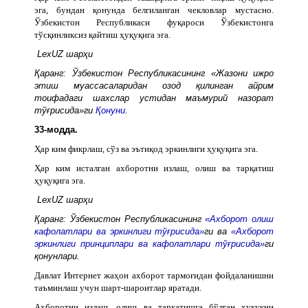
эга, бундан қонунда белгиланган чекловлар мустасно.
Ўзбекистон Республикаси фуқароси Ўзбекистонга
тўсқинликсиз қайтиш ҳуқуқига эга.
LexUZ шарҳи
Қаранг: Ўзбекистон Республикасининг «Жазони ижро
этиш муассасаларидан озод қилинган айрим
тоифадаги шахслар устидан маъмурий назорат
тўғрисида»ги
Қонуни
.
33-модда.
Ҳар ким фикрлаш, сўз ва эътиқод эркинлиги ҳуқуқига эга.
Ҳар ким исталган ахборотни излаш, олиш ва тарқатиш
ҳуқуқига эга.
LexUZ шарҳи
Қаранг: Ўзбекистон Республикасининг
«Ахборот олиш
кафолатлари ва эркинлиги тўғрисида»
ги ва
«Ахборот
эркинлиги принциплари ва кафолатлари тўғрисида»
ги
қонунлари.
Давлат Интернет жаҳон ахборот тармоғидан фойдаланишни
таъминлаш учун шарт-шароитлар яратади.
Ахборотни излаш, олиш ва тарқатишга бўлган ҳуқуқни