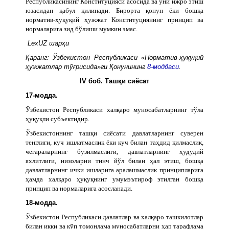
Республикасининг Конституцияси асосида ва уни ижро этиш
юзасидан қабул қилинади. Бирорта қонун ёки бошқа
норматив-ҳуқуқий ҳужжат Конституциянинг принцип ва
нормаларига зид бўлиши мумкин эмас.
LexUZ шарҳи
Қаранг: Ўзбекистон Республикаси «Норматив-ҳуқуқий
ҳужжатлар тўғрисида»ги Қонунининг
8-моддаси
.
IV боб. Ташқи сиёсат
17-модда.
Ўзбекистон Республикаси халқаро муносабатларнинг тўла
ҳуқуқли субъектидир.
Ўзбекистоннинг ташқи сиёсати давлатларнинг суверен
тенглиги, куч ишлатмаслик ёки куч билан таҳдид қилмаслик,
чегараларнинг бузилмаслиги, давлатларнинг ҳудудий
яхлитлиги, низоларни тинч йўл билан ҳал этиш, бошқа
давлатларнинг ички ишларига аралашмаслик принципларига
ҳамда халқаро ҳуқуқнинг умумэътироф этилган бошқа
принцип ва нормаларига асосланади.
18-модда.
Ўзбекистон Республикаси давлатлар ва халқаро ташкилотлар
билан икки ва кўп томонлама муносабатларни ҳар тарафлама