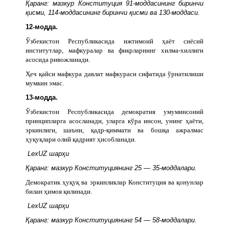
Қаранг: мазкур Конституция 91-моддасининг биринчи
қисми, 114-моддасининг биринчи қисми ва 130-моддаси.
12-модда.
Ўзбекистон Республикасида ижтимоий ҳаёт сиёсий
институтлар, мафкуралар ва фикрларнинг хилма-хиллиги
асосида ривожланади.
Ҳеч қайси мафкура давлат мафкураси сифатида ўрнатилиши
мумкин эмас.
13-модда.
Ўзбекистон Республикасида демократия умуминсоний
принципларга асосланади, уларга кўра инсон, унинг ҳаёти,
эркинлиги, шаъни, қадр-қиммати ва бошқа ажралмас
ҳуқуқлари олий қадрият ҳисобланади.
LexUZ шарҳи
Қаранг: мазкур Конституциянинг 25 — 35-моддалари.
Демократик ҳуқуқ ва эркинликлар Конституция ва қонунлар
билан ҳимоя қилинади.
LexUZ шарҳи
Қаранг: мазкур Конституциянинг 54 — 58-моддалари.