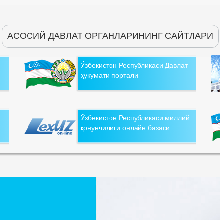
АСОСИЙ ДАВЛАТ ОРГАНЛАРИНИНГ САЙТЛАРИ
Ўзбекистон Республикаси Давлат
ҳукумати портали
Ўзбекистон Республикаси миллий
қонунчилиги онлайн базаси