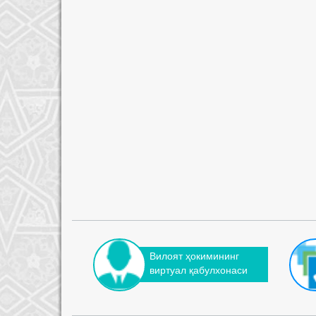
Вилоят ҳокимининг
виртуал қабулхонаси