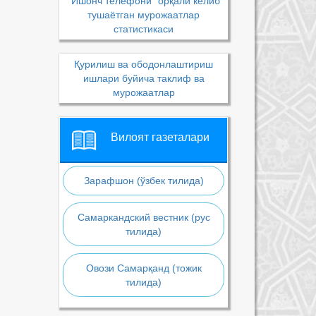
“Ишонч телефони” орқали келиб
тушаётган мурожаатлар
статистикаси
Қурилиш ва ободонлаштириш
ишлари буйича таклиф ва
мурожаатлар
Вилоят газеталари
Зарафшон (ўзбек тилида)
Самаркандский вестник (рус
тилида)
Овози Самарқанд (тожик
тилида)