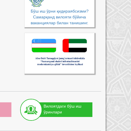
Бўш иш ўрни қидираябсизми?
Самарқанд вилояти бўйича
ваканциялар билан танишинг.
Вилоятдаги бўш иш
ўринлари