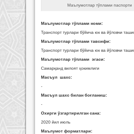
Маълумотлар тўплами паспорти
Маълумотлар тўплами номи:
Транспорт турлари бўйича юк ва йўловчи таш
Маълумотлар тўплами тавсифи:
Транспорт турлари бўйича юк ва йўловчи таш
Маълумотлар тўплами эгаси:
Самарқанд вилоят ҳокимлиги
Масъул шахс:
-
Масъул шахс билан боғланиш:
-
Охирги ўзгартирилган сана:
2020 йил июль
Маълумот форматлари: