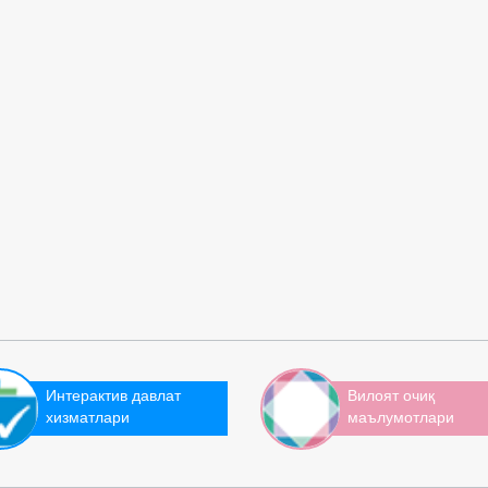
Интерактив давлат
Вилоят очиқ
хизматлари
маълумотлари