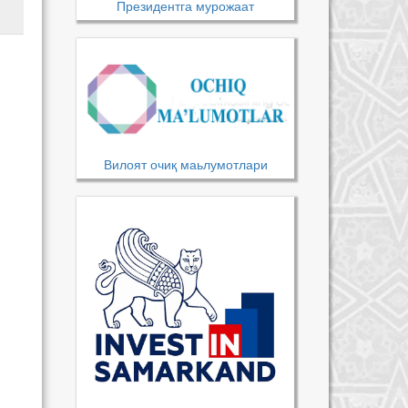
Президентга мурожаат
Вилоят очиқ маьлумотлари