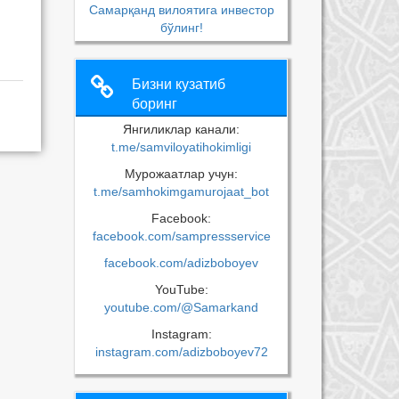
Самарқанд вилоятига инвестор
бўлинг!
Бизни кузатиб
боринг
Янгиликлар канали:
t.me/samviloyatihokimligi
Мурожаатлар учун:
t.me/samhokimgamurojaat_bot
Facebook:
facebook.com/sampressservice
facebook.com/adizboboyev
YouTube:
youtube.com/@Samarkand
Instagram:
instagram.com/adizboboyev72