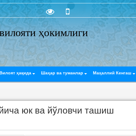
вилояти ҳокимлиги
Вилоят ҳақида
Шаҳар ва туманлар
Маҳаллий Кенгаш
ўйича юк ва йўловчи ташиш