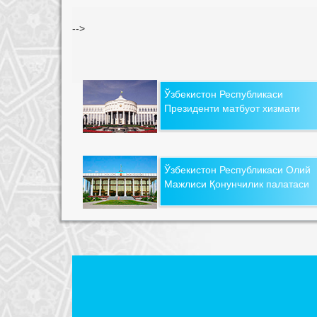
-->
Ўзбекистон Республикаси
Президенти матбуот хизмати
Ўзбекистон Республикаси Олий
Мажлиси Қонунчилик палатаси