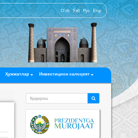
O‘zb
Ўзб
Рус
Eng
Ҳужжатлар
Инвестицион салоҳият