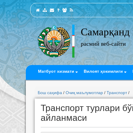
Самарқанд 
расмий веб-сайти
Матбуот хизмати
Вилоят ҳокимлиги
Бош саҳифа
/
Очиқ маълумотлар
/
Транспорт
/
Транспорт турлари б
айланмаси