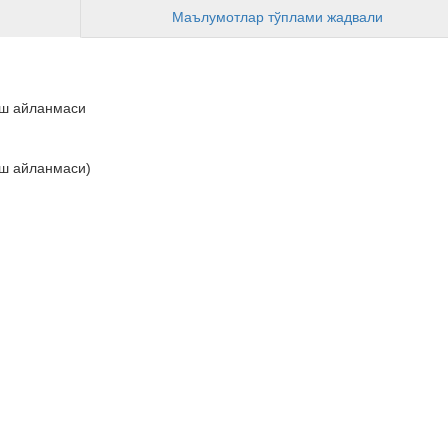
Маълумотлар тўплами жадвали
иш айланмаси
иш айланмаси)