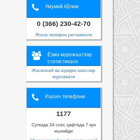
Умумий бўлим
0 (366) 230-42-70
Ягона телефон регламенти
Ёзма мурожаатлар
статистикаси
Жисмоний ва юридик шахслар
мурожаати
Ишонч телефони
1177
Суткада 24 соат, ҳафтада 7 кун
ишлайди